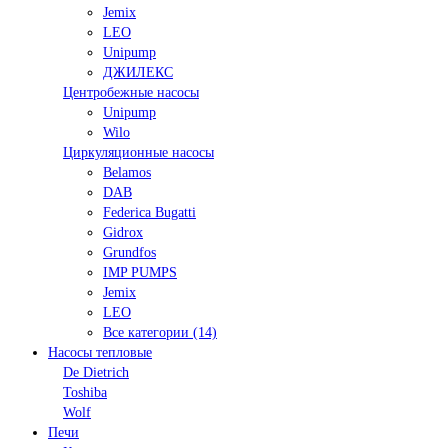
Jemix
LEO
Unipump
ДЖИЛЕКС
Центробежные насосы
Unipump
Wilo
Циркуляционные насосы
Belamos
DAB
Federica Bugatti
Gidrox
Grundfos
IMP PUMPS
Jemix
LEO
Все категории (14)
Насосы тепловые
De Dietrich
Toshiba
Wolf
Печи