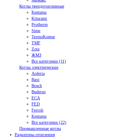
Мимакс
Котлы твердотопливные
Kentatsu
Kiturami
Protherm
Sime
TermoKontur
TMF
Zota
ЖМЗ
Все категории (11)
Котлы электрические
Arderia
Baxi
Bosch
Buderus
ECA
FED
Ferroli
Kentatsu
Все категории (22)
Промышленные котлы
Радиаторы отопления