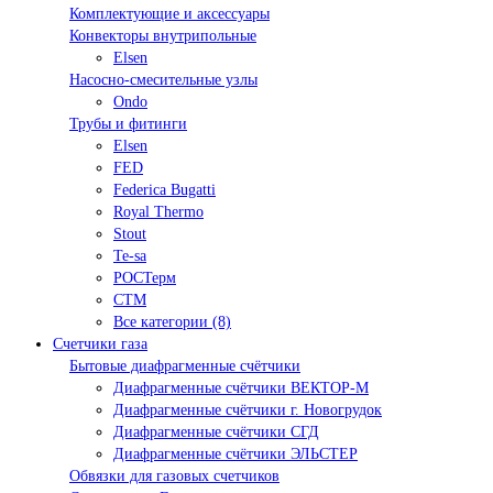
Комплектующие и аксессуары
Конвекторы внутрипольные
Elsen
Насосно-смесительные узлы
Ondo
Трубы и фитинги
Elsen
FED
Federica Bugatti
Royal Thermo
Stout
Te-sa
РОСТерм
СТМ
Все категории (8)
Счетчики газа
Бытовые диафрагменные счётчики
Диафрагменные счётчики ВЕКТОР-М
Диафрагменные счётчики г. Новогрудок
Диафрагменные счётчики СГД
Диафрагменные счётчики ЭЛЬСТЕР
Обвязки для газовых счетчиков