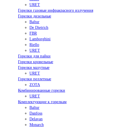
URET
Горелки газовые инфракрасного излучения
Горелки дизельные
Baltur
De Dietrich
FBR
Lamborghini
Riello
URET
Горелки для пайки
Горелки кровельные
Горелки мазутные
URET
Горелки пеллетные
ZOTA
Комбинированные горелки
URET
Комплектующие к горелкам
Baltur
Danfoss
Delavan
Monarch