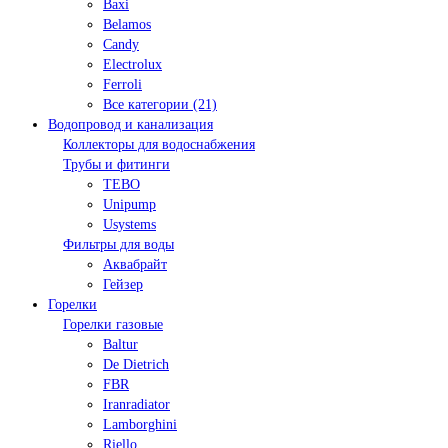
Baxi
Belamos
Candy
Electrolux
Ferroli
Все категории (21)
Водопровод и канализация
Коллекторы для водоснабжения
Трубы и фитинги
TEBO
Unipump
Usystems
Фильтры для воды
Аквабрайт
Гейзер
Горелки
Горелки газовые
Baltur
De Dietrich
FBR
Iranradiator
Lamborghini
Riello