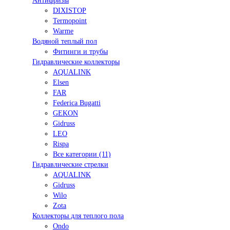
Антифризы
DIXISTOP
Termopoint
Warme
Водяной теплый пол
Фитинги и трубы
Гидравлические коллекторы
AQUALINK
Elsen
FAR
Federica Bugatti
GEKON
Gidruss
LEO
Rispa
Все категории (11)
Гидравлические стрелки
AQUALINK
Gidruss
Wilo
Zota
Коллекторы для теплого пола
Ondo