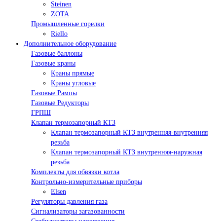
Steinen
ZOTA
Промышленные горелки
Riello
Дополнительное оборудование
Газовые баллоны
Газовые краны
Краны прямые
Краны угловые
Газовые Рампы
Газовые Редукторы
ГРПШ
Клапан термозапорный КТЗ
Клапан термозапорный КТЗ внутренняя-внутренняя
резьба
Клапан термозапорный КТЗ внутренняя-наружная
резьба
Комплекты для обвязки котла
Контрольно-измерительные приборы
Elsen
Регуляторы давления газа
Сигнализаторы загазованности