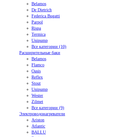
Belamos
De Dietrich
Federica Bugatti
Parpol
Rispa
Termica
Unipump
Все категории (10)
Расширительные баки
Belamos
Flamco
Oasis
Reflex
Stout
Unipump
Wester
Zilmet
Все категории (9)
Электроводонагреватели
Ariston
Atlantic
BALLU