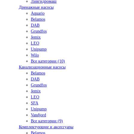
Ливгидромаш
Дренажные насосы
Aquario
Belamos
DAB
Grundfos
Jemix
LEO
Unipump
Wilo
Все категории (10)
Канализационные насосы
Belamos
DAB
Grundfos
Jemix
LEO
SFA
Unipump
Vandjord
Все категории (9)
Комплектующие и аксессуары
Belamos