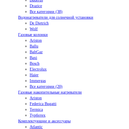
Buderus
Drazice
Все категории (38)
Водонагреватели для солнечной установки
De Dietrich
Wolf
Газовые колонки
Ariston
Ballu
BaltGaz
Baxi
Bosсh
Electrolux
Haier
Immergas
Все категории (20)
Газовые накопительные нагреватели
Ariston
Federica Bugatti
Termica
Турботех
Комплектующие и аксессуары
Atlantic