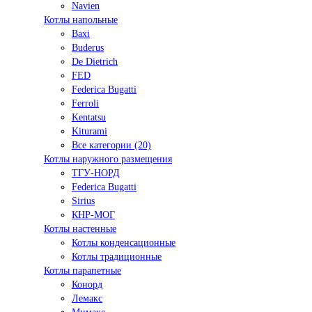
Navien
Котлы напольные
Baxi
Buderus
De Dietrich
FED
Federica Bugatti
Ferroli
Kentatsu
Kiturami
Все категории (20)
Котлы наружного размещения
ТГУ-НОРД
Federica Bugatti
Sirius
КНР-МОГ
Котлы настенные
Котлы конденсационные
Котлы традиционные
Котлы парапетные
Конорд
Лемакс