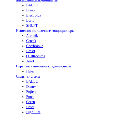
Мобильные кондиционеры
BALLU
Breeon
Electrolux
Loriot
SHUFT
Напольно-потолочные кондиционеры
Aeronik
Centek
Cherbrooke
Lessar
Quattroclima
Tosot
Скрытые напольные кондиционеры
Haier
Сплит-системы
BALLU
Dantex
Fujitsu
Funai
Green
Haier
High Life