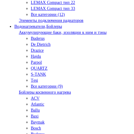
LEMAX Compact тип 22
LEMAX Compact тип 33
Все категории (12)
Элементы подключения радиаторов
Водонагреватели,Бойлеры
Аккумулирующие баки, изоляции к ним и тэны
Buderus
De Dietrich
Drazice
Hajdu
Parpol
QUARTZ
S-TANK
Tеsi
Все категории (9)
Бойлеры косвенного нагрева
ACV
Atlantic
Ballu
Baxi
Baymak
Bosch