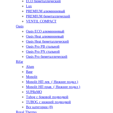
ECO биметаллический
Lux
PREMIUM алюминиевый
PREMIUM биметаллический
VENTIL COMPACT
Oasis
Oasis ECO алюминиевый
Oasis Heat алюминиевый
Oasis Heat биметаллический
Oasis Pro PB стальной
Oasis Pro PN стальной
Oasis Pro биметаллический
Rifar
Alum
Base
Monolit
Monolit НП лев. ( Нижнее подкл.)
Monolit НП прав. ( Нижнее подкл.)
SUPReMO
Tubog с боковой подводкой
TUBOG с нижней подводкой
Все категории (8)
Royal Thermo