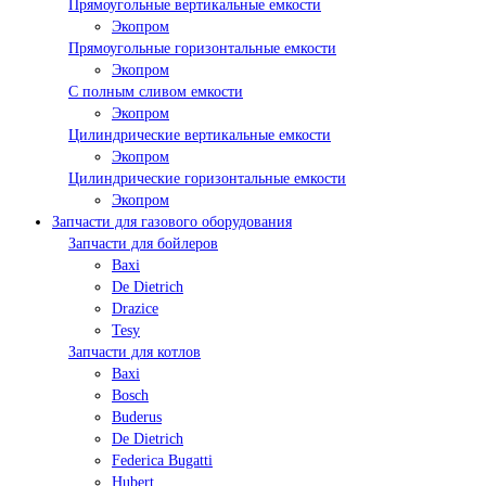
Прямоугольные вертикальные емкости
Экопром
Прямоугольные горизонтальные емкости
Экопром
С полным сливом емкости
Экопром
Цилиндрические вертикальные емкости
Экопром
Цилиндрические горизонтальные емкости
Экопром
Запчасти для газового оборудования
Запчасти для бойлеров
Baxi
De Dietrich
Drazice
Tesy
Запчасти для котлов
Baxi
Bosch
Buderus
De Dietrich
Federica Bugatti
Hubert