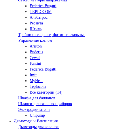
Стабилизаторы напряжения
Federica Bugatti
TEPLOCOM
Альбатрос
Ресанта
Штиль
Тройники сварные, фитинги стальные
Управление котлом
Ariston
Buderus
Cewal
Fantini
Federica Bugatti
Imit
MyHeat
Teplocom
Все категории (14)
Шкафы для баллонов
Шланги для газовых приборов
Электродвигатели
Unipump
Дымоходы и Вентиляция
Дымоходы для колонок