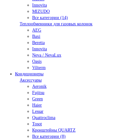
Innovita
MIZUDO
Все категории (14)
Теплообменники для газовых колонок
AEG
Baxi
Beretta
Innovita
Neva / NevaLux
Oasis
Vilterm
Кондиционеры
Аксессуары
Aeronik
Fujitsu
Green
Haier
Lessar
Quattroclima
Tosot
Кронштейны QUARTZ
Все категории (8)