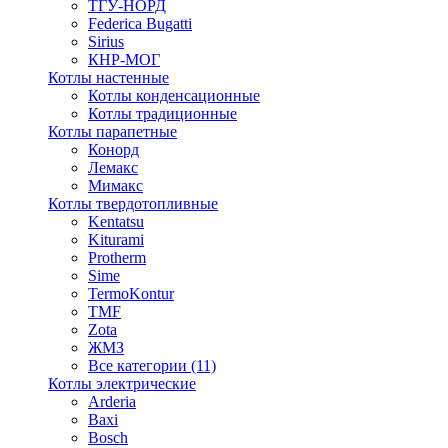
ТГУ-НОРД
Federica Bugatti
Sirius
КНР-МОГ
Котлы настенные
Котлы конденсационные
Котлы традиционные
Котлы парапетные
Конорд
Лемакс
Мимакс
Котлы твердотопливные
Kentatsu
Kiturami
Protherm
Sime
TermoKontur
TMF
Zota
ЖМЗ
Все категории (11)
Котлы электрические
Arderia
Baxi
Bosch