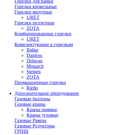
Горелки для пайки
Горелки кровельные
Горелки мазутные
URET
Горелки пеллетные
ZOTA
Комбинированные горелки
URET
Комплектующие к горелкам
Baltur
Danfoss
Delavan
Monarch
Steinen
ZOTA
Промышленные горелки
Riello
Дополнительное оборудование
Газовые баллоны
Газовые краны
Краны прямые
Краны угловые
Газовые Рампы
Газовые Редукторы
ГРПШ