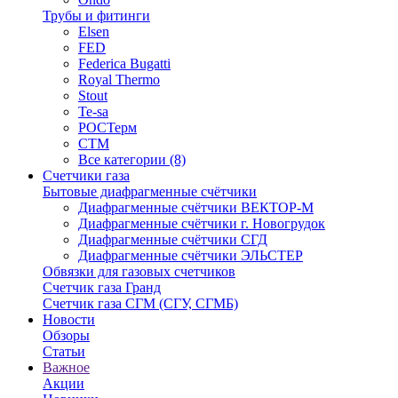
Трубы и фитинги
Elsen
FED
Federica Bugatti
Royal Thermo
Stout
Te-sa
РОСТерм
СТМ
Все категории (8)
Счетчики газа
Бытовые диафрагменные счётчики
Диафрагменные счётчики ВЕКТОР-М
Диафрагменные счётчики г. Новогрудок
Диафрагменные счётчики СГД
Диафрагменные счётчики ЭЛЬСТЕР
Обвязки для газовых счетчиков
Счетчик газа Гранд
Счетчик газа СГМ (СГУ, СГМБ)
Новости
Обзоры
Статьи
Важное
Акции