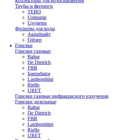
Коллекторы для водоснабжения
Трубы и фитинги
TEBO
Unipump
Usystems
Фильтры для воды
Аквабрайт
Гейзер
Горелки
Горелки газовые
Baltur
De Dietrich
FBR
Iranradiator
Lamborghini
Riello
URET
Горелки газовые инфракрасного излучения
Горелки дизельные
Baltur
De Dietrich
FBR
Lamborghini
Riello
URET