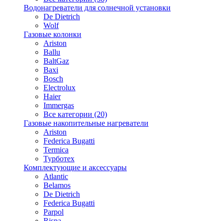
Водонагреватели для солнечной установки
De Dietrich
Wolf
Газовые колонки
Ariston
Ballu
BaltGaz
Baxi
Bosсh
Electrolux
Haier
Immergas
Все категории (20)
Газовые накопительные нагреватели
Ariston
Federica Bugatti
Termica
Турботех
Комплектующие и аксессуары
Atlantic
Belamos
De Dietrich
Federica Bugatti
Parpol
Rispa