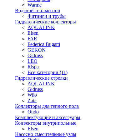
Warme
Водяной теплый пол
Фитинги и трубы
Гидравлические коллекторы
AQUALINK
Elsen
FAR
Federica Bugatti
GEKON
Gidruss
LEO
Rispa
Все категории (11)
Гидравлические стрелки
AQUALINK
Gidruss
Wilo
Zota
Коллекторы для теплого пола
Ondo
Комплектующие и аксессуары
Конвекторы внутрипольные
Elsen
Насосно-смесительные узлы
Ondo