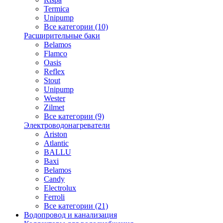
Termica
Unipump
Все категории (10)
Расширительные баки
Belamos
Flamco
Oasis
Reflex
Stout
Unipump
Wester
Zilmet
Все категории (9)
Электроводонагреватели
Ariston
Atlantic
BALLU
Baxi
Belamos
Candy
Electrolux
Ferroli
Все категории (21)
Водопровод и канализация