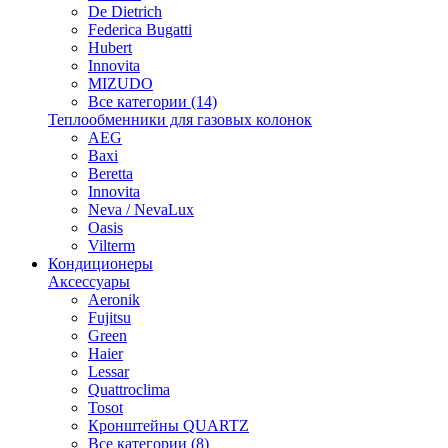
De Dietrich
Federica Bugatti
Hubert
Innovita
MIZUDO
Все категории (14)
Теплообменники для газовых колонок
AEG
Baxi
Beretta
Innovita
Neva / NevaLux
Oasis
Vilterm
Кондиционеры
Аксессуары
Aeronik
Fujitsu
Green
Haier
Lessar
Quattroclima
Tosot
Кронштейны QUARTZ
Все категории (8)