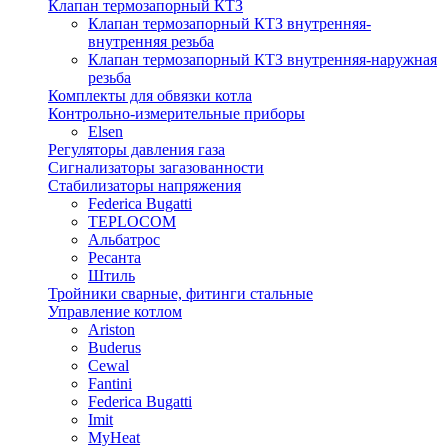
Клапан термозапорный КТЗ
Клапан термозапорный КТЗ внутренняя-
внутренняя резьба
Клапан термозапорный КТЗ внутренняя-наружная
резьба
Комплекты для обвязки котла
Контрольно-измерительные приборы
Elsen
Регуляторы давления газа
Сигнализаторы загазованности
Стабилизаторы напряжения
Federica Bugatti
TEPLOCOM
Альбатрос
Ресанта
Штиль
Тройники сварные, фитинги стальные
Управление котлом
Ariston
Buderus
Cewal
Fantini
Federica Bugatti
Imit
MyHeat