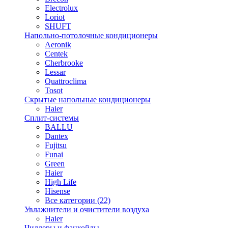
Electrolux
Loriot
SHUFT
Напольно-потолочные кондиционеры
Aeronik
Centek
Cherbrooke
Lessar
Quattroclima
Tosot
Скрытые напольные кондиционеры
Haier
Сплит-системы
BALLU
Dantex
Fujitsu
Funai
Green
Haier
High Life
Hisense
Все категории (22)
Увлажнители и очистители воздуха
Haier
Чиллеры и фанкойлы