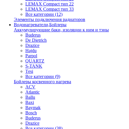
LEMAX Compact тип 22
LEMAX Compact тип 33
Все категории (12)
Элементы подключения радиаторов
Водонагреватели,Бойлеры
Аккумулирующие баки, изоляции к ним и тэны
Buderus
De Dietrich
Drazice
Hajdu
Parpol
QUARTZ
S-TANK
Tеsi
Все категории (9)
Бойлеры косвенного нагрева
ACV
Atlantic
Ballu
Baxi
Baymak
Bosch
Buderus
Drazice
Все категории (38)