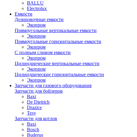
BALLU
Electrolux
Емкости
Дозировочные емкости
Экопром
Прямоугольные вертикальные емкости
Экопром
Прямоугольные горизонтальные емкости
Экопром
С полным сливом емкости
Экопром
Цилиндрические вертикальные емкости
Экопром
Цилиндрические горизонтальные емкости
Экопром
Запчасти для газового оборудования
Запчасти для бойлеров
Baxi
De Dietrich
Drazice
Tesy
Запчасти для котлов
Baxi
Bosch
Buderus