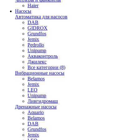
Haier
Насосы
Автоматика для насосов
DAB
GIDROX
Grundfos
Jemix
Pedrollo
Unipump
Акваконтроль
Джилекс
Все категории (8)
Вибрационные насосы
Belamos
Jemix
LEO
Unipump
Ливгидромаш
Дренажные насосы
Aquario
Belamos
DAB
Grundfos
Jemix