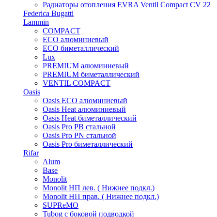
Радиаторы отопления EVRA Ventil Compact CV 22
Federica Bugatti
Lammin
COMPACT
ECO алюминиевый
ECO биметаллический
Lux
PREMIUM алюминиевый
PREMIUM биметаллический
VENTIL COMPACT
Oasis
Oasis ECO алюминиевый
Oasis Heat алюминиевый
Oasis Heat биметаллический
Oasis Pro PB стальной
Oasis Pro PN стальной
Oasis Pro биметаллический
Rifar
Alum
Base
Monolit
Monolit НП лев. ( Нижнее подкл.)
Monolit НП прав. ( Нижнее подкл.)
SUPReMO
Tubog с боковой подводкой