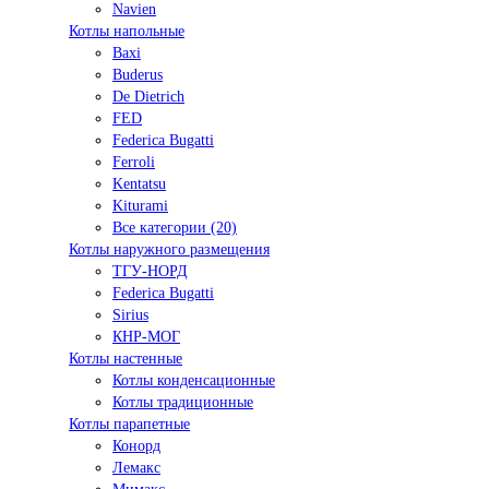
Navien
Котлы напольные
Baxi
Buderus
De Dietrich
FED
Federica Bugatti
Ferroli
Kentatsu
Kiturami
Все категории (20)
Котлы наружного размещения
ТГУ-НОРД
Federica Bugatti
Sirius
КНР-МОГ
Котлы настенные
Котлы конденсационные
Котлы традиционные
Котлы парапетные
Конорд
Лемакс