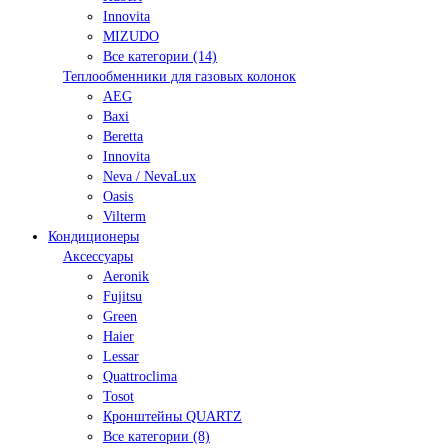
Innovita
MIZUDO
Все категории (14)
Теплообменники для газовых колонок
AEG
Baxi
Beretta
Innovita
Neva / NevaLux
Oasis
Vilterm
Кондиционеры
Аксессуары
Aeronik
Fujitsu
Green
Haier
Lessar
Quattroclima
Tosot
Кронштейны QUARTZ
Все категории (8)