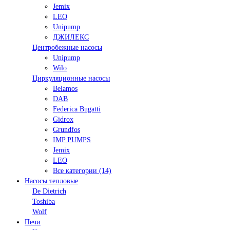
Jemix
LEO
Unipump
ДЖИЛЕКС
Центробежные насосы
Unipump
Wilo
Циркуляционные насосы
Belamos
DAB
Federica Bugatti
Gidrox
Grundfos
IMP PUMPS
Jemix
LEO
Все категории (14)
Насосы тепловые
De Dietrich
Toshiba
Wolf
Печи