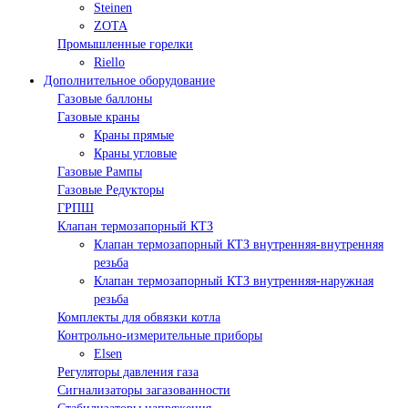
Steinen
ZOTA
Промышленные горелки
Riello
Дополнительное оборудование
Газовые баллоны
Газовые краны
Краны прямые
Краны угловые
Газовые Рампы
Газовые Редукторы
ГРПШ
Клапан термозапорный КТЗ
Клапан термозапорный КТЗ внутренняя-внутренняя
резьба
Клапан термозапорный КТЗ внутренняя-наружная
резьба
Комплекты для обвязки котла
Контрольно-измерительные приборы
Elsen
Регуляторы давления газа
Сигнализаторы загазованности