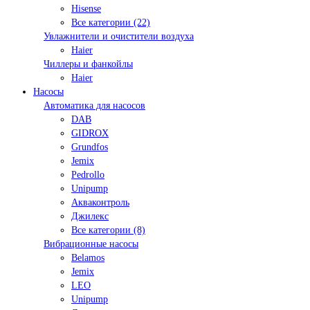
Hisense
Все категории (22)
Увлажнители и очистители воздуха
Haier
Чиллеры и фанкойлы
Haier
Насосы
Автоматика для насосов
DAB
GIDROX
Grundfos
Jemix
Pedrollo
Unipump
Акваконтроль
Джилекс
Все категории (8)
Вибрационные насосы
Belamos
Jemix
LEO
Unipump