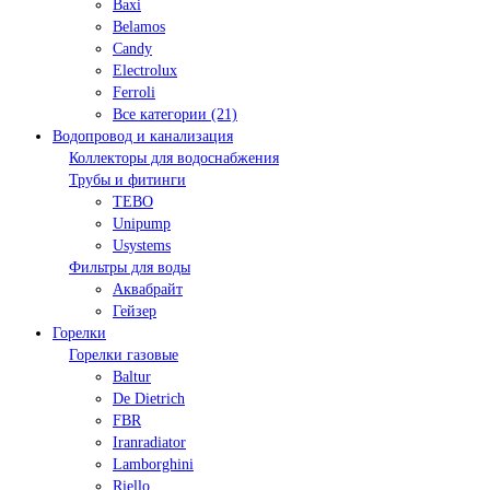
Baxi
Belamos
Candy
Electrolux
Ferroli
Все категории (21)
Водопровод и канализация
Коллекторы для водоснабжения
Трубы и фитинги
TEBO
Unipump
Usystems
Фильтры для воды
Аквабрайт
Гейзер
Горелки
Горелки газовые
Baltur
De Dietrich
FBR
Iranradiator
Lamborghini
Riello