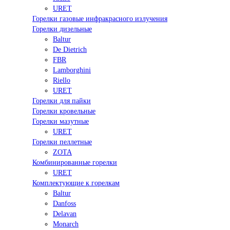
URET
Горелки газовые инфракрасного излучения
Горелки дизельные
Baltur
De Dietrich
FBR
Lamborghini
Riello
URET
Горелки для пайки
Горелки кровельные
Горелки мазутные
URET
Горелки пеллетные
ZOTA
Комбинированные горелки
URET
Комплектующие к горелкам
Baltur
Danfoss
Delavan
Monarch