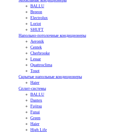
Мобильные кондиционеры
BALLU
Breeon
Electrolux
Loriot
SHUFT
Напольно-потолочные кондиционеры
Aeronik
Centek
Cherbrooke
Lessar
Quattroclima
Tosot
Скрытые напольные кондиционеры
Haier
Сплит-системы
BALLU
Dantex
Fujitsu
Funai
Green
Haier
High Life