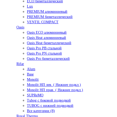
ECO биметаллический
Lux
PREMIUM алюминиевый
PREMIUM биметаллический
VENTIL COMPACT
Oasis
Oasis ECO алюминиевый
Oasis Heat алюминиевый
Oasis Heat биметаллический
Oasis Pro PB стальной
Oasis Pro PN стальной
Oasis Pro биметаллический
Rifar
Alum
Base
Monolit
Monolit НП лев. ( Нижнее подкл.)
Monolit НП прав. ( Нижнее подкл.)
SUPReMO
Tubog с боковой подводкой
TUBOG с нижней подводкой
Все категории (8)
Royal Thermo