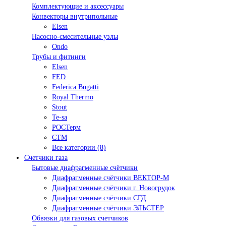
Комплектующие и аксессуары
Конвекторы внутрипольные
Elsen
Насосно-смесительные узлы
Ondo
Трубы и фитинги
Elsen
FED
Federica Bugatti
Royal Thermo
Stout
Te-sa
РОСТерм
СТМ
Все категории (8)
Счетчики газа
Бытовые диафрагменные счётчики
Диафрагменные счётчики ВЕКТОР-М
Диафрагменные счётчики г. Новогрудок
Диафрагменные счётчики СГД
Диафрагменные счётчики ЭЛЬСТЕР
Обвязки для газовых счетчиков