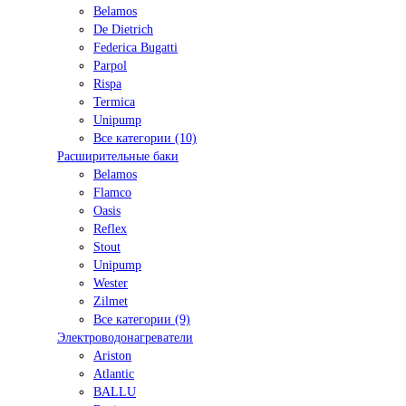
Belamos
De Dietrich
Federica Bugatti
Parpol
Rispa
Termica
Unipump
Все категории (10)
Расширительные баки
Belamos
Flamco
Oasis
Reflex
Stout
Unipump
Wester
Zilmet
Все категории (9)
Электроводонагреватели
Ariston
Atlantic
BALLU