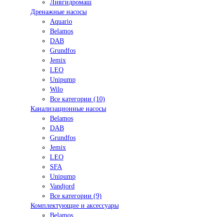
Ливгидромаш
Дренажные насосы
Aquario
Belamos
DAB
Grundfos
Jemix
LEO
Unipump
Wilo
Все категории (10)
Канализационные насосы
Belamos
DAB
Grundfos
Jemix
LEO
SFA
Unipump
Vandjord
Все категории (9)
Комплектующие и аксессуары
Belamos