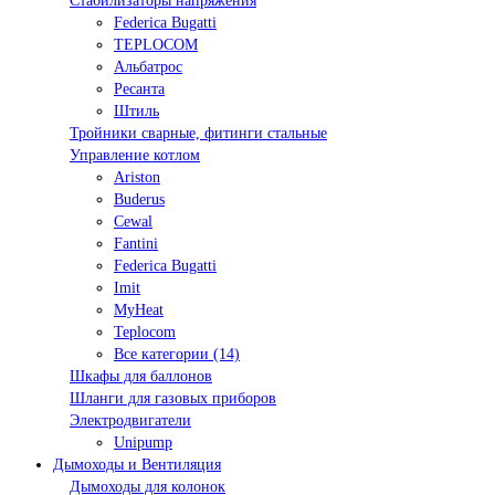
Стабилизаторы напряжения
Federica Bugatti
TEPLOCOM
Альбатрос
Ресанта
Штиль
Тройники сварные, фитинги стальные
Управление котлом
Ariston
Buderus
Cewal
Fantini
Federica Bugatti
Imit
MyHeat
Teplocom
Все категории (14)
Шкафы для баллонов
Шланги для газовых приборов
Электродвигатели
Unipump
Дымоходы и Вентиляция
Дымоходы для колонок