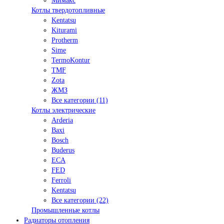
Мимакс
Котлы твердотопливные
Kentatsu
Kiturami
Protherm
Sime
TermoKontur
TMF
Zota
ЖМЗ
Все категории (11)
Котлы электрические
Arderia
Baxi
Bosch
Buderus
ECA
FED
Ferroli
Kentatsu
Все категории (22)
Промышленные котлы
Радиаторы отопления