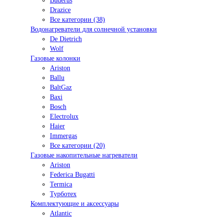
Buderus
Drazice
Все категории (38)
Водонагреватели для солнечной установки
De Dietrich
Wolf
Газовые колонки
Ariston
Ballu
BaltGaz
Baxi
Bosсh
Electrolux
Haier
Immergas
Все категории (20)
Газовые накопительные нагреватели
Ariston
Federica Bugatti
Termica
Турботех
Комплектующие и аксессуары
Atlantic