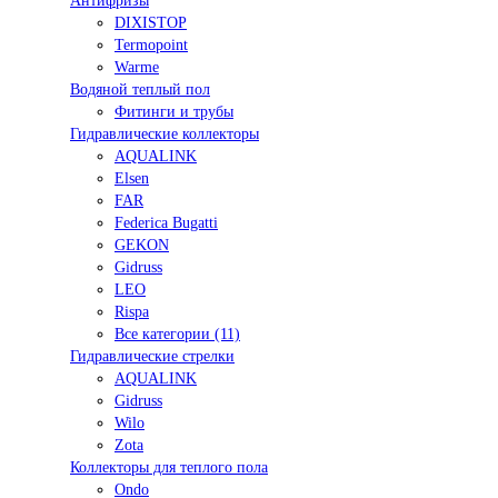
Антифризы
DIXISTOP
Termopoint
Warme
Водяной теплый пол
Фитинги и трубы
Гидравлические коллекторы
AQUALINK
Elsen
FAR
Federica Bugatti
GEKON
Gidruss
LEO
Rispa
Все категории (11)
Гидравлические стрелки
AQUALINK
Gidruss
Wilo
Zota
Коллекторы для теплого пола
Ondo