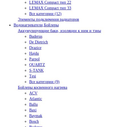
LEMAX Compact тип 22
LEMAX Compact тип 33
Все категории (12)
Элементы подключения радиаторов
Водонагреватели,Бойлеры
Аккумулирующие баки, изоляции к ним и тэны
Buderus
De Dietrich
Drazice
Hajdu
Parpol
QUARTZ
S-TANK
Tеsi
Все категории (9)
Бойлеры косвенного нагрева
ACV
Atlantic
Ballu
Baxi
Baymak
Bosch