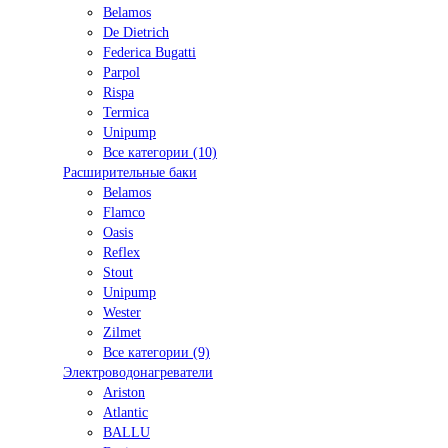
Belamos
De Dietrich
Federica Bugatti
Parpol
Rispa
Termica
Unipump
Все категории (10)
Расширительные баки
Belamos
Flamco
Oasis
Reflex
Stout
Unipump
Wester
Zilmet
Все категории (9)
Электроводонагреватели
Ariston
Atlantic
BALLU