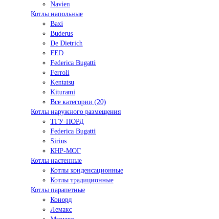
Navien
Котлы напольные
Baxi
Buderus
De Dietrich
FED
Federica Bugatti
Ferroli
Kentatsu
Kiturami
Все категории (20)
Котлы наружного размещения
ТГУ-НОРД
Federica Bugatti
Sirius
КНР-МОГ
Котлы настенные
Котлы конденсационные
Котлы традиционные
Котлы парапетные
Конорд
Лемакс