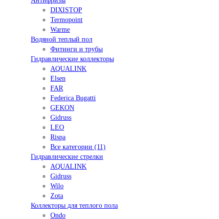
Антифризы
DIXISTOP
Termopoint
Warme
Водяной теплый пол
Фитинги и трубы
Гидравлические коллекторы
AQUALINK
Elsen
FAR
Federica Bugatti
GEKON
Gidruss
LEO
Rispa
Все категории (11)
Гидравлические стрелки
AQUALINK
Gidruss
Wilo
Zota
Коллекторы для теплого пола
Ondo