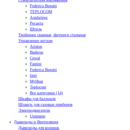
Стабилизаторы напряжения
Federica Bugatti
TEPLOCOM
Альбатрос
Ресанта
Штиль
Тройники сварные, фитинги стальные
Управление котлом
Ariston
Buderus
Cewal
Fantini
Federica Bugatti
Imit
MyHeat
Teplocom
Все категории (14)
Шкафы для баллонов
Шланги для газовых приборов
Электродвигатели
Unipump
Дымоходы и Вентиляция
Дымоходы для колонок