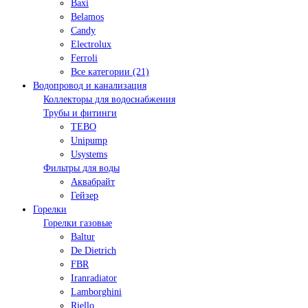
Baxi
Belamos
Candy
Electrolux
Ferroli
Все категории (21)
Водопровод и канализация
Коллекторы для водоснабжения
Трубы и фитинги
TEBO
Unipump
Usystems
Фильтры для воды
Аквабрайт
Гейзер
Горелки
Горелки газовые
Baltur
De Dietrich
FBR
Iranradiator
Lamborghini
Riello