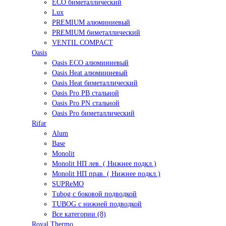
ECO биметаллический
Lux
PREMIUM алюминиевый
PREMIUM биметаллический
VENTIL COMPACT
Oasis
Oasis ECO алюминиевый
Oasis Heat алюминиевый
Oasis Heat биметаллический
Oasis Pro PB стальной
Oasis Pro PN стальной
Oasis Pro биметаллический
Rifar
Alum
Base
Monolit
Monolit НП лев. ( Нижнее подкл.)
Monolit НП прав. ( Нижнее подкл.)
SUPReMO
Tubog с боковой подводкой
TUBOG с нижней подводкой
Все категории (8)
Royal Thermo