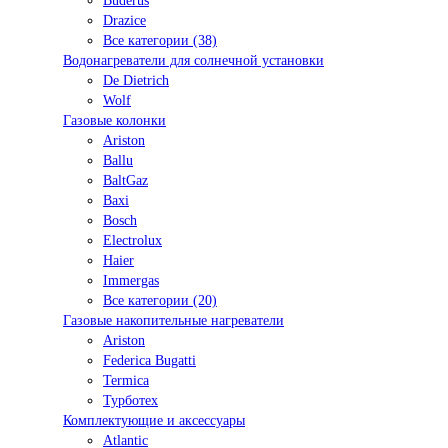
Buderus
Drazice
Все категории (38)
Водонагреватели для солнечной установки
De Dietrich
Wolf
Газовые колонки
Ariston
Ballu
BaltGaz
Baxi
Bosсh
Electrolux
Haier
Immergas
Все категории (20)
Газовые накопительные нагреватели
Ariston
Federica Bugatti
Termica
Турботех
Комплектующие и аксессуары
Atlantic