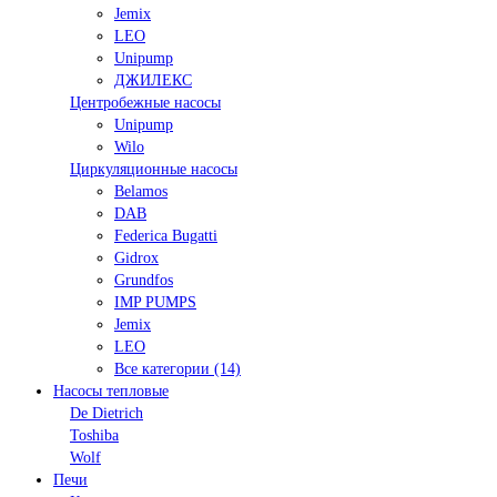
Jemix
LEO
Unipump
ДЖИЛЕКС
Центробежные насосы
Unipump
Wilo
Циркуляционные насосы
Belamos
DAB
Federica Bugatti
Gidrox
Grundfos
IMP PUMPS
Jemix
LEO
Все категории (14)
Насосы тепловые
De Dietrich
Toshiba
Wolf
Печи