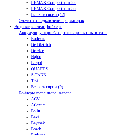
LEMAX Compact тип 22
LEMAX Compact тип 33
Все категории (12)
Элементы подключения радиаторов
Водонагреватели,Бойлеры
Аккумулирующие баки, изоляции к ним и тэны
Buderus
De Dietrich
Drazice
Hajdu
Parpol
QUARTZ
S-TANK
Tеsi
Все категории (9)
Бойлеры косвенного нагрева
ACV
Atlantic
Ballu
Baxi
Baymak
Bosch