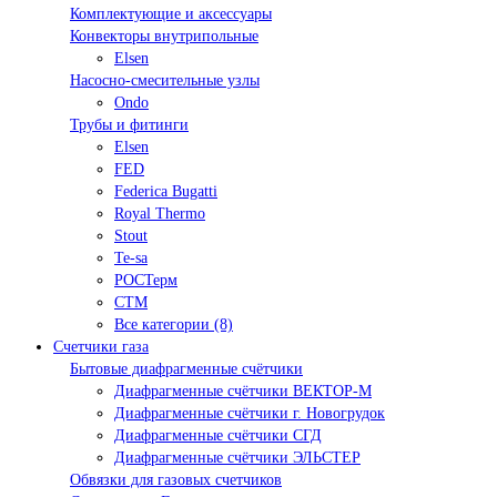
Комплектующие и аксессуары
Конвекторы внутрипольные
Elsen
Насосно-смесительные узлы
Ondo
Трубы и фитинги
Elsen
FED
Federica Bugatti
Royal Thermo
Stout
Te-sa
РОСТерм
СТМ
Все категории (8)
Счетчики газа
Бытовые диафрагменные счётчики
Диафрагменные счётчики ВЕКТОР-М
Диафрагменные счётчики г. Новогрудок
Диафрагменные счётчики СГД
Диафрагменные счётчики ЭЛЬСТЕР
Обвязки для газовых счетчиков