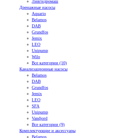
Ливгидромаш
Дренажные насосы
Aquario
Belamos
DAB
Grundfos
Jemix
LEO
Unipump
Wilo
Все категории (10)
Канализационные насосы
Belamos
DAB
Grundfos
Jemix
LEO
SFA
Unipump
Vandjord
Все категории (9)
Комплектующие и аксессуары
Belamos