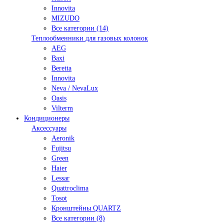
Innovita
MIZUDO
Все категории (14)
Теплообменники для газовых колонок
AEG
Baxi
Beretta
Innovita
Neva / NevaLux
Oasis
Vilterm
Кондиционеры
Аксессуары
Aeronik
Fujitsu
Green
Haier
Lessar
Quattroclima
Tosot
Кронштейны QUARTZ
Все категории (8)