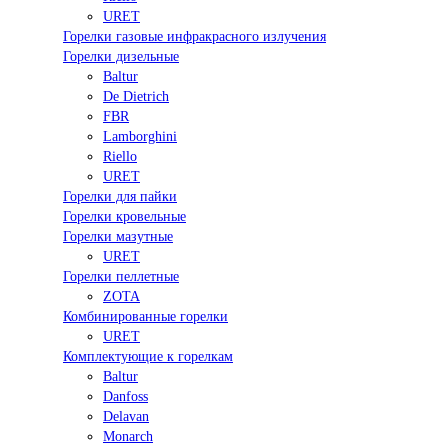
URET
Горелки газовые инфракрасного излучения
Горелки дизельные
Baltur
De Dietrich
FBR
Lamborghini
Riello
URET
Горелки для пайки
Горелки кровельные
Горелки мазутные
URET
Горелки пеллетные
ZOTA
Комбинированные горелки
URET
Комплектующие к горелкам
Baltur
Danfoss
Delavan
Monarch