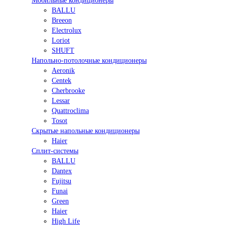
Мобильные кондиционеры
BALLU
Breeon
Electrolux
Loriot
SHUFT
Напольно-потолочные кондиционеры
Aeronik
Centek
Cherbrooke
Lessar
Quattroclima
Tosot
Скрытые напольные кондиционеры
Haier
Сплит-системы
BALLU
Dantex
Fujitsu
Funai
Green
Haier
High Life