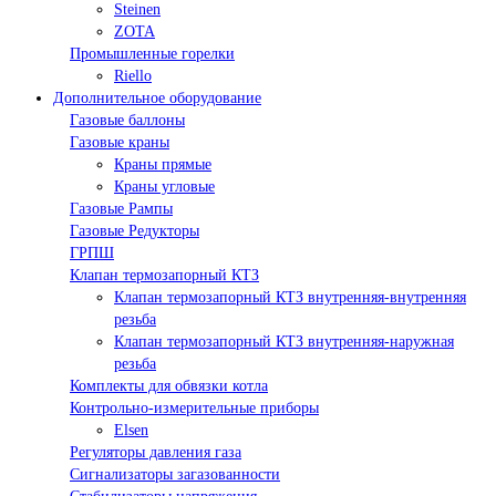
Steinen
ZOTA
Промышленные горелки
Riello
Дополнительное оборудование
Газовые баллоны
Газовые краны
Краны прямые
Краны угловые
Газовые Рампы
Газовые Редукторы
ГРПШ
Клапан термозапорный КТЗ
Клапан термозапорный КТЗ внутренняя-внутренняя
резьба
Клапан термозапорный КТЗ внутренняя-наружная
резьба
Комплекты для обвязки котла
Контрольно-измерительные приборы
Elsen
Регуляторы давления газа
Сигнализаторы загазованности