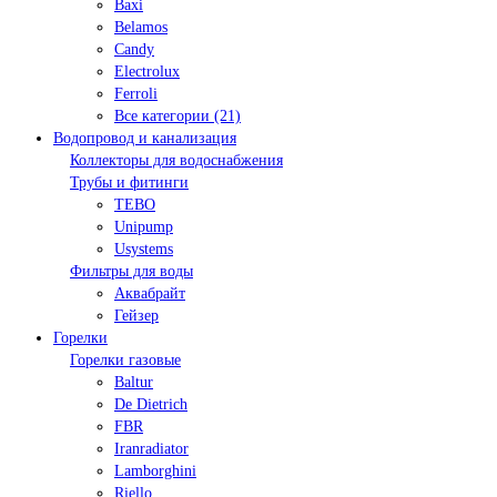
Baxi
Belamos
Candy
Electrolux
Ferroli
Все категории (21)
Водопровод и канализация
Коллекторы для водоснабжения
Трубы и фитинги
TEBO
Unipump
Usystems
Фильтры для воды
Аквабрайт
Гейзер
Горелки
Горелки газовые
Baltur
De Dietrich
FBR
Iranradiator
Lamborghini
Riello