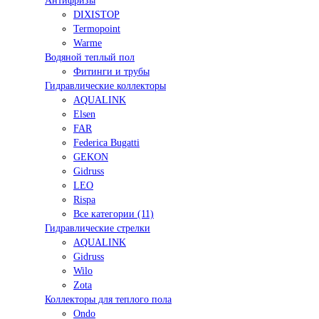
Антифризы
DIXISTOP
Termopoint
Warme
Водяной теплый пол
Фитинги и трубы
Гидравлические коллекторы
AQUALINK
Elsen
FAR
Federica Bugatti
GEKON
Gidruss
LEO
Rispa
Все категории (11)
Гидравлические стрелки
AQUALINK
Gidruss
Wilo
Zota
Коллекторы для теплого пола
Ondo