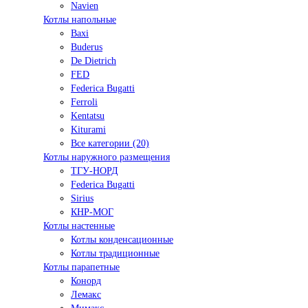
Navien
Котлы напольные
Baxi
Buderus
De Dietrich
FED
Federica Bugatti
Ferroli
Kentatsu
Kiturami
Все категории (20)
Котлы наружного размещения
ТГУ-НОРД
Federica Bugatti
Sirius
КНР-МОГ
Котлы настенные
Котлы конденсационные
Котлы традиционные
Котлы парапетные
Конорд
Лемакс