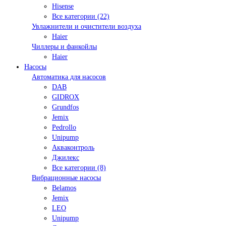
Hisense
Все категории (22)
Увлажнители и очистители воздуха
Haier
Чиллеры и фанкойлы
Haier
Насосы
Автоматика для насосов
DAB
GIDROX
Grundfos
Jemix
Pedrollo
Unipump
Акваконтроль
Джилекс
Все категории (8)
Вибрационные насосы
Belamos
Jemix
LEO
Unipump