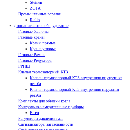
Steinen
ZOTA
Промышленные горелки
Riello
Дополнительное оборудование
Газовые баллоны
Газовые краны
Краны прямые
Краны угловые
Газовые Рампы
Газовые Редукторы
ГРПШ
Клапан термозапорный КТЗ
Клапан термозапорный КТЗ внутренняя-внутренняя
резьба
Клапан термозапорный КТЗ внутренняя-наружная
резьба
Комплекты для обвязки котла
Контрольно-измерительные приборы
Elsen
Регуляторы давления газа
Сигнализаторы загазованности