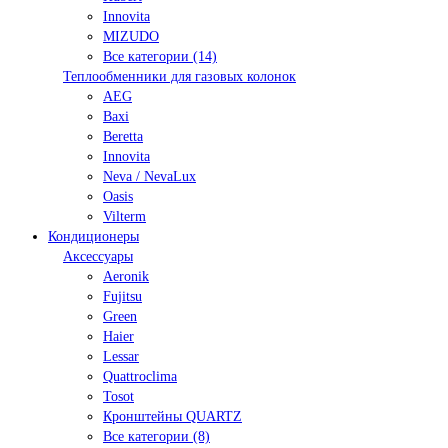
Innovita
MIZUDO
Все категории (14)
Теплообменники для газовых колонок
AEG
Baxi
Beretta
Innovita
Neva / NevaLux
Oasis
Vilterm
Кондиционеры
Аксессуары
Aeronik
Fujitsu
Green
Haier
Lessar
Quattroclima
Tosot
Кронштейны QUARTZ
Все категории (8)