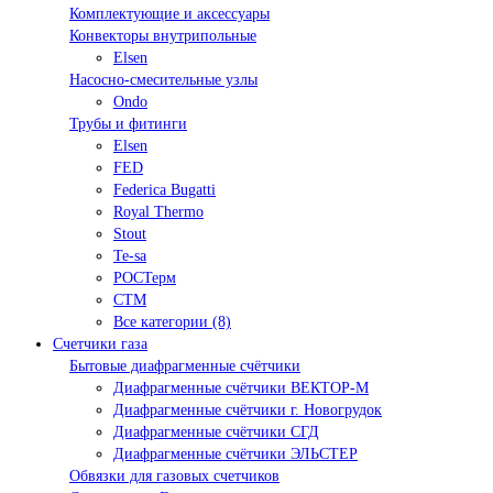
Комплектующие и аксессуары
Конвекторы внутрипольные
Elsen
Насосно-смесительные узлы
Ondo
Трубы и фитинги
Elsen
FED
Federica Bugatti
Royal Thermo
Stout
Te-sa
РОСТерм
СТМ
Все категории (8)
Счетчики газа
Бытовые диафрагменные счётчики
Диафрагменные счётчики ВЕКТОР-М
Диафрагменные счётчики г. Новогрудок
Диафрагменные счётчики СГД
Диафрагменные счётчики ЭЛЬСТЕР
Обвязки для газовых счетчиков