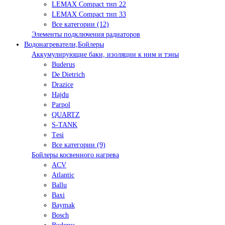
LEMAX Compact тип 22
LEMAX Compact тип 33
Все категории (12)
Элементы подключения радиаторов
Водонагреватели,Бойлеры
Аккумулирующие баки, изоляции к ним и тэны
Buderus
De Dietrich
Drazice
Hajdu
Parpol
QUARTZ
S-TANK
Tеsi
Все категории (9)
Бойлеры косвенного нагрева
ACV
Atlantic
Ballu
Baxi
Baymak
Bosch