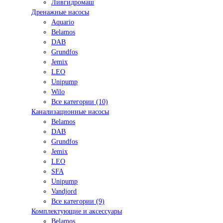
Ливгидромаш
Дренажные насосы
Aquario
Belamos
DAB
Grundfos
Jemix
LEO
Unipump
Wilo
Все категории (10)
Канализационные насосы
Belamos
DAB
Grundfos
Jemix
LEO
SFA
Unipump
Vandjord
Все категории (9)
Комплектующие и аксессуары
Belamos