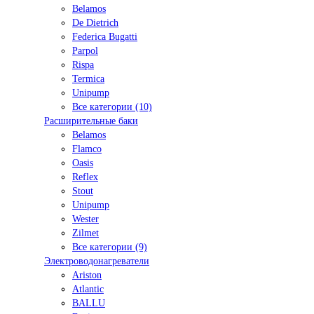
Belamos
De Dietrich
Federica Bugatti
Parpol
Rispa
Termica
Unipump
Все категории (10)
Расширительные баки
Belamos
Flamco
Oasis
Reflex
Stout
Unipump
Wester
Zilmet
Все категории (9)
Электроводонагреватели
Ariston
Atlantic
BALLU