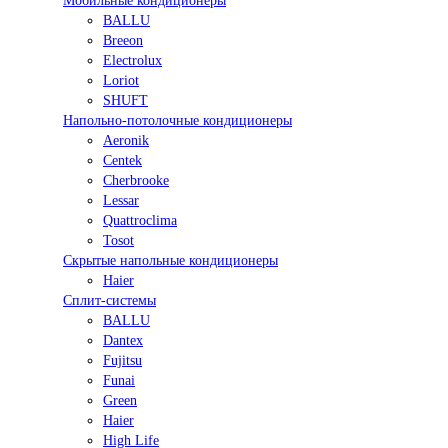
Мобильные кондиционеры
BALLU
Breeon
Electrolux
Loriot
SHUFT
Напольно-потолочные кондиционеры
Aeronik
Centek
Cherbrooke
Lessar
Quattroclima
Tosot
Скрытые напольные кондиционеры
Haier
Сплит-системы
BALLU
Dantex
Fujitsu
Funai
Green
Haier
High Life