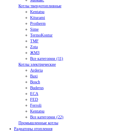
Мимакс
Котлы твердотопливные
Kentatsu
Kiturami
Protherm
Sime
TermoKontur
TMF
Zota
ЖМЗ
Все категории (11)
Котлы электрические
Arderia
Baxi
Bosch
Buderus
ECA
FED
Ferroli
Kentatsu
Все категории (22)
Промышленные котлы
Радиаторы отопления