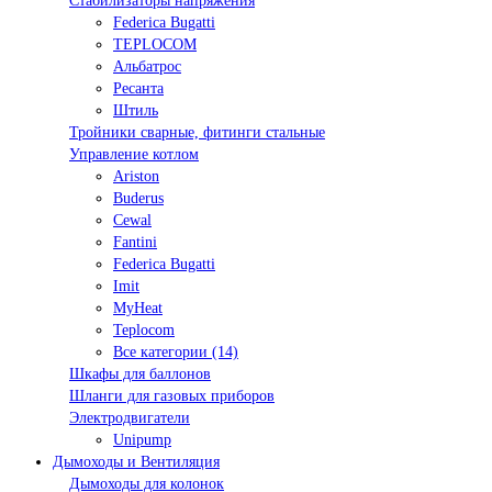
Стабилизаторы напряжения
Federica Bugatti
TEPLOCOM
Альбатрос
Ресанта
Штиль
Тройники сварные, фитинги стальные
Управление котлом
Ariston
Buderus
Cewal
Fantini
Federica Bugatti
Imit
MyHeat
Teplocom
Все категории (14)
Шкафы для баллонов
Шланги для газовых приборов
Электродвигатели
Unipump
Дымоходы и Вентиляция
Дымоходы для колонок