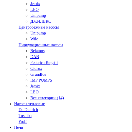
Jemix
LEO
Unipump
ДЖИЛЕКС
Центробежные насосы
Unipump
Wilo
Циркуляционные насосы
Belamos
DAB
Federica Bugatti
Gidrox
Grundfos
IMP PUMPS
Jemix
LEO
Все категории (14)
Насосы тепловые
De Dietrich
Toshiba
Wolf
Печи