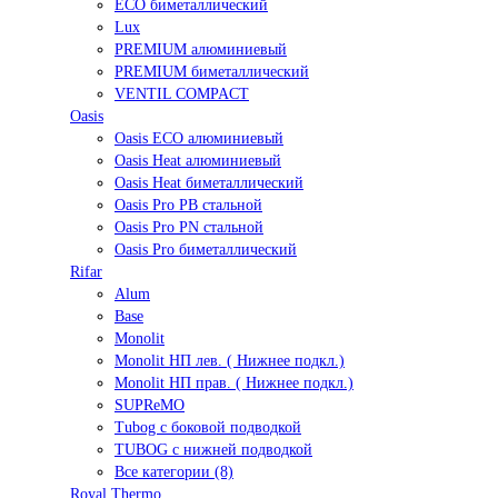
ECO биметаллический
Lux
PREMIUM алюминиевый
PREMIUM биметаллический
VENTIL COMPACT
Oasis
Oasis ECO алюминиевый
Oasis Heat алюминиевый
Oasis Heat биметаллический
Oasis Pro PB стальной
Oasis Pro PN стальной
Oasis Pro биметаллический
Rifar
Alum
Base
Monolit
Monolit НП лев. ( Нижнее подкл.)
Monolit НП прав. ( Нижнее подкл.)
SUPReMO
Tubog с боковой подводкой
TUBOG с нижней подводкой
Все категории (8)
Royal Thermo