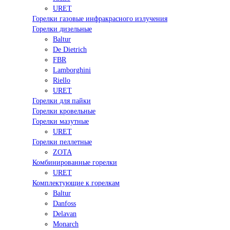
URET
Горелки газовые инфракрасного излучения
Горелки дизельные
Baltur
De Dietrich
FBR
Lamborghini
Riello
URET
Горелки для пайки
Горелки кровельные
Горелки мазутные
URET
Горелки пеллетные
ZOTA
Комбинированные горелки
URET
Комплектующие к горелкам
Baltur
Danfoss
Delavan
Monarch