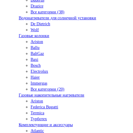
Buderus
Drazice
Все категории (38)
Водонагреватели для солнечной установки
De Dietrich
Wolf
Газовые колонки
Ariston
Ballu
BaltGaz
Baxi
Bosсh
Electrolux
Haier
Immergas
Все категории (20)
Газовые накопительные нагреватели
Ariston
Federica Bugatti
Termica
Турботех
Комплектующие и аксессуары
Atlantic