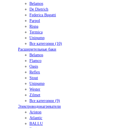
Belamos
De Dietrich
Federica Bugatti
Parpol
Rispa
Termica
Unipump
Все категории (10)
Расширительные баки
Belamos
Flamco
Oasis
Reflex
Stout
Unipump
Wester
Zilmet
Все категории (9)
Электроводонагреватели
Ariston
Atlantic
BALLU