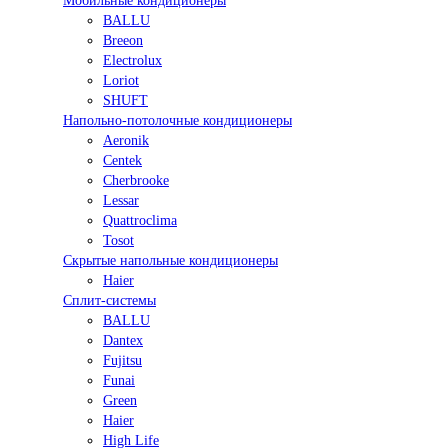
Мобильные кондиционеры
BALLU
Breeon
Electrolux
Loriot
SHUFT
Напольно-потолочные кондиционеры
Aeronik
Centek
Cherbrooke
Lessar
Quattroclima
Tosot
Скрытые напольные кондиционеры
Haier
Сплит-системы
BALLU
Dantex
Fujitsu
Funai
Green
Haier
High Life