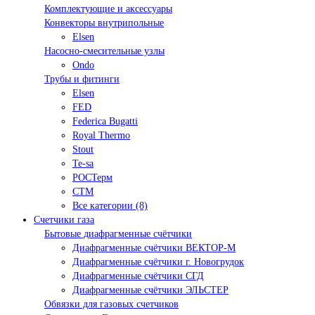
Комплектующие и аксессуары
Конвекторы внутрипольные
Elsen
Насосно-смесительные узлы
Ondo
Трубы и фитинги
Elsen
FED
Federica Bugatti
Royal Thermo
Stout
Te-sa
РОСТерм
СТМ
Все категории (8)
Счетчики газа
Бытовые диафрагменные счётчики
Диафрагменные счётчики ВЕКТОР-М
Диафрагменные счётчики г. Новогрудок
Диафрагменные счётчики СГД
Диафрагменные счётчики ЭЛЬСТЕР
Обвязки для газовых счетчиков