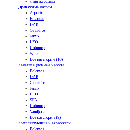
Ливгидромаш
Дренажные насосы
Aquario
Belamos
DAB
Grundfos
Jemix
LEO
Unipump
Wilo
Все категории (10)
Канализационные насосы
Belamos
DAB
Grundfos
Jemix
LEO
SFA
Unipump
Vandjord
Все категории (9)
Комплектующие и аксессуары
Belamos