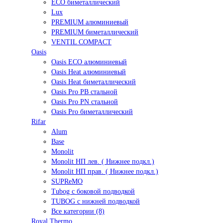
ECO биметаллический
Lux
PREMIUM алюминиевый
PREMIUM биметаллический
VENTIL COMPACT
Oasis
Oasis ECO алюминиевый
Oasis Heat алюминиевый
Oasis Heat биметаллический
Oasis Pro PB стальной
Oasis Pro PN стальной
Oasis Pro биметаллический
Rifar
Alum
Base
Monolit
Monolit НП лев. ( Нижнее подкл.)
Monolit НП прав. ( Нижнее подкл.)
SUPReMO
Tubog с боковой подводкой
TUBOG с нижней подводкой
Все категории (8)
Royal Thermo