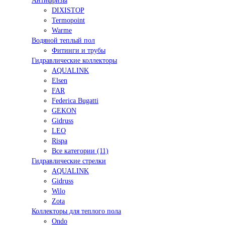
Антифризы
DIXISTOP
Termopoint
Warme
Водяной теплый пол
Фитинги и трубы
Гидравлические коллекторы
AQUALINK
Elsen
FAR
Federica Bugatti
GEKON
Gidruss
LEO
Rispa
Все категории (11)
Гидравлические стрелки
AQUALINK
Gidruss
Wilo
Zota
Коллекторы для теплого пола
Ondo