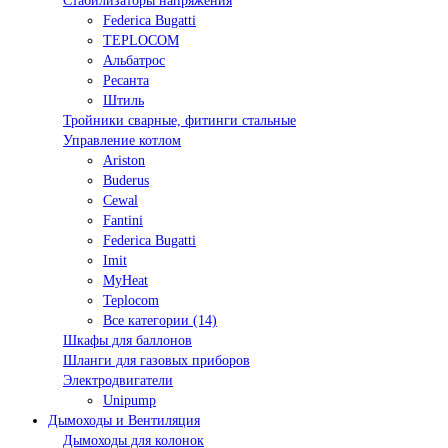
Стабилизаторы напряжения
Federica Bugatti
TEPLOCOM
Альбатрос
Ресанта
Штиль
Тройники сварные, фитинги стальные
Управление котлом
Ariston
Buderus
Cewal
Fantini
Federica Bugatti
Imit
MyHeat
Teplocom
Все категории (14)
Шкафы для баллонов
Шланги для газовых приборов
Электродвигатели
Unipump
Дымоходы и Вентиляция
Дымоходы для колонок