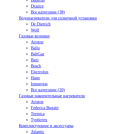
Buderus
Drazice
Все категории (38)
Водонагреватели для солнечной установки
De Dietrich
Wolf
Газовые колонки
Ariston
Ballu
BaltGaz
Baxi
Bosсh
Electrolux
Haier
Immergas
Все категории (20)
Газовые накопительные нагреватели
Ariston
Federica Bugatti
Termica
Турботех
Комплектующие и аксессуары
Atlantic