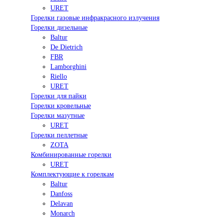
URET
Горелки газовые инфракрасного излучения
Горелки дизельные
Baltur
De Dietrich
FBR
Lamborghini
Riello
URET
Горелки для пайки
Горелки кровельные
Горелки мазутные
URET
Горелки пеллетные
ZOTA
Комбинированные горелки
URET
Комплектующие к горелкам
Baltur
Danfoss
Delavan
Monarch