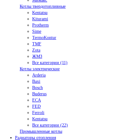
Мимакс
Котлы твердотопливные
Kentatsu
Kiturami
Protherm
Sime
TermoKontur
TMF
Zota
ЖМЗ
Все категории (11)
Котлы электрические
Arderia
Baxi
Bosch
Buderus
ECA
FED
Ferroli
Kentatsu
Все категории (22)
Промышленные котлы
Радиаторы отопления