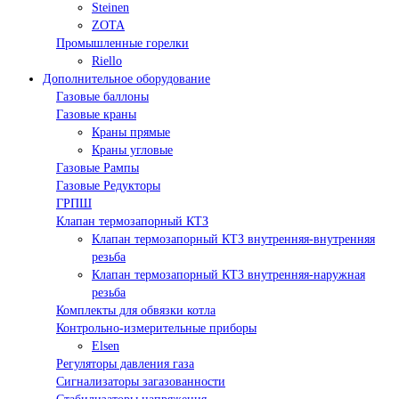
Steinen
ZOTA
Промышленные горелки
Riello
Дополнительное оборудование
Газовые баллоны
Газовые краны
Краны прямые
Краны угловые
Газовые Рампы
Газовые Редукторы
ГРПШ
Клапан термозапорный КТЗ
Клапан термозапорный КТЗ внутренняя-внутренняя
резьба
Клапан термозапорный КТЗ внутренняя-наружная
резьба
Комплекты для обвязки котла
Контрольно-измерительные приборы
Elsen
Регуляторы давления газа
Сигнализаторы загазованности