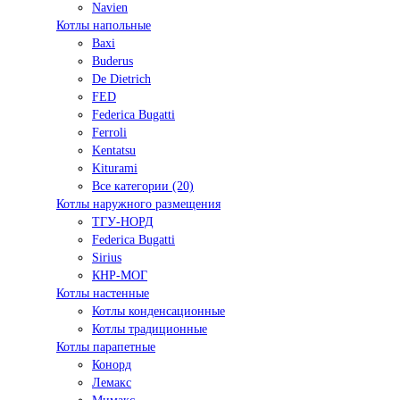
Navien
Котлы напольные
Baxi
Buderus
De Dietrich
FED
Federica Bugatti
Ferroli
Kentatsu
Kiturami
Все категории (20)
Котлы наружного размещения
ТГУ-НОРД
Federica Bugatti
Sirius
КНР-МОГ
Котлы настенные
Котлы конденсационные
Котлы традиционные
Котлы парапетные
Конорд
Лемакс