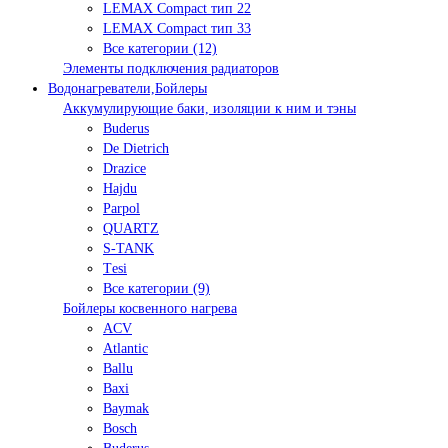
LEMAX Compact тип 22
LEMAX Compact тип 33
Все категории (12)
Элементы подключения радиаторов
Водонагреватели,Бойлеры
Аккумулирующие баки, изоляции к ним и тэны
Buderus
De Dietrich
Drazice
Hajdu
Parpol
QUARTZ
S-TANK
Tеsi
Все категории (9)
Бойлеры косвенного нагрева
ACV
Atlantic
Ballu
Baxi
Baymak
Bosch