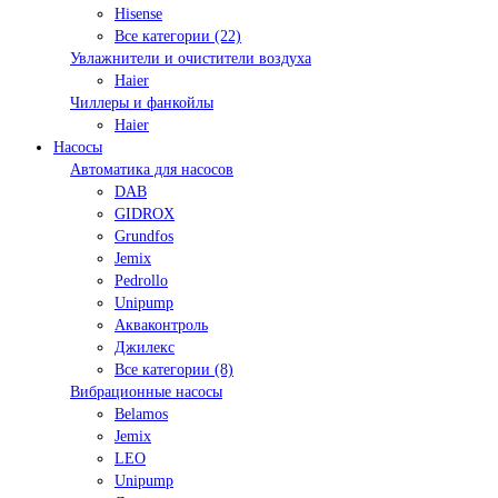
Hisense
Все категории (22)
Увлажнители и очистители воздуха
Haier
Чиллеры и фанкойлы
Haier
Насосы
Автоматика для насосов
DAB
GIDROX
Grundfos
Jemix
Pedrollo
Unipump
Акваконтроль
Джилекс
Все категории (8)
Вибрационные насосы
Belamos
Jemix
LEO
Unipump