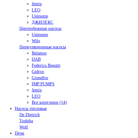
Jemix
LEO
Unipump
ДЖИЛЕКС
Центробежные насосы
Unipump
Wilo
Циркуляционные насосы
Belamos
DAB
Federica Bugatti
Gidrox
Grundfos
IMP PUMPS
Jemix
LEO
Все категории (14)
Насосы тепловые
De Dietrich
Toshiba
Wolf
Печи