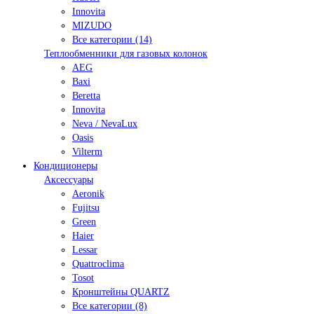
Innovita
MIZUDO
Все категории (14)
Теплообменники для газовых колонок
AEG
Baxi
Beretta
Innovita
Neva / NevaLux
Oasis
Vilterm
Кондиционеры
Аксессуары
Aeronik
Fujitsu
Green
Haier
Lessar
Quattroclima
Tosot
Кронштейны QUARTZ
Все категории (8)