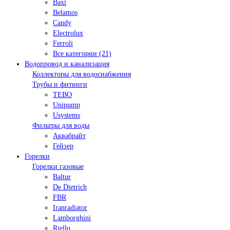
Baxi
Belamos
Candy
Electrolux
Ferroli
Все категории (21)
Водопровод и канализация
Коллекторы для водоснабжения
Трубы и фитинги
TEBO
Unipump
Usystems
Фильтры для воды
Аквабрайт
Гейзер
Горелки
Горелки газовые
Baltur
De Dietrich
FBR
Iranradiator
Lamborghini
Riello