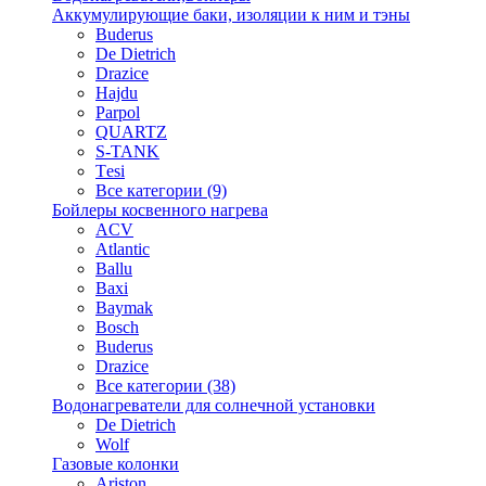
Аккумулирующие баки, изоляции к ним и тэны
Buderus
De Dietrich
Drazice
Hajdu
Parpol
QUARTZ
S-TANK
Tеsi
Все категории (9)
Бойлеры косвенного нагрева
ACV
Atlantic
Ballu
Baxi
Baymak
Bosch
Buderus
Drazice
Все категории (38)
Водонагреватели для солнечной установки
De Dietrich
Wolf
Газовые колонки
Ariston