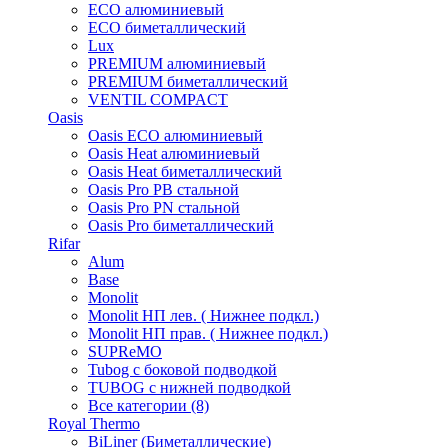
ECO алюминиевый
ECO биметаллический
Lux
PREMIUM алюминиевый
PREMIUM биметаллический
VENTIL COMPACT
Oasis
Oasis ECO алюминиевый
Oasis Heat алюминиевый
Oasis Heat биметаллический
Oasis Pro PB стальной
Oasis Pro PN стальной
Oasis Pro биметаллический
Rifar
Alum
Base
Monolit
Monolit НП лев. ( Нижнее подкл.)
Monolit НП прав. ( Нижнее подкл.)
SUPReMO
Tubog с боковой подводкой
TUBOG с нижней подводкой
Все категории (8)
Royal Thermo
BiLiner (Биметаллические)