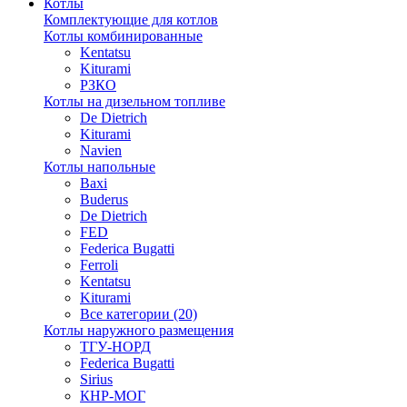
Котлы
Комплектующие для котлов
Котлы комбинированные
Kentatsu
Kiturami
РЗКО
Котлы на дизельном топливе
De Dietrich
Kiturami
Navien
Котлы напольные
Baxi
Buderus
De Dietrich
FED
Federica Bugatti
Ferroli
Kentatsu
Kiturami
Все категории (20)
Котлы наружного размещения
ТГУ-НОРД
Federica Bugatti
Sirius
КНР-МОГ