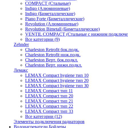
COMPACT (Стальные)
Indigo (Алюминиевые)
Indigo (Биметаллические)
Piano Forte (Биметаллические)
Revolution (Алюминиевые)
Revolution Bimetall (Биметаллические)
VENTIL COMPACT (Стальные с нижним подключе
Все категории (9)
Zehnder
Charleston Retrofit бок.подк.
Charleston Retrofit ниж.подк.
Charleston Верт. бок.подкл.
Charleston Верт. нижн.подкл.
Лемакс
LEMAX Compact hygiene тип 10
LEMAX Compact hygiene тип 20
LEMAX Compact hygiene тип 30
LEMAX Compact тип 11
LEMAX Compact тип 20
LEMAX Compact тип 21
LEMAX Compact тип 22
LEMAX Compact тип 33
Все категории (12)
Элементы подключения радиаторов
Водонагреватели,Бойлеры