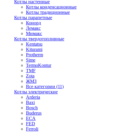
Котлы настенные
Котлы конденсационные
Котлы традиционные
Котлы парапетные
Конорд
Лемакс
Мимакс
Котлы твердотопливные
Kentatsu
Kiturami
Protherm
Sime
TermoKontur
TMF
Zota
ЖМЗ
Все категории (11)
Котлы электрические
Arderia
Baxi
Bosch
Buderus
ECA
FED
Ferroli