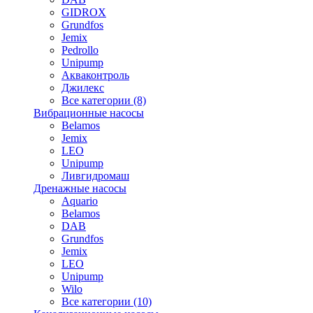
GIDROX
Grundfos
Jemix
Pedrollo
Unipump
Акваконтроль
Джилекс
Все категории (8)
Вибрационные насосы
Belamos
Jemix
LEO
Unipump
Ливгидромаш
Дренажные насосы
Aquario
Belamos
DAB
Grundfos
Jemix
LEO
Unipump
Wilo
Все категории (10)