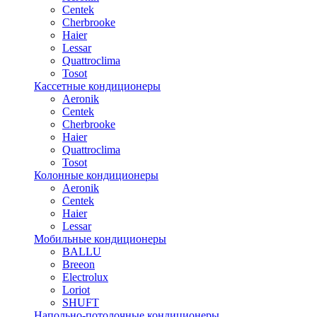
Centek
Cherbrooke
Haier
Lessar
Quattroclima
Tosot
Кассетные кондиционеры
Aeronik
Centek
Cherbrooke
Haier
Quattroclima
Tosot
Колонные кондиционеры
Aeronik
Centek
Haier
Lessar
Мобильные кондиционеры
BALLU
Breeon
Electrolux
Loriot
SHUFT
Напольно-потолочные кондиционеры