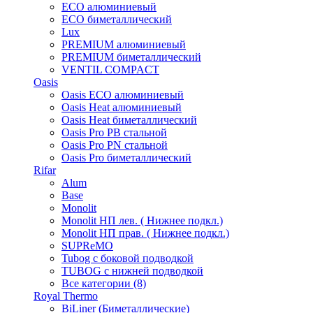
ECO алюминиевый
ECO биметаллический
Lux
PREMIUM алюминиевый
PREMIUM биметаллический
VENTIL COMPACT
Oasis
Oasis ECO алюминиевый
Oasis Heat алюминиевый
Oasis Heat биметаллический
Oasis Pro PB стальной
Oasis Pro PN стальной
Oasis Pro биметаллический
Rifar
Alum
Base
Monolit
Monolit НП лев. ( Нижнее подкл.)
Monolit НП прав. ( Нижнее подкл.)
SUPReMO
Tubog с боковой подводкой
TUBOG с нижней подводкой
Все категории (8)
Royal Thermo
BiLiner (Биметаллические)