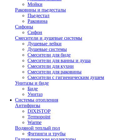
Мойки
Раковины и пьедесталы
Пьедестал
Раковина
Сифоны
Сифон
Смесители и душевые системы
Душевые лейки
Душевые системы
Смесители для биде
Смесители для ванны и душа
Смесители для кухни
Смесители для раковины
Смесители с гигиеническим душем
Унитазы и биде
Биде
Унитаз
Системы отопления
Антифризы
DIXISTOP
Termopoint
Warme
Водяной теплый пол
Фитинги и трубы
Гидравлические коллекторы