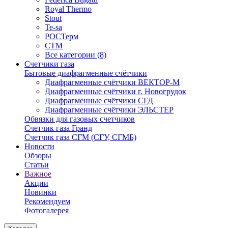
Royal Thermo
Stout
Te-sa
РОСТерм
СТМ
Все категории (8)
Счетчики газа
Бытовые диафрагменные счётчики
Диафрагменные счётчики ВЕКТОР-М
Диафрагменные счётчики г. Новогрудок
Диафрагменные счётчики СГД
Диафрагменные счётчики ЭЛЬСТЕР
Обвязки для газовых счетчиков
Счетчик газа Гранд
Счетчик газа СГМ (СГУ, СГМБ)
Новости
Обзоры
Статьи
Важное
Акции
Новинки
Рекомендуем
Фотогалерея