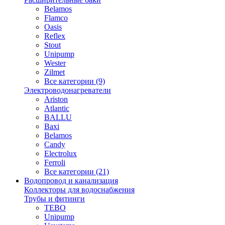
Belamos
Flamco
Oasis
Reflex
Stout
Unipump
Wester
Zilmet
Все категории (9)
Электроводонагреватели
Ariston
Atlantic
BALLU
Baxi
Belamos
Candy
Electrolux
Ferroli
Все категории (21)
Водопровод и канализация
Коллекторы для водоснабжения
Трубы и фитинги
TEBO
Unipump