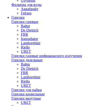
Usystems
Фильтры для воды
Аквабрайт
Гейзер
Горелки
Горелки газовые
Baltur
De Dietrich
FBR
Iranradiator
Lamborghini
Riello
URET
Горелки газовые инфракрасного излучения
Горелки дизельные
Baltur
De Dietrich
FBR
Lamborghini
Riello
URET
Горелки для пайки
Горелки кровельные
Горелки мазутные
URET