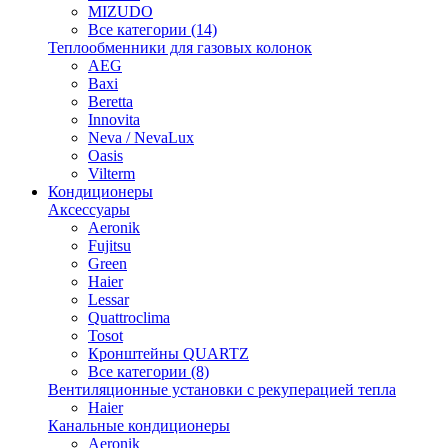
MIZUDO
Все категории (14)
Теплообменники для газовых колонок
AEG
Baxi
Beretta
Innovita
Neva / NevaLux
Oasis
Vilterm
Кондиционеры
Аксессуары
Aeronik
Fujitsu
Green
Haier
Lessar
Quattroclima
Tosot
Кронштейны QUARTZ
Все категории (8)
Вентиляционные установки с рекуперацией тепла
Haier
Канальные кондиционеры
Aeronik