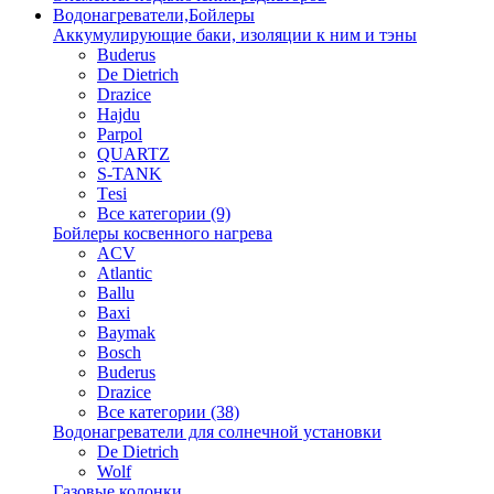
Водонагреватели,Бойлеры
Аккумулирующие баки, изоляции к ним и тэны
Buderus
De Dietrich
Drazice
Hajdu
Parpol
QUARTZ
S-TANK
Tеsi
Все категории (9)
Бойлеры косвенного нагрева
ACV
Atlantic
Ballu
Baxi
Baymak
Bosch
Buderus
Drazice
Все категории (38)
Водонагреватели для солнечной установки
De Dietrich
Wolf
Газовые колонки