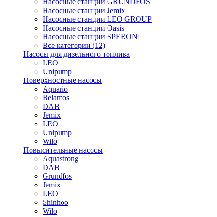
Насосные станции GRUNDFOS
Насосные станции Jemix
Насосные станции LEO GROUP
Насосные станции Oasis
Насосные станции SPERONI
Все категории (12)
Насосы для дизельного топлива
LEO
Unipump
Поверхностные насосы
Aquario
Belamos
DAB
Jemix
LEO
Unipump
Wilo
Повысительные насосы
Aquastrong
DAB
Grundfos
Jemix
LEO
Shinhoo
Wilo