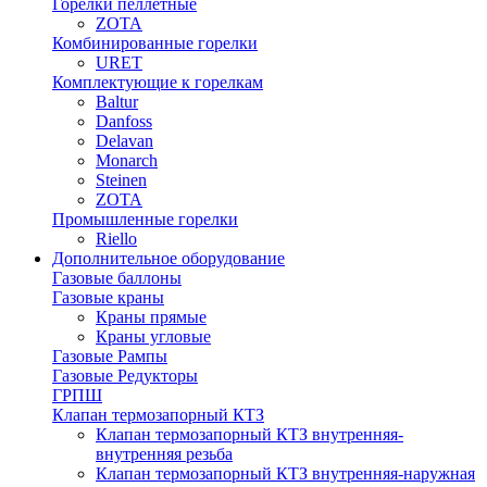
Горелки пеллетные
ZOTA
Комбинированные горелки
URET
Комплектующие к горелкам
Baltur
Danfoss
Delavan
Monarch
Steinen
ZOTA
Промышленные горелки
Riello
Дополнительное оборудование
Газовые баллоны
Газовые краны
Краны прямые
Краны угловые
Газовые Рампы
Газовые Редукторы
ГРПШ
Клапан термозапорный КТЗ
Клапан термозапорный КТЗ внутренняя-
внутренняя резьба
Клапан термозапорный КТЗ внутренняя-наружная