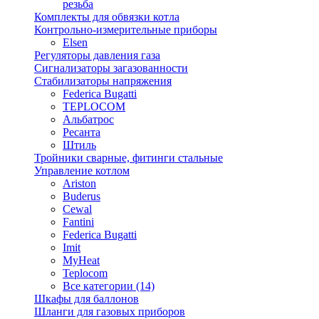
резьба
Комплекты для обвязки котла
Контрольно-измерительные приборы
Elsen
Регуляторы давления газа
Сигнализаторы загазованности
Стабилизаторы напряжения
Federica Bugatti
TEPLOCOM
Альбатрос
Ресанта
Штиль
Тройники сварные, фитинги стальные
Управление котлом
Ariston
Buderus
Cewal
Fantini
Federica Bugatti
Imit
MyHeat
Teplocom
Все категории (14)
Шкафы для баллонов
Шланги для газовых приборов