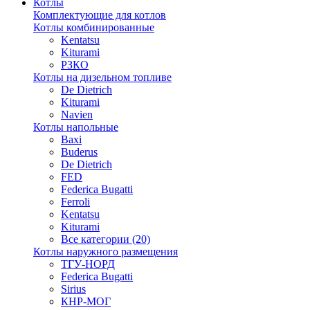
Котлы
Комплектующие для котлов
Котлы комбинированные
Kentatsu
Kiturami
РЗКО
Котлы на дизельном топливе
De Dietrich
Kiturami
Navien
Котлы напольные
Baxi
Buderus
De Dietrich
FED
Federica Bugatti
Ferroli
Kentatsu
Kiturami
Все категории (20)
Котлы наружного размещения
ТГУ-НОРД
Federica Bugatti
Sirius
КНР-МОГ