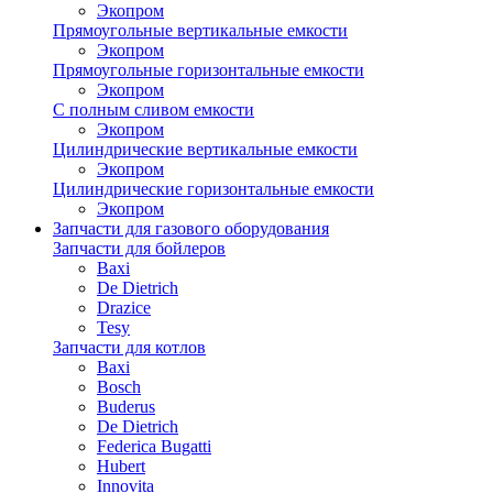
Экопром
Прямоугольные вертикальные емкости
Экопром
Прямоугольные горизонтальные емкости
Экопром
С полным сливом емкости
Экопром
Цилиндрические вертикальные емкости
Экопром
Цилиндрические горизонтальные емкости
Экопром
Запчасти для газового оборудования
Запчасти для бойлеров
Baxi
De Dietrich
Drazice
Tesy
Запчасти для котлов
Baxi
Bosch
Buderus
De Dietrich
Federica Bugatti
Hubert
Innovita