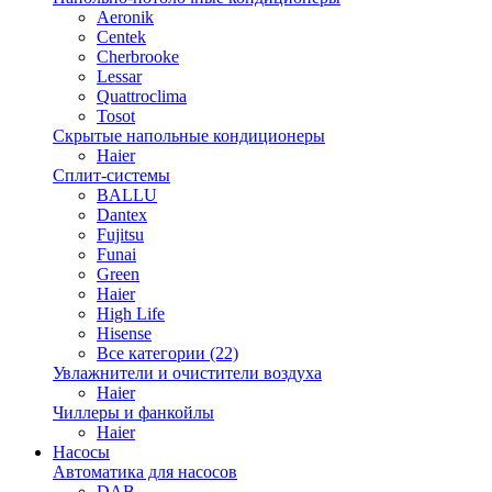
Aeronik
Centek
Cherbrooke
Lessar
Quattroclima
Tosot
Скрытые напольные кондиционеры
Haier
Сплит-системы
BALLU
Dantex
Fujitsu
Funai
Green
Haier
High Life
Hisense
Все категории (22)
Увлажнители и очистители воздуха
Haier
Чиллеры и фанкойлы
Haier
Насосы
Автоматика для насосов
DAB