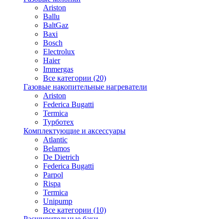
Ariston
Ballu
BaltGaz
Baxi
Bosсh
Electrolux
Haier
Immergas
Все категории (20)
Газовые накопительные нагреватели
Ariston
Federica Bugatti
Termica
Турботех
Комплектующие и аксессуары
Atlantic
Belamos
De Dietrich
Federica Bugatti
Parpol
Rispa
Termica
Unipump
Все категории (10)
Расширительные баки