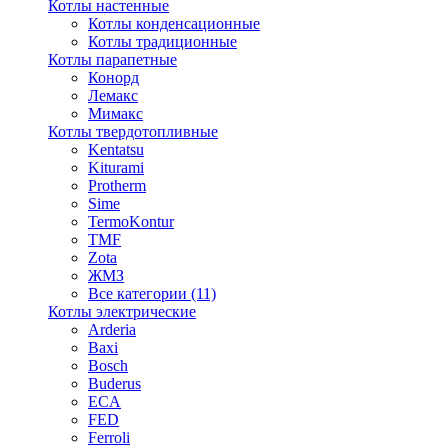
Котлы настенные
Котлы конденсационные
Котлы традиционные
Котлы парапетные
Конорд
Лемакс
Мимакс
Котлы твердотопливные
Kentatsu
Kiturami
Protherm
Sime
TermoKontur
TMF
Zota
ЖМЗ
Все категории (11)
Котлы электрические
Arderia
Baxi
Bosch
Buderus
ECA
FED
Ferroli