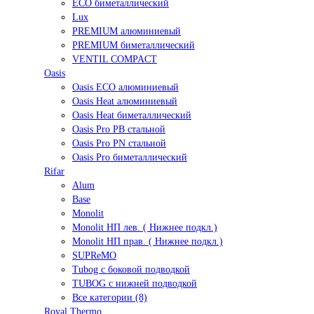
ECO биметаллический
Lux
PREMIUM алюминиевый
PREMIUM биметаллический
VENTIL COMPACT
Oasis
Oasis ECO алюминиевый
Oasis Heat алюминиевый
Oasis Heat биметаллический
Oasis Pro PB стальной
Oasis Pro PN стальной
Oasis Pro биметаллический
Rifar
Alum
Base
Monolit
Monolit НП лев. ( Нижнее подкл.)
Monolit НП прав. ( Нижнее подкл.)
SUPReMO
Tubog с боковой подводкой
TUBOG с нижней подводкой
Все категории (8)
Royal Thermo