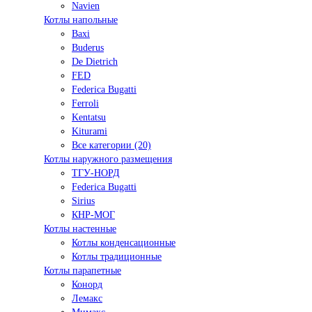
Navien
Котлы напольные
Baxi
Buderus
De Dietrich
FED
Federica Bugatti
Ferroli
Kentatsu
Kiturami
Все категории (20)
Котлы наружного размещения
ТГУ-НОРД
Federica Bugatti
Sirius
КНР-МОГ
Котлы настенные
Котлы конденсационные
Котлы традиционные
Котлы парапетные
Конорд
Лемакс