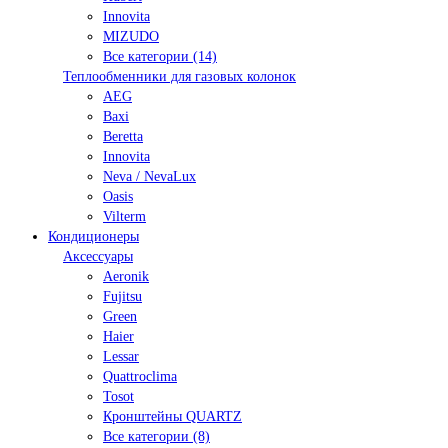
Innovita
MIZUDO
Все категории (14)
Теплообменники для газовых колонок
AEG
Baxi
Beretta
Innovita
Neva / NevaLux
Oasis
Vilterm
Кондиционеры
Аксессуары
Aeronik
Fujitsu
Green
Haier
Lessar
Quattroclima
Tosot
Кронштейны QUARTZ
Все категории (8)