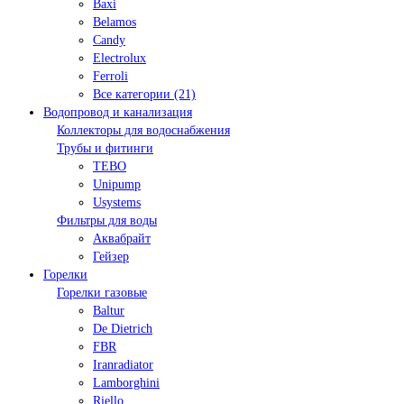
Baxi
Belamos
Candy
Electrolux
Ferroli
Все категории (21)
Водопровод и канализация
Коллекторы для водоснабжения
Трубы и фитинги
TEBO
Unipump
Usystems
Фильтры для воды
Аквабрайт
Гейзер
Горелки
Горелки газовые
Baltur
De Dietrich
FBR
Iranradiator
Lamborghini
Riello