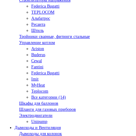
Стабилизаторы напряжения
Federica Bugatti
TEPLOCOM
Альбатрос
Ресанта
Штиль
Тройники сварные, фитинги стальные
Управление котлом
Ariston
Buderus
Cewal
Fantini
Federica Bugatti
Imit
MyHeat
Teplocom
Все категории (14)
Шкафы для баллонов
Шланги для газовых приборов
Электродвигатели
Unipump
Дымоходы и Вентиляция
Дымоходы для колонок