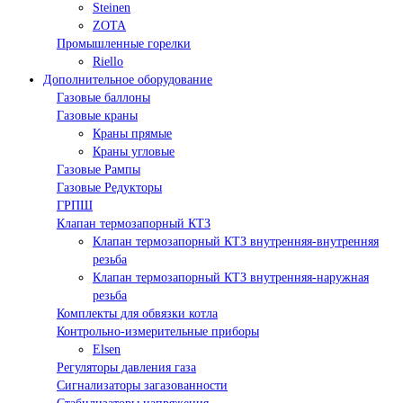
Steinen
ZOTA
Промышленные горелки
Riello
Дополнительное оборудование
Газовые баллоны
Газовые краны
Краны прямые
Краны угловые
Газовые Рампы
Газовые Редукторы
ГРПШ
Клапан термозапорный КТЗ
Клапан термозапорный КТЗ внутренняя-внутренняя
резьба
Клапан термозапорный КТЗ внутренняя-наружная
резьба
Комплекты для обвязки котла
Контрольно-измерительные приборы
Elsen
Регуляторы давления газа
Сигнализаторы загазованности