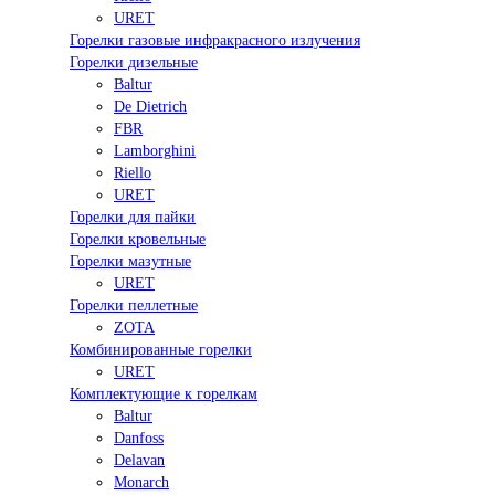
URET
Горелки газовые инфракрасного излучения
Горелки дизельные
Baltur
De Dietrich
FBR
Lamborghini
Riello
URET
Горелки для пайки
Горелки кровельные
Горелки мазутные
URET
Горелки пеллетные
ZOTA
Комбинированные горелки
URET
Комплектующие к горелкам
Baltur
Danfoss
Delavan
Monarch