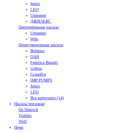
Jemix
LEO
Unipump
ДЖИЛЕКС
Центробежные насосы
Unipump
Wilo
Циркуляционные насосы
Belamos
DAB
Federica Bugatti
Gidrox
Grundfos
IMP PUMPS
Jemix
LEO
Все категории (14)
Насосы тепловые
De Dietrich
Toshiba
Wolf
Печи