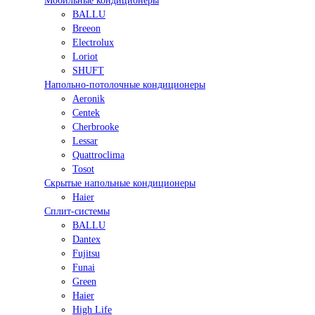
Мобильные кондиционеры
BALLU
Breeon
Electrolux
Loriot
SHUFT
Напольно-потолочные кондиционеры
Aeronik
Centek
Cherbrooke
Lessar
Quattroclima
Tosot
Скрытые напольные кондиционеры
Haier
Сплит-системы
BALLU
Dantex
Fujitsu
Funai
Green
Haier
High Life