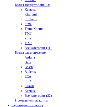
Мимакс
Котлы твердотопливные
Kentatsu
Kiturami
Protherm
Sime
TermoKontur
TMF
Zota
ЖМЗ
Все категории (11)
Котлы электрические
Arderia
Baxi
Bosch
Buderus
ECA
FED
Ferroli
Kentatsu
Все категории (22)
Промышленные котлы
Радиаторы отопления