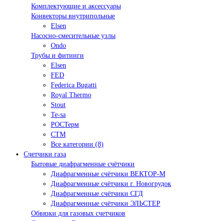
Комплектующие и аксессуары
Конвекторы внутрипольные
Elsen
Насосно-смесительные узлы
Ondo
Трубы и фитинги
Elsen
FED
Federica Bugatti
Royal Thermo
Stout
Te-sa
РОСТерм
СТМ
Все категории (8)
Счетчики газа
Бытовые диафрагменные счётчики
Диафрагменные счётчики ВЕКТОР-М
Диафрагменные счётчики г. Новогрудок
Диафрагменные счётчики СГД
Диафрагменные счётчики ЭЛЬСТЕР
Обвязки для газовых счетчиков