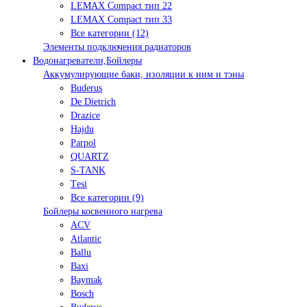
LEMAX Compact тип 22
LEMAX Compact тип 33
Все категории (12)
Элементы подключения радиаторов
Водонагреватели,Бойлеры
Аккумулирующие баки, изоляции к ним и тэны
Buderus
De Dietrich
Drazice
Hajdu
Parpol
QUARTZ
S-TANK
Tеsi
Все категории (9)
Бойлеры косвенного нагрева
ACV
Atlantic
Ballu
Baxi
Baymak
Bosch