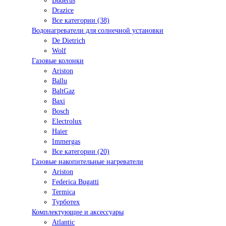
Buderus
Drazice
Все категории (38)
Водонагреватели для солнечной установки
De Dietrich
Wolf
Газовые колонки
Ariston
Ballu
BaltGaz
Baxi
Bosсh
Electrolux
Haier
Immergas
Все категории (20)
Газовые накопительные нагреватели
Ariston
Federica Bugatti
Termica
Турботех
Комплектующие и аксессуары
Atlantic