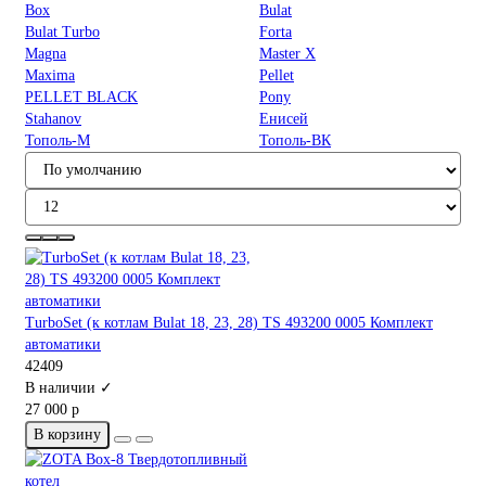
Box
Bulat
Bulat Turbo
Forta
Magna
Master X
Maxima
Pellet
PELLET BLACK
Pony
Stahanov
Енисей
Тополь-M
Тополь-ВК
TurboSet (к котлам Bulat 18, 23, 28) TS 493200 0005 Комплект
автоматики
42409
В наличии ✓
27 000 р
В корзину