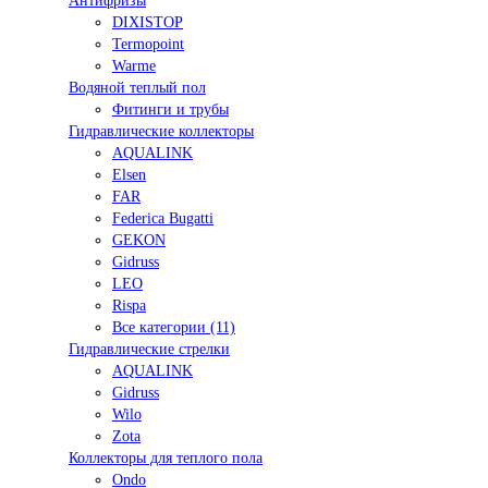
Антифризы
DIXISTOP
Termopoint
Warme
Водяной теплый пол
Фитинги и трубы
Гидравлические коллекторы
AQUALINK
Elsen
FAR
Federica Bugatti
GEKON
Gidruss
LEO
Rispa
Все категории (11)
Гидравлические стрелки
AQUALINK
Gidruss
Wilo
Zota
Коллекторы для теплого пола
Ondo