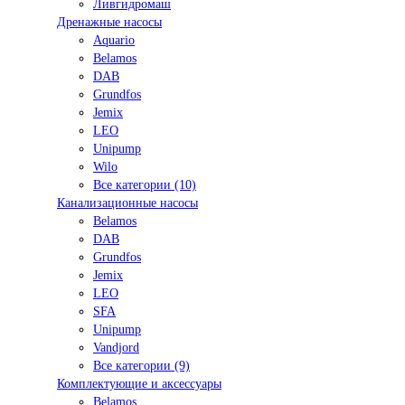
Ливгидромаш
Дренажные насосы
Aquario
Belamos
DAB
Grundfos
Jemix
LEO
Unipump
Wilo
Все категории (10)
Канализационные насосы
Belamos
DAB
Grundfos
Jemix
LEO
SFA
Unipump
Vandjord
Все категории (9)
Комплектующие и аксессуары
Belamos