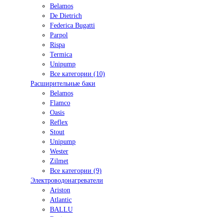
Belamos
De Dietrich
Federica Bugatti
Parpol
Rispa
Termica
Unipump
Все категории (10)
Расширительные баки
Belamos
Flamco
Oasis
Reflex
Stout
Unipump
Wester
Zilmet
Все категории (9)
Электроводонагреватели
Ariston
Atlantic
BALLU