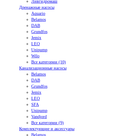
Ливгидромаш
Дренажные насосы
Aquario
Belamos
DAB
Grundfos
Jemix
LEO
Unipump
Wilo
Все категории (10)
Канализационные насосы
Belamos
DAB
Grundfos
Jemix
LEO
SFA
Unipump
Vandjord
Все категории (9)
Комплектующие и аксессуары
Belamos