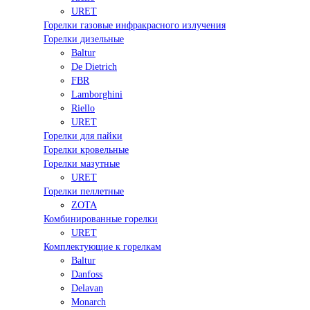
URET
Горелки газовые инфракрасного излучения
Горелки дизельные
Baltur
De Dietrich
FBR
Lamborghini
Riello
URET
Горелки для пайки
Горелки кровельные
Горелки мазутные
URET
Горелки пеллетные
ZOTA
Комбинированные горелки
URET
Комплектующие к горелкам
Baltur
Danfoss
Delavan
Monarch