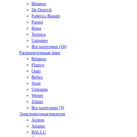
Belamos
De Dietrich
Federica Bugatti
Parpol
Rispa
Termica
Unipump
Все категории (10)
Расширительные баки
Belamos
Flamco
Oasis
Reflex
Stout
Unipump
Wester
Zilmet
Все категории (9)
Электроводонагреватели
Ariston
Atlantic
BALLU