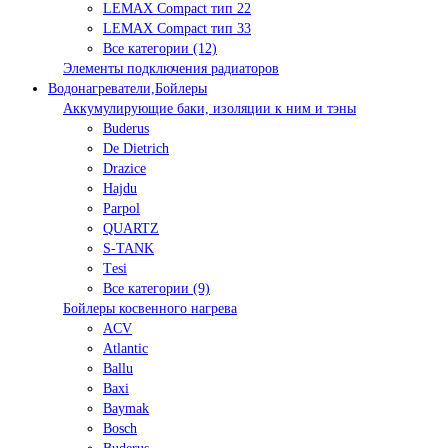
LEMAX Compact тип 22
LEMAX Compact тип 33
Все категории (12)
Элементы подключения радиаторов
Водонагреватели,Бойлеры
Аккумулирующие баки, изоляции к ним и тэны
Buderus
De Dietrich
Drazice
Hajdu
Parpol
QUARTZ
S-TANK
Tеsi
Все категории (9)
Бойлеры косвенного нагрева
ACV
Atlantic
Ballu
Baxi
Baymak
Bosch