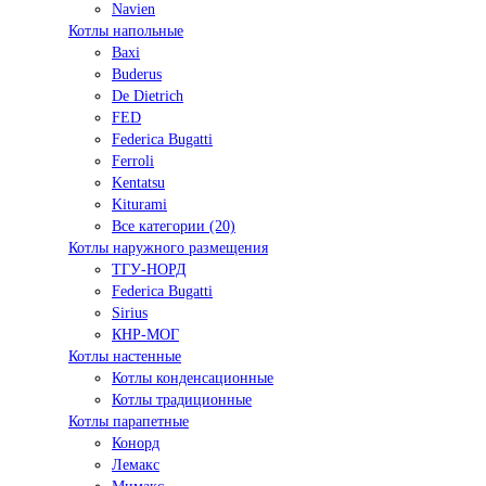
Navien
Котлы напольные
Baxi
Buderus
De Dietrich
FED
Federica Bugatti
Ferroli
Kentatsu
Kiturami
Все категории (20)
Котлы наружного размещения
ТГУ-НОРД
Federica Bugatti
Sirius
КНР-МОГ
Котлы настенные
Котлы конденсационные
Котлы традиционные
Котлы парапетные
Конорд
Лемакс