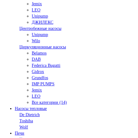
Jemix
LEO
Unipump
ДЖИЛЕКС
Центробежные насосы
Unipump
Wilo
Циркуляционные насосы
Belamos
DAB
Federica Bugatti
Gidrox
Grundfos
IMP PUMPS
Jemix
LEO
Все категории (14)
Насосы тепловые
De Dietrich
Toshiba
Wolf
Печи