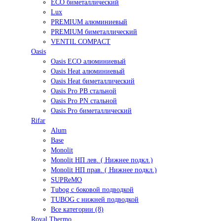
ECO биметаллический
Lux
PREMIUM алюминиевый
PREMIUM биметаллический
VENTIL COMPACT
Oasis
Oasis ECO алюминиевый
Oasis Heat алюминиевый
Oasis Heat биметаллический
Oasis Pro PB стальной
Oasis Pro PN стальной
Oasis Pro биметаллический
Rifar
Alum
Base
Monolit
Monolit НП лев. ( Нижнее подкл.)
Monolit НП прав. ( Нижнее подкл.)
SUPReMO
Tubog с боковой подводкой
TUBOG с нижней подводкой
Все категории (8)
Royal Thermo