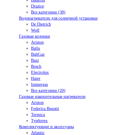
Buderus
Drazice
Все категории (38)
Водонагреватели для солнечной установки
De Dietrich
Wolf
Газовые колонки
Ariston
Ballu
BaltGaz
Baxi
Bosсh
Electrolux
Haier
Immergas
Все категории (20)
Газовые накопительные нагреватели
Ariston
Federica Bugatti
Termica
Турботех
Комплектующие и аксессуары
Atlantic