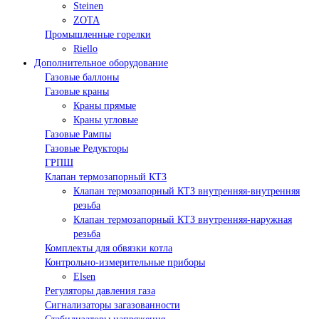
Steinen
ZOTA
Промышленные горелки
Riello
Дополнительное оборудование
Газовые баллоны
Газовые краны
Краны прямые
Краны угловые
Газовые Рампы
Газовые Редукторы
ГРПШ
Клапан термозапорный КТЗ
Клапан термозапорный КТЗ внутренняя-внутренняя
резьба
Клапан термозапорный КТЗ внутренняя-наружная
резьба
Комплекты для обвязки котла
Контрольно-измерительные приборы
Elsen
Регуляторы давления газа
Сигнализаторы загазованности