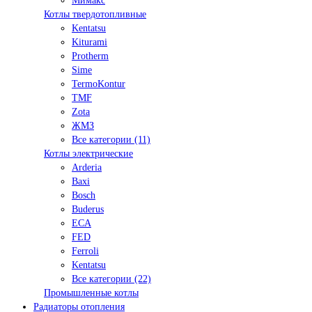
Мимакс
Котлы твердотопливные
Kentatsu
Kiturami
Protherm
Sime
TermoKontur
TMF
Zota
ЖМЗ
Все категории (11)
Котлы электрические
Arderia
Baxi
Bosch
Buderus
ECA
FED
Ferroli
Kentatsu
Все категории (22)
Промышленные котлы
Радиаторы отопления