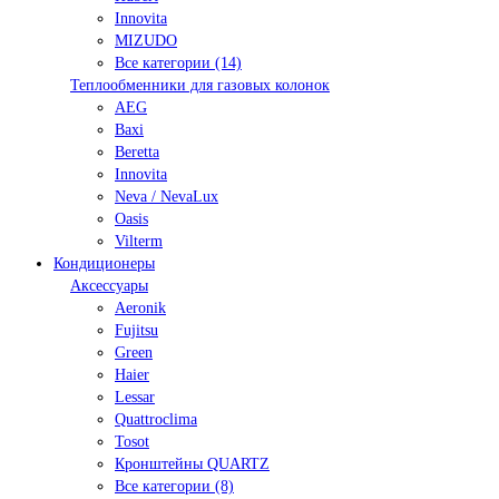
Innovita
MIZUDO
Все категории (14)
Теплообменники для газовых колонок
AEG
Baxi
Beretta
Innovita
Neva / NevaLux
Oasis
Vilterm
Кондиционеры
Аксессуары
Aeronik
Fujitsu
Green
Haier
Lessar
Quattroclima
Tosot
Кронштейны QUARTZ
Все категории (8)