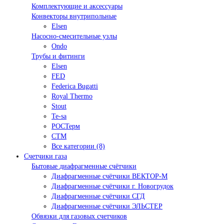
Комплектующие и аксессуары
Конвекторы внутрипольные
Elsen
Насосно-смесительные узлы
Ondo
Трубы и фитинги
Elsen
FED
Federica Bugatti
Royal Thermo
Stout
Te-sa
РОСТерм
СТМ
Все категории (8)
Счетчики газа
Бытовые диафрагменные счётчики
Диафрагменные счётчики ВЕКТОР-М
Диафрагменные счётчики г. Новогрудок
Диафрагменные счётчики СГД
Диафрагменные счётчики ЭЛЬСТЕР
Обвязки для газовых счетчиков