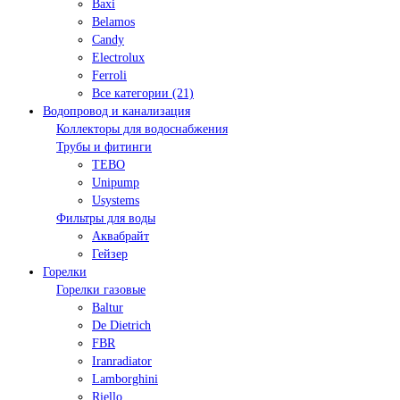
Baxi
Belamos
Candy
Electrolux
Ferroli
Все категории (21)
Водопровод и канализация
Коллекторы для водоснабжения
Трубы и фитинги
TEBO
Unipump
Usystems
Фильтры для воды
Аквабрайт
Гейзер
Горелки
Горелки газовые
Baltur
De Dietrich
FBR
Iranradiator
Lamborghini
Riello