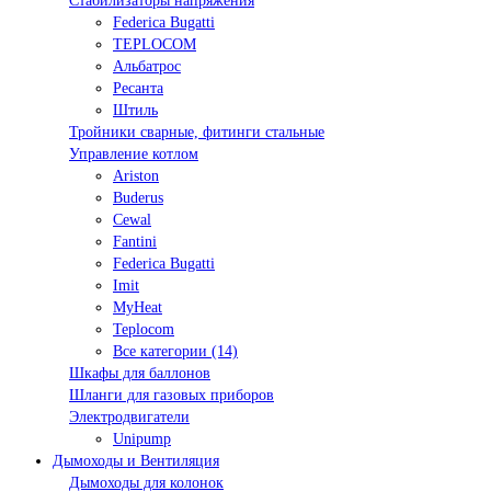
Стабилизаторы напряжения
Federica Bugatti
TEPLOCOM
Альбатрос
Ресанта
Штиль
Тройники сварные, фитинги стальные
Управление котлом
Ariston
Buderus
Cewal
Fantini
Federica Bugatti
Imit
MyHeat
Teplocom
Все категории (14)
Шкафы для баллонов
Шланги для газовых приборов
Электродвигатели
Unipump
Дымоходы и Вентиляция
Дымоходы для колонок