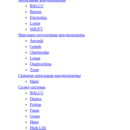
Мобильные кондиционеры
BALLU
Breeon
Electrolux
Loriot
SHUFT
Напольно-потолочные кондиционеры
Aeronik
Centek
Cherbrooke
Lessar
Quattroclima
Tosot
Скрытые напольные кондиционеры
Haier
Сплит-системы
BALLU
Dantex
Fujitsu
Funai
Green
Haier
High Life