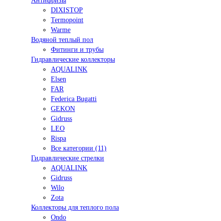
Антифризы
DIXISTOP
Termopoint
Warme
Водяной теплый пол
Фитинги и трубы
Гидравлические коллекторы
AQUALINK
Elsen
FAR
Federica Bugatti
GEKON
Gidruss
LEO
Rispa
Все категории (11)
Гидравлические стрелки
AQUALINK
Gidruss
Wilo
Zota
Коллекторы для теплого пола
Ondo