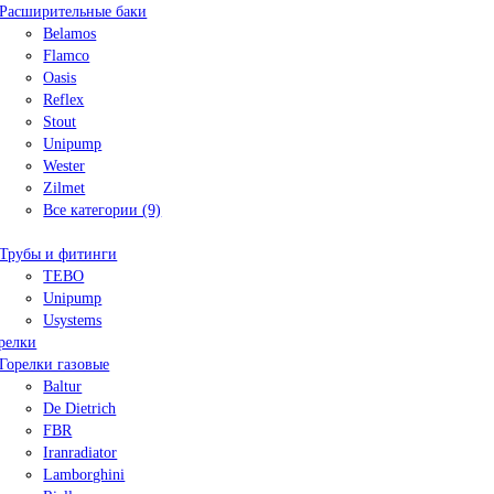
Расширительные баки
Belamos
Flamco
Oasis
Reflex
Stout
Unipump
Wester
Zilmet
Все категории (9)
Трубы и фитинги
TEBO
Unipump
Usystems
релки
Горелки газовые
Baltur
De Dietrich
FBR
Iranradiator
Lamborghini