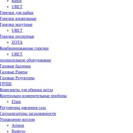
Riello
URET
Горелки для пайки
Горелки кровельные
Горелки мазутные
URET
Горелки пеллетные
ZOTA
Комбинированные горелки
URET
полнительное оборудование
Газовые баллоны
Газовые Рампы
Газовые Редукторы
ГРПШ
Комплекты для обвязки котла
Контрольно-измерительные приборы
Elsen
Регуляторы давления газа
Сигнализаторы загазованности
Управление котлом
Ariston
Buderus