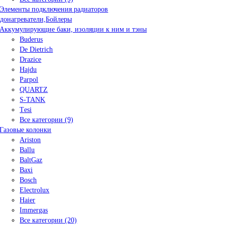
Элементы подключения радиаторов
донагреватели,Бойлеры
Аккумулирующие баки, изоляции к ним и тэны
Buderus
De Dietrich
Drazice
Hajdu
Parpol
QUARTZ
S-TANK
Tеsi
Все категории (9)
Газовые колонки
Ariston
Ballu
BaltGaz
Baxi
Bosсh
Electrolux
Haier
Immergas
Все категории (20)