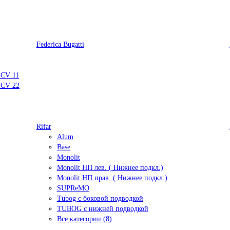
Federica Bugatti
 CV 11
 CV 22
Rifar
Alum
Base
Monolit
Monolit НП лев. ( Нижнее подкл.)
Monolit НП прав. ( Нижнее подкл.)
SUPReMO
Tubog с боковой подводкой
TUBOG с нижней подводкой
Все категории (8)