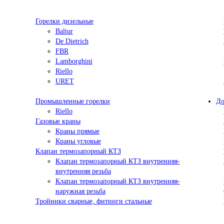
Горелки дизельные
Baltur
De Dietrich
FBR
Lamborghini
Riello
URET
Промышленные горелки
До
Riello
Газовые краны
Краны прямые
Краны угловые
Клапан термозапорный КТЗ
Клапан термозапорный КТЗ внутренняя-
внутренняя резьба
Клапан термозапорный КТЗ внутренняя-
наружная резьба
Тройники сварные, фитинги стальные