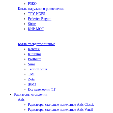
РЗКО
Котлы наружного размещения
ТГУ-НОРД
Federica Bugatti
Sirius
КНР-МОГ
Котлы твердотопливные
Kentatsu
Kiturami
Protherm
Sime
TermoKontur
TMF
Zota
ЖМЗ
Все категории (11)
Радиаторы отопления
Axis
Радиаторы стальные панельные Axis Classic
Радиаторы стальные панельные Axis Ventil