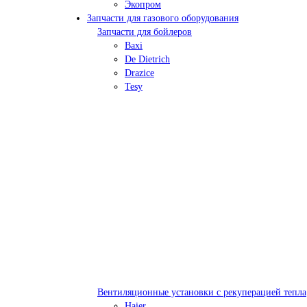
Экопром
Запчасти для газового оборудования
Запчасти для бойлеров
Baxi
De Dietrich
Drazice
Tesy
Вентиляционные установки с рекуперацией тепла
Haier