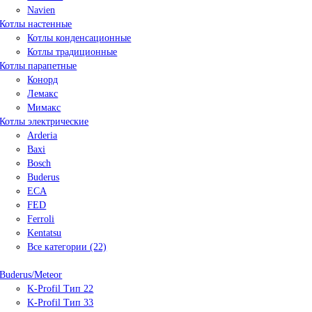
Navien
Котлы настенные
Котлы конденсационные
Котлы традиционные
Котлы парапетные
Конорд
Лемакс
Мимакс
Котлы электрические
Arderia
Baxi
Bosch
Buderus
ECA
FED
Ferroli
Kentatsu
Все категории (22)
Buderus/Meteor
K-Profil Тип 22
K-Profil Тип 33