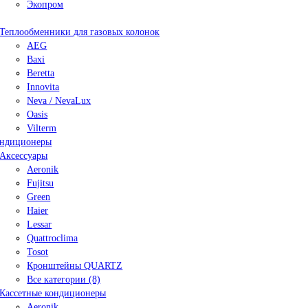
Экопром
Теплообменники для газовых колонок
AEG
Baxi
Beretta
Innovita
Neva / NevaLux
Oasis
Vilterm
ндиционеры
Аксессуары
Aeronik
Fujitsu
Green
Haier
Lessar
Quattroclima
Tosot
Кронштейны QUARTZ
Все категории (8)
Кассетные кондиционеры
Aeronik