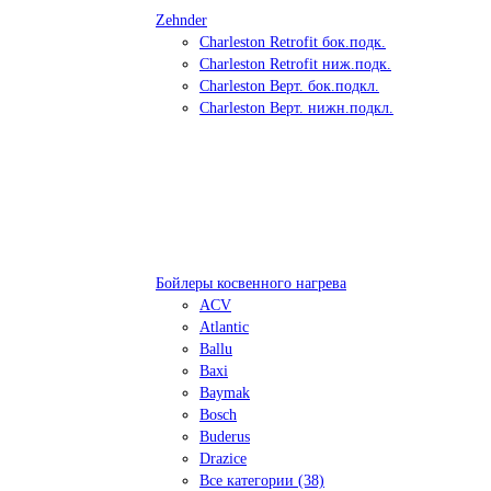
Zehnder
Charleston Retrofit бок.подк.
Charleston Retrofit ниж.подк.
Charleston Верт. бок.подкл.
Charleston Верт. нижн.подкл.
Бойлеры косвенного нагрева
ACV
Atlantic
Ballu
Baxi
Baymak
Bosch
Buderus
Drazice
Все категории (38)