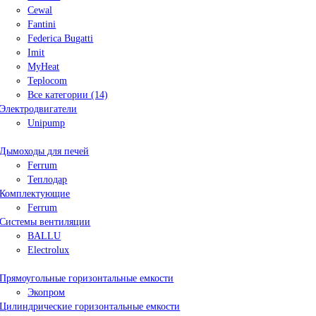
Cewal
Fantini
Federica Bugatti
Imit
MyHeat
Teplocom
Все категории (14)
Электродвигатели
Unipump
Дымоходы для печей
Ferrum
Теплодар
Комплектующие
Ferrum
Системы вентиляции
BALLU
Electrolux
Прямоугольные горизонтальные емкости
Экопром
Цилиндрические горизонтальные емкости