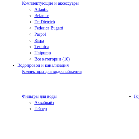
Комплектующие и аксессуары
Atlantic
Belamos
De Dietrich
Federica Bugatti
Parpol
Rispa
Termica
Unipump
Все категории (10)
Водопровод и канализация
Коллекторы для водоснабжения
Фильтры для воды
Го
Аквабрайт
Гейзер