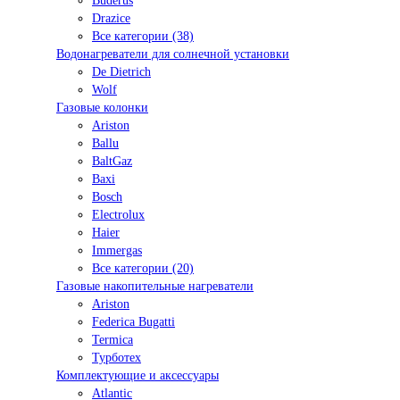
Buderus
Drazice
Все категории (38)
Водонагреватели для солнечной установки
De Dietrich
Wolf
Газовые колонки
Ariston
Ballu
BaltGaz
Baxi
Bosсh
Electrolux
Haier
Immergas
Все категории (20)
Газовые накопительные нагреватели
Ariston
Federica Bugatti
Termica
Турботех
Комплектующие и аксессуары
Atlantic