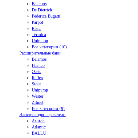
Belamos
De Dietrich
Federica Bugatti
Parpol
Rispa
Termica
Unipump
Все категории (10)
Расширительные баки
Belamos
Flamco
Oasis
Reflex
Stout
Unipump
Wester
Zilmet
Все категории (9)
Электроводонагреватели
Ariston
Atlantic
BALLU