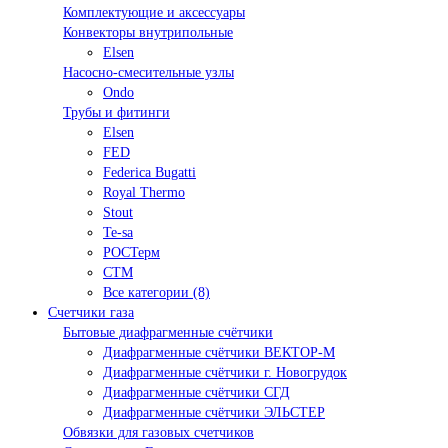
Комплектующие и аксессуары
Конвекторы внутрипольные
Elsen
Насосно-смесительные узлы
Ondo
Трубы и фитинги
Elsen
FED
Federica Bugatti
Royal Thermo
Stout
Te-sa
РОСТерм
СТМ
Все категории (8)
Счетчики газа
Бытовые диафрагменные счётчики
Диафрагменные счётчики ВЕКТОР-М
Диафрагменные счётчики г. Новогрудок
Диафрагменные счётчики СГД
Диафрагменные счётчики ЭЛЬСТЕР
Обвязки для газовых счетчиков