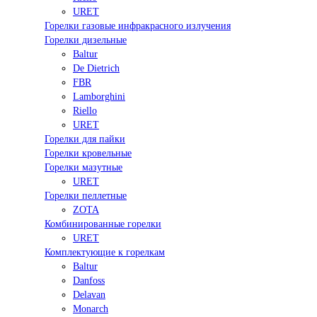
URET
Горелки газовые инфракрасного излучения
Горелки дизельные
Baltur
De Dietrich
FBR
Lamborghini
Riello
URET
Горелки для пайки
Горелки кровельные
Горелки мазутные
URET
Горелки пеллетные
ZOTA
Комбинированные горелки
URET
Комплектующие к горелкам
Baltur
Danfoss
Delavan
Monarch