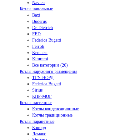
Navien
Котлы напольные
Baxi
Buderus
De Dietrich
FED
Federica Bugatti
Ferroli
Kentatsu
Kiturami
Все категории (20)
Котлы наружного размещения
ТГУ-НОРД
Federica Bugatti
Sirius
КНР-МОГ
Котлы настенные
Котлы конденсационные
Котлы традиционные
Котлы парапетные
Конорд
Лемакс