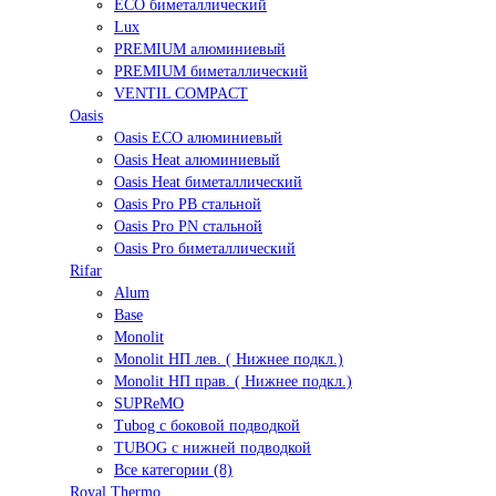
ECO биметаллический
Lux
PREMIUM алюминиевый
PREMIUM биметаллический
VENTIL COMPACT
Oasis
Oasis ECO алюминиевый
Oasis Heat алюминиевый
Oasis Heat биметаллический
Oasis Pro PB стальной
Oasis Pro PN стальной
Oasis Pro биметаллический
Rifar
Alum
Base
Monolit
Monolit НП лев. ( Нижнее подкл.)
Monolit НП прав. ( Нижнее подкл.)
SUPReMO
Tubog с боковой подводкой
TUBOG с нижней подводкой
Все категории (8)
Royal Thermo