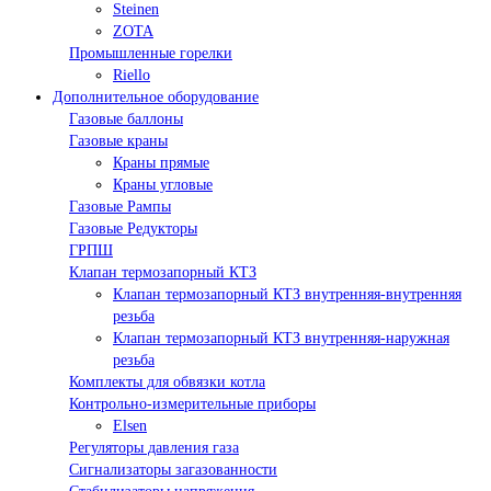
Steinen
ZOTA
Промышленные горелки
Riello
Дополнительное оборудование
Газовые баллоны
Газовые краны
Краны прямые
Краны угловые
Газовые Рампы
Газовые Редукторы
ГРПШ
Клапан термозапорный КТЗ
Клапан термозапорный КТЗ внутренняя-внутренняя
резьба
Клапан термозапорный КТЗ внутренняя-наружная
резьба
Комплекты для обвязки котла
Контрольно-измерительные приборы
Elsen
Регуляторы давления газа
Сигнализаторы загазованности