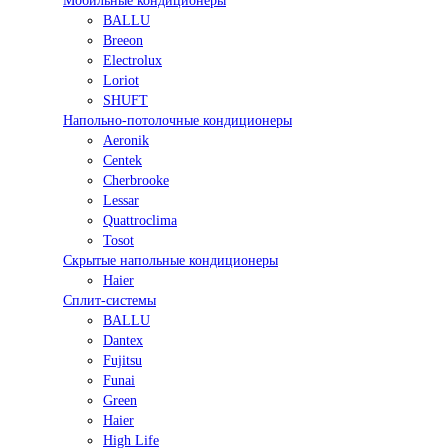
Мобильные кондиционеры
BALLU
Breeon
Electrolux
Loriot
SHUFT
Напольно-потолочные кондиционеры
Aeronik
Centek
Cherbrooke
Lessar
Quattroclima
Tosot
Скрытые напольные кондиционеры
Haier
Сплит-системы
BALLU
Dantex
Fujitsu
Funai
Green
Haier
High Life