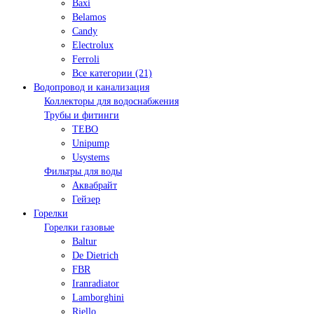
Baxi
Belamos
Candy
Electrolux
Ferroli
Все категории (21)
Водопровод и канализация
Коллекторы для водоснабжения
Трубы и фитинги
TEBO
Unipump
Usystems
Фильтры для воды
Аквабрайт
Гейзер
Горелки
Горелки газовые
Baltur
De Dietrich
FBR
Iranradiator
Lamborghini
Riello