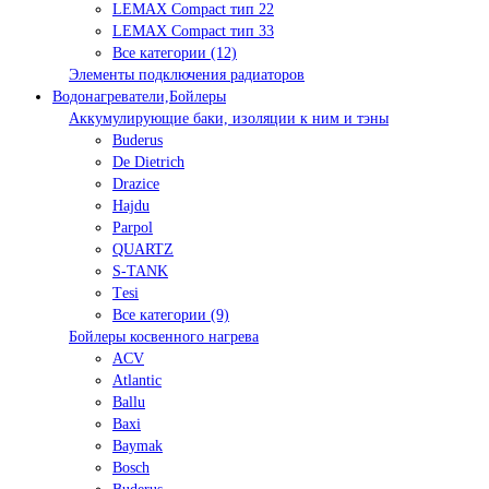
LEMAX Compact тип 22
LEMAX Compact тип 33
Все категории (12)
Элементы подключения радиаторов
Водонагреватели,Бойлеры
Аккумулирующие баки, изоляции к ним и тэны
Buderus
De Dietrich
Drazice
Hajdu
Parpol
QUARTZ
S-TANK
Tеsi
Все категории (9)
Бойлеры косвенного нагрева
ACV
Atlantic
Ballu
Baxi
Baymak
Bosch