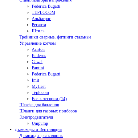
Стабилизаторы напряжения
Federica Bugatti
TEPLOCOM
Альбатрос
Ресанта
Штиль
Тройники сварные, фитинги стальные
Управление котлом
Ariston
Buderus
Cewal
Fantini
Federica Bugatti
Imit
MyHeat
Teplocom
Все категории (14)
Шкафы для баллонов
Шланги для газовых приборов
Электродвигатели
Unipump
Дымоходы и Вентиляция
Дымоходы для колонок