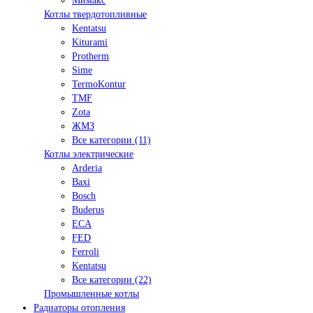
Мимакс
Котлы твердотопливные
Kentatsu
Kiturami
Protherm
Sime
TermoKontur
TMF
Zota
ЖМЗ
Все категории (11)
Котлы электрические
Arderia
Baxi
Bosch
Buderus
ECA
FED
Ferroli
Kentatsu
Все категории (22)
Промышленные котлы
Радиаторы отопления