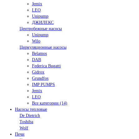
Jemix
LEO
Unipump
ДЖИЛЕКС
Центробежные насосы
Unipump
Wilo
Циркуляционные насосы
Belamos
DAB
Federica Bugatti
Gidrox
Grundfos
IMP PUMPS
Jemix
LEO
Все категории (14)
Насосы тепловые
De Dietrich
Toshiba
Wolf
Печи