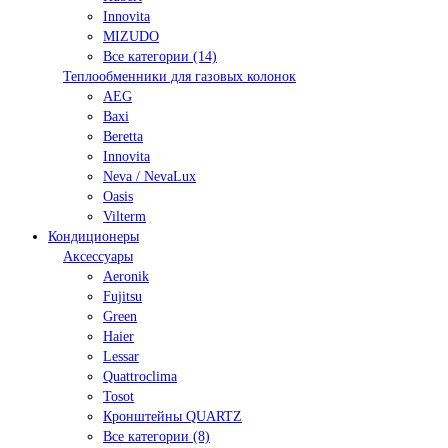
Innovita
MIZUDO
Все категории (14)
Теплообменники для газовых колонок
AEG
Baxi
Beretta
Innovita
Neva / NevaLux
Oasis
Vilterm
Кондиционеры
Аксессуары
Aeronik
Fujitsu
Green
Haier
Lessar
Quattroclima
Tosot
Кронштейны QUARTZ
Все категории (8)