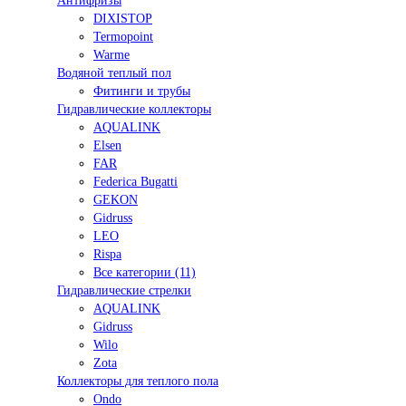
Антифризы
DIXISTOP
Termopoint
Warme
Водяной теплый пол
Фитинги и трубы
Гидравлические коллекторы
AQUALINK
Elsen
FAR
Federica Bugatti
GEKON
Gidruss
LEO
Rispa
Все категории (11)
Гидравлические стрелки
AQUALINK
Gidruss
Wilo
Zota
Коллекторы для теплого пола
Ondo