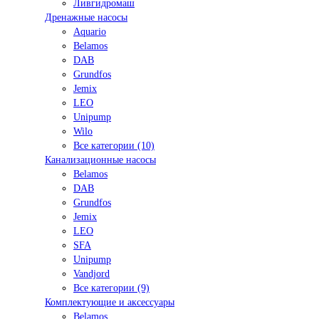
Ливгидромаш
Дренажные насосы
Aquario
Belamos
DAB
Grundfos
Jemix
LEO
Unipump
Wilo
Все категории (10)
Канализационные насосы
Belamos
DAB
Grundfos
Jemix
LEO
SFA
Unipump
Vandjord
Все категории (9)
Комплектующие и аксессуары
Belamos