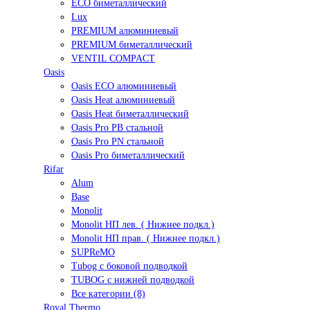
ECO биметаллический
Lux
PREMIUM алюминиевый
PREMIUM биметаллический
VENTIL COMPACT
Oasis
Oasis ECO алюминиевый
Oasis Heat алюминиевый
Oasis Heat биметаллический
Oasis Pro PB стальной
Oasis Pro PN стальной
Oasis Pro биметаллический
Rifar
Alum
Base
Monolit
Monolit НП лев. ( Нижнее подкл.)
Monolit НП прав. ( Нижнее подкл.)
SUPReMO
Tubog с боковой подводкой
TUBOG с нижней подводкой
Все категории (8)
Royal Thermo