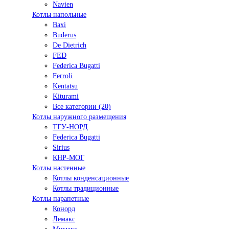
Navien
Котлы напольные
Baxi
Buderus
De Dietrich
FED
Federica Bugatti
Ferroli
Kentatsu
Kiturami
Все категории (20)
Котлы наружного размещения
ТГУ-НОРД
Federica Bugatti
Sirius
КНР-МОГ
Котлы настенные
Котлы конденсационные
Котлы традиционные
Котлы парапетные
Конорд
Лемакс