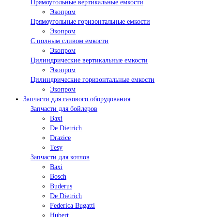
Прямоугольные вертикальные емкости
Экопром
Прямоугольные горизонтальные емкости
Экопром
С полным сливом емкости
Экопром
Цилиндрические вертикальные емкости
Экопром
Цилиндрические горизонтальные емкости
Экопром
Запчасти для газового оборудования
Запчасти для бойлеров
Baxi
De Dietrich
Drazice
Tesy
Запчасти для котлов
Baxi
Bosch
Buderus
De Dietrich
Federica Bugatti
Hubert