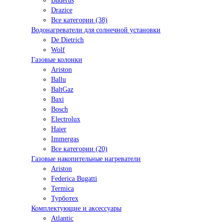
Buderus
Drazice
Все категории (38)
Водонагреватели для солнечной установки
De Dietrich
Wolf
Газовые колонки
Ariston
Ballu
BaltGaz
Baxi
Bosсh
Electrolux
Haier
Immergas
Все категории (20)
Газовые накопительные нагреватели
Ariston
Federica Bugatti
Termica
Турботех
Комплектующие и аксессуары
Atlantic