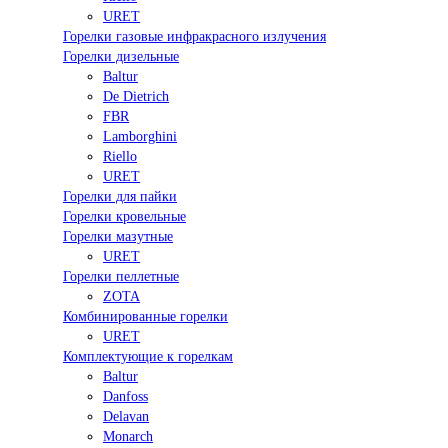
URET
Горелки газовые инфракрасного излучения
Горелки дизельные
Baltur
De Dietrich
FBR
Lamborghini
Riello
URET
Горелки для пайки
Горелки кровельные
Горелки мазутные
URET
Горелки пеллетные
ZOTA
Комбинированные горелки
URET
Комплектующие к горелкам
Baltur
Danfoss
Delavan
Monarch