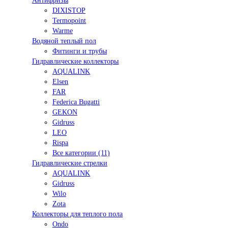
Антифризы
DIXISTOP
Termopoint
Warme
Водяной теплый пол
Фитинги и трубы
Гидравлические коллекторы
AQUALINK
Elsen
FAR
Federica Bugatti
GEKON
Gidruss
LEO
Rispa
Все категории (11)
Гидравлические стрелки
AQUALINK
Gidruss
Wilo
Zota
Коллекторы для теплого пола
Ondo