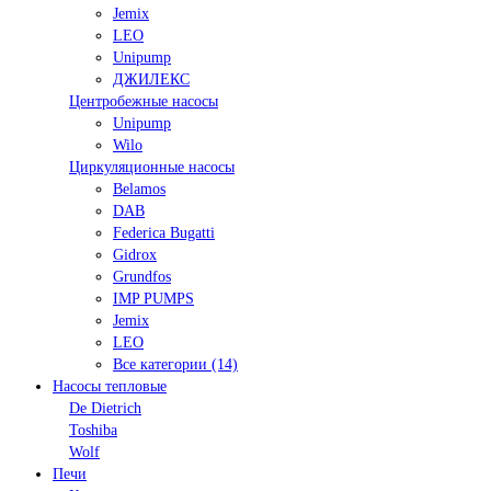
Jemix
LEO
Unipump
ДЖИЛЕКС
Центробежные насосы
Unipump
Wilo
Циркуляционные насосы
Belamos
DAB
Federica Bugatti
Gidrox
Grundfos
IMP PUMPS
Jemix
LEO
Все категории (14)
Насосы тепловые
De Dietrich
Toshiba
Wolf
Печи