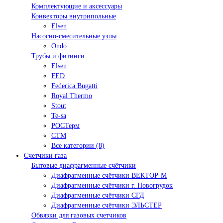
Комплектующие и аксессуары
Конвекторы внутрипольные
Elsen
Насосно-смесительные узлы
Ondo
Трубы и фитинги
Elsen
FED
Federica Bugatti
Royal Thermo
Stout
Te-sa
РОСТерм
СТМ
Все категории (8)
Счетчики газа
Бытовые диафрагменные счётчики
Диафрагменные счётчики ВЕКТОР-М
Диафрагменные счётчики г. Новогрудок
Диафрагменные счётчики СГД
Диафрагменные счётчики ЭЛЬСТЕР
Обвязки для газовых счетчиков