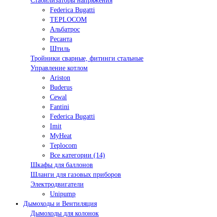
Стабилизаторы напряжения
Federica Bugatti
TEPLOCOM
Альбатрос
Ресанта
Штиль
Тройники сварные, фитинги стальные
Управление котлом
Ariston
Buderus
Cewal
Fantini
Federica Bugatti
Imit
MyHeat
Teplocom
Все категории (14)
Шкафы для баллонов
Шланги для газовых приборов
Электродвигатели
Unipump
Дымоходы и Вентиляция
Дымоходы для колонок