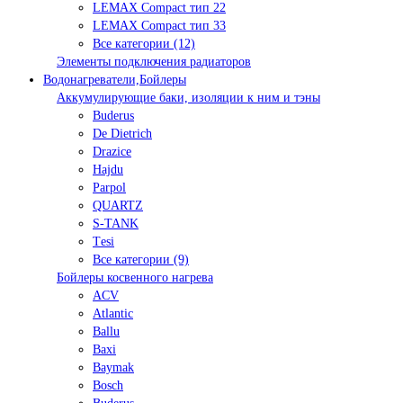
LEMAX Compact тип 22
LEMAX Compact тип 33
Все категории (12)
Элементы подключения радиаторов
Водонагреватели,Бойлеры
Аккумулирующие баки, изоляции к ним и тэны
Buderus
De Dietrich
Drazice
Hajdu
Parpol
QUARTZ
S-TANK
Tеsi
Все категории (9)
Бойлеры косвенного нагрева
ACV
Atlantic
Ballu
Baxi
Baymak
Bosch