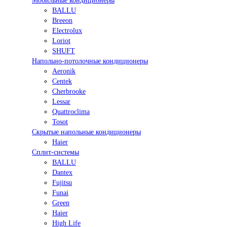
Мобильные кондиционеры
BALLU
Breeon
Electrolux
Loriot
SHUFT
Напольно-потолочные кондиционеры
Aeronik
Centek
Cherbrooke
Lessar
Quattroclima
Tosot
Скрытые напольные кондиционеры
Haier
Сплит-системы
BALLU
Dantex
Fujitsu
Funai
Green
Haier
High Life