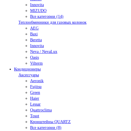
Innovita
MIZUDO
Все категории (14)
Теплообменники для газовых колонок
AEG
Baxi
Beretta
Innovita
Neva / NevaLux
Oasis
Vilterm
Кондиционеры
Аксессуары
Aeronik
Fujitsu
Green
Haier
Lessar
Quattroclima
Tosot
Кронштейны QUARTZ
Все категории (8)