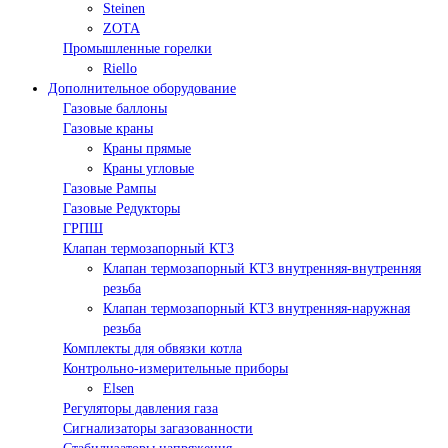
Steinen
ZOTA
Промышленные горелки
Riello
Дополнительное оборудование
Газовые баллоны
Газовые краны
Краны прямые
Краны угловые
Газовые Рампы
Газовые Редукторы
ГРПШ
Клапан термозапорный КТЗ
Клапан термозапорный КТЗ внутренняя-внутренняя
резьба
Клапан термозапорный КТЗ внутренняя-наружная
резьба
Комплекты для обвязки котла
Контрольно-измерительные приборы
Elsen
Регуляторы давления газа
Сигнализаторы загазованности