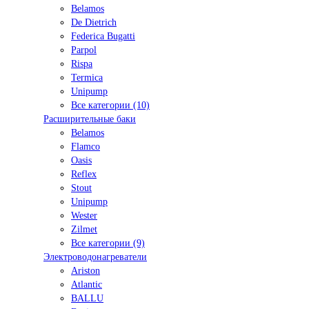
Belamos
De Dietrich
Federica Bugatti
Parpol
Rispa
Termica
Unipump
Все категории (10)
Расширительные баки
Belamos
Flamco
Oasis
Reflex
Stout
Unipump
Wester
Zilmet
Все категории (9)
Электроводонагреватели
Ariston
Atlantic
BALLU