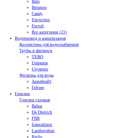
Baxi
Belamos
Candy
Electrolux
Ferroli
Все категории (21)
Водопровод и канализация
Коллекторы для водоснабжения
Трубы и фитинги
TEBO
Unipump
Usystems
Фильтры для воды
Аквабрайт
Гейзер
Горелки
Горелки газовые
Baltur
De Dietrich
FBR
Iranradiator
Lamborghini
Riello