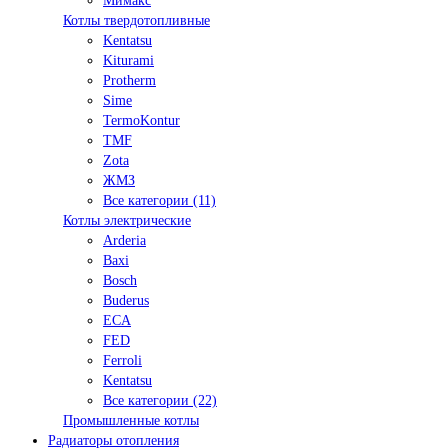
Мимакс
Котлы твердотопливные
Kentatsu
Kiturami
Protherm
Sime
TermoKontur
TMF
Zota
ЖМЗ
Все категории (11)
Котлы электрические
Arderia
Baxi
Bosch
Buderus
ECA
FED
Ferroli
Kentatsu
Все категории (22)
Промышленные котлы
Радиаторы отопления