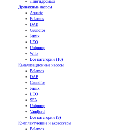
Ливгидромаш
Дренажные насосы
Aquario
Belamos
DAB
Grundfos
Jemix
LEO
Unipump
Wilo
Все категории (10)
Канализационные насосы
Belamos
DAB
Grundfos
Jemix
LEO
SFA
Unipump
Vandjord
Все категории (9)
Комплектующие и аксессуары
Belamos