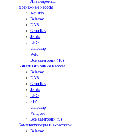
Ливгидромаш
Дренажные насосы
Aquario
Belamos
DAB
Grundfos
Jemix
LEO
Unipump
Wilo
Все категории (10)
Канализационные насосы
Belamos
DAB
Grundfos
Jemix
LEO
SFA
Unipump
Vandjord
Все категории (9)
Комплектующие и аксессуары
Belamos