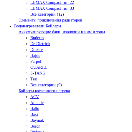
LEMAX Compact тип 22
LEMAX Compact тип 33
Все категории (12)
Элементы подключения радиаторов
Водонагреватели,Бойлеры
Аккумулирующие баки, изоляции к ним и тэны
Buderus
De Dietrich
Drazice
Hajdu
Parpol
QUARTZ
S-TANK
Tеsi
Все категории (9)
Бойлеры косвенного нагрева
ACV
Atlantic
Ballu
Baxi
Baymak
Bosch