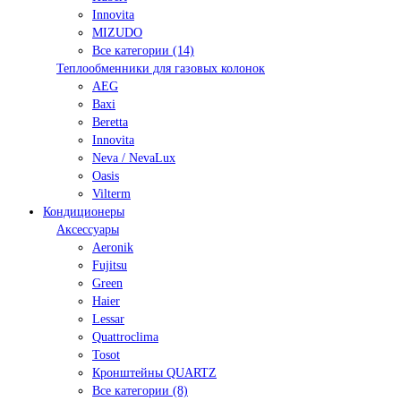
Innovita
MIZUDO
Все категории (14)
Теплообменники для газовых колонок
AEG
Baxi
Beretta
Innovita
Neva / NevaLux
Oasis
Vilterm
Кондиционеры
Аксессуары
Aeronik
Fujitsu
Green
Haier
Lessar
Quattroclima
Tosot
Кронштейны QUARTZ
Все категории (8)