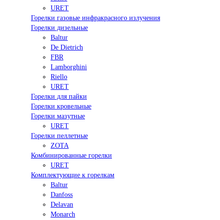
URET
Горелки газовые инфракрасного излучения
Горелки дизельные
Baltur
De Dietrich
FBR
Lamborghini
Riello
URET
Горелки для пайки
Горелки кровельные
Горелки мазутные
URET
Горелки пеллетные
ZOTA
Комбинированные горелки
URET
Комплектующие к горелкам
Baltur
Danfoss
Delavan
Monarch