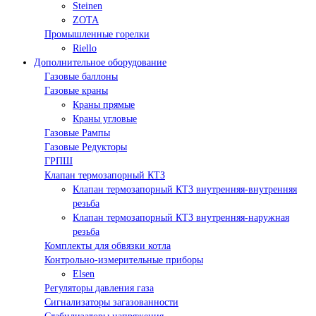
Steinen
ZOTA
Промышленные горелки
Riello
Дополнительное оборудование
Газовые баллоны
Газовые краны
Краны прямые
Краны угловые
Газовые Рампы
Газовые Редукторы
ГРПШ
Клапан термозапорный КТЗ
Клапан термозапорный КТЗ внутренняя-внутренняя
резьба
Клапан термозапорный КТЗ внутренняя-наружная
резьба
Комплекты для обвязки котла
Контрольно-измерительные приборы
Elsen
Регуляторы давления газа
Сигнализаторы загазованности