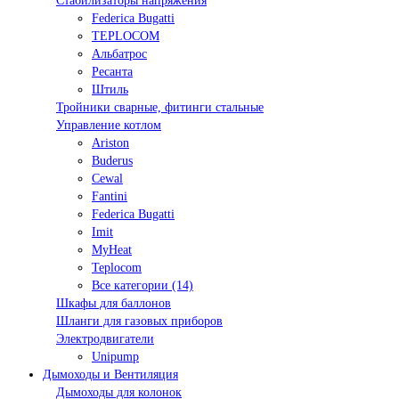
Стабилизаторы напряжения
Federica Bugatti
TEPLOCOM
Альбатрос
Ресанта
Штиль
Тройники сварные, фитинги стальные
Управление котлом
Ariston
Buderus
Cewal
Fantini
Federica Bugatti
Imit
MyHeat
Teplocom
Все категории (14)
Шкафы для баллонов
Шланги для газовых приборов
Электродвигатели
Unipump
Дымоходы и Вентиляция
Дымоходы для колонок