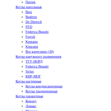
Navien
Котлы напольные
Baxi
Buderus
De Dietrich
FED
Federica Bugatti
Ferroli
Kentatsu
Kiturami
Все категории (20)
Котлы наружного размещения
ТГУ-НОРД
Federica Bugatti
Sirius
КНР-МОГ
Котлы настенные
Котлы конденсационные
Котлы традиционные
Котлы парапетные
Конорд
Лемакс