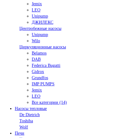
Jemix
LEO
Unipump
ДЖИЛЕКС
Центробежные насосы
Unipump
Wilo
Циркуляционные насосы
Belamos
DAB
Federica Bugatti
Gidrox
Grundfos
IMP PUMPS
Jemix
LEO
Все категории (14)
Насосы тепловые
De Dietrich
Toshiba
Wolf
Печи