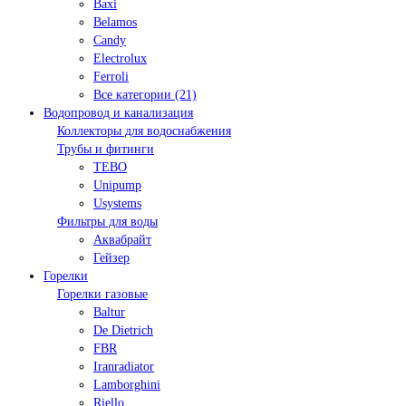
Baxi
Belamos
Candy
Electrolux
Ferroli
Все категории (21)
Водопровод и канализация
Коллекторы для водоснабжения
Трубы и фитинги
TEBO
Unipump
Usystems
Фильтры для воды
Аквабрайт
Гейзер
Горелки
Горелки газовые
Baltur
De Dietrich
FBR
Iranradiator
Lamborghini
Riello