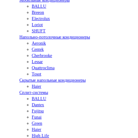
Мобильные кондиционеры
BALLU
Breeon
Electrolux
Loriot
SHUFT
Напольно-потолочные кондиционеры
Aeronik
Centek
Cherbrooke
Lessar
Quattroclima
Tosot
Скрытые напольные кондиционеры
Haier
Сплит-системы
BALLU
Dantex
Fujitsu
Funai
Green
Haier
High Life