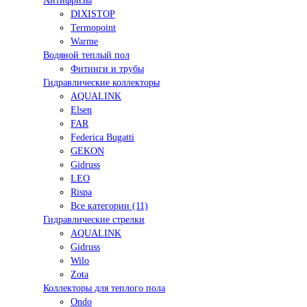
Антифризы
DIXISTOP
Termopoint
Warme
Водяной теплый пол
Фитинги и трубы
Гидравлические коллекторы
AQUALINK
Elsen
FAR
Federica Bugatti
GEKON
Gidruss
LEO
Rispa
Все категории (11)
Гидравлические стрелки
AQUALINK
Gidruss
Wilo
Zota
Коллекторы для теплого пола
Ondo