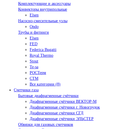
Комплектующие и аксессуары
Конвекторы внутрипольные
Elsen
Насосно-смесительные узлы
Ondo
Трубы и фитинги
Elsen
FED
Federica Bugatti
Royal Thermo
Stout
Te-sa
РОСТерм
СТМ
Все категории (8)
Счетчики газа
Бытовые диафрагменные счётчики
Диафрагменные счётчики ВЕКТОР-М
Диафрагменные счётчики г. Новогрудок
Диафрагменные счётчики СГД
Диафрагменные счётчики ЭЛЬСТЕР
Обвязки для газовых счетчиков