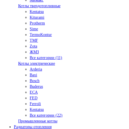
Мимакс
Котлы твердотопливные
Kentatsu
Kiturami
Protherm
Sime
TermoKontur
TMF
Zota
ЖМЗ
Все категории (11)
Котлы электрические
Arderia
Baxi
Bosch
Buderus
ECA
FED
Ferroli
Kentatsu
Все категории (22)
Промышленные котлы
Радиаторы отопления