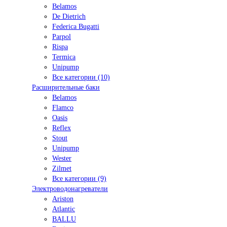
Belamos
De Dietrich
Federica Bugatti
Parpol
Rispa
Termica
Unipump
Все категории (10)
Расширительные баки
Belamos
Flamco
Oasis
Reflex
Stout
Unipump
Wester
Zilmet
Все категории (9)
Электроводонагреватели
Ariston
Atlantic
BALLU