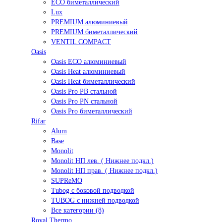
ECO биметаллический
Lux
PREMIUM алюминиевый
PREMIUM биметаллический
VENTIL COMPACT
Oasis
Oasis ECO алюминиевый
Oasis Heat алюминиевый
Oasis Heat биметаллический
Oasis Pro PB стальной
Oasis Pro PN стальной
Oasis Pro биметаллический
Rifar
Alum
Base
Monolit
Monolit НП лев. ( Нижнее подкл.)
Monolit НП прав. ( Нижнее подкл.)
SUPReMO
Tubog с боковой подводкой
TUBOG с нижней подводкой
Все категории (8)
Royal Thermo