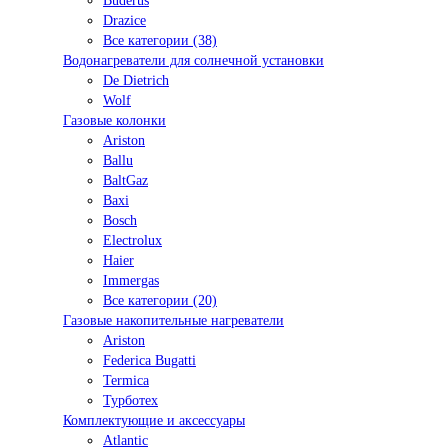
Buderus
Drazice
Все категории (38)
Водонагреватели для солнечной установки
De Dietrich
Wolf
Газовые колонки
Ariston
Ballu
BaltGaz
Baxi
Bosсh
Electrolux
Haier
Immergas
Все категории (20)
Газовые накопительные нагреватели
Ariston
Federica Bugatti
Termica
Турботех
Комплектующие и аксессуары
Atlantic