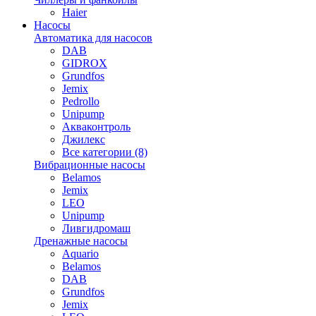
Haier
Насосы
Автоматика для насосов
DAB
GIDROX
Grundfos
Jemix
Pedrollo
Unipump
Акваконтроль
Джилекс
Все категории (8)
Вибрационные насосы
Belamos
Jemix
LEO
Unipump
Ливгидромаш
Дренажные насосы
Aquario
Belamos
DAB
Grundfos
Jemix