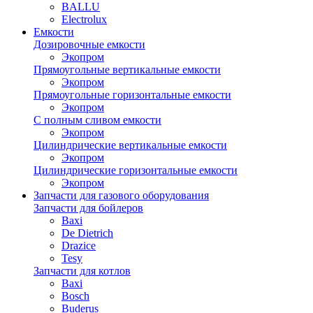
BALLU
Electrolux
Емкости
Дозировочные емкости
Экопром
Прямоугольные вертикальные емкости
Экопром
Прямоугольные горизонтальные емкости
Экопром
С полным сливом емкости
Экопром
Цилиндрические вертикальные емкости
Экопром
Цилиндрические горизонтальные емкости
Экопром
Запчасти для газового оборудования
Запчасти для бойлеров
Baxi
De Dietrich
Drazice
Tesy
Запчасти для котлов
Baxi
Bosch
Buderus