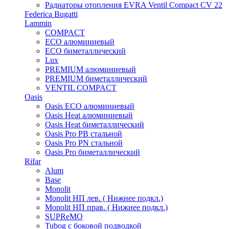
Радиаторы отопления EVRA Ventil Compact CV 22
Federica Bugatti
Lammin
COMPACT
ECO алюминиевый
ECO биметаллический
Lux
PREMIUM алюминиевый
PREMIUM биметаллический
VENTIL COMPACT
Oasis
Oasis ECO алюминиевый
Oasis Heat алюминиевый
Oasis Heat биметаллический
Oasis Pro PB стальной
Oasis Pro PN стальной
Oasis Pro биметаллический
Rifar
Alum
Base
Monolit
Monolit НП лев. ( Нижнее подкл.)
Monolit НП прав. ( Нижнее подкл.)
SUPReMO
Tubog с боковой подводкой