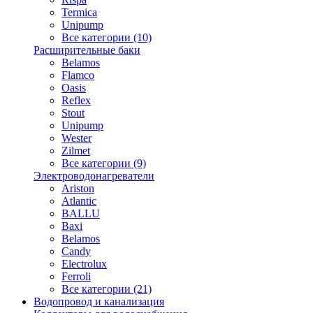
Termica
Unipump
Все категории (10)
Расширительные баки
Belamos
Flamco
Oasis
Reflex
Stout
Unipump
Wester
Zilmet
Все категории (9)
Электроводонагреватели
Ariston
Atlantic
BALLU
Baxi
Belamos
Candy
Electrolux
Ferroli
Все категории (21)
Водопровод и канализация