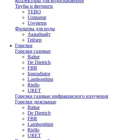
Коллекторы для водоснабжения
Трубы и фитинги
TEBO
Unipump
Usystems
Фильтры для воды
Аквабрайт
Гейзер
Горелки
Горелки газовые
Baltur
De Dietrich
FBR
Iranradiator
Lamborghini
Riello
URET
Горелки газовые инфракрасного излучения
Горелки дизельные
Baltur
De Dietrich
FBR
Lamborghini
Riello
URET