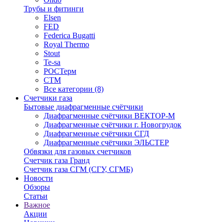
Трубы и фитинги
Elsen
FED
Federica Bugatti
Royal Thermo
Stout
Te-sa
РОСТерм
СТМ
Все категории (8)
Счетчики газа
Бытовые диафрагменные счётчики
Диафрагменные счётчики ВЕКТОР-М
Диафрагменные счётчики г. Новогрудок
Диафрагменные счётчики СГД
Диафрагменные счётчики ЭЛЬСТЕР
Обвязки для газовых счетчиков
Счетчик газа Гранд
Счетчик газа СГМ (СГУ, СГМБ)
Новости
Обзоры
Статьи
Важное
Акции