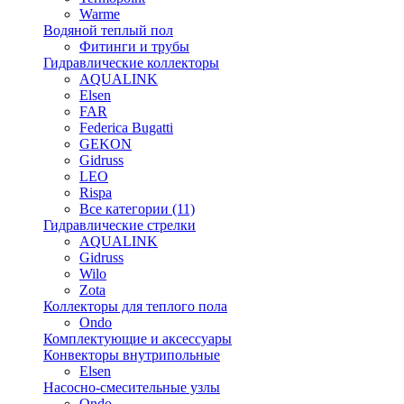
Warme
Водяной теплый пол
Фитинги и трубы
Гидравлические коллекторы
AQUALINK
Elsen
FAR
Federica Bugatti
GEKON
Gidruss
LEO
Rispa
Все категории (11)
Гидравлические стрелки
AQUALINK
Gidruss
Wilo
Zota
Коллекторы для теплого пола
Ondo
Комплектующие и аксессуары
Конвекторы внутрипольные
Elsen
Насосно-смесительные узлы
Ondo