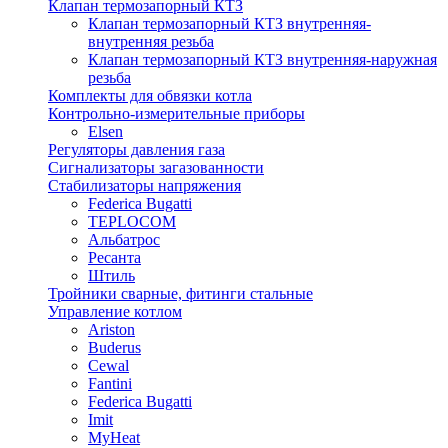
Клапан термозапорный КТЗ
Клапан термозапорный КТЗ внутренняя-
внутренняя резьба
Клапан термозапорный КТЗ внутренняя-наружная
резьба
Комплекты для обвязки котла
Контрольно-измерительные приборы
Elsen
Регуляторы давления газа
Сигнализаторы загазованности
Стабилизаторы напряжения
Federica Bugatti
TEPLOCOM
Альбатрос
Ресанта
Штиль
Тройники сварные, фитинги стальные
Управление котлом
Ariston
Buderus
Cewal
Fantini
Federica Bugatti
Imit
MyHeat