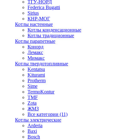
ТГУ-НОРД
Federica Bugatti
Sirius
КНР-МОГ
Котлы настенные
Котлы конденсационные
Котлы традиционные
Котлы парапетные
Конорд
Лемакс
Мимакс
Котлы твердотопливные
Kentatsu
Kiturami
Protherm
Sime
TermoKontur
TMF
Zota
ЖМЗ
Все категории (11)
Котлы электрические
Arderia
Baxi
Bosch