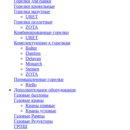
Горелки для пайки
Горелки кровельные
Горелки мазутные
URET
Горелки пеллетные
ZOTA
Комбинированные горелки
URET
Комплектующие к горелкам
Baltur
Danfoss
Delavan
Monarch
Steinen
ZOTA
Промышленные горелки
Riello
Дополнительное оборудование
Газовые баллоны
Газовые краны
Краны прямые
Краны угловые
Газовые Рампы
Газовые Редукторы
ГРПШ