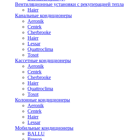
Вентиляционные установки с рекуперацией тепла
Haier
Канальные кондиционеры
Aeronik
Centek
Cherbrooke
Haier
Lessar
Quattroclima
Tosot
Кассетные кондиционеры
Aeronik
Centek
Cherbrooke
Haier
Quattroclima
Tosot
Колонные кондиционеры
Aeronik
Centek
Haier
Lessar
Мобильные кондиционеры
BALLU
Breeon