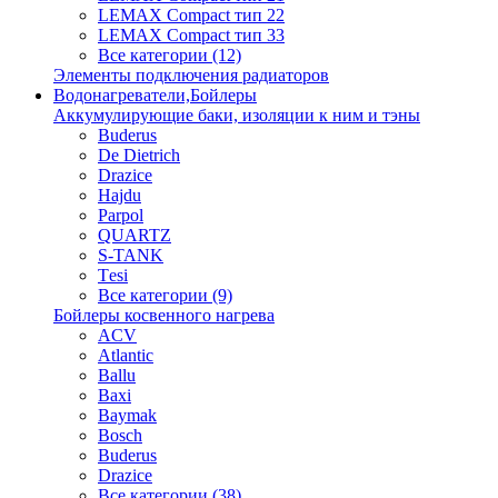
LEMAX Compact тип 22
LEMAX Compact тип 33
Все категории (12)
Элементы подключения радиаторов
Водонагреватели,Бойлеры
Аккумулирующие баки, изоляции к ним и тэны
Buderus
De Dietrich
Drazice
Hajdu
Parpol
QUARTZ
S-TANK
Tеsi
Все категории (9)
Бойлеры косвенного нагрева
ACV
Atlantic
Ballu
Baxi
Baymak
Bosch
Buderus
Drazice
Все категории (38)