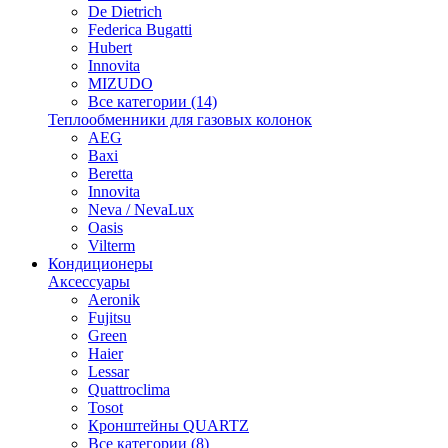
De Dietrich
Federica Bugatti
Hubert
Innovita
MIZUDO
Все категории (14)
Теплообменники для газовых колонок
AEG
Baxi
Beretta
Innovita
Neva / NevaLux
Oasis
Vilterm
Кондиционеры
Аксессуары
Aeronik
Fujitsu
Green
Haier
Lessar
Quattroclima
Tosot
Кронштейны QUARTZ
Все категории (8)