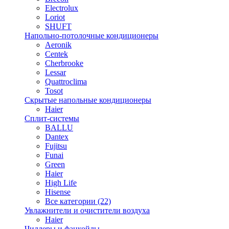
Electrolux
Loriot
SHUFT
Напольно-потолочные кондиционеры
Aeronik
Centek
Cherbrooke
Lessar
Quattroclima
Tosot
Скрытые напольные кондиционеры
Haier
Сплит-системы
BALLU
Dantex
Fujitsu
Funai
Green
Haier
High Life
Hisense
Все категории (22)
Увлажнители и очистители воздуха
Haier
Чиллеры и фанкойлы