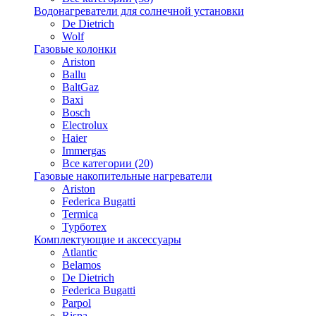
Водонагреватели для солнечной установки
De Dietrich
Wolf
Газовые колонки
Ariston
Ballu
BaltGaz
Baxi
Bosсh
Electrolux
Haier
Immergas
Все категории (20)
Газовые накопительные нагреватели
Ariston
Federica Bugatti
Termica
Турботех
Комплектующие и аксессуары
Atlantic
Belamos
De Dietrich
Federica Bugatti
Parpol
Rispa