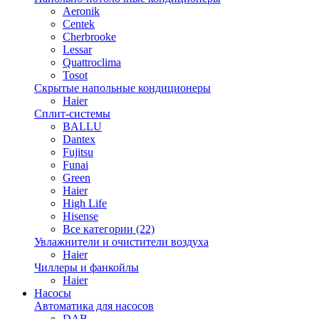
Aeronik
Centek
Cherbrooke
Lessar
Quattroclima
Tosot
Скрытые напольные кондиционеры
Haier
Сплит-системы
BALLU
Dantex
Fujitsu
Funai
Green
Haier
High Life
Hisense
Все категории (22)
Увлажнители и очистители воздуха
Haier
Чиллеры и фанкойлы
Haier
Насосы
Автоматика для насосов
DAB