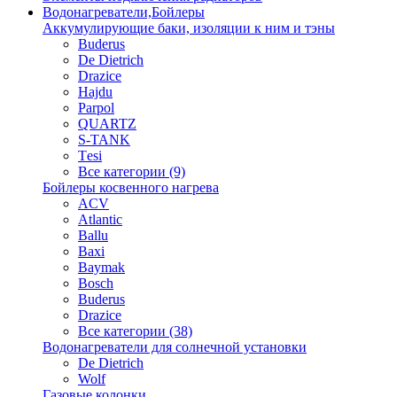
Водонагреватели,Бойлеры
Аккумулирующие баки, изоляции к ним и тэны
Buderus
De Dietrich
Drazice
Hajdu
Parpol
QUARTZ
S-TANK
Tеsi
Все категории (9)
Бойлеры косвенного нагрева
ACV
Atlantic
Ballu
Baxi
Baymak
Bosch
Buderus
Drazice
Все категории (38)
Водонагреватели для солнечной установки
De Dietrich
Wolf
Газовые колонки