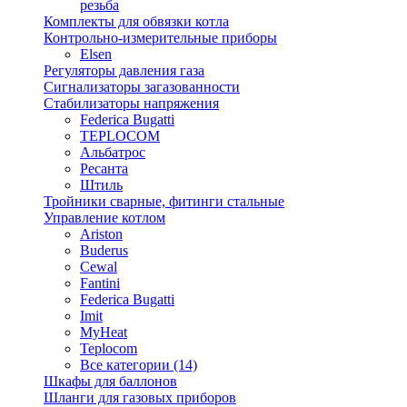
резьба
Комплекты для обвязки котла
Контрольно-измерительные приборы
Elsen
Регуляторы давления газа
Сигнализаторы загазованности
Стабилизаторы напряжения
Federica Bugatti
TEPLOCOM
Альбатрос
Ресанта
Штиль
Тройники сварные, фитинги стальные
Управление котлом
Ariston
Buderus
Cewal
Fantini
Federica Bugatti
Imit
MyHeat
Teplocom
Все категории (14)
Шкафы для баллонов
Шланги для газовых приборов