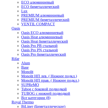
ECO алюминиевый
ECO биметаллический
Lux
PREMIUM алюминиевый
PREMIUM биметаллический
VENTIL COMPACT
Oasis
Oasis ECO алюминиевый
Oasis Heat алюминиевый
Oasis Heat биметаллический
Oasis Pro PB стальной
Oasis Pro PN стальной
Oasis Pro биметаллический
Rifar
Alum
Base
Monolit
Monolit НП лев. ( Нижнее подкл.)
Monolit НП прав. ( Нижнее подкл.)
SUPReMO
Tubog с боковой подводкой
TUBOG с нижней подводкой
Все категории (8)
Royal Thermo
BiLiner (Биметаллические)