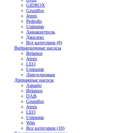
GIDROX
Grundfos
Jemix
Pedrollo
Unipump
Акваконтроль
Джилекс
Все категории (8)
Вибрационные насосы
Belamos
Jemix
LEO
Unipump
Ливгидромаш
Дренажные насосы
Aquario
Belamos
DAB
Grundfos
Jemix
LEO
Unipump
Wilo
Все категории (10)