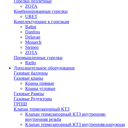
Горелки пеллетные
ZOTA
Комбинированные горелки
URET
Комплектующие к горелкам
Baltur
Danfoss
Delavan
Monarch
Steinen
ZOTA
Промышленные горелки
Riello
Дополнительное оборудование
Газовые баллоны
Газовые краны
Краны прямые
Краны угловые
Газовые Рампы
Газовые Редукторы
ГРПШ
Клапан термозапорный КТЗ
Клапан термозапорный КТЗ внутренняя-
внутренняя резьба
Клапан термозапорный КТЗ внутренняя-наружная