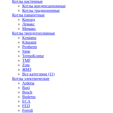
Котлы настенные
Котлы конденсационные
Котлы традиционные
Котлы парапетные
Конорд
Лемакс
Мимакс
Котлы твердотопливные
Kentatsu
Kiturami
Protherm
Sime
TermoKontur
TMF
Zota
ЖМЗ
Все категории (11)
Котлы электрические
Arderia
Baxi
Bosch
Buderus
ECA
FED
Ferroli