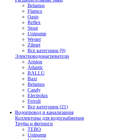
Belamos
Flamco
Oasis
Reflex
Stout
Unipump
Wester
Zilmet
Все категории (9)
Электроводонагреватели
Ariston
Atlantic
BALLU
Baxi
Belamos
Candy
Electrolux
Ferroli
Все категории (21)
Водопровод и канализация
Коллекторы для водоснабжения
Трубы и фитинги
TEBO
Unipump