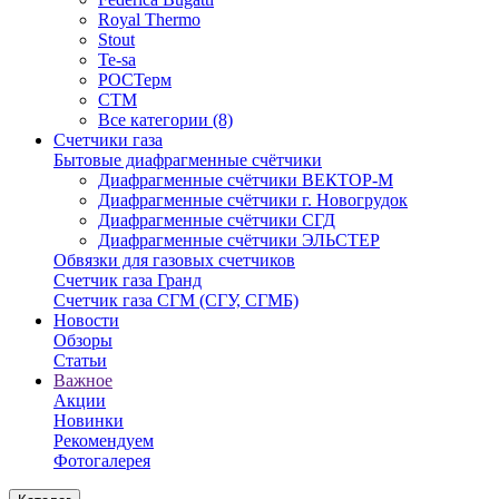
Royal Thermo
Stout
Te-sa
РОСТерм
СТМ
Все категории (8)
Счетчики газа
Бытовые диафрагменные счётчики
Диафрагменные счётчики ВЕКТОР-М
Диафрагменные счётчики г. Новогрудок
Диафрагменные счётчики СГД
Диафрагменные счётчики ЭЛЬСТЕР
Обвязки для газовых счетчиков
Счетчик газа Гранд
Счетчик газа СГМ (СГУ, СГМБ)
Новости
Обзоры
Статьи
Важное
Акции
Новинки
Рекомендуем
Фотогалерея