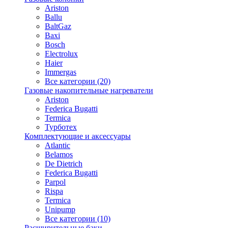
Ariston
Ballu
BaltGaz
Baxi
Bosсh
Electrolux
Haier
Immergas
Все категории (20)
Газовые накопительные нагреватели
Ariston
Federica Bugatti
Termica
Турботех
Комплектующие и аксессуары
Atlantic
Belamos
De Dietrich
Federica Bugatti
Parpol
Rispa
Termica
Unipump
Все категории (10)
Расширительные баки