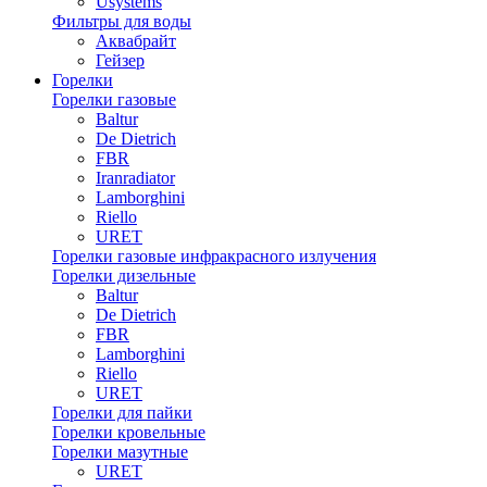
Usystems
Фильтры для воды
Аквабрайт
Гейзер
Горелки
Горелки газовые
Baltur
De Dietrich
FBR
Iranradiator
Lamborghini
Riello
URET
Горелки газовые инфракрасного излучения
Горелки дизельные
Baltur
De Dietrich
FBR
Lamborghini
Riello
URET
Горелки для пайки
Горелки кровельные
Горелки мазутные
URET