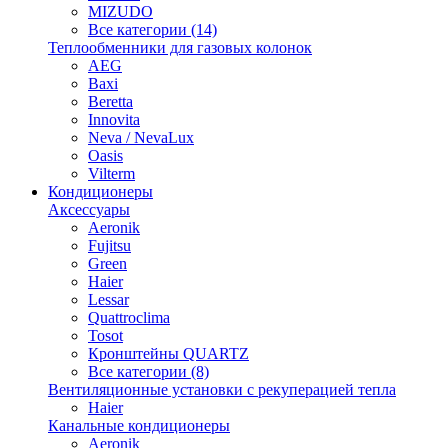
MIZUDO
Все категории (14)
Теплообменники для газовых колонок
AEG
Baxi
Beretta
Innovita
Neva / NevaLux
Oasis
Vilterm
Кондиционеры
Аксессуары
Aeronik
Fujitsu
Green
Haier
Lessar
Quattroclima
Tosot
Кронштейны QUARTZ
Все категории (8)
Вентиляционные установки с рекуперацией тепла
Haier
Канальные кондиционеры
Aeronik