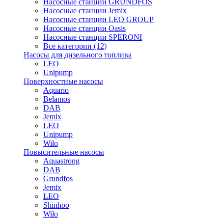
Насосные станции GRUNDFOS
Насосные станции Jemix
Насосные станции LEO GROUP
Насосные станции Oasis
Насосные станции SPERONI
Все категории (12)
Насосы для дизельного топлива
LEO
Unipump
Поверхностные насосы
Aquario
Belamos
DAB
Jemix
LEO
Unipump
Wilo
Повысительные насосы
Aquastrong
DAB
Grundfos
Jemix
LEO
Shinhoo
Wilo