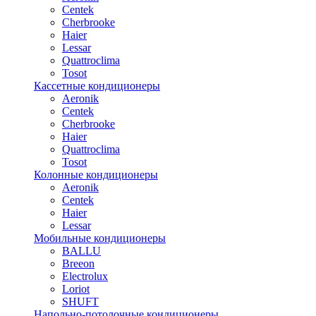
Centek
Cherbrooke
Haier
Lessar
Quattroclima
Tosot
Кассетные кондиционеры
Aeronik
Centek
Cherbrooke
Haier
Quattroclima
Tosot
Колонные кондиционеры
Aeronik
Centek
Haier
Lessar
Мобильные кондиционеры
BALLU
Breeon
Electrolux
Loriot
SHUFT
Напольно-потолочные кондиционеры