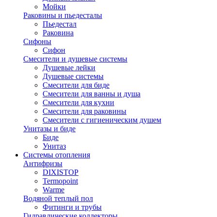
Мойки
Раковины и пьедесталы
Пьедестал
Раковина
Сифоны
Сифон
Смесители и душевые системы
Душевые лейки
Душевые системы
Смесители для биде
Смесители для ванны и душа
Смесители для кухни
Смесители для раковины
Смесители с гигиеническим душем
Унитазы и биде
Биде
Унитаз
Системы отопления
Антифризы
DIXISTOP
Termopoint
Warme
Водяной теплый пол
Фитинги и трубы
Гидравлические коллекторы