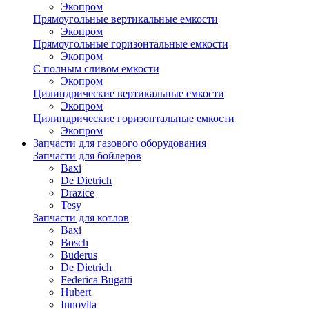
Экопром
Прямоугольные вертикальные емкости
Экопром
Прямоугольные горизонтальные емкости
Экопром
С полным сливом емкости
Экопром
Цилиндрические вертикальные емкости
Экопром
Цилиндрические горизонтальные емкости
Экопром
Запчасти для газового оборудования
Запчасти для бойлеров
Baxi
De Dietrich
Drazice
Tesy
Запчасти для котлов
Baxi
Bosch
Buderus
De Dietrich
Federica Bugatti
Hubert
Innovita