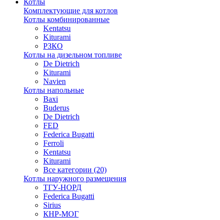
Котлы
Комплектующие для котлов
Котлы комбинированные
Kentatsu
Kiturami
РЗКО
Котлы на дизельном топливе
De Dietrich
Kiturami
Navien
Котлы напольные
Baxi
Buderus
De Dietrich
FED
Federica Bugatti
Ferroli
Kentatsu
Kiturami
Все категории (20)
Котлы наружного размещения
ТГУ-НОРД
Federica Bugatti
Sirius
КНР-МОГ