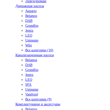
Ливгидромаш
Дренажные насосы
Aquario
Belamos
DAB
Grundfos
Jemix
LEO
Unipump
Wilo
Все категории (10)
Канализационные насосы
Belamos
DAB
Grundfos
Jemix
LEO
SFA
Unipump
Vandjord
Все категории (9)
Комплектующие и аксессуары
Belamos