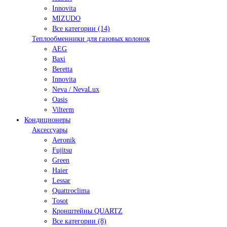
Innovita
MIZUDO
Все категории (14)
Теплообменники для газовых колонок
AEG
Baxi
Beretta
Innovita
Neva / NevaLux
Oasis
Vilterm
Кондиционеры
Аксессуары
Aeronik
Fujitsu
Green
Haier
Lessar
Quattroclima
Tosot
Кронштейны QUARTZ
Все категории (8)