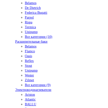
Belamos
De Dietrich
Federica Bugatti
Parpol
Rispa
Termica
Unipump
Все категории (10)
Расширительные баки
Belamos
Flamco
Oasis
Reflex
Stout
Unipump
Wester
Zilmet
Все категории (9)
Электроводонагреватели
Ariston
Atlantic
BALLU