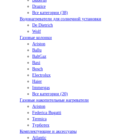
Buderus
Drazice
Все категории (38)
Водонагреватели для солнечной установки
De Dietrich
Wolf
Газовые колонки
Ariston
Ballu
BaltGaz
Baxi
Bosсh
Electrolux
Haier
Immergas
Все категории (20)
Газовые накопительные нагреватели
Ariston
Federica Bugatti
Termica
Турботех
Комплектующие и аксессуары
Atlantic