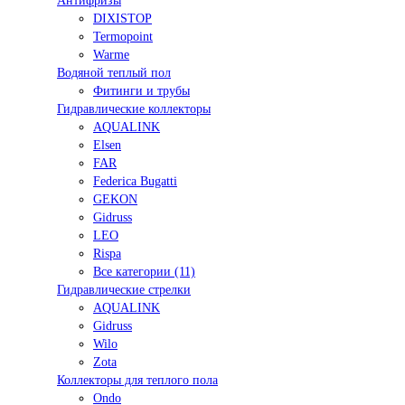
Антифризы
DIXISTOP
Termopoint
Warme
Водяной теплый пол
Фитинги и трубы
Гидравлические коллекторы
AQUALINK
Elsen
FAR
Federica Bugatti
GEKON
Gidruss
LEO
Rispa
Все категории (11)
Гидравлические стрелки
AQUALINK
Gidruss
Wilo
Zota
Коллекторы для теплого пола
Ondo