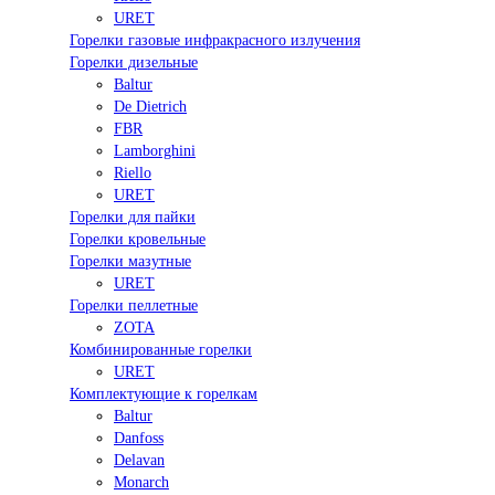
URET
Горелки газовые инфракрасного излучения
Горелки дизельные
Baltur
De Dietrich
FBR
Lamborghini
Riello
URET
Горелки для пайки
Горелки кровельные
Горелки мазутные
URET
Горелки пеллетные
ZOTA
Комбинированные горелки
URET
Комплектующие к горелкам
Baltur
Danfoss
Delavan
Monarch