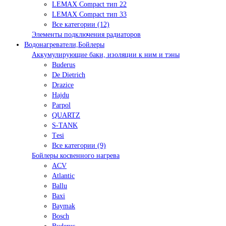
LEMAX Compact тип 22
LEMAX Compact тип 33
Все категории (12)
Элементы подключения радиаторов
Водонагреватели,Бойлеры
Аккумулирующие баки, изоляции к ним и тэны
Buderus
De Dietrich
Drazice
Hajdu
Parpol
QUARTZ
S-TANK
Tеsi
Все категории (9)
Бойлеры косвенного нагрева
ACV
Atlantic
Ballu
Baxi
Baymak
Bosch