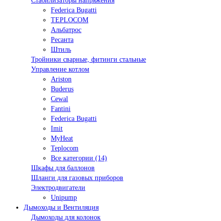
Стабилизаторы напряжения
Federica Bugatti
TEPLOCOM
Альбатрос
Ресанта
Штиль
Тройники сварные, фитинги стальные
Управление котлом
Ariston
Buderus
Cewal
Fantini
Federica Bugatti
Imit
MyHeat
Teplocom
Все категории (14)
Шкафы для баллонов
Шланги для газовых приборов
Электродвигатели
Unipump
Дымоходы и Вентиляция
Дымоходы для колонок