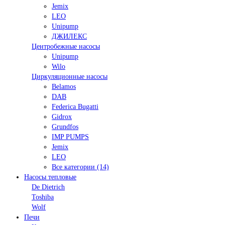
Jemix
LEO
Unipump
ДЖИЛЕКС
Центробежные насосы
Unipump
Wilo
Циркуляционные насосы
Belamos
DAB
Federica Bugatti
Gidrox
Grundfos
IMP PUMPS
Jemix
LEO
Все категории (14)
Насосы тепловые
De Dietrich
Toshiba
Wolf
Печи