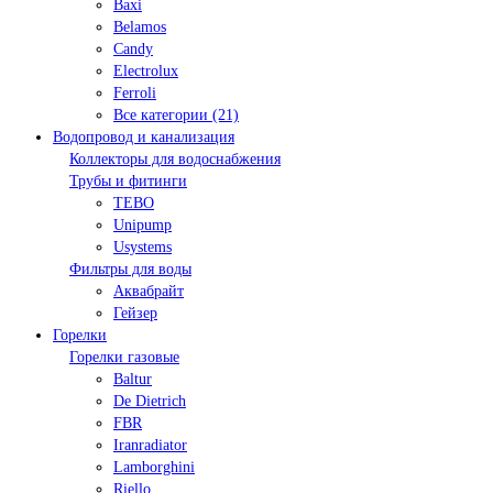
Baxi
Belamos
Candy
Electrolux
Ferroli
Все категории (21)
Водопровод и канализация
Коллекторы для водоснабжения
Трубы и фитинги
TEBO
Unipump
Usystems
Фильтры для воды
Аквабрайт
Гейзер
Горелки
Горелки газовые
Baltur
De Dietrich
FBR
Iranradiator
Lamborghini
Riello