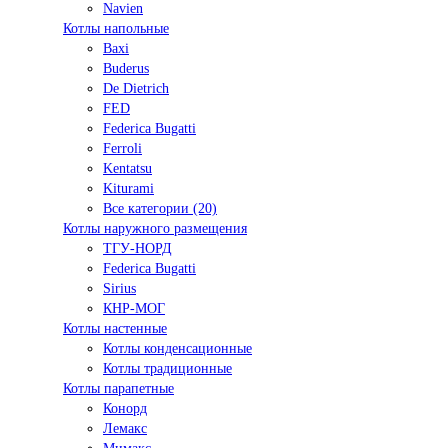
Navien
Котлы напольные
Baxi
Buderus
De Dietrich
FED
Federica Bugatti
Ferroli
Kentatsu
Kiturami
Все категории (20)
Котлы наружного размещения
ТГУ-НОРД
Federica Bugatti
Sirius
КНР-МОГ
Котлы настенные
Котлы конденсационные
Котлы традиционные
Котлы парапетные
Конорд
Лемакс