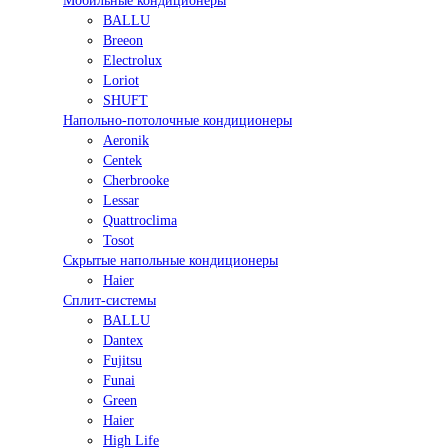
Мобильные кондиционеры
BALLU
Breeon
Electrolux
Loriot
SHUFT
Напольно-потолочные кондиционеры
Aeronik
Centek
Cherbrooke
Lessar
Quattroclima
Tosot
Скрытые напольные кондиционеры
Haier
Сплит-системы
BALLU
Dantex
Fujitsu
Funai
Green
Haier
High Life