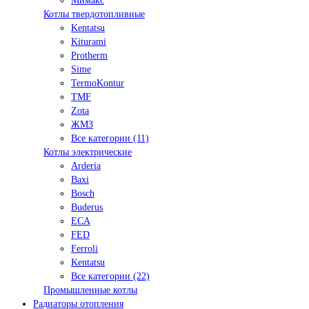
Мимакс
Котлы твердотопливные
Kentatsu
Kiturami
Protherm
Sime
TermoKontur
TMF
Zota
ЖМЗ
Все категории (11)
Котлы электрические
Arderia
Baxi
Bosch
Buderus
ECA
FED
Ferroli
Kentatsu
Все категории (22)
Промышленные котлы
Радиаторы отопления