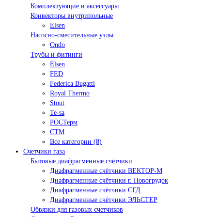
Комплектующие и аксессуары
Конвекторы внутрипольные
Elsen
Насосно-смесительные узлы
Ondo
Трубы и фитинги
Elsen
FED
Federica Bugatti
Royal Thermo
Stout
Te-sa
РОСТерм
СТМ
Все категории (8)
Счетчики газа
Бытовые диафрагменные счётчики
Диафрагменные счётчики ВЕКТОР-М
Диафрагменные счётчики г. Новогрудок
Диафрагменные счётчики СГД
Диафрагменные счётчики ЭЛЬСТЕР
Обвязки для газовых счетчиков