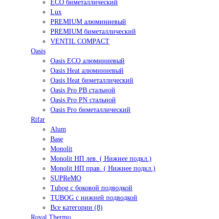
ECO биметаллический
Lux
PREMIUM алюминиевый
PREMIUM биметаллический
VENTIL COMPACT
Oasis
Oasis ECO алюминиевый
Oasis Heat алюминиевый
Oasis Heat биметаллический
Oasis Pro PB стальной
Oasis Pro PN стальной
Oasis Pro биметаллический
Rifar
Alum
Base
Monolit
Monolit НП лев. ( Нижнее подкл.)
Monolit НП прав. ( Нижнее подкл.)
SUPReMO
Tubog с боковой подводкой
TUBOG с нижней подводкой
Все категории (8)
Royal Thermo