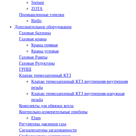
Steinen
ZOTA
Промышленные горелки
Riello
Дополнительное оборудование
Газовые баллоны
Газовые краны
Краны прямые
Краны угловые
Газовые Рампы
Газовые Редукторы
ГРПШ
Клапан термозапорный КТЗ
Клапан термозапорный КТЗ внутренняя-внутренняя
резьба
Клапан термозапорный КТЗ внутренняя-наружная
резьба
Комплекты для обвязки котла
Контрольно-измерительные приборы
Elsen
Регуляторы давления газа
Сигнализаторы загазованности