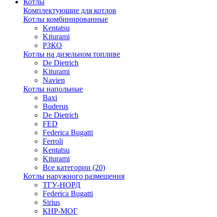
Котлы
Комплектующие для котлов
Котлы комбинированные
Kentatsu
Kiturami
РЗКО
Котлы на дизельном топливе
De Dietrich
Kiturami
Navien
Котлы напольные
Baxi
Buderus
De Dietrich
FED
Federica Bugatti
Ferroli
Kentatsu
Kiturami
Все категории (20)
Котлы наружного размещения
ТГУ-НОРД
Federica Bugatti
Sirius
КНР-МОГ