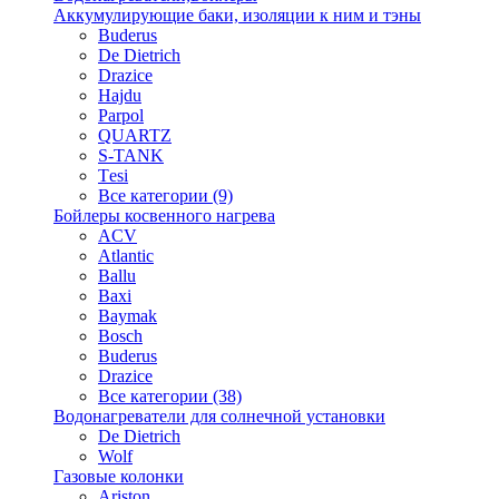
Аккумулирующие баки, изоляции к ним и тэны
Buderus
De Dietrich
Drazice
Hajdu
Parpol
QUARTZ
S-TANK
Tеsi
Все категории (9)
Бойлеры косвенного нагрева
ACV
Atlantic
Ballu
Baxi
Baymak
Bosch
Buderus
Drazice
Все категории (38)
Водонагреватели для солнечной установки
De Dietrich
Wolf
Газовые колонки
Ariston