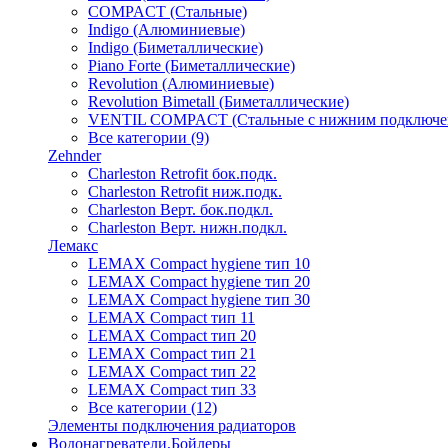
COMPACT (Стальные)
Indigo (Алюминиевые)
Indigo (Биметаллические)
Piano Forte (Биметаллические)
Revolution (Алюминиевые)
Revolution Bimetall (Биметаллические)
VENTIL COMPACT (Стальные с нижним подключе
Все категории (9)
Zehnder
Charleston Retrofit бок.подк.
Charleston Retrofit ниж.подк.
Charleston Верт. бок.подкл.
Charleston Верт. нижн.подкл.
Лемакс
LEMAX Compact hygiene тип 10
LEMAX Compact hygiene тип 20
LEMAX Compact hygiene тип 30
LEMAX Compact тип 11
LEMAX Compact тип 20
LEMAX Compact тип 21
LEMAX Compact тип 22
LEMAX Compact тип 33
Все категории (12)
Элементы подключения радиаторов
Водонагреватели,Бойлеры