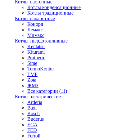
Котлы настенные
Котлы конденсационные
Котлы традиционные
Котлы парапетные
Конорд
Лемакс
Мимакс
Котлы твердотопливные
Kentatsu
Kiturami
Protherm
Sime
TermoKontur
TMF
Zota
ЖМЗ
Все категории (11)
Котлы электрические
Arderia
Baxi
Bosch
Buderus
ECA
FED
Ferroli