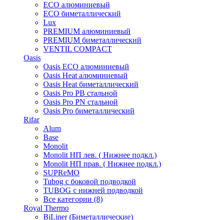
ECO алюминиевый
ECO биметаллический
Lux
PREMIUM алюминиевый
PREMIUM биметаллический
VENTIL COMPACT
Oasis
Oasis ECO алюминиевый
Oasis Heat алюминиевый
Oasis Heat биметаллический
Oasis Pro PB стальной
Oasis Pro PN стальной
Oasis Pro биметаллический
Rifar
Alum
Base
Monolit
Monolit НП лев. ( Нижнее подкл.)
Monolit НП прав. ( Нижнее подкл.)
SUPReMO
Tubog с боковой подводкой
TUBOG с нижней подводкой
Все категории (8)
Royal Thermo
BiLiner (Биметаллические)