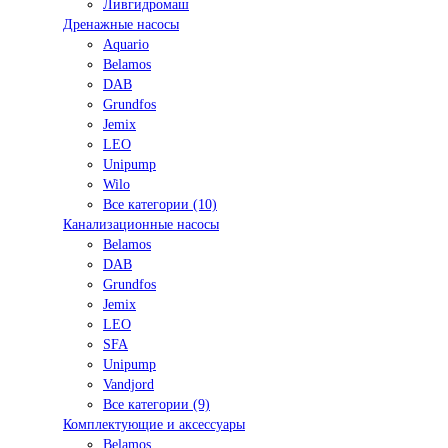
Ливгидромаш
Дренажные насосы
Aquario
Belamos
DAB
Grundfos
Jemix
LEO
Unipump
Wilo
Все категории (10)
Канализационные насосы
Belamos
DAB
Grundfos
Jemix
LEO
SFA
Unipump
Vandjord
Все категории (9)
Комплектующие и аксессуары
Belamos