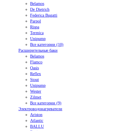
Belamos
De Dietrich
Federica Bugatti
Parpol
Rispa
Termica
Unipump
Все категории (10)
Расширительные баки
Belamos
Flamco
Oasis
Reflex
Stout
Unipump
Wester
Zilmet
Все категории (9)
Электроводонагреватели
Ariston
Atlantic
BALLU