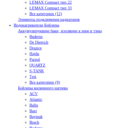
LEMAX Compact тип 22
LEMAX Compact тип 33
Все категории (12)
Элементы подключения радиаторов
Водонагреватели,Бойлеры
Аккумулирующие баки, изоляции к ним и тэны
Buderus
De Dietrich
Drazice
Hajdu
Parpol
QUARTZ
S-TANK
Tеsi
Все категории (9)
Бойлеры косвенного нагрева
ACV
Atlantic
Ballu
Baxi
Baymak
Bosch