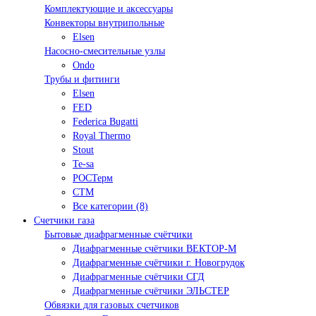
Комплектующие и аксессуары
Конвекторы внутрипольные
Elsen
Насосно-смесительные узлы
Ondo
Трубы и фитинги
Elsen
FED
Federica Bugatti
Royal Thermo
Stout
Te-sa
РОСТерм
СТМ
Все категории (8)
Счетчики газа
Бытовые диафрагменные счётчики
Диафрагменные счётчики ВЕКТОР-М
Диафрагменные счётчики г. Новогрудок
Диафрагменные счётчики СГД
Диафрагменные счётчики ЭЛЬСТЕР
Обвязки для газовых счетчиков