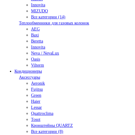
Innovita
MIZUDO
Все категории (14)
Теплообменники для газовых колонок
AEG
Baxi
Beretta
Innovita
Neva / NevaLux
Oasis
Vilterm
Кондиционеры
Аксессуары
Aeronik
Fujitsu
Green
Haier
Lessar
Quattroclima
Tosot
Кронштейны QUARTZ
Все категории (8)