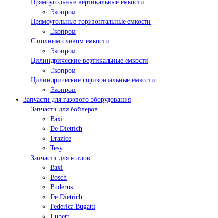
Прямоугольные вертикальные емкости
Экопром
Прямоугольные горизонтальные емкости
Экопром
С полным сливом емкости
Экопром
Цилиндрические вертикальные емкости
Экопром
Цилиндрические горизонтальные емкости
Экопром
Запчасти для газового оборудования
Запчасти для бойлеров
Baxi
De Dietrich
Drazice
Tesy
Запчасти для котлов
Baxi
Bosch
Buderus
De Dietrich
Federica Bugatti
Hubert