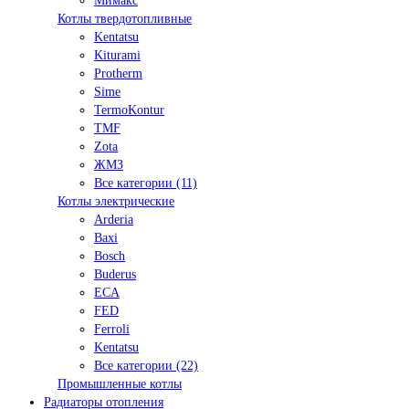
Мимакс
Котлы твердотопливные
Kentatsu
Kiturami
Protherm
Sime
TermoKontur
TMF
Zota
ЖМЗ
Все категории (11)
Котлы электрические
Arderia
Baxi
Bosch
Buderus
ECA
FED
Ferroli
Kentatsu
Все категории (22)
Промышленные котлы
Радиаторы отопления