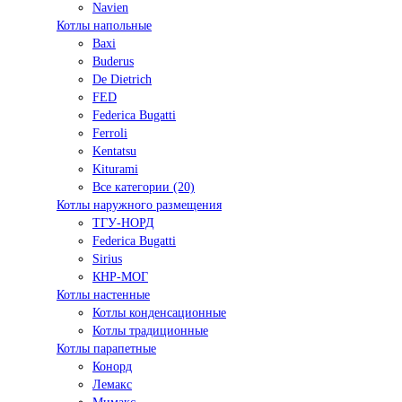
Navien
Котлы напольные
Baxi
Buderus
De Dietrich
FED
Federica Bugatti
Ferroli
Kentatsu
Kiturami
Все категории (20)
Котлы наружного размещения
ТГУ-НОРД
Federica Bugatti
Sirius
КНР-МОГ
Котлы настенные
Котлы конденсационные
Котлы традиционные
Котлы парапетные
Конорд
Лемакс