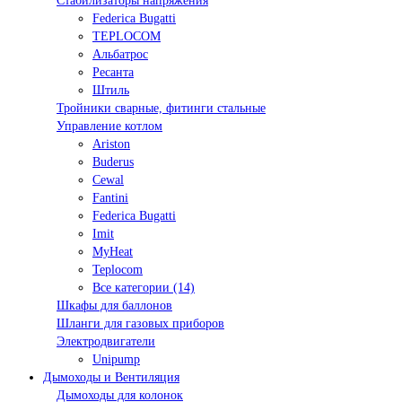
Стабилизаторы напряжения
Federica Bugatti
TEPLOCOM
Альбатрос
Ресанта
Штиль
Тройники сварные, фитинги стальные
Управление котлом
Ariston
Buderus
Cewal
Fantini
Federica Bugatti
Imit
MyHeat
Teplocom
Все категории (14)
Шкафы для баллонов
Шланги для газовых приборов
Электродвигатели
Unipump
Дымоходы и Вентиляция
Дымоходы для колонок