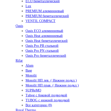
ECO биметаллический
Lux
PREMIUM алюминиевый
PREMIUM биметаллический
VENTIL COMPACT
Oasis
Oasis ECO алюминиевый
Oasis Heat алюминиевый
Oasis Heat биметаллический
Oasis Pro PB стальной
Oasis Pro PN стальной
Oasis Pro биметаллический
Rifar
Alum
Base
Monolit
Monolit НП лев. ( Нижнее подкл.)
Monolit НП прав. ( Нижнее подкл.)
SUPReMO
Tubog с боковой подводкой
TUBOG с нижней подводкой
Все категории (8)
Royal Thermo