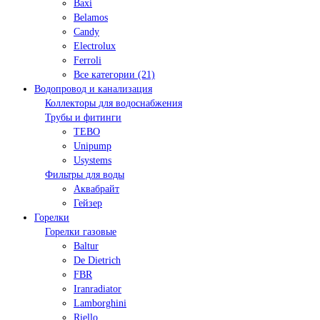
Baxi
Belamos
Candy
Electrolux
Ferroli
Все категории (21)
Водопровод и канализация
Коллекторы для водоснабжения
Трубы и фитинги
TEBO
Unipump
Usystems
Фильтры для воды
Аквабрайт
Гейзер
Горелки
Горелки газовые
Baltur
De Dietrich
FBR
Iranradiator
Lamborghini
Riello