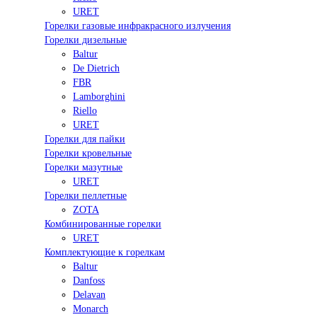
URET
Горелки газовые инфракрасного излучения
Горелки дизельные
Baltur
De Dietrich
FBR
Lamborghini
Riello
URET
Горелки для пайки
Горелки кровельные
Горелки мазутные
URET
Горелки пеллетные
ZOTA
Комбинированные горелки
URET
Комплектующие к горелкам
Baltur
Danfoss
Delavan
Monarch