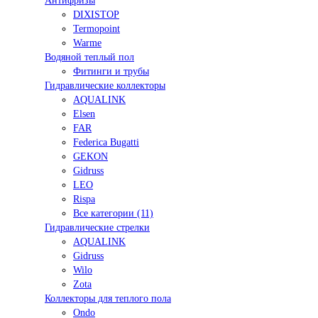
Антифризы
DIXISTOP
Termopoint
Warme
Водяной теплый пол
Фитинги и трубы
Гидравлические коллекторы
AQUALINK
Elsen
FAR
Federica Bugatti
GEKON
Gidruss
LEO
Rispa
Все категории (11)
Гидравлические стрелки
AQUALINK
Gidruss
Wilo
Zota
Коллекторы для теплого пола
Ondo