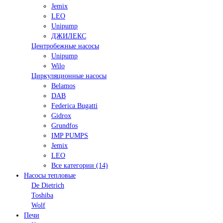
Jemix
LEO
Unipump
ДЖИЛЕКС
Центробежные насосы
Unipump
Wilo
Циркуляционные насосы
Belamos
DAB
Federica Bugatti
Gidrox
Grundfos
IMP PUMPS
Jemix
LEO
Все категории (14)
Насосы тепловые
De Dietrich
Toshiba
Wolf
Печи