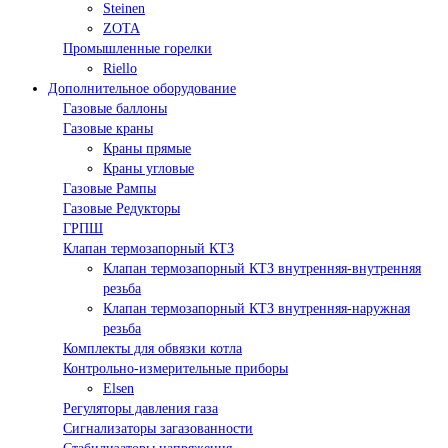
Steinen
ZOTA
Промышленные горелки
Riello
Дополнительное оборудование
Газовые баллоны
Газовые краны
Краны прямые
Краны угловые
Газовые Рампы
Газовые Редукторы
ГРПШ
Клапан термозапорный КТЗ
Клапан термозапорный КТЗ внутренняя-внутренняя
резьба
Клапан термозапорный КТЗ внутренняя-наружная
резьба
Комплекты для обвязки котла
Контрольно-измерительные приборы
Elsen
Регуляторы давления газа
Сигнализаторы загазованности