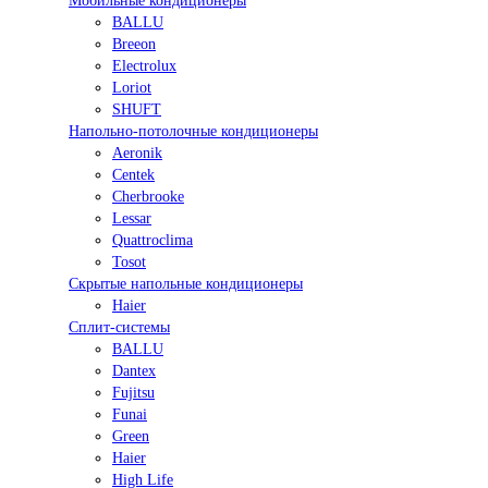
Мобильные кондиционеры
BALLU
Breeon
Electrolux
Loriot
SHUFT
Напольно-потолочные кондиционеры
Aeronik
Centek
Cherbrooke
Lessar
Quattroclima
Tosot
Скрытые напольные кондиционеры
Haier
Сплит-системы
BALLU
Dantex
Fujitsu
Funai
Green
Haier
High Life