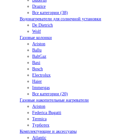
Buderus
Drazice
Все категории (38)
Водонагреватели для солнечной установки
De Dietrich
Wolf
Газовые колонки
Ariston
Ballu
BaltGaz
Baxi
Bosсh
Electrolux
Haier
Immergas
Все категории (20)
Газовые накопительные нагреватели
Ariston
Federica Bugatti
Termica
Турботех
Комплектующие и аксессуары
Atlantic