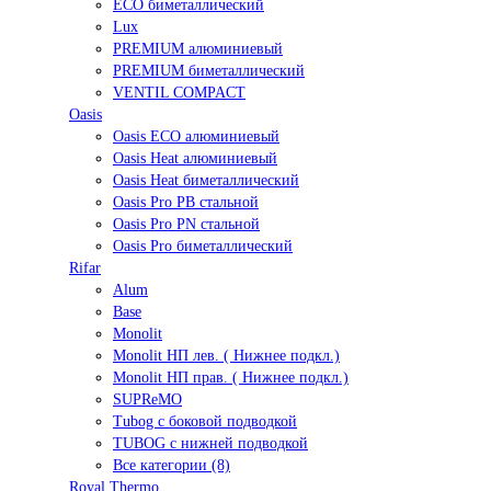
ECO биметаллический
Lux
PREMIUM алюминиевый
PREMIUM биметаллический
VENTIL COMPACT
Oasis
Oasis ECO алюминиевый
Oasis Heat алюминиевый
Oasis Heat биметаллический
Oasis Pro PB стальной
Oasis Pro PN стальной
Oasis Pro биметаллический
Rifar
Alum
Base
Monolit
Monolit НП лев. ( Нижнее подкл.)
Monolit НП прав. ( Нижнее подкл.)
SUPReMO
Tubog с боковой подводкой
TUBOG с нижней подводкой
Все категории (8)
Royal Thermo