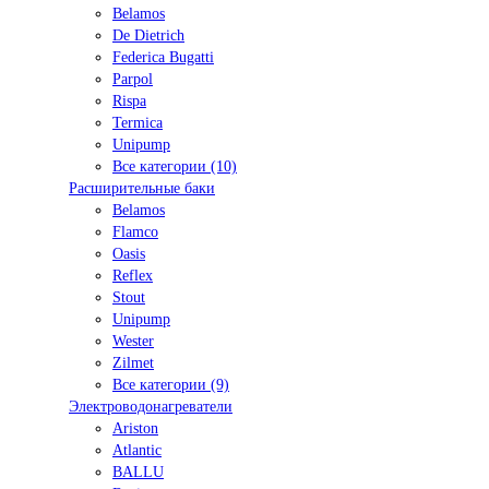
Belamos
De Dietrich
Federica Bugatti
Parpol
Rispa
Termica
Unipump
Все категории (10)
Расширительные баки
Belamos
Flamco
Oasis
Reflex
Stout
Unipump
Wester
Zilmet
Все категории (9)
Электроводонагреватели
Ariston
Atlantic
BALLU