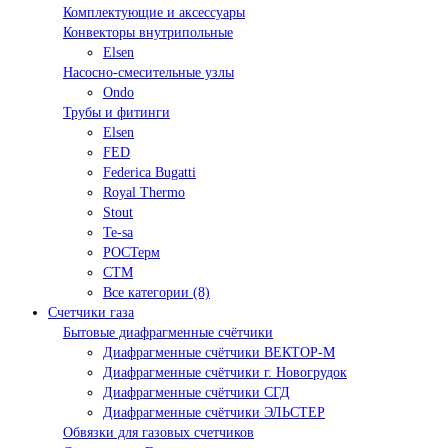
Комплектующие и аксессуары
Конвекторы внутрипольные
Elsen
Насосно-смесительные узлы
Ondo
Трубы и фитинги
Elsen
FED
Federica Bugatti
Royal Thermo
Stout
Te-sa
РОСТерм
СТМ
Все категории (8)
Счетчики газа
Бытовые диафрагменные счётчики
Диафрагменные счётчики ВЕКТОР-М
Диафрагменные счётчики г. Новогрудок
Диафрагменные счётчики СГД
Диафрагменные счётчики ЭЛЬСТЕР
Обвязки для газовых счетчиков