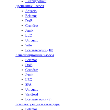
Ливгидромаш
Дренажные насосы
Aquario
Belamos
DAB
Grundfos
Jemix
LEO
Unipump
Wilo
Все категории (10)
Канализационные насосы
Belamos
DAB
Grundfos
Jemix
LEO
SFA
Unipump
Vandjord
Все категории (9)
Комплектующие и аксессуары
Belamos