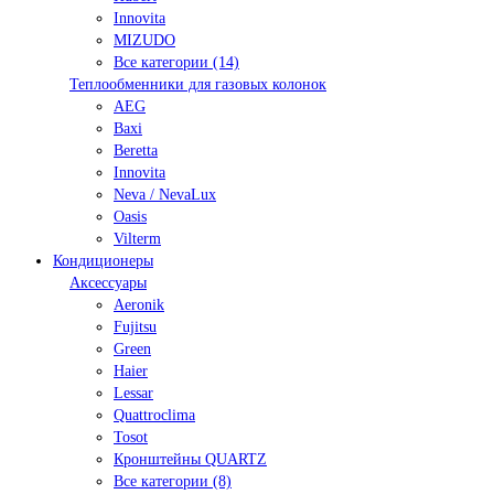
Innovita
MIZUDO
Все категории (14)
Теплообменники для газовых колонок
AEG
Baxi
Beretta
Innovita
Neva / NevaLux
Oasis
Vilterm
Кондиционеры
Аксессуары
Aeronik
Fujitsu
Green
Haier
Lessar
Quattroclima
Tosot
Кронштейны QUARTZ
Все категории (8)