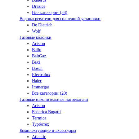
Buderus
Drazice
Все категории (38)
Водонагреватели для солнечной установки
De Dietrich
Wolf
Газовые колонки
Ariston
Ballu
BaltGaz
Baxi
Bosсh
Electrolux
Haier
Immergas
Все категории (20)
Газовые накопительные нагреватели
Ariston
Federica Bugatti
Termica
Турботех
Комплектующие и аксессуары
Atlantic