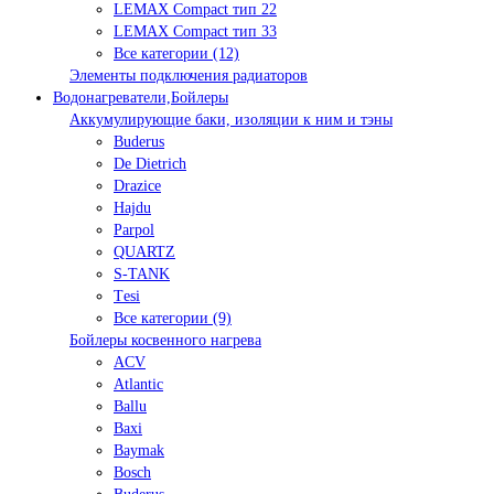
LEMAX Compact тип 22
LEMAX Compact тип 33
Все категории (12)
Элементы подключения радиаторов
Водонагреватели,Бойлеры
Аккумулирующие баки, изоляции к ним и тэны
Buderus
De Dietrich
Drazice
Hajdu
Parpol
QUARTZ
S-TANK
Tеsi
Все категории (9)
Бойлеры косвенного нагрева
ACV
Atlantic
Ballu
Baxi
Baymak
Bosch