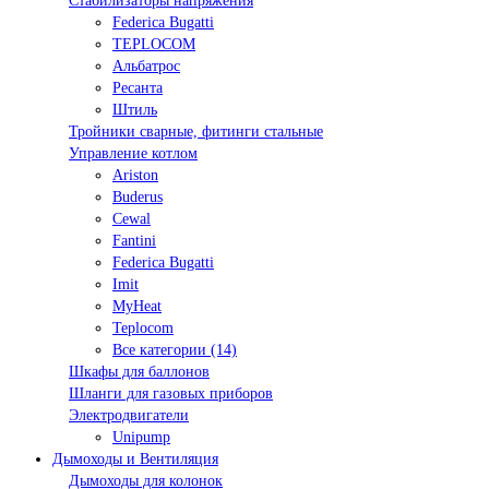
Стабилизаторы напряжения
Federica Bugatti
TEPLOCOM
Альбатрос
Ресанта
Штиль
Тройники сварные, фитинги стальные
Управление котлом
Ariston
Buderus
Cewal
Fantini
Federica Bugatti
Imit
MyHeat
Teplocom
Все категории (14)
Шкафы для баллонов
Шланги для газовых приборов
Электродвигатели
Unipump
Дымоходы и Вентиляция
Дымоходы для колонок