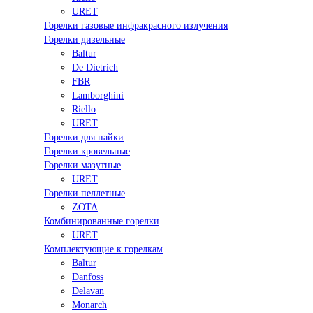
URET
Горелки газовые инфракрасного излучения
Горелки дизельные
Baltur
De Dietrich
FBR
Lamborghini
Riello
URET
Горелки для пайки
Горелки кровельные
Горелки мазутные
URET
Горелки пеллетные
ZOTA
Комбинированные горелки
URET
Комплектующие к горелкам
Baltur
Danfoss
Delavan
Monarch