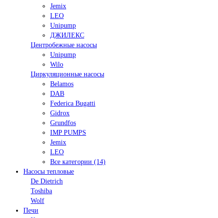
Jemix
LEO
Unipump
ДЖИЛЕКС
Центробежные насосы
Unipump
Wilo
Циркуляционные насосы
Belamos
DAB
Federica Bugatti
Gidrox
Grundfos
IMP PUMPS
Jemix
LEO
Все категории (14)
Насосы тепловые
De Dietrich
Toshiba
Wolf
Печи