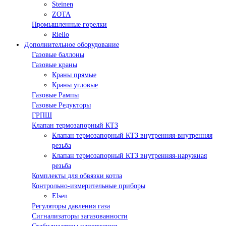
Steinen
ZOTA
Промышленные горелки
Riello
Дополнительное оборудование
Газовые баллоны
Газовые краны
Краны прямые
Краны угловые
Газовые Рампы
Газовые Редукторы
ГРПШ
Клапан термозапорный КТЗ
Клапан термозапорный КТЗ внутренняя-внутренняя
резьба
Клапан термозапорный КТЗ внутренняя-наружная
резьба
Комплекты для обвязки котла
Контрольно-измерительные приборы
Elsen
Регуляторы давления газа
Сигнализаторы загазованности