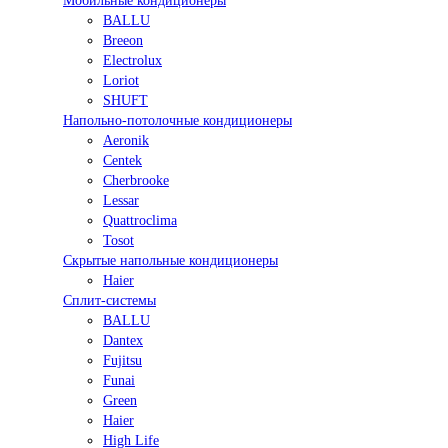
Мобильные кондиционеры
BALLU
Breeon
Electrolux
Loriot
SHUFT
Напольно-потолочные кондиционеры
Aeronik
Centek
Cherbrooke
Lessar
Quattroclima
Tosot
Скрытые напольные кондиционеры
Haier
Сплит-системы
BALLU
Dantex
Fujitsu
Funai
Green
Haier
High Life