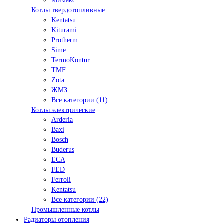
Мимакс
Котлы твердотопливные
Kentatsu
Kiturami
Protherm
Sime
TermoKontur
TMF
Zota
ЖМЗ
Все категории (11)
Котлы электрические
Arderia
Baxi
Bosch
Buderus
ECA
FED
Ferroli
Kentatsu
Все категории (22)
Промышленные котлы
Радиаторы отопления