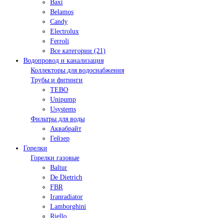
Baxi
Belamos
Candy
Electrolux
Ferroli
Все категории (21)
Водопровод и канализация
Коллекторы для водоснабжения
Трубы и фитинги
TEBO
Unipump
Usystems
Фильтры для воды
Аквабрайт
Гейзер
Горелки
Горелки газовые
Baltur
De Dietrich
FBR
Iranradiator
Lamborghini
Riello