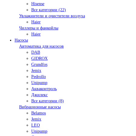
Hisense
Все категории (22)
Увлажнители и очистители воздуха
Haier
Чиллеры и фанкойлы
Haier
Насосы
Автоматика для насосов
DAB
GIDROX
Grundfos
Jemix
Pedrollo
Unipump
Акваконтроль
Джилекс
Все категории (8)
Вибрационные насосы
Belamos
Jemix
LEO
Unipump