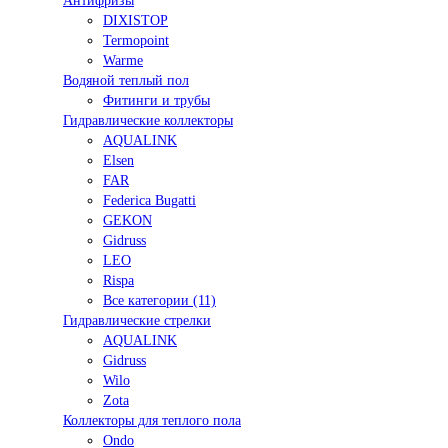
Антифризы
DIXISTOP
Termopoint
Warme
Водяной теплый пол
Фитинги и трубы
Гидравлические коллекторы
AQUALINK
Elsen
FAR
Federica Bugatti
GEKON
Gidruss
LEO
Rispa
Все категории (11)
Гидравлические стрелки
AQUALINK
Gidruss
Wilo
Zota
Коллекторы для теплого пола
Ondo