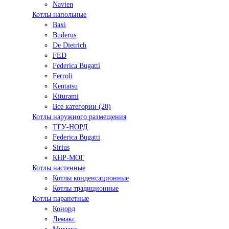
Navien
Котлы напольные
Baxi
Buderus
De Dietrich
FED
Federica Bugatti
Ferroli
Kentatsu
Kiturami
Все категории (20)
Котлы наружного размещения
ТГУ-НОРД
Federica Bugatti
Sirius
КНР-МОГ
Котлы настенные
Котлы конденсационные
Котлы традиционные
Котлы парапетные
Конорд
Лемакс