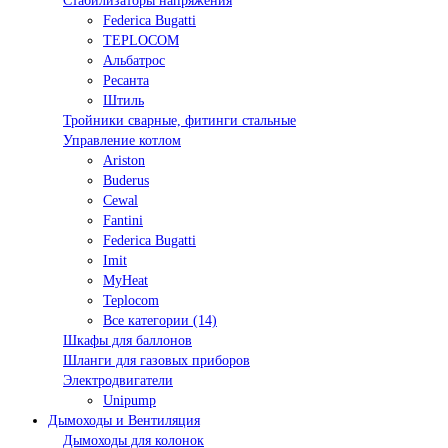
Стабилизаторы напряжения
Federica Bugatti
TEPLOCOM
Альбатрос
Ресанта
Штиль
Тройники сварные, фитинги стальные
Управление котлом
Ariston
Buderus
Cewal
Fantini
Federica Bugatti
Imit
MyHeat
Teplocom
Все категории (14)
Шкафы для баллонов
Шланги для газовых приборов
Электродвигатели
Unipump
Дымоходы и Вентиляция
Дымоходы для колонок