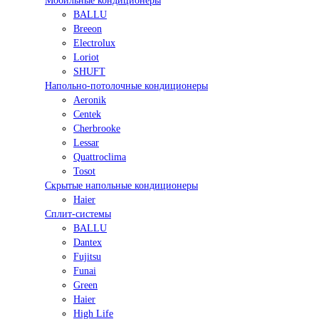
Мобильные кондиционеры
BALLU
Breeon
Electrolux
Loriot
SHUFT
Напольно-потолочные кондиционеры
Aeronik
Centek
Cherbrooke
Lessar
Quattroclima
Tosot
Скрытые напольные кондиционеры
Haier
Сплит-системы
BALLU
Dantex
Fujitsu
Funai
Green
Haier
High Life