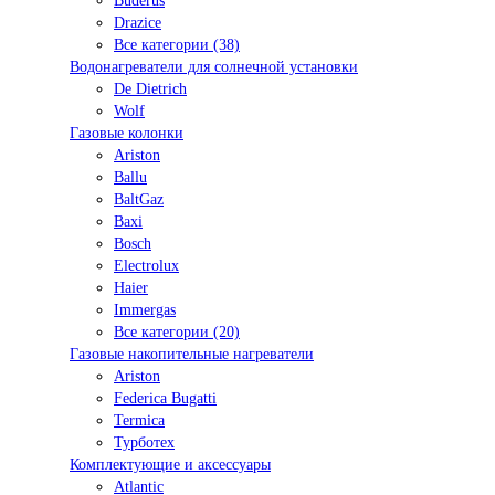
Buderus
Drazice
Все категории (38)
Водонагреватели для солнечной установки
De Dietrich
Wolf
Газовые колонки
Ariston
Ballu
BaltGaz
Baxi
Bosсh
Electrolux
Haier
Immergas
Все категории (20)
Газовые накопительные нагреватели
Ariston
Federica Bugatti
Termica
Турботех
Комплектующие и аксессуары
Atlantic