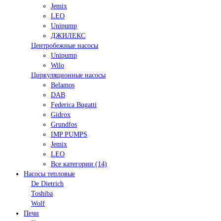
Jemix
LEO
Unipump
ДЖИЛЕКС
Центробежные насосы
Unipump
Wilo
Циркуляционные насосы
Belamos
DAB
Federica Bugatti
Gidrox
Grundfos
IMP PUMPS
Jemix
LEO
Все категории (14)
Насосы тепловые
De Dietrich
Toshiba
Wolf
Печи