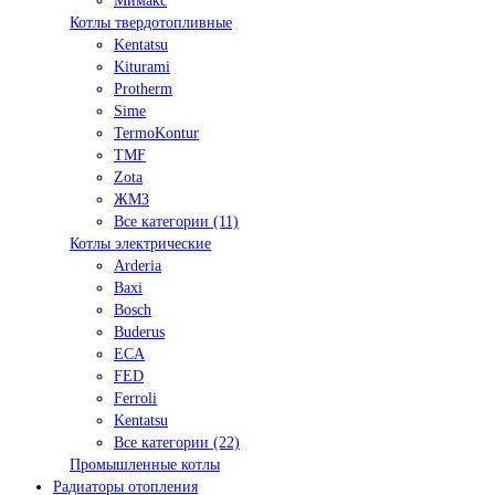
Мимакс
Котлы твердотопливные
Kentatsu
Kiturami
Protherm
Sime
TermoKontur
TMF
Zota
ЖМЗ
Все категории (11)
Котлы электрические
Arderia
Baxi
Bosch
Buderus
ECA
FED
Ferroli
Kentatsu
Все категории (22)
Промышленные котлы
Радиаторы отопления