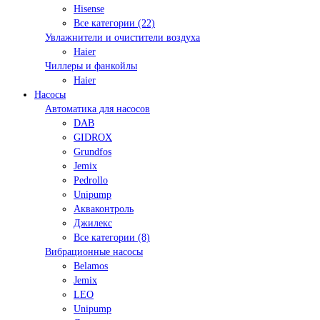
Hisense
Все категории (22)
Увлажнители и очистители воздуха
Haier
Чиллеры и фанкойлы
Haier
Насосы
Автоматика для насосов
DAB
GIDROX
Grundfos
Jemix
Pedrollo
Unipump
Акваконтроль
Джилекс
Все категории (8)
Вибрационные насосы
Belamos
Jemix
LEO
Unipump