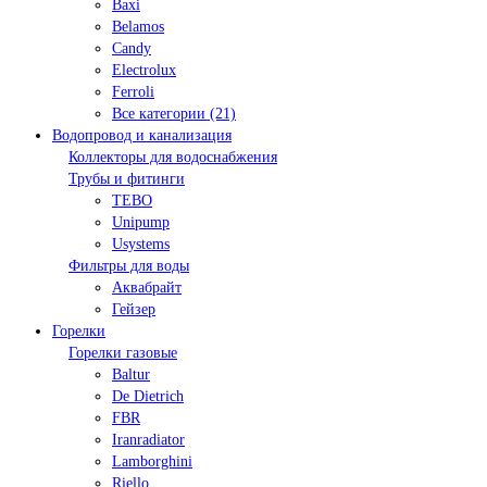
Baxi
Belamos
Candy
Electrolux
Ferroli
Все категории (21)
Водопровод и канализация
Коллекторы для водоснабжения
Трубы и фитинги
TEBO
Unipump
Usystems
Фильтры для воды
Аквабрайт
Гейзер
Горелки
Горелки газовые
Baltur
De Dietrich
FBR
Iranradiator
Lamborghini
Riello