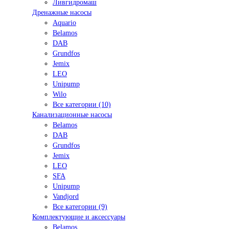
Ливгидромаш
Дренажные насосы
Aquario
Belamos
DAB
Grundfos
Jemix
LEO
Unipump
Wilo
Все категории (10)
Канализационные насосы
Belamos
DAB
Grundfos
Jemix
LEO
SFA
Unipump
Vandjord
Все категории (9)
Комплектующие и аксессуары
Belamos