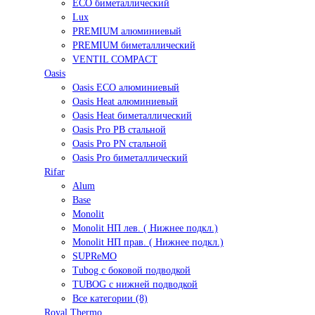
ECO биметаллический
Lux
PREMIUM алюминиевый
PREMIUM биметаллический
VENTIL COMPACT
Oasis
Oasis ECO алюминиевый
Oasis Heat алюминиевый
Oasis Heat биметаллический
Oasis Pro PB стальной
Oasis Pro PN стальной
Oasis Pro биметаллический
Rifar
Alum
Base
Monolit
Monolit НП лев. ( Нижнее подкл.)
Monolit НП прав. ( Нижнее подкл.)
SUPReMO
Tubog с боковой подводкой
TUBOG с нижней подводкой
Все категории (8)
Royal Thermo