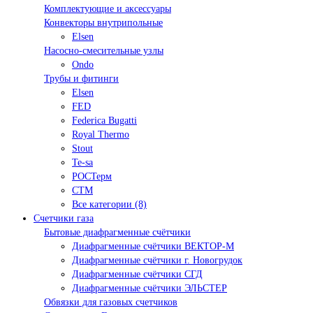
Комплектующие и аксессуары
Конвекторы внутрипольные
Elsen
Насосно-смесительные узлы
Ondo
Трубы и фитинги
Elsen
FED
Federica Bugatti
Royal Thermo
Stout
Te-sa
РОСТерм
СТМ
Все категории (8)
Счетчики газа
Бытовые диафрагменные счётчики
Диафрагменные счётчики ВЕКТОР-М
Диафрагменные счётчики г. Новогрудок
Диафрагменные счётчики СГД
Диафрагменные счётчики ЭЛЬСТЕР
Обвязки для газовых счетчиков