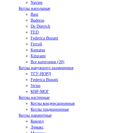
Navien
Котлы напольные
Baxi
Buderus
De Dietrich
FED
Federica Bugatti
Ferroli
Kentatsu
Kiturami
Все категории (20)
Котлы наружного размещения
ТГУ-НОРД
Federica Bugatti
Sirius
КНР-МОГ
Котлы настенные
Котлы конденсационные
Котлы традиционные
Котлы парапетные
Конорд
Лемакс