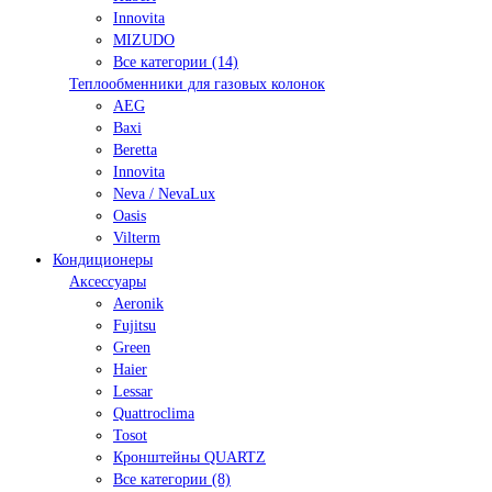
Innovita
MIZUDO
Все категории (14)
Теплообменники для газовых колонок
AEG
Baxi
Beretta
Innovita
Neva / NevaLux
Oasis
Vilterm
Кондиционеры
Аксессуары
Aeronik
Fujitsu
Green
Haier
Lessar
Quattroclima
Tosot
Кронштейны QUARTZ
Все категории (8)