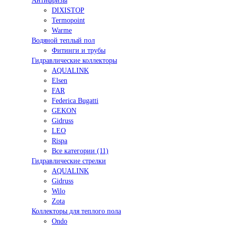
Антифризы
DIXISTOP
Termopoint
Warme
Водяной теплый пол
Фитинги и трубы
Гидравлические коллекторы
AQUALINK
Elsen
FAR
Federica Bugatti
GEKON
Gidruss
LEO
Rispa
Все категории (11)
Гидравлические стрелки
AQUALINK
Gidruss
Wilo
Zota
Коллекторы для теплого пола
Ondo