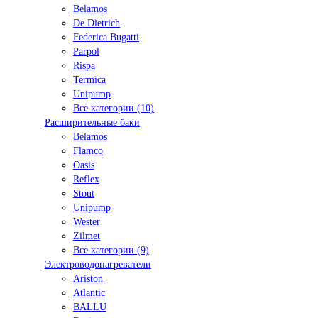
Belamos
De Dietrich
Federica Bugatti
Parpol
Rispa
Termica
Unipump
Все категории (10)
Расширительные баки
Belamos
Flamco
Oasis
Reflex
Stout
Unipump
Wester
Zilmet
Все категории (9)
Электроводонагреватели
Ariston
Atlantic
BALLU