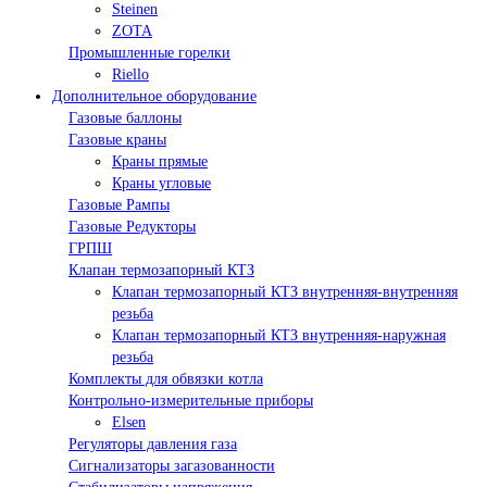
Steinen
ZOTA
Промышленные горелки
Riello
Дополнительное оборудование
Газовые баллоны
Газовые краны
Краны прямые
Краны угловые
Газовые Рампы
Газовые Редукторы
ГРПШ
Клапан термозапорный КТЗ
Клапан термозапорный КТЗ внутренняя-внутренняя
резьба
Клапан термозапорный КТЗ внутренняя-наружная
резьба
Комплекты для обвязки котла
Контрольно-измерительные приборы
Elsen
Регуляторы давления газа
Сигнализаторы загазованности