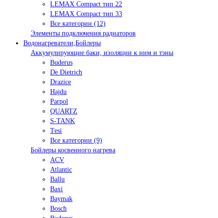
LEMAX Compact тип 22
LEMAX Compact тип 33
Все категории (12)
Элементы подключения радиаторов
Водонагреватели,Бойлеры
Аккумулирующие баки, изоляции к ним и тэны
Buderus
De Dietrich
Drazice
Hajdu
Parpol
QUARTZ
S-TANK
Tеsi
Все категории (9)
Бойлеры косвенного нагрева
ACV
Atlantic
Ballu
Baxi
Baymak
Bosch