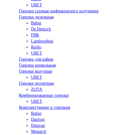
URET
Горелки газовые инфракрасного излучения
Горелки дизельные
Baltur
De Dietrich
FBR
Lamborghini
Riello
URET
Горелки для пайки
Горелки кровельные
Горелки мазутные
URET
Горелки пеллетные
ZOTA
Комбинированные горелки
URET
Комплектующие к горелкам
Baltur
Danfoss
Delavan
Monarch