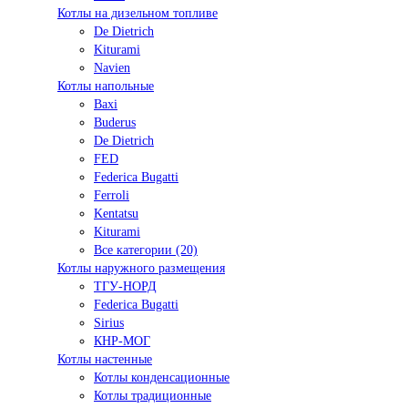
Котлы на дизельном топливе
De Dietrich
Kiturami
Navien
Котлы напольные
Baxi
Buderus
De Dietrich
FED
Federica Bugatti
Ferroli
Kentatsu
Kiturami
Все категории (20)
Котлы наружного размещения
ТГУ-НОРД
Federica Bugatti
Sirius
КНР-МОГ
Котлы настенные
Котлы конденсационные
Котлы традиционные