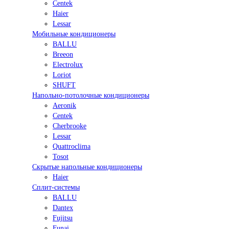
Centek
Haier
Lessar
Мобильные кондиционеры
BALLU
Breeon
Electrolux
Loriot
SHUFT
Напольно-потолочные кондиционеры
Aeronik
Centek
Cherbrooke
Lessar
Quattroclima
Tosot
Скрытые напольные кондиционеры
Haier
Сплит-системы
BALLU
Dantex
Fujitsu
Funai