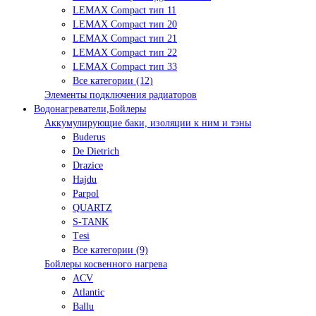
LEMAX Compact тип 11
LEMAX Compact тип 20
LEMAX Compact тип 21
LEMAX Compact тип 22
LEMAX Compact тип 33
Все категории (12)
Элементы подключения радиаторов
Водонагреватели,Бойлеры
Аккумулирующие баки, изоляции к ним и тэны
Buderus
De Dietrich
Drazice
Hajdu
Parpol
QUARTZ
S-TANK
Tеsi
Все категории (9)
Бойлеры косвенного нагрева
ACV
Atlantic
Ballu