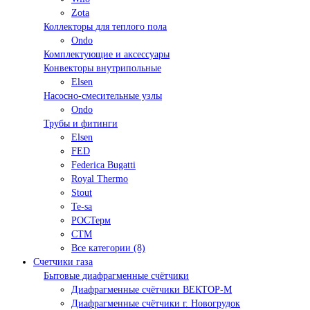
Zota
Коллекторы для теплого пола
Ondo
Комплектующие и аксессуары
Конвекторы внутрипольные
Elsen
Насосно-смесительные узлы
Ondo
Трубы и фитинги
Elsen
FED
Federica Bugatti
Royal Thermo
Stout
Te-sa
РОСТерм
СТМ
Все категории (8)
Счетчики газа
Бытовые диафрагменные счётчики
Диафрагменные счётчики ВЕКТОР-М
Диафрагменные счётчики г. Новогрудок