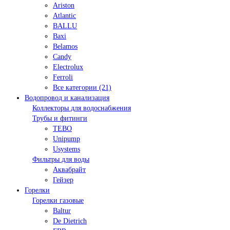
Ariston
Atlantic
BALLU
Baxi
Belamos
Candy
Electrolux
Ferroli
Все категории (21)
Водопровод и канализация
Коллекторы для водоснабжения
Трубы и фитинги
TEBO
Unipump
Usystems
Фильтры для воды
Аквабрайт
Гейзер
Горелки
Горелки газовые
Baltur
De Dietrich