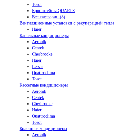
Tosot
Кронштейны QUARTZ
Все категории (8)
Вентиляционные установки с рекуперацией тепла
Haier
Канальные кондиционеры
Aeronik
Centek
Cherbrooke
Haier
Lessar
Quattroclima
Tosot
Кассетные кондиционеры
Aeronik
Centek
Cherbrooke
Haier
Quattroclima
Tosot
Колонные кондиционеры
Aeronik