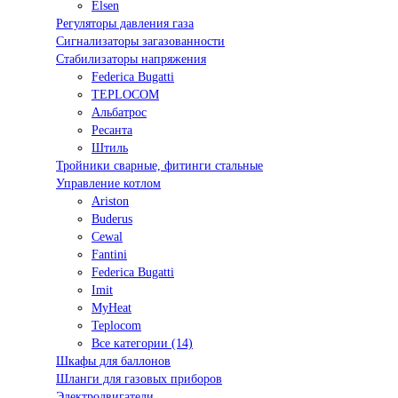
Elsen
Регуляторы давления газа
Сигнализаторы загазованности
Стабилизаторы напряжения
Federica Bugatti
TEPLOCOM
Альбатрос
Ресанта
Штиль
Тройники сварные, фитинги стальные
Управление котлом
Ariston
Buderus
Cewal
Fantini
Federica Bugatti
Imit
MyHeat
Teplocom
Все категории (14)
Шкафы для баллонов
Шланги для газовых приборов
Электродвигатели