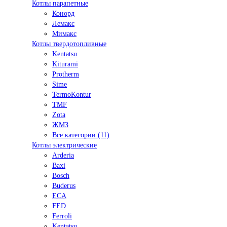
Котлы парапетные
Конорд
Лемакс
Мимакс
Котлы твердотопливные
Kentatsu
Kiturami
Protherm
Sime
TermoKontur
TMF
Zota
ЖМЗ
Все категории (11)
Котлы электрические
Arderia
Baxi
Bosch
Buderus
ECA
FED
Ferroli
Kentatsu