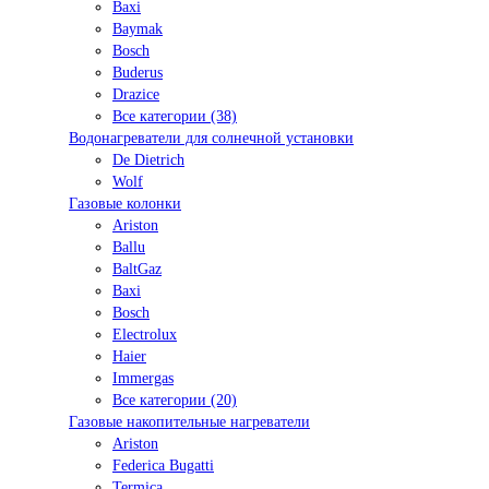
Baxi
Baymak
Bosch
Buderus
Drazice
Все категории (38)
Водонагреватели для солнечной установки
De Dietrich
Wolf
Газовые колонки
Ariston
Ballu
BaltGaz
Baxi
Bosсh
Electrolux
Haier
Immergas
Все категории (20)
Газовые накопительные нагреватели
Ariston
Federica Bugatti
Termica