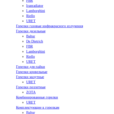
FBR
Iranradiator
Lamborghini
Riello
URET
Горелки газовые инфракрасного излучения
Горелки дизельные
Baltur
De Dietrich
FBR
Lamborghini
Riello
URET
Горелки для пайки
Горелки кровельные
Горелки мазутные
URET
Горелки пеллетные
ZOTA
Комбинированные горелки
URET
Комплектующие к горелкам
Baltur