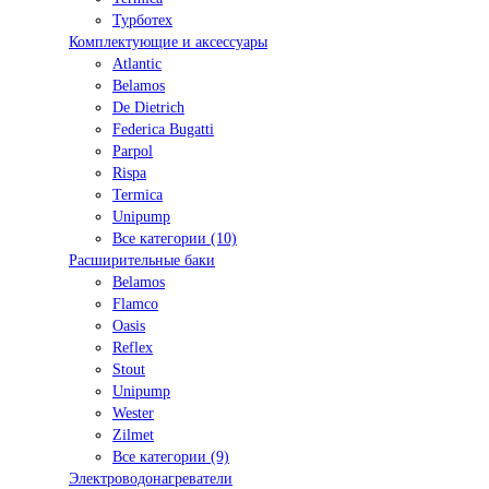
Турботех
Комплектующие и аксессуары
Atlantic
Belamos
De Dietrich
Federica Bugatti
Parpol
Rispa
Termica
Unipump
Все категории (10)
Расширительные баки
Belamos
Flamco
Oasis
Reflex
Stout
Unipump
Wester
Zilmet
Все категории (9)
Электроводонагреватели