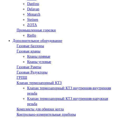
Danfoss
Delavan
Monarch
Steinen
ZOTA
Промышленные горелки
Riello
Дополнительное оборудование
Газовые баллоны
Газовые краны
Краны прямые
Краны угловые
Газовые Рампы
Газовые Редукторы
ГРПШ
Клапан термозапорный КТЗ
Клапан термозапорный КТЗ внутренняя-внутренняя
резьба
Клапан термозапорный КТЗ внутренняя-наружная
резьба
Комплекты для обвязки котла
Контрольно-измерительные приборы