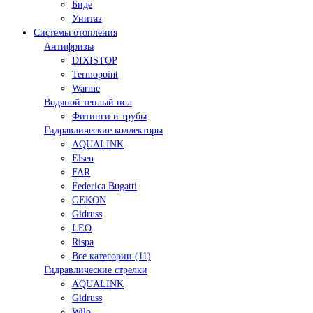
Биде
Унитаз
Системы отопления
Антифризы
DIXISTOP
Termopoint
Warme
Водяной теплый пол
Фитинги и трубы
Гидравлические коллекторы
AQUALINK
Elsen
FAR
Federica Bugatti
GEKON
Gidruss
LEO
Rispa
Все категории (11)
Гидравлические стрелки
AQUALINK
Gidruss
Wilo