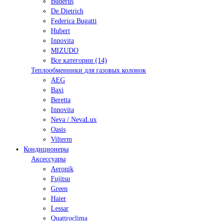
Buderus
De Dietrich
Federica Bugatti
Hubert
Innovita
MIZUDO
Все категории (14)
Теплообменники для газовых колонок
AEG
Baxi
Beretta
Innovita
Neva / NevaLux
Oasis
Vilterm
Кондиционеры
Аксессуары
Aeronik
Fujitsu
Green
Haier
Lessar
Quattroclima