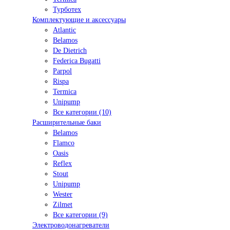
Турботех
Комплектующие и аксессуары
Atlantic
Belamos
De Dietrich
Federica Bugatti
Parpol
Rispa
Termica
Unipump
Все категории (10)
Расширительные баки
Belamos
Flamco
Oasis
Reflex
Stout
Unipump
Wester
Zilmet
Все категории (9)
Электроводонагреватели