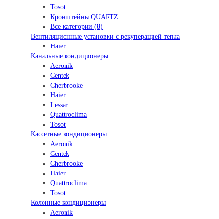
Tosot
Кронштейны QUARTZ
Все категории (8)
Вентиляционные установки с рекуперацией тепла
Haier
Канальные кондиционеры
Aeronik
Centek
Cherbrooke
Haier
Lessar
Quattroclima
Tosot
Кассетные кондиционеры
Aeronik
Centek
Cherbrooke
Haier
Quattroclima
Tosot
Колонные кондиционеры
Aeronik