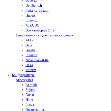
Buderus
De Dietrich
Federica Bugatti
Hubert
Innovita
MIZUDO
Все категории (14)
Теплообменники для газовых колонок
AEG
Baxi
Beretta
Innovita
Neva / NevaLux
Oasis
Vilterm
Кондиционеры
Аксессуары
Aeronik
Fujitsu
Green
Haier
Lessar
Quattroclima