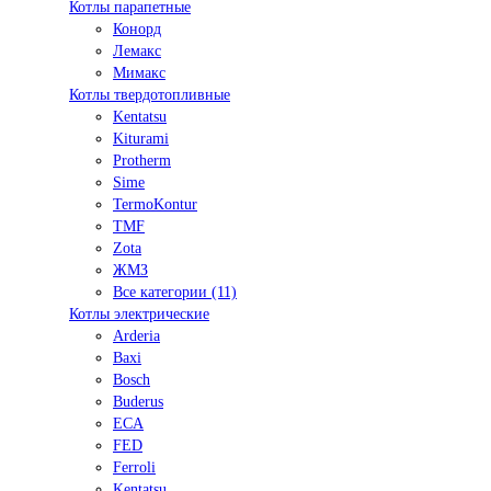
Котлы парапетные
Конорд
Лемакс
Мимакс
Котлы твердотопливные
Kentatsu
Kiturami
Protherm
Sime
TermoKontur
TMF
Zota
ЖМЗ
Все категории (11)
Котлы электрические
Arderia
Baxi
Bosch
Buderus
ECA
FED
Ferroli
Kentatsu