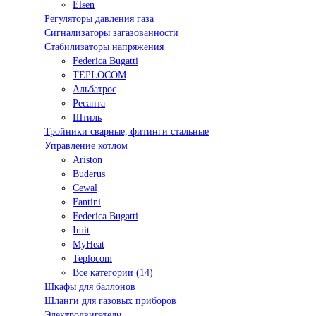
Elsen
Регуляторы давления газа
Сигнализаторы загазованности
Стабилизаторы напряжения
Federica Bugatti
TEPLOCOM
Альбатрос
Ресанта
Штиль
Тройники сварные, фитинги стальные
Управление котлом
Ariston
Buderus
Cewal
Fantini
Federica Bugatti
Imit
MyHeat
Teplocom
Все категории (14)
Шкафы для баллонов
Шланги для газовых приборов
Электродвигатели