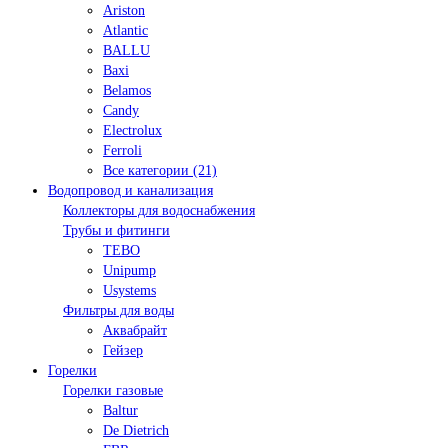
Ariston
Atlantic
BALLU
Baxi
Belamos
Candy
Electrolux
Ferroli
Все категории (21)
Водопровод и канализация
Коллекторы для водоснабжения
Трубы и фитинги
TEBO
Unipump
Usystems
Фильтры для воды
Аквабрайт
Гейзер
Горелки
Горелки газовые
Baltur
De Dietrich