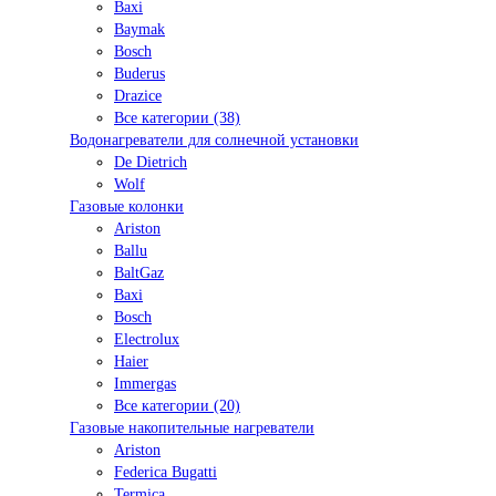
Baxi
Baymak
Bosch
Buderus
Drazice
Все категории (38)
Водонагреватели для солнечной установки
De Dietrich
Wolf
Газовые колонки
Ariston
Ballu
BaltGaz
Baxi
Bosсh
Electrolux
Haier
Immergas
Все категории (20)
Газовые накопительные нагреватели
Ariston
Federica Bugatti
Termica