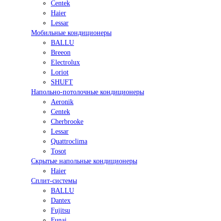
Centek
Haier
Lessar
Мобильные кондиционеры
BALLU
Breeon
Electrolux
Loriot
SHUFT
Напольно-потолочные кондиционеры
Aeronik
Centek
Cherbrooke
Lessar
Quattroclima
Tosot
Скрытые напольные кондиционеры
Haier
Сплит-системы
BALLU
Dantex
Fujitsu
Funai