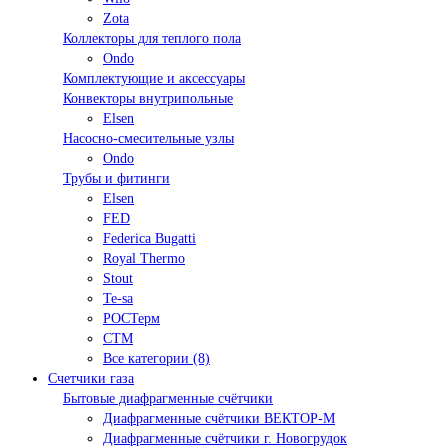
Zota
Коллекторы для теплого пола
Ondo
Комплектующие и аксессуары
Конвекторы внутрипольные
Elsen
Насосно-смесительные узлы
Ondo
Трубы и фитинги
Elsen
FED
Federica Bugatti
Royal Thermo
Stout
Te-sa
РОСТерм
СТМ
Все категории (8)
Счетчики газа
Бытовые диафрагменные счётчики
Диафрагменные счётчики ВЕКТОР-М
Диафрагменные счётчики г. Новогрудок