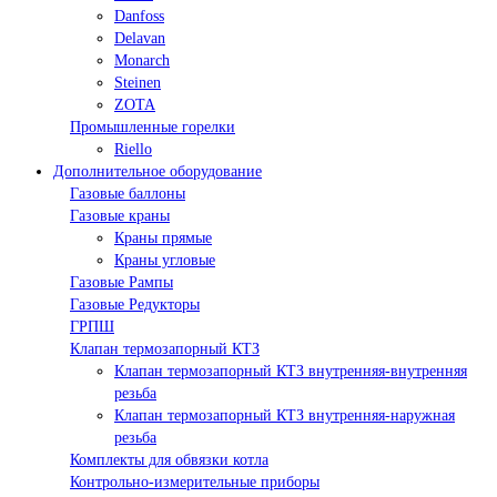
Danfoss
Delavan
Monarch
Steinen
ZOTA
Промышленные горелки
Riello
Дополнительное оборудование
Газовые баллоны
Газовые краны
Краны прямые
Краны угловые
Газовые Рампы
Газовые Редукторы
ГРПШ
Клапан термозапорный КТЗ
Клапан термозапорный КТЗ внутренняя-внутренняя
резьба
Клапан термозапорный КТЗ внутренняя-наружная
резьба
Комплекты для обвязки котла
Контрольно-измерительные приборы