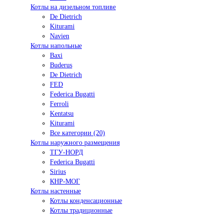
Котлы на дизельном топливе
De Dietrich
Kiturami
Navien
Котлы напольные
Baxi
Buderus
De Dietrich
FED
Federica Bugatti
Ferroli
Kentatsu
Kiturami
Все категории (20)
Котлы наружного размещения
ТГУ-НОРД
Federica Bugatti
Sirius
КНР-МОГ
Котлы настенные
Котлы конденсационные
Котлы традиционные