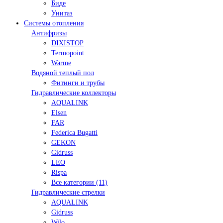
Биде
Унитаз
Системы отопления
Антифризы
DIXISTOP
Termopoint
Warme
Водяной теплый пол
Фитинги и трубы
Гидравлические коллекторы
AQUALINK
Elsen
FAR
Federica Bugatti
GEKON
Gidruss
LEO
Rispa
Все категории (11)
Гидравлические стрелки
AQUALINK
Gidruss
Wilo