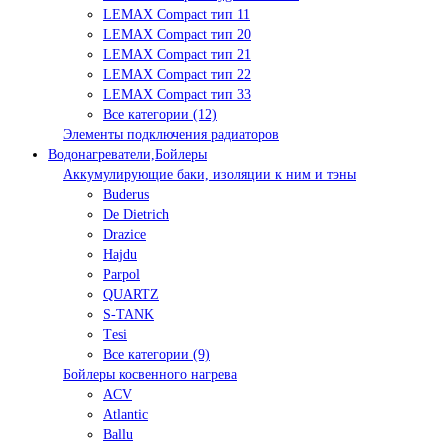
LEMAX Compact тип 11
LEMAX Compact тип 20
LEMAX Compact тип 21
LEMAX Compact тип 22
LEMAX Compact тип 33
Все категории (12)
Элементы подключения радиаторов
Водонагреватели,Бойлеры
Аккумулирующие баки, изоляции к ним и тэны
Buderus
De Dietrich
Drazice
Hajdu
Parpol
QUARTZ
S-TANK
Tеsi
Все категории (9)
Бойлеры косвенного нагрева
ACV
Atlantic
Ballu