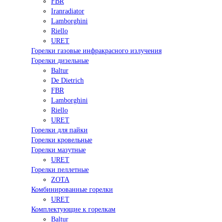
FBR
Iranradiator
Lamborghini
Riello
URET
Горелки газовые инфракрасного излучения
Горелки дизельные
Baltur
De Dietrich
FBR
Lamborghini
Riello
URET
Горелки для пайки
Горелки кровельные
Горелки мазутные
URET
Горелки пеллетные
ZOTA
Комбинированные горелки
URET
Комплектующие к горелкам
Baltur