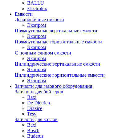
BALLU
Electrolux
Емкости
Дозировочные емкости
Экопром
Прямоугольные вертикальные емкости
Экопром
Прямоугольные горизонтальные емкости
Экопром
С полным сливом емкости
Экопром
Цилиндрические вертикальные емкости
Экопром
Цилиндрические горизонтальные емкости
Экопром
Запчасти для газового оборудования
Запчасти для бойлеров
Baxi
De Dietrich
Drazice
Tesy
Запчасти для котлов
Baxi
Bosch
Buderus