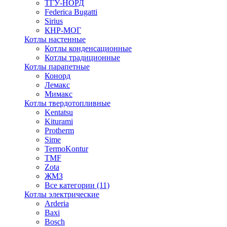
ТГУ-НОРД
Federica Bugatti
Sirius
КНР-МОГ
Котлы настенные
Котлы конденсационные
Котлы традиционные
Котлы парапетные
Конорд
Лемакс
Мимакс
Котлы твердотопливные
Kentatsu
Kiturami
Protherm
Sime
TermoKontur
TMF
Zota
ЖМЗ
Все категории (11)
Котлы электрические
Arderia
Baxi
Bosch