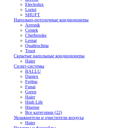
Electrolux
Loriot
SHUFT
Напольно-потолочные кондиционеры
Aeronik
Centek
Cherbrooke
Lessar
Quattroclima
Tosot
Скрытые напольные кондиционеры
Haier
Сплит-системы
BALLU
Dantex
Fujitsu
Funai
Green
Haier
High Life
Hisense
Все категории (22)
Увлажнители и очистители воздуха
Haier
Чиллеры и фанкойлы