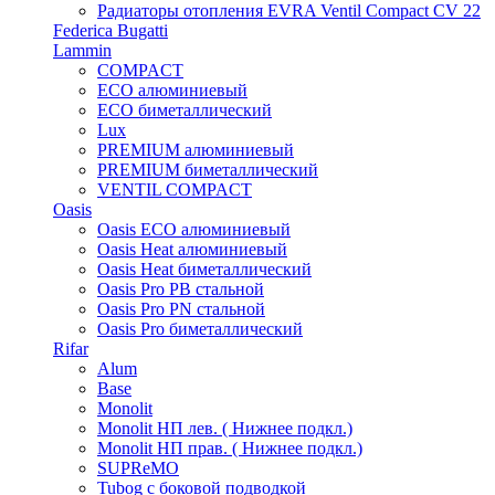
Радиаторы отопления EVRA Ventil Compact CV 22
Federica Bugatti
Lammin
COMPACT
ECO алюминиевый
ECO биметаллический
Lux
PREMIUM алюминиевый
PREMIUM биметаллический
VENTIL COMPACT
Oasis
Oasis ECO алюминиевый
Oasis Heat алюминиевый
Oasis Heat биметаллический
Oasis Pro PB стальной
Oasis Pro PN стальной
Oasis Pro биметаллический
Rifar
Alum
Base
Monolit
Monolit НП лев. ( Нижнее подкл.)
Monolit НП прав. ( Нижнее подкл.)
SUPReMO
Tubog с боковой подводкой