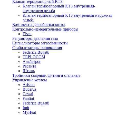
Клапан термозапорный КТЗ
Клапан термозапорный КТЗ внутренняя-
внутренняя резьба
Клапан термозапорный КТЗ внутренняя-наружная
резьба
Комплекты для обвязки котла
Контрольно-измерительные приборы
Elsen
Регуляторы давления газа
Сигнализаторы загазованности
Стабилизаторы напряжения
Federica Bugatti
TEPLOCOM
Альбатрос
Ресанта
Штиль
Тройники сварные, фитинги стальные
Управление котлом
Ariston
Buderus
Cewal
Fantini
Federica Bugatti
Imit
MyHeat