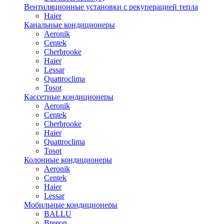
Вентиляционные установки с рекуперацией тепла
Haier
Канальные кондиционеры
Aeronik
Centek
Cherbrooke
Haier
Lessar
Quattroclima
Tosot
Кассетные кондиционеры
Aeronik
Centek
Cherbrooke
Haier
Quattroclima
Tosot
Колонные кондиционеры
Aeronik
Centek
Haier
Lessar
Мобильные кондиционеры
BALLU
Breeon