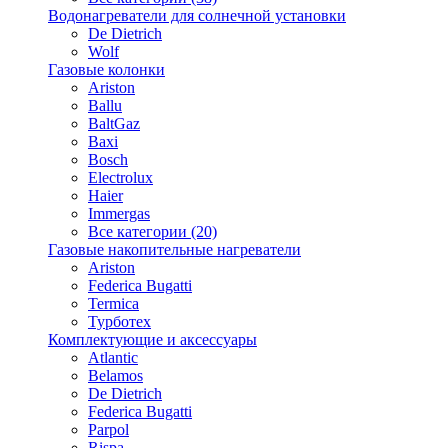
Водонагреватели для солнечной установки
De Dietrich
Wolf
Газовые колонки
Ariston
Ballu
BaltGaz
Baxi
Bosсh
Electrolux
Haier
Immergas
Все категории (20)
Газовые накопительные нагреватели
Ariston
Federica Bugatti
Termica
Турботех
Комплектующие и аксессуары
Atlantic
Belamos
De Dietrich
Federica Bugatti
Parpol
Rispa