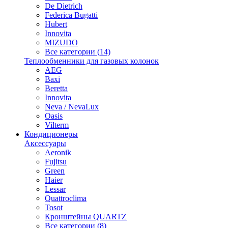
De Dietrich
Federica Bugatti
Hubert
Innovita
MIZUDO
Все категории (14)
Теплообменники для газовых колонок
AEG
Baxi
Beretta
Innovita
Neva / NevaLux
Oasis
Vilterm
Кондиционеры
Аксессуары
Aeronik
Fujitsu
Green
Haier
Lessar
Quattroclima
Tosot
Кронштейны QUARTZ
Все категории (8)