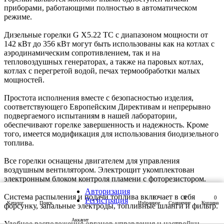
приборами, работающими полностью в автоматическом
режиме.
Дизельные горелки G X5.22 TC с диапазоном мощности от
142 кВт до 356 кВт могут быть использованы как на котлах с
аэродинамическим сопротивлением, так и на
тепловоздушных генераторах, а также на паровых котлах,
котлах с перегретой водой, печах термообработки малых
мощностей.
Простота исполнения вместе с безопасностью изделия,
соответствующего Европейским Директивам и непрерывно
подвергаемого испытаниям в нашей лаборатории,
обеспечивают горелке завершенность и надежность. Кроме
того, имеется модификация для использования биодизельного
топлива.
Все горелки оснащены двигателем для управления
воздушным вентилятором. Электрощит укомплектован
электронным блоком контроля пламени с фоторезистором.
Авторизация
Система распыления и подачи топлива включает в себя
0
0
0
Регистрация
Каталог
Поиск
Избранное
Сравнение
Корзина
форсунку, запальные электроды, топливные шланги и фильтр.
Аккаунт
Удобное расположение органов управления и настройки