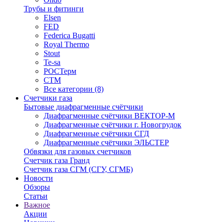
Трубы и фитинги
Elsen
FED
Federica Bugatti
Royal Thermo
Stout
Te-sa
РОСТерм
СТМ
Все категории (8)
Счетчики газа
Бытовые диафрагменные счётчики
Диафрагменные счётчики ВЕКТОР-М
Диафрагменные счётчики г. Новогрудок
Диафрагменные счётчики СГД
Диафрагменные счётчики ЭЛЬСТЕР
Обвязки для газовых счетчиков
Счетчик газа Гранд
Счетчик газа СГМ (СГУ, СГМБ)
Новости
Обзоры
Статьи
Важное
Акции