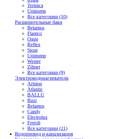
Termica
Unipump
Все категории (10)
Расширительные баки
Belamos
Flamco
Oasis
Reflex
Stout
Unipump
Wester
Zilmet
Все категории (9)
Электроводонагреватели
Ariston
Atlantic
BALLU
Baxi
Belamos
Candy
Electrolux
Ferroli
Все категории (21)
Водопровод и канализация