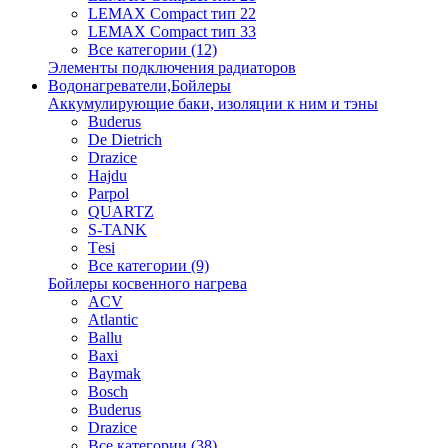
LEMAX Compact тип 22
LEMAX Compact тип 33
Все категории (12)
Элементы подключения радиаторов
Водонагреватели,Бойлеры
Аккумулирующие баки, изоляции к ним и тэны
Buderus
De Dietrich
Drazice
Hajdu
Parpol
QUARTZ
S-TANK
Tеsi
Все категории (9)
Бойлеры косвенного нагрева
ACV
Atlantic
Ballu
Baxi
Baymak
Bosch
Buderus
Drazice
Все категории (38)