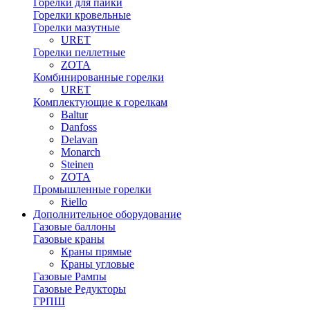
Горелки для пайки
Горелки кровельные
Горелки мазутные
URET
Горелки пеллетные
ZOTA
Комбинированные горелки
URET
Комплектующие к горелкам
Baltur
Danfoss
Delavan
Monarch
Steinen
ZOTA
Промышленные горелки
Riello
Дополнительное оборудование
Газовые баллоны
Газовые краны
Краны прямые
Краны угловые
Газовые Рампы
Газовые Редукторы
ГРПШ