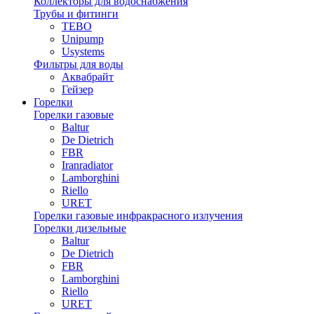
Коллекторы для водоснабжения
Трубы и фитинги
TEBO
Unipump
Usystems
Фильтры для воды
Аквабрайт
Гейзер
Горелки
Горелки газовые
Baltur
De Dietrich
FBR
Iranradiator
Lamborghini
Riello
URET
Горелки газовые инфракрасного излучения
Горелки дизельные
Baltur
De Dietrich
FBR
Lamborghini
Riello
URET