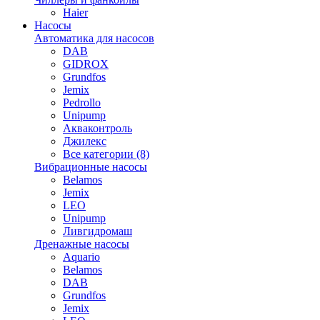
Haier
Насосы
Автоматика для насосов
DAB
GIDROX
Grundfos
Jemix
Pedrollo
Unipump
Акваконтроль
Джилекс
Все категории (8)
Вибрационные насосы
Belamos
Jemix
LEO
Unipump
Ливгидромаш
Дренажные насосы
Aquario
Belamos
DAB
Grundfos
Jemix