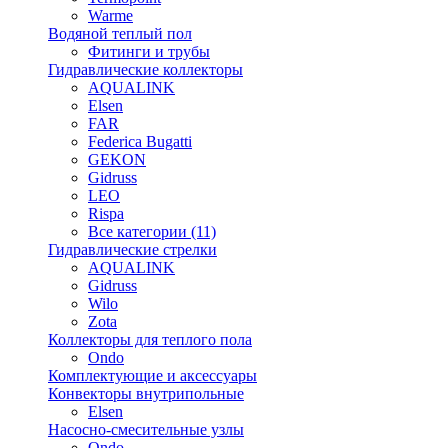
Warme
Водяной теплый пол
Фитинги и трубы
Гидравлические коллекторы
AQUALINK
Elsen
FAR
Federica Bugatti
GEKON
Gidruss
LEO
Rispa
Все категории (11)
Гидравлические стрелки
AQUALINK
Gidruss
Wilo
Zota
Коллекторы для теплого пола
Ondo
Комплектующие и аксессуары
Конвекторы внутрипольные
Elsen
Насосно-смесительные узлы
Ondo