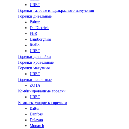
URET
Горелки газовые инфракрасного излучения
Горелки дизельные
Baltur
De Dietrich
FBR
Lamborghini
Riello
URET
Горелки для пайки
Горелки кровельные
Горелки мазутные
URET
Горелки пеллетные
ZOTA
Комбинированные горелки
URET
Комплектующие к горелкам
Baltur
Danfoss
Delavan
Monarch