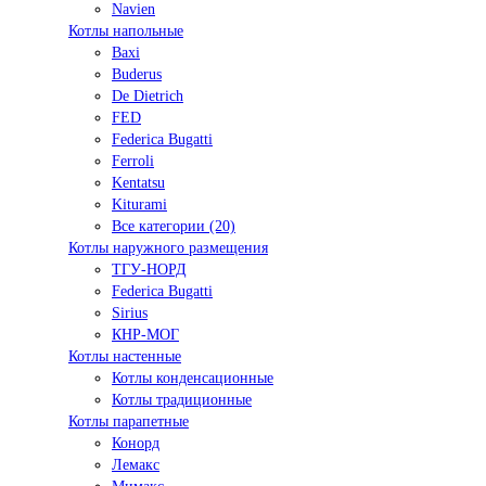
Navien
Котлы напольные
Baxi
Buderus
De Dietrich
FED
Federica Bugatti
Ferroli
Kentatsu
Kiturami
Все категории (20)
Котлы наружного размещения
ТГУ-НОРД
Federica Bugatti
Sirius
КНР-МОГ
Котлы настенные
Котлы конденсационные
Котлы традиционные
Котлы парапетные
Конорд
Лемакс