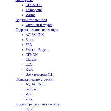
Антифризы
DIXISTOP
Termopoint
Warme
Водяной теплый пол
Фитинги и трубы
Гидравлические коллекторы
AQUALINK
Elsen
FAR
Federica Bugatti
GEKON
Gidruss
LEO
Rispa
Все категории (11)
Гидравлические стрелки
AQUALINK
Gidruss
Wilo
Zota
Коллекторы для теплого пола
Ondo