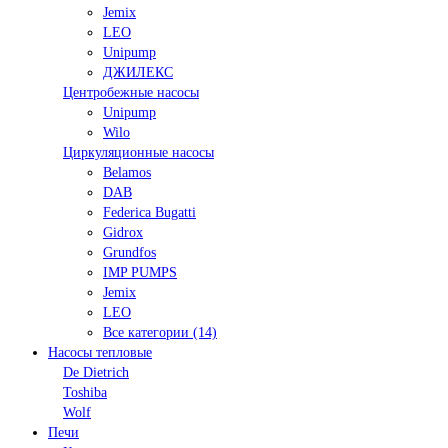
Jemix
LEO
Unipump
ДЖИЛЕКС
Центробежные насосы
Unipump
Wilo
Циркуляционные насосы
Belamos
DAB
Federica Bugatti
Gidrox
Grundfos
IMP PUMPS
Jemix
LEO
Все категории (14)
Насосы тепловые
De Dietrich
Toshiba
Wolf
Печи