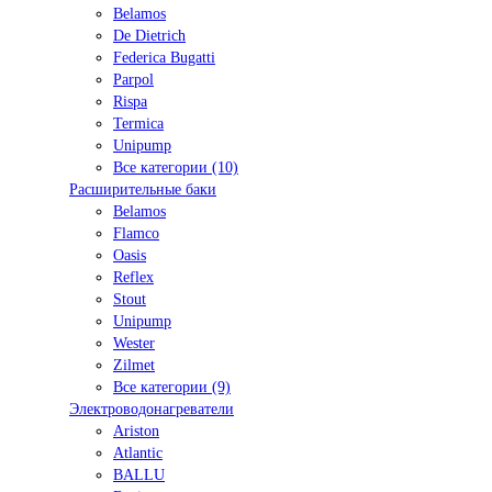
Belamos
De Dietrich
Federica Bugatti
Parpol
Rispa
Termica
Unipump
Все категории (10)
Расширительные баки
Belamos
Flamco
Oasis
Reflex
Stout
Unipump
Wester
Zilmet
Все категории (9)
Электроводонагреватели
Ariston
Atlantic
BALLU