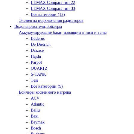
LEMAX Compact тип 22
LEMAX Compact тип 33
Все категории (12)
Элементы подключения радиаторов
Водонагреватели,Бойлеры
Аккумулирующие баки, изоляции к ним и тэны
Buderus
De Dietrich
Drazice
Hajdu
Parpol
QUARTZ
S-TANK
Tеsi
Все категории (9)
Бойлеры косвенного нагрева
ACV
Atlantic
Ballu
Baxi
Baymak
Bosch