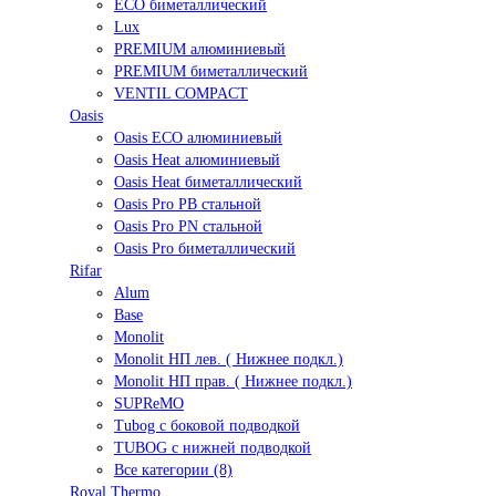
ECO биметаллический
Lux
PREMIUM алюминиевый
PREMIUM биметаллический
VENTIL COMPACT
Oasis
Oasis ECO алюминиевый
Oasis Heat алюминиевый
Oasis Heat биметаллический
Oasis Pro PB стальной
Oasis Pro PN стальной
Oasis Pro биметаллический
Rifar
Alum
Base
Monolit
Monolit НП лев. ( Нижнее подкл.)
Monolit НП прав. ( Нижнее подкл.)
SUPReMO
Tubog с боковой подводкой
TUBOG с нижней подводкой
Все категории (8)
Royal Thermo