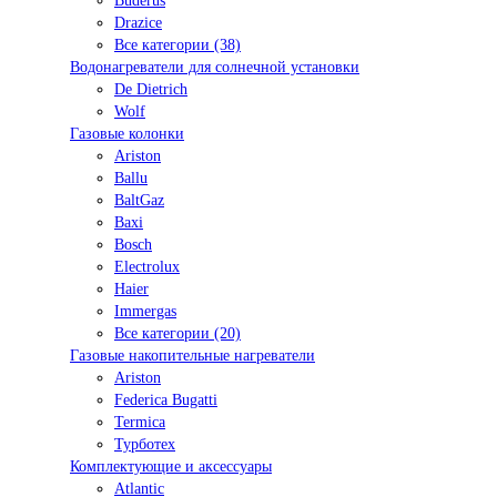
Buderus
Drazice
Все категории (38)
Водонагреватели для солнечной установки
De Dietrich
Wolf
Газовые колонки
Ariston
Ballu
BaltGaz
Baxi
Bosсh
Electrolux
Haier
Immergas
Все категории (20)
Газовые накопительные нагреватели
Ariston
Federica Bugatti
Termica
Турботех
Комплектующие и аксессуары
Atlantic