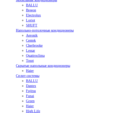
Мобильные кондиционеры
BALLU
Breeon
Electrolux
Loriot
SHUFT
Напольно-потолочные кондиционеры
Aeronik
Centek
Cherbrooke
Lessar
Quattroclima
Tosot
Скрытые напольные кондиционеры
Haier
Сплит-системы
BALLU
Dantex
Fujitsu
Funai
Green
Haier
High Life