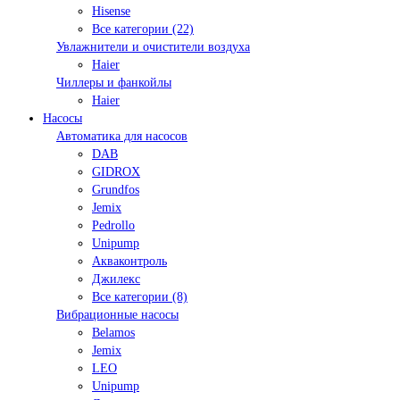
Hisense
Все категории (22)
Увлажнители и очистители воздуха
Haier
Чиллеры и фанкойлы
Haier
Насосы
Автоматика для насосов
DAB
GIDROX
Grundfos
Jemix
Pedrollo
Unipump
Акваконтроль
Джилекс
Все категории (8)
Вибрационные насосы
Belamos
Jemix
LEO
Unipump