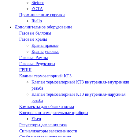
Steinen
ZOTA
Промышленные горелки
Riello
Дополнительное оборудование
Газовые баллоны
Газовые краны
Краны прямые
Краны угловые
Газовые Рампы
Газовые Редукторы
ГРПШ
Клапан термозапорный КТЗ
Клапан термозапорный КТЗ внутренняя-внутренняя
резьба
Клапан термозапорный КТЗ внутренняя-наружная
резьба
Комплекты для обвязки котла
Контрольно-измерительные приборы
Elsen
Регуляторы давления газа
Сигнализаторы загазованности