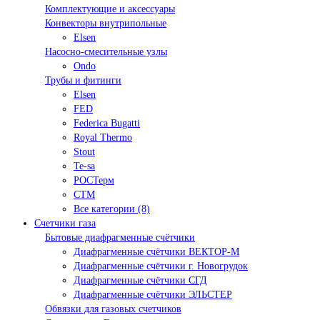
Комплектующие и аксессуары
Конвекторы внутрипольные
Elsen
Насосно-смесительные узлы
Ondo
Трубы и фитинги
Elsen
FED
Federica Bugatti
Royal Thermo
Stout
Te-sa
РОСТерм
СТМ
Все категории (8)
Счетчики газа
Бытовые диафрагменные счётчики
Диафрагменные счётчики ВЕКТОР-М
Диафрагменные счётчики г. Новогрудок
Диафрагменные счётчики СГД
Диафрагменные счётчики ЭЛЬСТЕР
Обвязки для газовых счетчиков