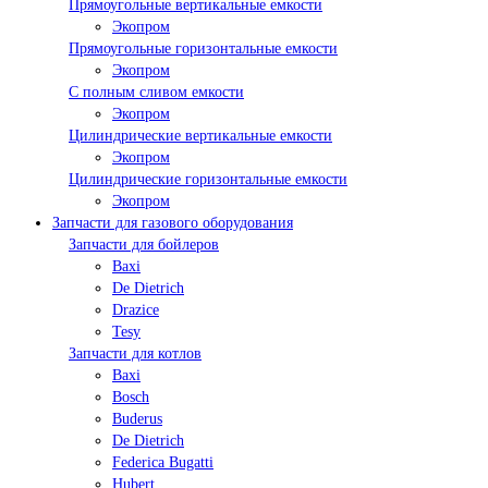
Прямоугольные вертикальные емкости
Экопром
Прямоугольные горизонтальные емкости
Экопром
С полным сливом емкости
Экопром
Цилиндрические вертикальные емкости
Экопром
Цилиндрические горизонтальные емкости
Экопром
Запчасти для газового оборудования
Запчасти для бойлеров
Baxi
De Dietrich
Drazice
Tesy
Запчасти для котлов
Baxi
Bosch
Buderus
De Dietrich
Federica Bugatti
Hubert