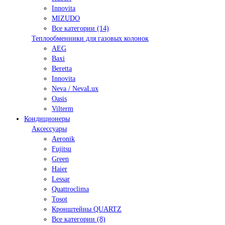
Innovita
MIZUDO
Все категории (14)
Теплообменники для газовых колонок
AEG
Baxi
Beretta
Innovita
Neva / NevaLux
Oasis
Vilterm
Кондиционеры
Аксессуары
Aeronik
Fujitsu
Green
Haier
Lessar
Quattroclima
Tosot
Кронштейны QUARTZ
Все категории (8)