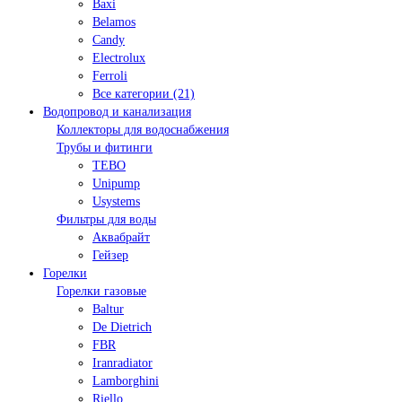
Baxi
Belamos
Candy
Electrolux
Ferroli
Все категории (21)
Водопровод и канализация
Коллекторы для водоснабжения
Трубы и фитинги
TEBO
Unipump
Usystems
Фильтры для воды
Аквабрайт
Гейзер
Горелки
Горелки газовые
Baltur
De Dietrich
FBR
Iranradiator
Lamborghini
Riello