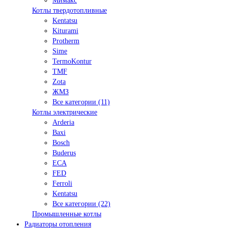
Мимакс
Котлы твердотопливные
Kentatsu
Kiturami
Protherm
Sime
TermoKontur
TMF
Zota
ЖМЗ
Все категории (11)
Котлы электрические
Arderia
Baxi
Bosch
Buderus
ECA
FED
Ferroli
Kentatsu
Все категории (22)
Промышленные котлы
Радиаторы отопления