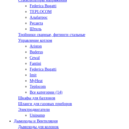
Стабилизаторы напряжения
Federica Bugatti
TEPLOCOM
Альбатрос
Ресанта
Штиль
Тройники сварные, фитинги стальные
Управление котлом
Ariston
Buderus
Cewal
Fantini
Federica Bugatti
Imit
MyHeat
Teplocom
Все категории (14)
Шкафы для баллонов
Шланги для газовых приборов
Электродвигатели
Unipump
Дымоходы и Вентиляция
Дымоходы для колонок