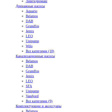
Ливгидромаш
Дренажные насосы
Aquario
Belamos
DAB
Grundfos
Jemix
LEO
Unipump
Wilo
Все категории (10)
Канализационные насосы
Belamos
DAB
Grundfos
Jemix
LEO
SFA
Unipump
Vandjord
Все категории (9)
Комплектующие и аксессуары
Belamos