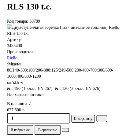
RLS 130 t.c.
Код товара: 30789
Артикул
3485400
Производитель
Riello
:Мкал/ч
80/140-303:100/200-380:125/249-500:200/400-700:300/600-
1000:400/800-1200
мг/кВт-ч
&lt,190 (1 класс EN 267), &lt,120 (2 класс EN 676)
Все характеристики
В наличии ✓
627 500 р
В корзину
В избранное
В сравнение