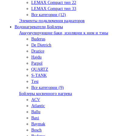
LEMAX Compact тип 22
LEMAX Compact тип 33
Все категории (12)
Элементы подключения радиаторов
Водонагреватели,Бойлеры
Аккумулирующие баки, изоляции к ним и тэны
Buderus
De Dietrich
Drazice
Hajdu
Parpol
QUARTZ
S-TANK
Tеsi
Все категории (9)
Бойлеры косвенного нагрева
ACV
Atlantic
Ballu
Baxi
Baymak
Bosch