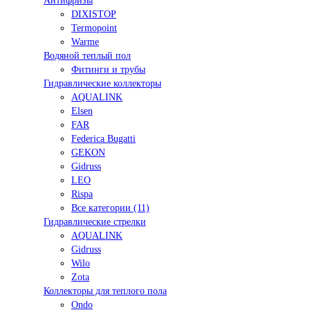
Антифризы
DIXISTOP
Termopoint
Warme
Водяной теплый пол
Фитинги и трубы
Гидравлические коллекторы
AQUALINK
Elsen
FAR
Federica Bugatti
GEKON
Gidruss
LEO
Rispa
Все категории (11)
Гидравлические стрелки
AQUALINK
Gidruss
Wilo
Zota
Коллекторы для теплого пола
Ondo