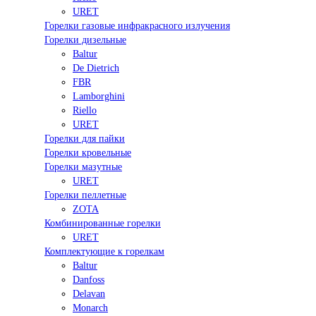
URET
Горелки газовые инфракрасного излучения
Горелки дизельные
Baltur
De Dietrich
FBR
Lamborghini
Riello
URET
Горелки для пайки
Горелки кровельные
Горелки мазутные
URET
Горелки пеллетные
ZOTA
Комбинированные горелки
URET
Комплектующие к горелкам
Baltur
Danfoss
Delavan
Monarch