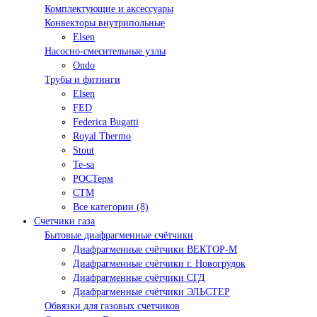
Комплектующие и аксессуары
Конвекторы внутрипольные
Elsen
Насосно-смесительные узлы
Ondo
Трубы и фитинги
Elsen
FED
Federica Bugatti
Royal Thermo
Stout
Te-sa
РОСТерм
СТМ
Все категории (8)
Счетчики газа
Бытовые диафрагменные счётчики
Диафрагменные счётчики ВЕКТОР-М
Диафрагменные счётчики г. Новогрудок
Диафрагменные счётчики СГД
Диафрагменные счётчики ЭЛЬСТЕР
Обвязки для газовых счетчиков