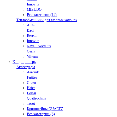
Innovita
MIZUDO
Все категории (14)
Теплообменники для газовых колонок
AEG
Baxi
Beretta
Innovita
Neva / NevaLux
Oasis
Vilterm
Кондиционеры
Аксессуары
Aeronik
Fujitsu
Green
Haier
Lessar
Quattroclima
Tosot
Кронштейны QUARTZ
Все категории (8)