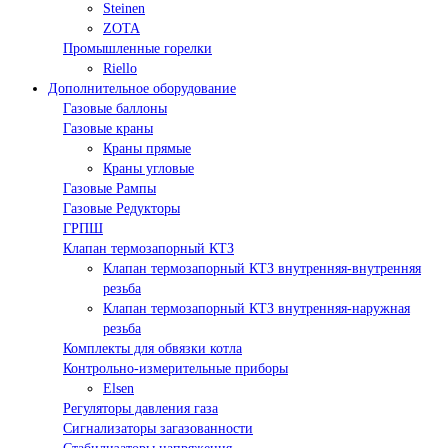
Steinen
ZOTA
Промышленные горелки
Riello
Дополнительное оборудование
Газовые баллоны
Газовые краны
Краны прямые
Краны угловые
Газовые Рампы
Газовые Редукторы
ГРПШ
Клапан термозапорный КТЗ
Клапан термозапорный КТЗ внутренняя-внутренняя
резьба
Клапан термозапорный КТЗ внутренняя-наружная
резьба
Комплекты для обвязки котла
Контрольно-измерительные приборы
Elsen
Регуляторы давления газа
Сигнализаторы загазованности