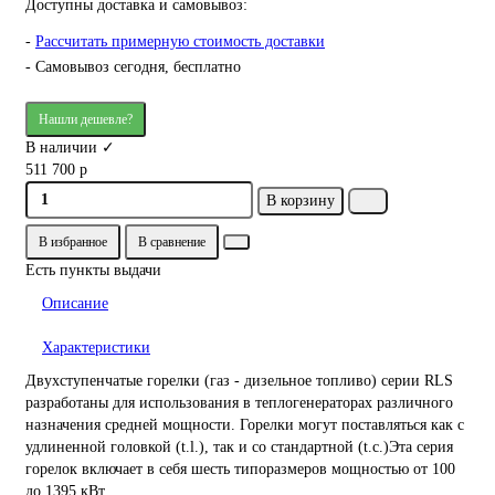
Доступны доставка и самовывоз:
-
Рассчитать примерную стоимость доставки
- Самовывоз сегодня, бесплатно
Нашли дешевле?
В наличии ✓
511 700 р
В корзину
В избранное
В сравнение
Есть пункты выдачи
Описание
Характеристики
Двухступенчатые горелки (газ - дизельное топливо) серии RLS
разработаны для использования в теплогенераторах различного
назначения средней мощности. Горелки могут поставляться как с
удлиненной головкой (t.l.), так и со стандартной (t.с.)Эта серия
горелок включает в себя шесть типоразмеров мощностью от 100
до 1395 кВт.