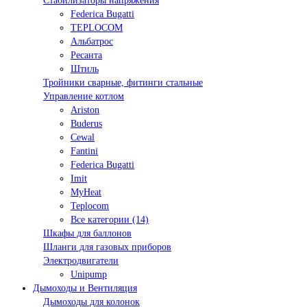
Стабилизаторы напряжения
Federica Bugatti
TEPLOCOM
Альбатрос
Ресанта
Штиль
Тройники сварные, фитинги стальные
Управление котлом
Ariston
Buderus
Cewal
Fantini
Federica Bugatti
Imit
MyHeat
Teplocom
Все категории (14)
Шкафы для баллонов
Шланги для газовых приборов
Электродвигатели
Unipump
Дымоходы и Вентиляция
Дымоходы для колонок