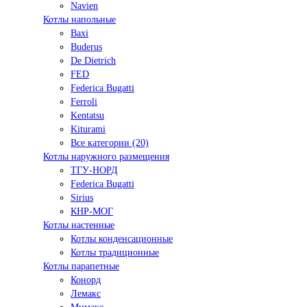
Navien
Котлы напольные
Baxi
Buderus
De Dietrich
FED
Federica Bugatti
Ferroli
Kentatsu
Kiturami
Все категории (20)
Котлы наружного размещения
ТГУ-НОРД
Federica Bugatti
Sirius
КНР-МОГ
Котлы настенные
Котлы конденсационные
Котлы традиционные
Котлы парапетные
Конорд
Лемакс