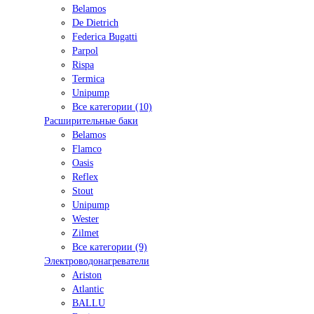
Belamos
De Dietrich
Federica Bugatti
Parpol
Rispa
Termica
Unipump
Все категории (10)
Расширительные баки
Belamos
Flamco
Oasis
Reflex
Stout
Unipump
Wester
Zilmet
Все категории (9)
Электроводонагреватели
Ariston
Atlantic
BALLU