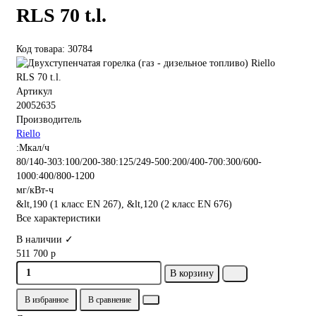
RLS 70 t.l.
Код товара: 30784
Артикул
20052635
Производитель
Riello
:Мкал/ч
80/140-303:100/200-380:125/249-500:200/400-700:300/600-
1000:400/800-1200
мг/кВт-ч
&lt,190 (1 класс EN 267), &lt,120 (2 класс EN 676)
Все характеристики
В наличии ✓
511 700 р
В корзину
В избранное
В сравнение