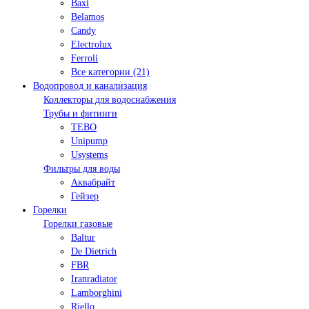
Baxi
Belamos
Candy
Electrolux
Ferroli
Все категории (21)
Водопровод и канализация
Коллекторы для водоснабжения
Трубы и фитинги
TEBO
Unipump
Usystems
Фильтры для воды
Аквабрайт
Гейзер
Горелки
Горелки газовые
Baltur
De Dietrich
FBR
Iranradiator
Lamborghini
Riello