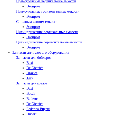
Прямоугольные вертикальные емкости
Экопром
Прямоугольные горизонтальные емкости
Экопром
С полным сливом емкости
Экопром
Цилиндрические вертикальные емкости
Экопром
Цилиндрические горизонтальные емкости
Экопром
Запчасти для газового оборудования
Запчасти для бойлеров
Baxi
De Dietrich
Drazice
Tesy
Запчасти для котлов
Baxi
Bosch
Buderus
De Dietrich
Federica Bugatti
Hubert