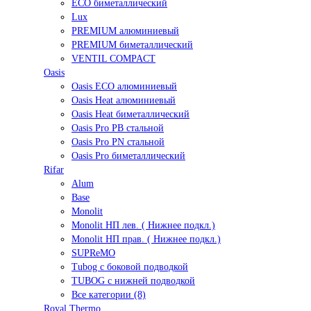
ECO биметаллический
Lux
PREMIUM алюминиевый
PREMIUM биметаллический
VENTIL COMPACT
Oasis
Oasis ECO алюминиевый
Oasis Heat алюминиевый
Oasis Heat биметаллический
Oasis Pro PB стальной
Oasis Pro PN стальной
Oasis Pro биметаллический
Rifar
Alum
Base
Monolit
Monolit НП лев. ( Нижнее подкл.)
Monolit НП прав. ( Нижнее подкл.)
SUPReMO
Tubog с боковой подводкой
TUBOG с нижней подводкой
Все категории (8)
Royal Thermo