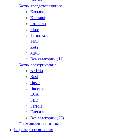
Мимакс
Котлы твердотопливные
Kentatsu
Kiturami
Protherm
Sime
TermoKontur
TMF
Zota
ЖМЗ
Все категории (11)
Котлы электрические
Arderia
Baxi
Bosch
Buderus
ECA
FED
Ferroli
Kentatsu
Все категории (22)
Промышленные котлы
Радиаторы отопления