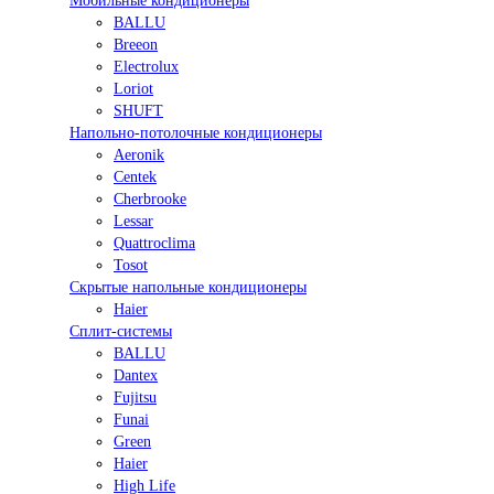
Мобильные кондиционеры
BALLU
Breeon
Electrolux
Loriot
SHUFT
Напольно-потолочные кондиционеры
Aeronik
Centek
Cherbrooke
Lessar
Quattroclima
Tosot
Скрытые напольные кондиционеры
Haier
Сплит-системы
BALLU
Dantex
Fujitsu
Funai
Green
Haier
High Life