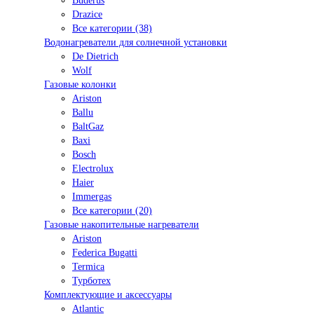
Buderus
Drazice
Все категории (38)
Водонагреватели для солнечной установки
De Dietrich
Wolf
Газовые колонки
Ariston
Ballu
BaltGaz
Baxi
Bosсh
Electrolux
Haier
Immergas
Все категории (20)
Газовые накопительные нагреватели
Ariston
Federica Bugatti
Termica
Турботех
Комплектующие и аксессуары
Atlantic