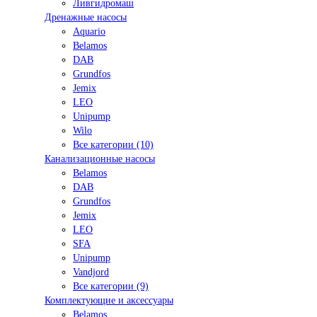
Ливгидромаш
Дренажные насосы
Aquario
Belamos
DAB
Grundfos
Jemix
LEO
Unipump
Wilo
Все категории (10)
Канализационные насосы
Belamos
DAB
Grundfos
Jemix
LEO
SFA
Unipump
Vandjord
Все категории (9)
Комплектующие и аксессуары
Belamos