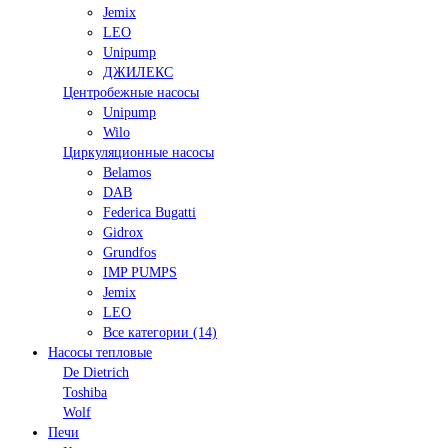
Jemix
LEO
Unipump
ДЖИЛЕКС
Центробежные насосы
Unipump
Wilo
Циркуляционные насосы
Belamos
DAB
Federica Bugatti
Gidrox
Grundfos
IMP PUMPS
Jemix
LEO
Все категории (14)
Насосы тепловые
De Dietrich
Toshiba
Wolf
Печи