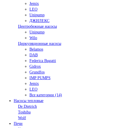
Jemix
LEO
Unipump
ДЖИЛЕКС
Центробежные насосы
Unipump
Wilo
Циркуляционные насосы
Belamos
DAB
Federica Bugatti
Gidrox
Grundfos
IMP PUMPS
Jemix
LEO
Все категории (14)
Насосы тепловые
De Dietrich
Toshiba
Wolf
Печи