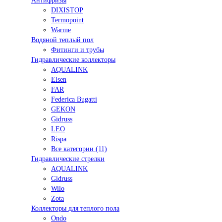
Антифризы
DIXISTOP
Termopoint
Warme
Водяной теплый пол
Фитинги и трубы
Гидравлические коллекторы
AQUALINK
Elsen
FAR
Federica Bugatti
GEKON
Gidruss
LEO
Rispa
Все категории (11)
Гидравлические стрелки
AQUALINK
Gidruss
Wilo
Zota
Коллекторы для теплого пола
Ondo