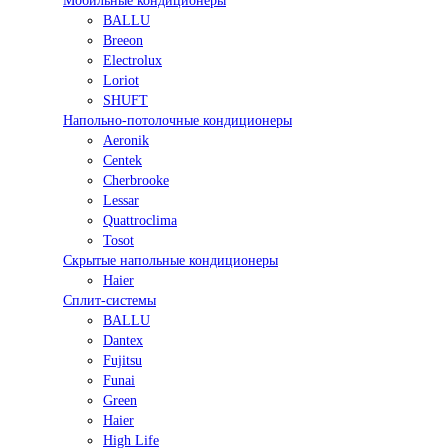
Мобильные кондиционеры
BALLU
Breeon
Electrolux
Loriot
SHUFT
Напольно-потолочные кондиционеры
Aeronik
Centek
Cherbrooke
Lessar
Quattroclima
Tosot
Скрытые напольные кондиционеры
Haier
Сплит-системы
BALLU
Dantex
Fujitsu
Funai
Green
Haier
High Life