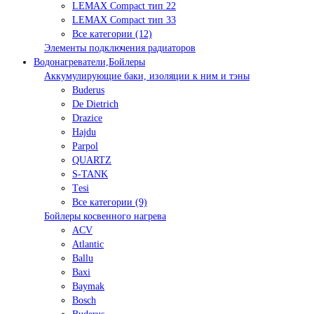
LEMAX Compact тип 22
LEMAX Compact тип 33
Все категории (12)
Элементы подключения радиаторов
Водонагреватели,Бойлеры
Аккумулирующие баки, изоляции к ним и тэны
Buderus
De Dietrich
Drazice
Hajdu
Parpol
QUARTZ
S-TANK
Tеsi
Все категории (9)
Бойлеры косвенного нагрева
ACV
Atlantic
Ballu
Baxi
Baymak
Bosch