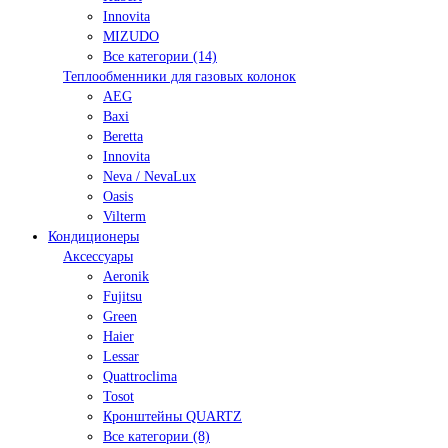
Innovita
MIZUDO
Все категории (14)
Теплообменники для газовых колонок
AEG
Baxi
Beretta
Innovita
Neva / NevaLux
Oasis
Vilterm
Кондиционеры
Аксессуары
Aeronik
Fujitsu
Green
Haier
Lessar
Quattroclima
Tosot
Кронштейны QUARTZ
Все категории (8)