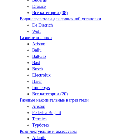
Buderus
Drazice
Все категории (38)
Водонагреватели для солнечной установки
De Dietrich
Wolf
Газовые колонки
Ariston
Ballu
BaltGaz
Baxi
Bosсh
Electrolux
Haier
Immergas
Все категории (20)
Газовые накопительные нагреватели
Ariston
Federica Bugatti
Termica
Турботех
Комплектующие и аксессуары
Atlantic