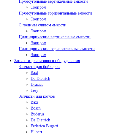
Прямоугольные вертикальные емкости
Экопром
Прямоугольные горизонтальные емкости
Экопром
С полным сливом емкости
Экопром
Цилиндрические вертикальные емкости
Экопром
Цилиндрические горизонтальные емкости
Экопром
Запчасти для газового оборудования
Запчасти для бойлеров
Baxi
De Dietrich
Drazice
Tesy
Запчасти для котлов
Baxi
Bosch
Buderus
De Dietrich
Federica Bugatti
Hubert