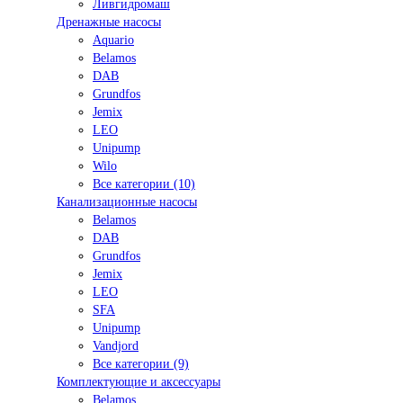
Ливгидромаш
Дренажные насосы
Aquario
Belamos
DAB
Grundfos
Jemix
LEO
Unipump
Wilo
Все категории (10)
Канализационные насосы
Belamos
DAB
Grundfos
Jemix
LEO
SFA
Unipump
Vandjord
Все категории (9)
Комплектующие и аксессуары
Belamos