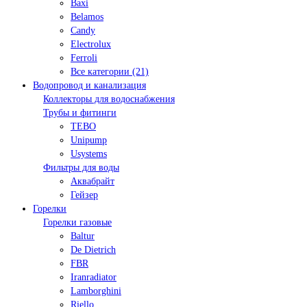
Baxi
Belamos
Candy
Electrolux
Ferroli
Все категории (21)
Водопровод и канализация
Коллекторы для водоснабжения
Трубы и фитинги
TEBO
Unipump
Usystems
Фильтры для воды
Аквабрайт
Гейзер
Горелки
Горелки газовые
Baltur
De Dietrich
FBR
Iranradiator
Lamborghini
Riello