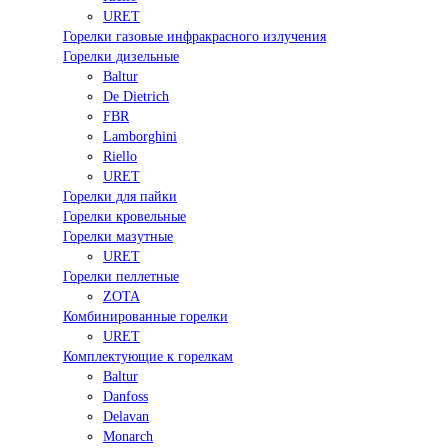
URET
Горелки газовые инфракрасного излучения
Горелки дизельные
Baltur
De Dietrich
FBR
Lamborghini
Riello
URET
Горелки для пайки
Горелки кровельные
Горелки мазутные
URET
Горелки пеллетные
ZOTA
Комбинированные горелки
URET
Комплектующие к горелкам
Baltur
Danfoss
Delavan
Monarch