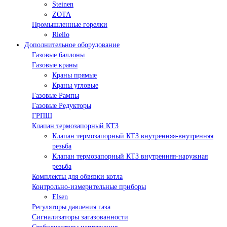
Steinen
ZOTA
Промышленные горелки
Riello
Дополнительное оборудование
Газовые баллоны
Газовые краны
Краны прямые
Краны угловые
Газовые Рампы
Газовые Редукторы
ГРПШ
Клапан термозапорный КТЗ
Клапан термозапорный КТЗ внутренняя-внутренняя
резьба
Клапан термозапорный КТЗ внутренняя-наружная
резьба
Комплекты для обвязки котла
Контрольно-измерительные приборы
Elsen
Регуляторы давления газа
Сигнализаторы загазованности