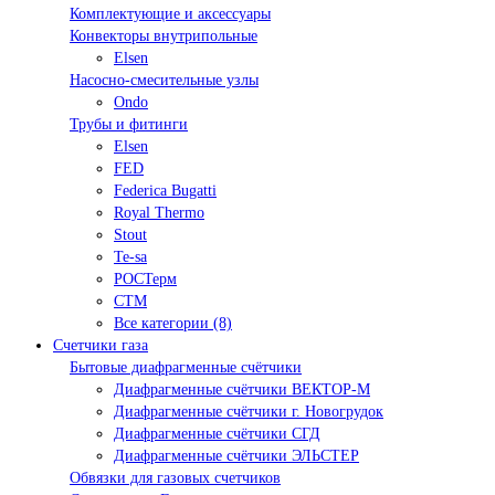
Комплектующие и аксессуары
Конвекторы внутрипольные
Elsen
Насосно-смесительные узлы
Ondo
Трубы и фитинги
Elsen
FED
Federica Bugatti
Royal Thermo
Stout
Te-sa
РОСТерм
СТМ
Все категории (8)
Счетчики газа
Бытовые диафрагменные счётчики
Диафрагменные счётчики ВЕКТОР-М
Диафрагменные счётчики г. Новогрудок
Диафрагменные счётчики СГД
Диафрагменные счётчики ЭЛЬСТЕР
Обвязки для газовых счетчиков