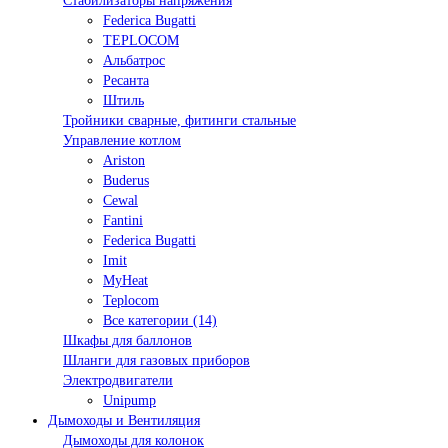
Стабилизаторы напряжения
Federica Bugatti
TEPLOCOM
Альбатрос
Ресанта
Штиль
Тройники сварные, фитинги стальные
Управление котлом
Ariston
Buderus
Cewal
Fantini
Federica Bugatti
Imit
MyHeat
Teplocom
Все категории (14)
Шкафы для баллонов
Шланги для газовых приборов
Электродвигатели
Unipump
Дымоходы и Вентиляция
Дымоходы для колонок