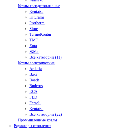
Мимакс
Котлы твердотопливные
Kentatsu
Kiturami
Protherm
Sime
TermoKontur
TMF
Zota
ЖМЗ
Все категории (11)
Котлы электрические
Arderia
Baxi
Bosch
Buderus
ECA
FED
Ferroli
Kentatsu
Все категории (22)
Промышленные котлы
Радиаторы отопления