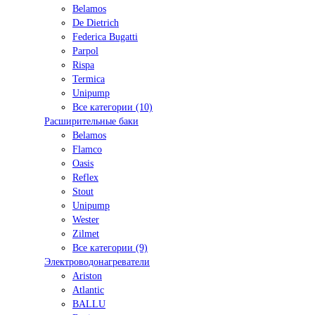
Belamos
De Dietrich
Federica Bugatti
Parpol
Rispa
Termica
Unipump
Все категории (10)
Расширительные баки
Belamos
Flamco
Oasis
Reflex
Stout
Unipump
Wester
Zilmet
Все категории (9)
Электроводонагреватели
Ariston
Atlantic
BALLU