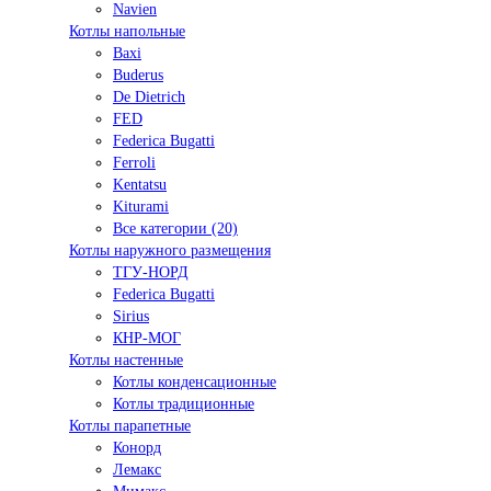
Navien
Котлы напольные
Baxi
Buderus
De Dietrich
FED
Federica Bugatti
Ferroli
Kentatsu
Kiturami
Все категории (20)
Котлы наружного размещения
ТГУ-НОРД
Federica Bugatti
Sirius
КНР-МОГ
Котлы настенные
Котлы конденсационные
Котлы традиционные
Котлы парапетные
Конорд
Лемакс