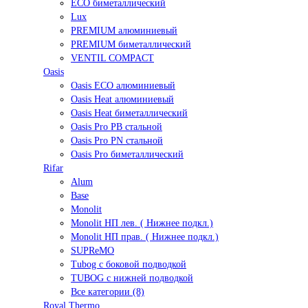
ECO биметаллический
Lux
PREMIUM алюминиевый
PREMIUM биметаллический
VENTIL COMPACT
Oasis
Oasis ECO алюминиевый
Oasis Heat алюминиевый
Oasis Heat биметаллический
Oasis Pro PB стальной
Oasis Pro PN стальной
Oasis Pro биметаллический
Rifar
Alum
Base
Monolit
Monolit НП лев. ( Нижнее подкл.)
Monolit НП прав. ( Нижнее подкл.)
SUPReMO
Tubog с боковой подводкой
TUBOG с нижней подводкой
Все категории (8)
Royal Thermo