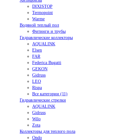
Антифризы
DIXISTOP
Termopoint
Warme
Водяной теплый пол
Фитинги и трубы
Гидравлические коллекторы
AQUALINK
Elsen
FAR
Federica Bugatti
GEKON
Gidruss
LEO
Rispa
Все категории (11)
Гидравлические стрелки
AQUALINK
Gidruss
Wilo
Zota
Коллекторы для теплого пола
Ondo