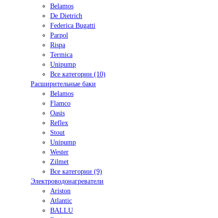
Belamos
De Dietrich
Federica Bugatti
Parpol
Rispa
Termica
Unipump
Все категории (10)
Расширительные баки
Belamos
Flamco
Oasis
Reflex
Stout
Unipump
Wester
Zilmet
Все категории (9)
Электроводонагреватели
Ariston
Atlantic
BALLU