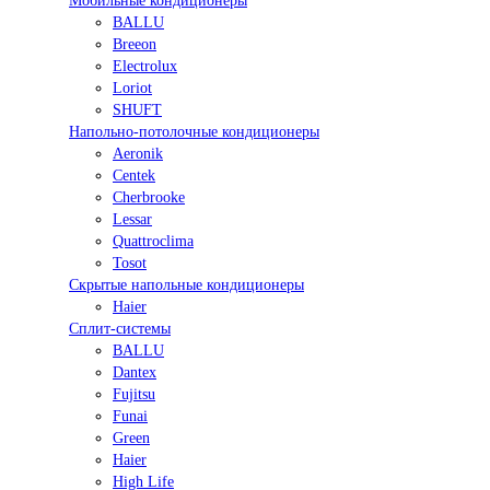
Мобильные кондиционеры
BALLU
Breeon
Electrolux
Loriot
SHUFT
Напольно-потолочные кондиционеры
Aeronik
Centek
Cherbrooke
Lessar
Quattroclima
Tosot
Скрытые напольные кондиционеры
Haier
Сплит-системы
BALLU
Dantex
Fujitsu
Funai
Green
Haier
High Life