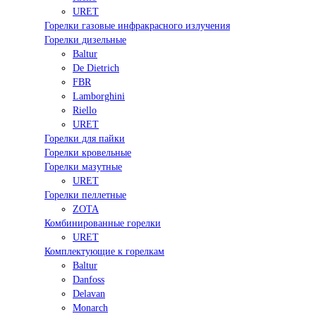
URET
Горелки газовые инфракрасного излучения
Горелки дизельные
Baltur
De Dietrich
FBR
Lamborghini
Riello
URET
Горелки для пайки
Горелки кровельные
Горелки мазутные
URET
Горелки пеллетные
ZOTA
Комбинированные горелки
URET
Комплектующие к горелкам
Baltur
Danfoss
Delavan
Monarch