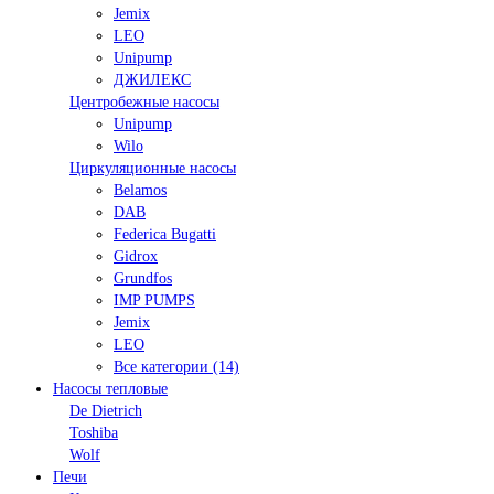
Jemix
LEO
Unipump
ДЖИЛЕКС
Центробежные насосы
Unipump
Wilo
Циркуляционные насосы
Belamos
DAB
Federica Bugatti
Gidrox
Grundfos
IMP PUMPS
Jemix
LEO
Все категории (14)
Насосы тепловые
De Dietrich
Toshiba
Wolf
Печи