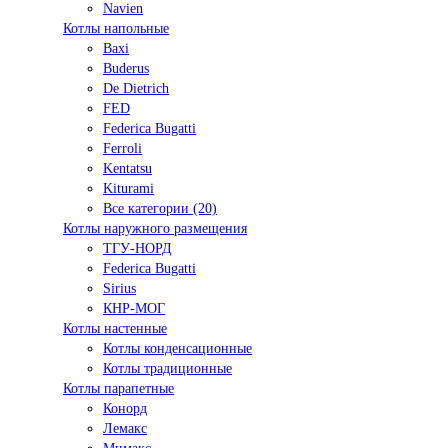
Navien
Котлы напольные
Baxi
Buderus
De Dietrich
FED
Federica Bugatti
Ferroli
Kentatsu
Kiturami
Все категории (20)
Котлы наружного размещения
ТГУ-НОРД
Federica Bugatti
Sirius
КНР-МОГ
Котлы настенные
Котлы конденсационные
Котлы традиционные
Котлы парапетные
Конорд
Лемакс