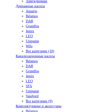
Ливгидромаш
Дренажные насосы
Aquario
Belamos
DAB
Grundfos
Jemix
LEO
Unipump
Wilo
Все категории (10)
Канализационные насосы
Belamos
DAB
Grundfos
Jemix
LEO
SFA
Unipump
Vandjord
Все категории (9)
Комплектующие и аксессуары
Belamos