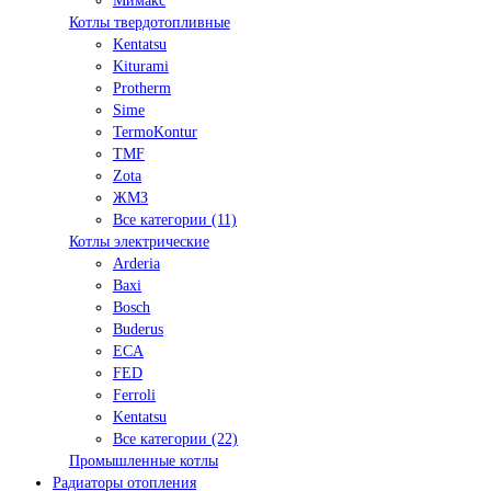
Мимакс
Котлы твердотопливные
Kentatsu
Kiturami
Protherm
Sime
TermoKontur
TMF
Zota
ЖМЗ
Все категории (11)
Котлы электрические
Arderia
Baxi
Bosch
Buderus
ECA
FED
Ferroli
Kentatsu
Все категории (22)
Промышленные котлы
Радиаторы отопления