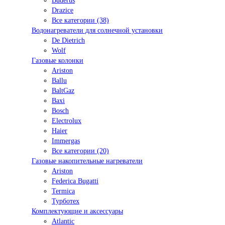
Buderus
Drazice
Все категории (38)
Водонагреватели для солнечной установки
De Dietrich
Wolf
Газовые колонки
Ariston
Ballu
BaltGaz
Baxi
Bosсh
Electrolux
Haier
Immergas
Все категории (20)
Газовые накопительные нагреватели
Ariston
Federica Bugatti
Termica
Турботех
Комплектующие и аксессуары
Atlantic