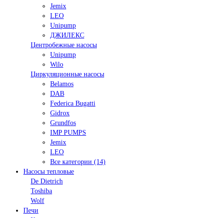
Jemix
LEO
Unipump
ДЖИЛЕКС
Центробежные насосы
Unipump
Wilo
Циркуляционные насосы
Belamos
DAB
Federica Bugatti
Gidrox
Grundfos
IMP PUMPS
Jemix
LEO
Все категории (14)
Насосы тепловые
De Dietrich
Toshiba
Wolf
Печи