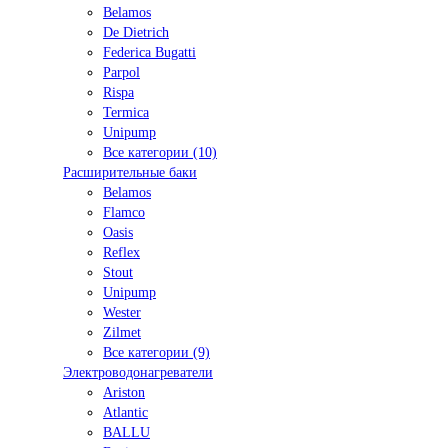
Belamos
De Dietrich
Federica Bugatti
Parpol
Rispa
Termica
Unipump
Все категории (10)
Расширительные баки
Belamos
Flamco
Oasis
Reflex
Stout
Unipump
Wester
Zilmet
Все категории (9)
Электроводонагреватели
Ariston
Atlantic
BALLU