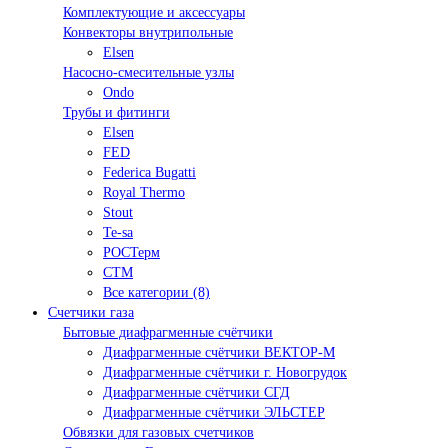
Комплектующие и аксессуары
Конвекторы внутрипольные
Elsen
Насосно-смесительные узлы
Ondo
Трубы и фитинги
Elsen
FED
Federica Bugatti
Royal Thermo
Stout
Te-sa
РОСТерм
СТМ
Все категории (8)
Счетчики газа
Бытовые диафрагменные счётчики
Диафрагменные счётчики ВЕКТОР-М
Диафрагменные счётчики г. Новогрудок
Диафрагменные счётчики СГД
Диафрагменные счётчики ЭЛЬСТЕР
Обвязки для газовых счетчиков