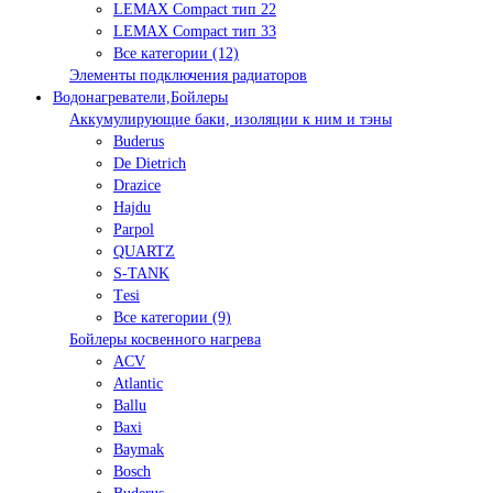
LEMAX Compact тип 22
LEMAX Compact тип 33
Все категории (12)
Элементы подключения радиаторов
Водонагреватели,Бойлеры
Аккумулирующие баки, изоляции к ним и тэны
Buderus
De Dietrich
Drazice
Hajdu
Parpol
QUARTZ
S-TANK
Tеsi
Все категории (9)
Бойлеры косвенного нагрева
ACV
Atlantic
Ballu
Baxi
Baymak
Bosch