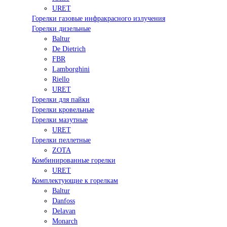
URET
Горелки газовые инфракрасного излучения
Горелки дизельные
Baltur
De Dietrich
FBR
Lamborghini
Riello
URET
Горелки для пайки
Горелки кровельные
Горелки мазутные
URET
Горелки пеллетные
ZOTA
Комбинированные горелки
URET
Комплектующие к горелкам
Baltur
Danfoss
Delavan
Monarch