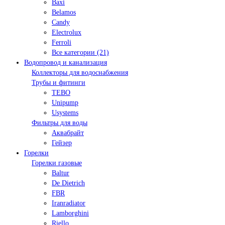
Baxi
Belamos
Candy
Electrolux
Ferroli
Все категории (21)
Водопровод и канализация
Коллекторы для водоснабжения
Трубы и фитинги
TEBO
Unipump
Usystems
Фильтры для воды
Аквабрайт
Гейзер
Горелки
Горелки газовые
Baltur
De Dietrich
FBR
Iranradiator
Lamborghini
Riello