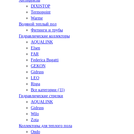
Антифризы
DIXISTOP
Termopoint
Warme
Водяной теплый пол
Фитинги и трубы
Гидравлические коллекторы
AQUALINK
Elsen
FAR
Federica Bugatti
GEKON
Gidruss
LEO
Rispa
Все категории (11)
Гидравлические стрелки
AQUALINK
Gidruss
Wilo
Zota
Коллекторы для теплого пола
Ondo