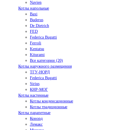
Navien
Котлы напольные
Baxi
Buderus
De Dietrich
FED
Federica Bugatti
Ferroli
Kentatsu
Kiturami
Все категории (20)
Котлы наружного размещения
ТГУ-НОРД
Federica Bugatti
Sirius
КНР-МОГ
Котлы настенные
Котлы конденсационные
Котлы традиционные
Котлы парапетные
Конорд
Лемакс