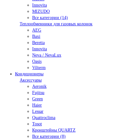
Innovita
MIZUDO
Все категории (14)
Теплообменники для газовых колонок
AEG
Baxi
Beretta
Innovita
Neva / NevaLux
Oasis
Vilterm
Кондиционеры
Аксессуары
Aeronik
Fujitsu
Green
Haier
Lessar
Quattroclima
Tosot
Кронштейны QUARTZ
Все категории (8)