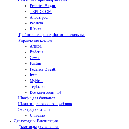
Стабилизаторы напряжения
Federica Bugatti
TEPLOCOM
Альбатрос
Ресанта
Штиль
Тройники сварные, фитинги стальные
Управление котлом
Ariston
Buderus
Cewal
Fantini
Federica Bugatti
Imit
MyHeat
Teplocom
Все категории (14)
Шкафы для баллонов
Шланги для газовых приборов
Электродвигатели
Unipump
Дымоходы и Вентиляция
Дымоходы для колонок