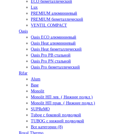
ECO биметаллический
Lux
PREMIUM алюминиевый
PREMIUM биметаллический
VENTIL COMPACT
Oasis
Oasis ECO алюминиевый
Oasis Heat алюминиевый
Oasis Heat биметаллический
Oasis Pro PB стальной
Oasis Pro PN стальной
Oasis Pro биметаллический
Rifar
Alum
Base
Monolit
Monolit НП лев. ( Нижнее подкл.)
Monolit НП прав. ( Нижнее подкл.)
SUPReMO
Tubog с боковой подводкой
TUBOG с нижней подводкой
Все категории (8)
Royal Thermo