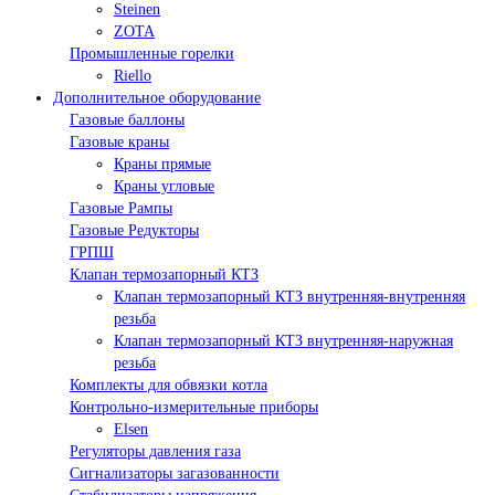
Steinen
ZOTA
Промышленные горелки
Riello
Дополнительное оборудование
Газовые баллоны
Газовые краны
Краны прямые
Краны угловые
Газовые Рампы
Газовые Редукторы
ГРПШ
Клапан термозапорный КТЗ
Клапан термозапорный КТЗ внутренняя-внутренняя
резьба
Клапан термозапорный КТЗ внутренняя-наружная
резьба
Комплекты для обвязки котла
Контрольно-измерительные приборы
Elsen
Регуляторы давления газа
Сигнализаторы загазованности