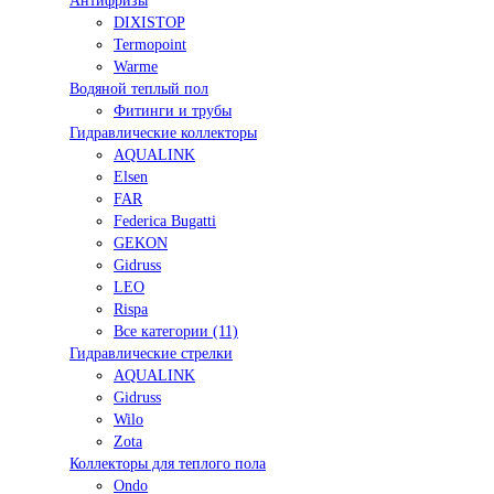
Антифризы
DIXISTOP
Termopoint
Warme
Водяной теплый пол
Фитинги и трубы
Гидравлические коллекторы
AQUALINK
Elsen
FAR
Federica Bugatti
GEKON
Gidruss
LEO
Rispa
Все категории (11)
Гидравлические стрелки
AQUALINK
Gidruss
Wilo
Zota
Коллекторы для теплого пола
Ondo