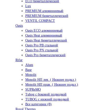
ECO биметаллический
Lux
PREMIUM алюминиевый
PREMIUM биметаллический
VENTIL COMPACT
Oasis
Oasis ECO алюминиевый
Oasis Heat алюминиевый
Oasis Heat биметаллический
Oasis Pro PB стальной
Oasis Pro PN стальной
Oasis Pro биметаллический
Rifar
Alum
Base
Monolit
Monolit НП лев. ( Нижнее подкл.)
Monolit НП прав. ( Нижнее подкл.)
SUPReMO
Tubog с боковой подводкой
TUBOG с нижней подводкой
Все категории (8)
Royal Thermo