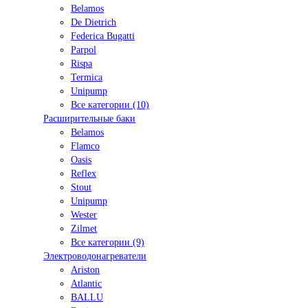
Belamos
De Dietrich
Federica Bugatti
Parpol
Rispa
Termica
Unipump
Все категории (10)
Расширительные баки
Belamos
Flamco
Oasis
Reflex
Stout
Unipump
Wester
Zilmet
Все категории (9)
Электроводонагреватели
Ariston
Atlantic
BALLU