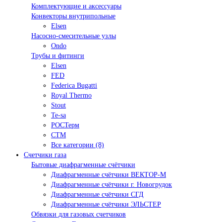
Комплектующие и аксессуары
Конвекторы внутрипольные
Elsen
Насосно-смесительные узлы
Ondo
Трубы и фитинги
Elsen
FED
Federica Bugatti
Royal Thermo
Stout
Te-sa
РОСТерм
СТМ
Все категории (8)
Счетчики газа
Бытовые диафрагменные счётчики
Диафрагменные счётчики ВЕКТОР-М
Диафрагменные счётчики г. Новогрудок
Диафрагменные счётчики СГД
Диафрагменные счётчики ЭЛЬСТЕР
Обвязки для газовых счетчиков