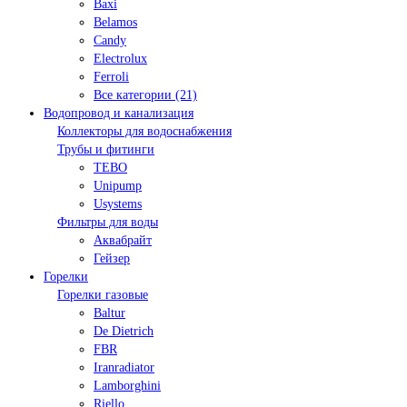
Baxi
Belamos
Candy
Electrolux
Ferroli
Все категории (21)
Водопровод и канализация
Коллекторы для водоснабжения
Трубы и фитинги
TEBO
Unipump
Usystems
Фильтры для воды
Аквабрайт
Гейзер
Горелки
Горелки газовые
Baltur
De Dietrich
FBR
Iranradiator
Lamborghini
Riello