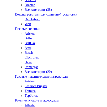
Buderus
Drazice
Все категории (38)
Водонагреватели для солнечной установки
De Dietrich
Wolf
Газовые колонки
Ariston
Ballu
BaltGaz
Baxi
Bosсh
Electrolux
Haier
Immergas
Все категории (20)
Газовые накопительные нагреватели
Ariston
Federica Bugatti
Termica
Турботех
Комплектующие и аксессуары
Atlantic