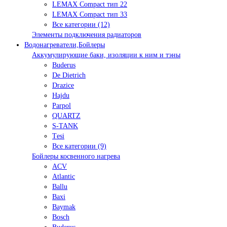
LEMAX Compact тип 22
LEMAX Compact тип 33
Все категории (12)
Элементы подключения радиаторов
Водонагреватели,Бойлеры
Аккумулирующие баки, изоляции к ним и тэны
Buderus
De Dietrich
Drazice
Hajdu
Parpol
QUARTZ
S-TANK
Tеsi
Все категории (9)
Бойлеры косвенного нагрева
ACV
Atlantic
Ballu
Baxi
Baymak
Bosch