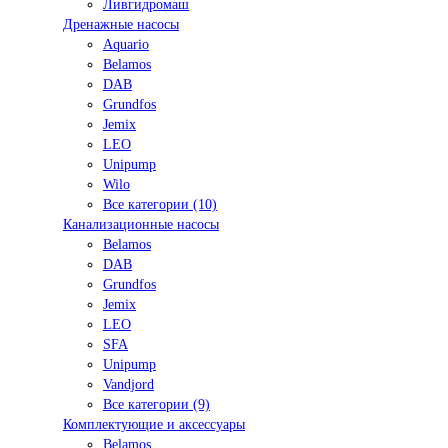
Ливгидромаш
Дренажные насосы
Aquario
Belamos
DAB
Grundfos
Jemix
LEO
Unipump
Wilo
Все категории (10)
Канализационные насосы
Belamos
DAB
Grundfos
Jemix
LEO
SFA
Unipump
Vandjord
Все категории (9)
Комплектующие и аксессуары
Belamos