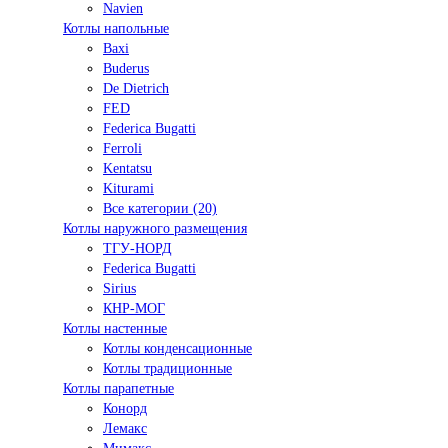
Navien
Котлы напольные
Baxi
Buderus
De Dietrich
FED
Federica Bugatti
Ferroli
Kentatsu
Kiturami
Все категории (20)
Котлы наружного размещения
ТГУ-НОРД
Federica Bugatti
Sirius
КНР-МОГ
Котлы настенные
Котлы конденсационные
Котлы традиционные
Котлы парапетные
Конорд
Лемакс