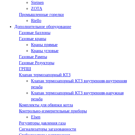
Steinen
ZOTA
Промышленные горелки
Riello
Дополнительное оборудование
Газовые баллоны
Газовые краны
Краны прямые
Краны угловые
Газовые Рампы
Газовые Редукторы
ГРПШ
Клапан термозапорный КТЗ
Клапан термозапорный КТЗ внутренняя-внутренняя
резьба
Клапан термозапорный КТЗ внутренняя-наружная
резьба
Комплекты для обвязки котла
Контрольно-измерительные приборы
Elsen
Регуляторы давления газа
Сигнализаторы загазованности