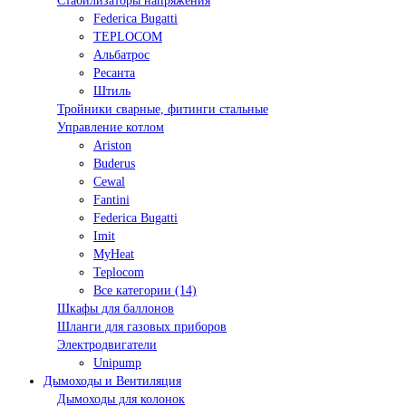
Стабилизаторы напряжения
Federica Bugatti
TEPLOCOM
Альбатрос
Ресанта
Штиль
Тройники сварные, фитинги стальные
Управление котлом
Ariston
Buderus
Cewal
Fantini
Federica Bugatti
Imit
MyHeat
Teplocom
Все категории (14)
Шкафы для баллонов
Шланги для газовых приборов
Электродвигатели
Unipump
Дымоходы и Вентиляция
Дымоходы для колонок