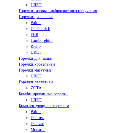
URET
Горелки газовые инфракрасного излучения
Горелки дизельные
Baltur
De Dietrich
FBR
Lamborghini
Riello
URET
Горелки для пайки
Горелки кровельные
Горелки мазутные
URET
Горелки пеллетные
ZOTA
Комбинированные горелки
URET
Комплектующие к горелкам
Baltur
Danfoss
Delavan
Monarch