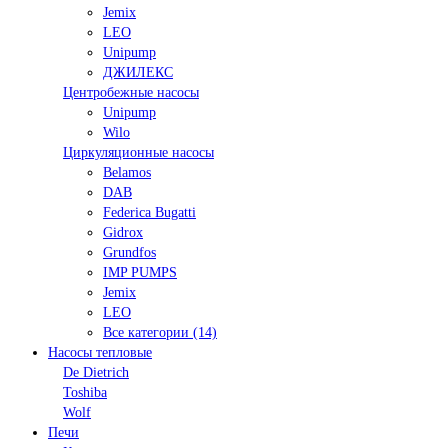
Jemix
LEO
Unipump
ДЖИЛЕКС
Центробежные насосы
Unipump
Wilo
Циркуляционные насосы
Belamos
DAB
Federica Bugatti
Gidrox
Grundfos
IMP PUMPS
Jemix
LEO
Все категории (14)
Насосы тепловые
De Dietrich
Toshiba
Wolf
Печи