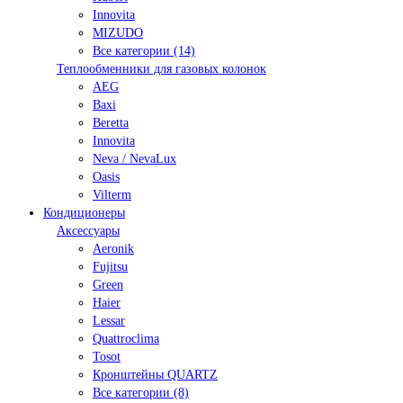
Innovita
MIZUDO
Все категории (14)
Теплообменники для газовых колонок
AEG
Baxi
Beretta
Innovita
Neva / NevaLux
Oasis
Vilterm
Кондиционеры
Аксессуары
Aeronik
Fujitsu
Green
Haier
Lessar
Quattroclima
Tosot
Кронштейны QUARTZ
Все категории (8)