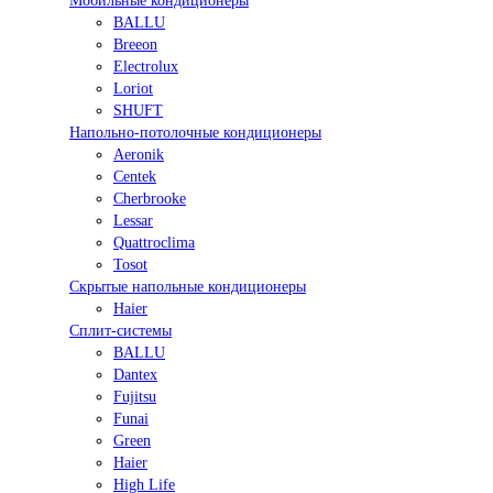
Мобильные кондиционеры
BALLU
Breeon
Electrolux
Loriot
SHUFT
Напольно-потолочные кондиционеры
Aeronik
Centek
Cherbrooke
Lessar
Quattroclima
Tosot
Скрытые напольные кондиционеры
Haier
Сплит-системы
BALLU
Dantex
Fujitsu
Funai
Green
Haier
High Life