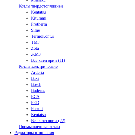
Мимакс
Котлы твердотопливные
Kentatsu
Kiturami
Protherm
Sime
TermoKontur
TMF
Zota
ЖМЗ
Все категории (11)
Котлы электрические
Arderia
Baxi
Bosch
Buderus
ECA
FED
Ferroli
Kentatsu
Все категории (22)
Промышленные котлы
Радиаторы отопления