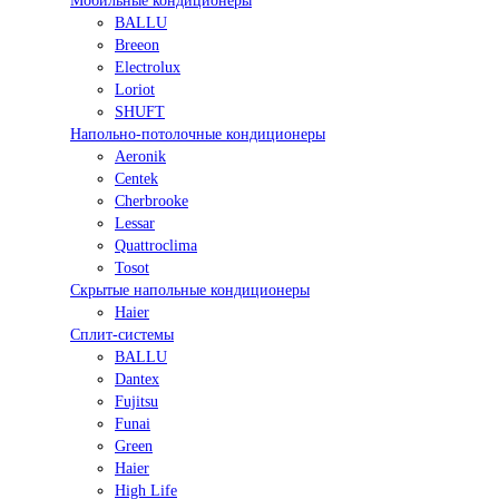
Мобильные кондиционеры
BALLU
Breeon
Electrolux
Loriot
SHUFT
Напольно-потолочные кондиционеры
Aeronik
Centek
Cherbrooke
Lessar
Quattroclima
Tosot
Скрытые напольные кондиционеры
Haier
Сплит-системы
BALLU
Dantex
Fujitsu
Funai
Green
Haier
High Life