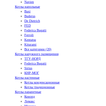
Navien
Котлы напольные
Baxi
Buderus
De Dietrich
FED
Federica Bugatti
Ferroli
Kentatsu
Kiturami
Все категории (20)
Котлы наружного размещения
ТГУ-НОРД
Federica Bugatti
Sirius
КНР-МОГ
Котлы настенные
Котлы конденсационные
Котлы традиционные
Котлы парапетные
Конорд
Лемакс