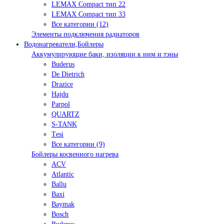
LEMAX Compact тип 22
LEMAX Compact тип 33
Все категории (12)
Элементы подключения радиаторов
Водонагреватели,Бойлеры
Аккумулирующие баки, изоляции к ним и тэны
Buderus
De Dietrich
Drazice
Hajdu
Parpol
QUARTZ
S-TANK
Tеsi
Все категории (9)
Бойлеры косвенного нагрева
ACV
Atlantic
Ballu
Baxi
Baymak
Bosch