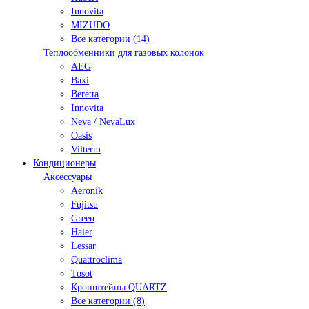
Innovita
MIZUDO
Все категории (14)
Теплообменники для газовых колонок
AEG
Baxi
Beretta
Innovita
Neva / NevaLux
Oasis
Vilterm
Кондиционеры
Аксессуары
Aeronik
Fujitsu
Green
Haier
Lessar
Quattroclima
Tosot
Кронштейны QUARTZ
Все категории (8)