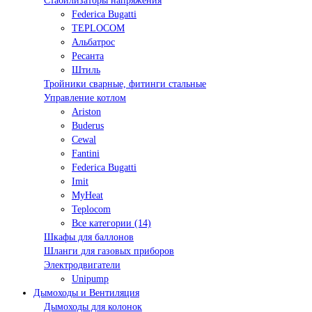
Стабилизаторы напряжения
Federica Bugatti
TEPLOCOM
Альбатрос
Ресанта
Штиль
Тройники сварные, фитинги стальные
Управление котлом
Ariston
Buderus
Cewal
Fantini
Federica Bugatti
Imit
MyHeat
Teplocom
Все категории (14)
Шкафы для баллонов
Шланги для газовых приборов
Электродвигатели
Unipump
Дымоходы и Вентиляция
Дымоходы для колонок