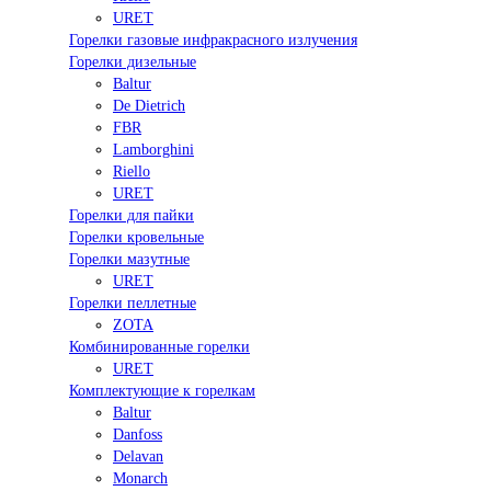
URET
Горелки газовые инфракрасного излучения
Горелки дизельные
Baltur
De Dietrich
FBR
Lamborghini
Riello
URET
Горелки для пайки
Горелки кровельные
Горелки мазутные
URET
Горелки пеллетные
ZOTA
Комбинированные горелки
URET
Комплектующие к горелкам
Baltur
Danfoss
Delavan
Monarch