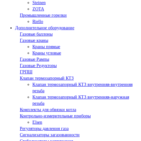
Steinen
ZOTA
Промышленные горелки
Riello
Дополнительное оборудование
Газовые баллоны
Газовые краны
Краны прямые
Краны угловые
Газовые Рампы
Газовые Редукторы
ГРПШ
Клапан термозапорный КТЗ
Клапан термозапорный КТЗ внутренняя-внутренняя
резьба
Клапан термозапорный КТЗ внутренняя-наружная
резьба
Комплекты для обвязки котла
Контрольно-измерительные приборы
Elsen
Регуляторы давления газа
Сигнализаторы загазованности