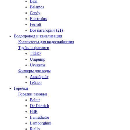
Baxi
Belamos
Candy
Electrolux
Ferroli
Все категории (21)
Водопровод и канализация
Коллекторы для водоснабжения
Трубы и фитинги
TEBO
Unipump
Usystems
Фильтры для воды
Аквабрайт
Гейзер
Горелки
Горелки газовые
Baltur
De Dietrich
FBR
Iranradiator
Lamborghini
Riello