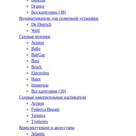
Buderus
Drazice
Все категории (38)
Водонагреватели для солнечной установки
De Dietrich
Wolf
Газовые колонки
Ariston
Ballu
BaltGaz
Baxi
Bosсh
Electrolux
Haier
Immergas
Все категории (20)
Газовые накопительные нагреватели
Ariston
Federica Bugatti
Termica
Турботех
Комплектующие и аксессуары
Atlantic