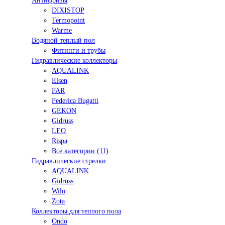
Антифризы
DIXISTOP
Termopoint
Warme
Водяной теплый пол
Фитинги и трубы
Гидравлические коллекторы
AQUALINK
Elsen
FAR
Federica Bugatti
GEKON
Gidruss
LEO
Rispa
Все категории (11)
Гидравлические стрелки
AQUALINK
Gidruss
Wilo
Zota
Коллекторы для теплого пола
Ondo