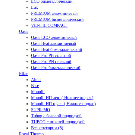
ECO биметаллический
Lux
PREMIUM алюминиевый
PREMIUM биметаллический
VENTIL COMPACT
Oasis
Oasis ECO алюминиевый
Oasis Heat алюминиевый
Oasis Heat биметаллический
Oasis Pro PB стальной
Oasis Pro PN стальной
Oasis Pro биметаллический
Rifar
Alum
Base
Monolit
Monolit НП лев. ( Нижнее подкл.)
Monolit НП прав. ( Нижнее подкл.)
SUPReMO
Tubog с боковой подводкой
TUBOG с нижней подводкой
Все категории (8)
Royal Thermo