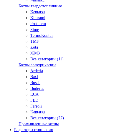
Мимакс
Котлы твердотопливные
Kentatsu
Kiturami
Protherm
Sime
TermoKontur
TMF
Zota
ЖМЗ
Все категории (11)
Котлы электрические
Arderia
Baxi
Bosch
Buderus
ECA
FED
Ferroli
Kentatsu
Все категории (22)
Промышленные котлы
Радиаторы отопления