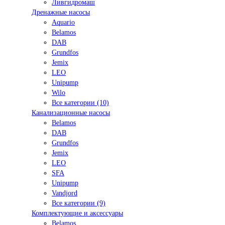
Ливгидромаш
Дренажные насосы
Aquario
Belamos
DAB
Grundfos
Jemix
LEO
Unipump
Wilo
Все категории (10)
Канализационные насосы
Belamos
DAB
Grundfos
Jemix
LEO
SFA
Unipump
Vandjord
Все категории (9)
Комплектующие и аксессуары
Belamos