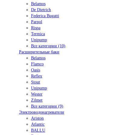
Belamos
De Dietrich
Federica Bugatti
Parpol
Rispa
Termica
Unipump
Все категории (10)
Расширительные баки
Belamos
Flamco
Oasis
Reflex
Stout
Unipump
Wester
Zilmet
Все категории (9)
Электроводонагреватели
Ariston
Atlantic
BALLU