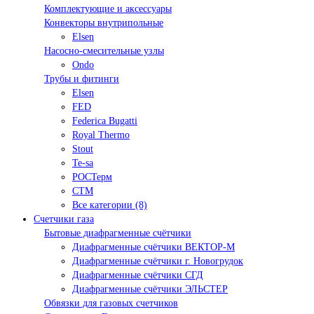
Комплектующие и аксессуары
Конвекторы внутрипольные
Elsen
Насосно-смесительные узлы
Ondo
Трубы и фитинги
Elsen
FED
Federica Bugatti
Royal Thermo
Stout
Te-sa
РОСТерм
СТМ
Все категории (8)
Счетчики газа
Бытовые диафрагменные счётчики
Диафрагменные счётчики ВЕКТОР-М
Диафрагменные счётчики г. Новогрудок
Диафрагменные счётчики СГД
Диафрагменные счётчики ЭЛЬСТЕР
Обвязки для газовых счетчиков