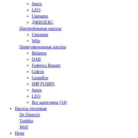
Jemix
LEO
Unipump
ДЖИЛЕКС
Центробежные насосы
Unipump
Wilo
Циркуляционные насосы
Belamos
DAB
Federica Bugatti
Gidrox
Grundfos
IMP PUMPS
Jemix
LEO
Все категории (14)
Насосы тепловые
De Dietrich
Toshiba
Wolf
Печи