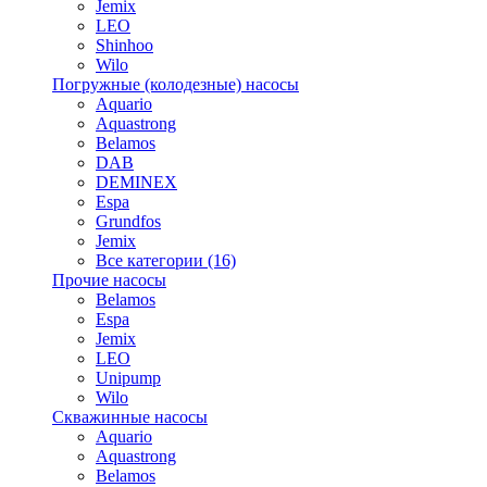
Jemix
LEO
Shinhoo
Wilo
Погружные (колодезные) насосы
Aquario
Aquastrong
Belamos
DAB
DEMINEX
Espa
Grundfos
Jemix
Все категории (16)
Прочие насосы
Belamos
Espa
Jemix
LEO
Unipump
Wilo
Скважинные насосы
Aquario
Aquastrong
Belamos