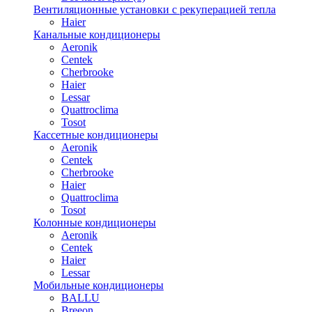
Вентиляционные установки с рекуперацией тепла
Haier
Канальные кондиционеры
Aeronik
Centek
Cherbrooke
Haier
Lessar
Quattroclima
Tosot
Кассетные кондиционеры
Aeronik
Centek
Cherbrooke
Haier
Quattroclima
Tosot
Колонные кондиционеры
Aeronik
Centek
Haier
Lessar
Мобильные кондиционеры
BALLU
Breeon