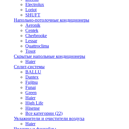
Electrolux
Loriot
SHUFT
Напольно-потолочные кондиционеры
Aeronik
Centek
Cherbrooke
Lessar
Quattroclima
Tosot
Скрытые напольные кондиционеры
Haier
Сплит-системы
BALLU
Dantex
Fujitsu
Funai
Green
Haier
High Life
Hisense
Все категории (22)
Увлажнители и очистители воздуха
Haier
Чиллеры и фанкойлы