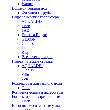
Warme
Водяной теплый пол
Фитинги и трубы
Гидравлические коллекторы
AQUALINK
Elsen
FAR
Federica Bugatti
GEKON
Gidruss
LEO
Rispa
Все категории (11)
Гидравлические стрелки
AQUALINK
Gidruss
Wilo
Zota
Коллекторы для теплого пола
Ondo
Комплектующие и аксессуары
Конвекторы внутрипольные
Elsen
Насосно-смесительные узлы
Ondo