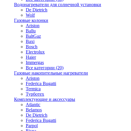
Водонагреватели для солнечной установки
De Dietrich
Wolf
Газовые колонки
Ariston
Ballu
BaltGaz
Baxi
Bosсh
Electrolux
Haier
Immergas
Все категории (20)
Газовые накопительные нагреватели
Ariston
Federica Bugatti
Termica
Турботех
Комплектующие и аксессуары
Atlantic
Belamos
De Dietrich
Federica Bugatti
Parpol
Rispa