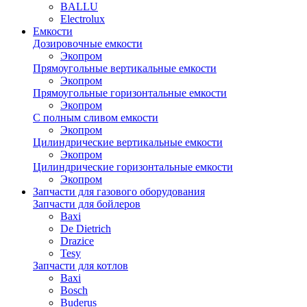
BALLU
Electrolux
Емкости
Дозировочные емкости
Экопром
Прямоугольные вертикальные емкости
Экопром
Прямоугольные горизонтальные емкости
Экопром
С полным сливом емкости
Экопром
Цилиндрические вертикальные емкости
Экопром
Цилиндрические горизонтальные емкости
Экопром
Запчасти для газового оборудования
Запчасти для бойлеров
Baxi
De Dietrich
Drazice
Tesy
Запчасти для котлов
Baxi
Bosch
Buderus