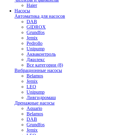
Haier
Насосы
Автоматика для насосов
DAB
GIDROX
Grundfos
Jemix
Pedrollo
Unipump
Акваконтроль
Джилекс
Все категории (8)
Вибрационные насосы
Belamos
Jemix
LEO
Unipump
Ливгидромаш
Дренажные насосы
Aquario
Belamos
DAB
Grundfos
Jemix