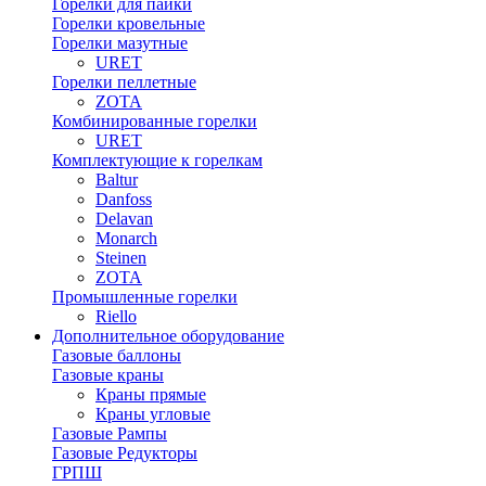
Горелки для пайки
Горелки кровельные
Горелки мазутные
URET
Горелки пеллетные
ZOTA
Комбинированные горелки
URET
Комплектующие к горелкам
Baltur
Danfoss
Delavan
Monarch
Steinen
ZOTA
Промышленные горелки
Riello
Дополнительное оборудование
Газовые баллоны
Газовые краны
Краны прямые
Краны угловые
Газовые Рампы
Газовые Редукторы
ГРПШ