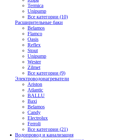
Termica
Unipump
Все категории (10)
Расширительные баки
Belamos
Flamco
Oasis
Reflex
Stout
Unipump
Wester
Zilmet
Все категории (9)
Электроводонагреватели
Ariston
Atlantic
BALLU
Baxi
Belamos
Candy
Electrolux
Ferroli
Все категории (21)
Водопровод и канализация