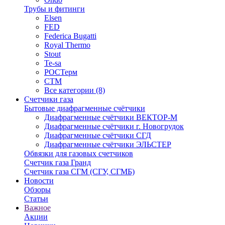
Трубы и фитинги
Elsen
FED
Federica Bugatti
Royal Thermo
Stout
Te-sa
РОСТерм
СТМ
Все категории (8)
Счетчики газа
Бытовые диафрагменные счётчики
Диафрагменные счётчики ВЕКТОР-М
Диафрагменные счётчики г. Новогрудок
Диафрагменные счётчики СГД
Диафрагменные счётчики ЭЛЬСТЕР
Обвязки для газовых счетчиков
Счетчик газа Гранд
Счетчик газа СГМ (СГУ, СГМБ)
Новости
Обзоры
Статьи
Важное
Акции