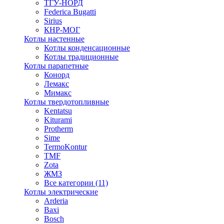
ТГУ-НОРД
Federica Bugatti
Sirius
КНР-МОГ
Котлы настенные
Котлы конденсационные
Котлы традиционные
Котлы парапетные
Конорд
Лемакс
Мимакс
Котлы твердотопливные
Kentatsu
Kiturami
Protherm
Sime
TermoKontur
TMF
Zota
ЖМЗ
Все категории (11)
Котлы электрические
Arderia
Baxi
Bosch