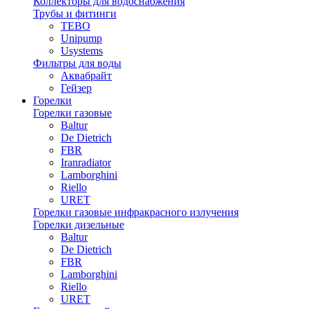
Коллекторы для водоснабжения
Трубы и фитинги
TEBO
Unipump
Usystems
Фильтры для воды
Аквабрайт
Гейзер
Горелки
Горелки газовые
Baltur
De Dietrich
FBR
Iranradiator
Lamborghini
Riello
URET
Горелки газовые инфракрасного излучения
Горелки дизельные
Baltur
De Dietrich
FBR
Lamborghini
Riello
URET