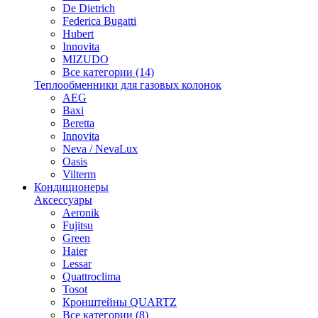
De Dietrich
Federica Bugatti
Hubert
Innovita
MIZUDO
Все категории (14)
Теплообменники для газовых колонок
AEG
Baxi
Beretta
Innovita
Neva / NevaLux
Oasis
Vilterm
Кондиционеры
Аксессуары
Aeronik
Fujitsu
Green
Haier
Lessar
Quattroclima
Tosot
Кронштейны QUARTZ
Все категории (8)