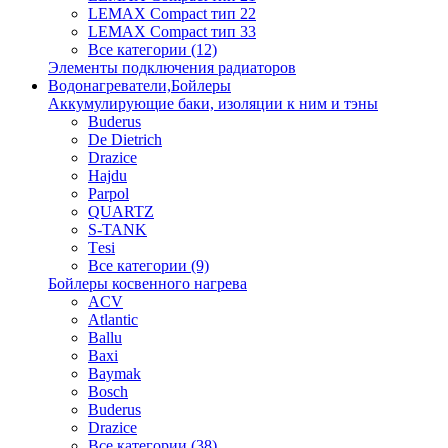
LEMAX Compact тип 22
LEMAX Compact тип 33
Все категории (12)
Элементы подключения радиаторов
Водонагреватели,Бойлеры
Аккумулирующие баки, изоляции к ним и тэны
Buderus
De Dietrich
Drazice
Hajdu
Parpol
QUARTZ
S-TANK
Tеsi
Все категории (9)
Бойлеры косвенного нагрева
ACV
Atlantic
Ballu
Baxi
Baymak
Bosch
Buderus
Drazice
Все категории (38)