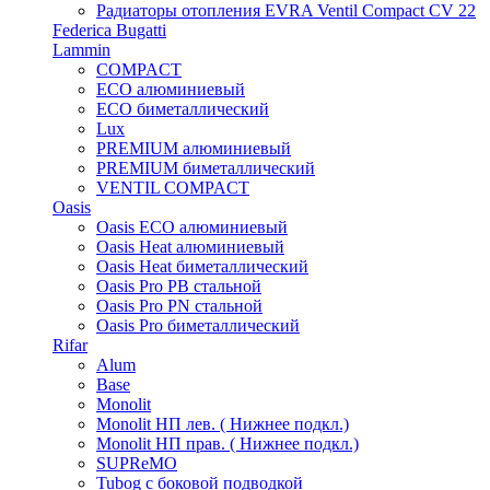
Радиаторы отопления EVRA Ventil Compact CV 22
Federica Bugatti
Lammin
COMPACT
ECO алюминиевый
ECO биметаллический
Lux
PREMIUM алюминиевый
PREMIUM биметаллический
VENTIL COMPACT
Oasis
Oasis ECO алюминиевый
Oasis Heat алюминиевый
Oasis Heat биметаллический
Oasis Pro PB стальной
Oasis Pro PN стальной
Oasis Pro биметаллический
Rifar
Alum
Base
Monolit
Monolit НП лев. ( Нижнее подкл.)
Monolit НП прав. ( Нижнее подкл.)
SUPReMO
Tubog с боковой подводкой