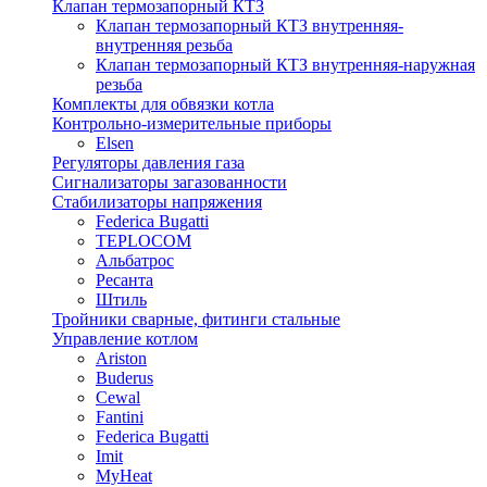
Клапан термозапорный КТЗ
Клапан термозапорный КТЗ внутренняя-
внутренняя резьба
Клапан термозапорный КТЗ внутренняя-наружная
резьба
Комплекты для обвязки котла
Контрольно-измерительные приборы
Elsen
Регуляторы давления газа
Сигнализаторы загазованности
Стабилизаторы напряжения
Federica Bugatti
TEPLOCOM
Альбатрос
Ресанта
Штиль
Тройники сварные, фитинги стальные
Управление котлом
Ariston
Buderus
Cewal
Fantini
Federica Bugatti
Imit
MyHeat