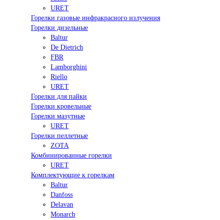
URET
Горелки газовые инфракрасного излучения
Горелки дизельные
Baltur
De Dietrich
FBR
Lamborghini
Riello
URET
Горелки для пайки
Горелки кровельные
Горелки мазутные
URET
Горелки пеллетные
ZOTA
Комбинированные горелки
URET
Комплектующие к горелкам
Baltur
Danfoss
Delavan
Monarch