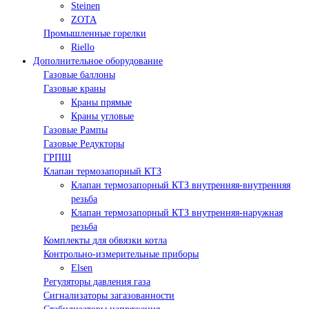
Steinen
ZOTA
Промышленные горелки
Riello
Дополнительное оборудование
Газовые баллоны
Газовые краны
Краны прямые
Краны угловые
Газовые Рампы
Газовые Редукторы
ГРПШ
Клапан термозапорный КТЗ
Клапан термозапорный КТЗ внутренняя-внутренняя
резьба
Клапан термозапорный КТЗ внутренняя-наружная
резьба
Комплекты для обвязки котла
Контрольно-измерительные приборы
Elsen
Регуляторы давления газа
Сигнализаторы загазованности