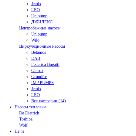
Jemix
LEO
Unipump
ДЖИЛЕКС
Центробежные насосы
Unipump
Wilo
Циркуляционные насосы
Belamos
DAB
Federica Bugatti
Gidrox
Grundfos
IMP PUMPS
Jemix
LEO
Все категории (14)
Насосы тепловые
De Dietrich
Toshiba
Wolf
Печи