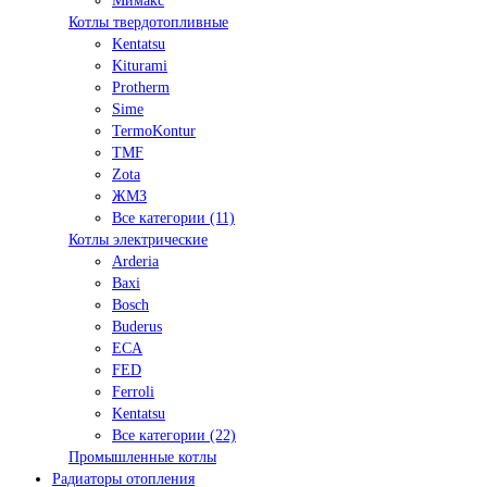
Мимакс
Котлы твердотопливные
Kentatsu
Kiturami
Protherm
Sime
TermoKontur
TMF
Zota
ЖМЗ
Все категории (11)
Котлы электрические
Arderia
Baxi
Bosch
Buderus
ECA
FED
Ferroli
Kentatsu
Все категории (22)
Промышленные котлы
Радиаторы отопления