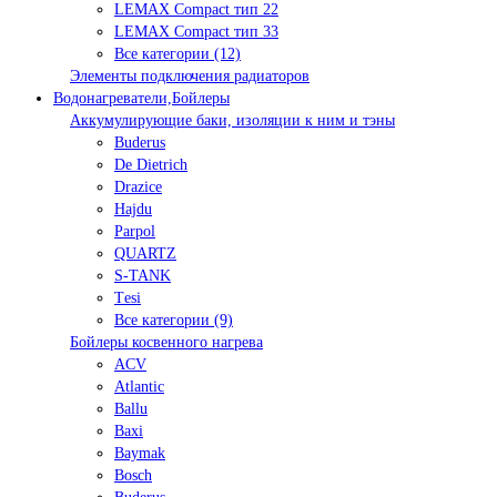
LEMAX Compact тип 22
LEMAX Compact тип 33
Все категории (12)
Элементы подключения радиаторов
Водонагреватели,Бойлеры
Аккумулирующие баки, изоляции к ним и тэны
Buderus
De Dietrich
Drazice
Hajdu
Parpol
QUARTZ
S-TANK
Tеsi
Все категории (9)
Бойлеры косвенного нагрева
ACV
Atlantic
Ballu
Baxi
Baymak
Bosch