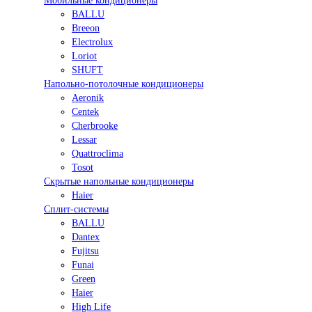
Мобильные кондиционеры
BALLU
Breeon
Electrolux
Loriot
SHUFT
Напольно-потолочные кондиционеры
Aeronik
Centek
Cherbrooke
Lessar
Quattroclima
Tosot
Скрытые напольные кондиционеры
Haier
Сплит-системы
BALLU
Dantex
Fujitsu
Funai
Green
Haier
High Life