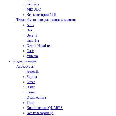
Innovita
MIZUDO
Все категории (14)
Теплообменники для газовых колонок
AEG
Baxi
Beretta
Innovita
Neva / NevaLux
Oasis
Vilterm
Кондиционеры
Аксессуары
Aeronik
Fujitsu
Green
Haier
Lessar
Quattroclima
Tosot
Кронштейны QUARTZ
Все категории (8)