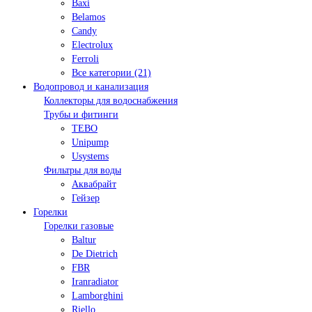
Baxi
Belamos
Candy
Electrolux
Ferroli
Все категории (21)
Водопровод и канализация
Коллекторы для водоснабжения
Трубы и фитинги
TEBO
Unipump
Usystems
Фильтры для воды
Аквабрайт
Гейзер
Горелки
Горелки газовые
Baltur
De Dietrich
FBR
Iranradiator
Lamborghini
Riello