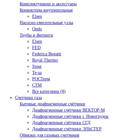
Комплектующие и аксессуары
Конвекторы внутрипольные
Elsen
Насосно-смесительные узлы
Ondo
Трубы и фитинги
Elsen
FED
Federica Bugatti
Royal Thermo
Stout
Te-sa
РОСТерм
СТМ
Все категории (8)
Счетчики газа
Бытовые диафрагменные счётчики
Диафрагменные счётчики ВЕКТОР-М
Диафрагменные счётчики г. Новогрудок
Диафрагменные счётчики СГД
Диафрагменные счётчики ЭЛЬСТЕР
Обвязки для газовых счетчиков