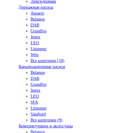
Ливгидромаш
Дренажные насосы
Aquario
Belamos
DAB
Grundfos
Jemix
LEO
Unipump
Wilo
Все категории (10)
Канализационные насосы
Belamos
DAB
Grundfos
Jemix
LEO
SFA
Unipump
Vandjord
Все категории (9)
Комплектующие и аксессуары
Belamos