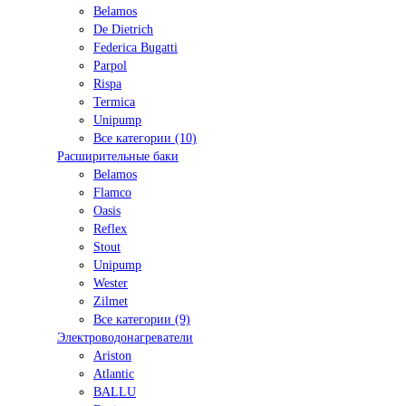
Belamos
De Dietrich
Federica Bugatti
Parpol
Rispa
Termica
Unipump
Все категории (10)
Расширительные баки
Belamos
Flamco
Oasis
Reflex
Stout
Unipump
Wester
Zilmet
Все категории (9)
Электроводонагреватели
Ariston
Atlantic
BALLU