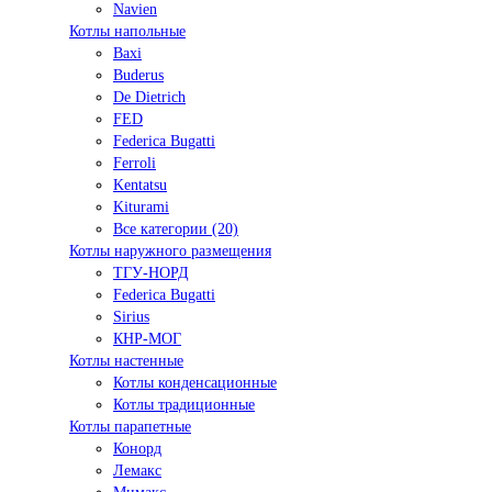
Navien
Котлы напольные
Baxi
Buderus
De Dietrich
FED
Federica Bugatti
Ferroli
Kentatsu
Kiturami
Все категории (20)
Котлы наружного размещения
ТГУ-НОРД
Federica Bugatti
Sirius
КНР-МОГ
Котлы настенные
Котлы конденсационные
Котлы традиционные
Котлы парапетные
Конорд
Лемакс