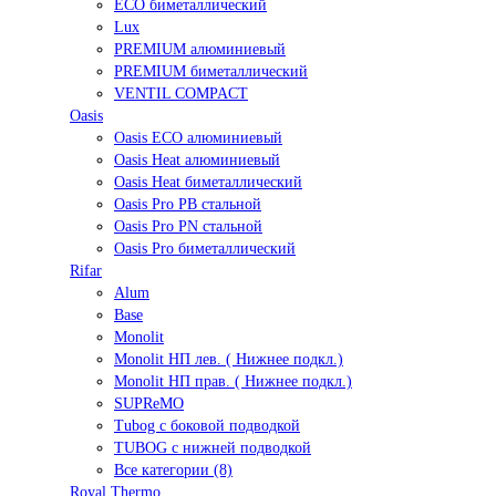
ECO биметаллический
Lux
PREMIUM алюминиевый
PREMIUM биметаллический
VENTIL COMPACT
Oasis
Oasis ECO алюминиевый
Oasis Heat алюминиевый
Oasis Heat биметаллический
Oasis Pro PB стальной
Oasis Pro PN стальной
Oasis Pro биметаллический
Rifar
Alum
Base
Monolit
Monolit НП лев. ( Нижнее подкл.)
Monolit НП прав. ( Нижнее подкл.)
SUPReMO
Tubog с боковой подводкой
TUBOG с нижней подводкой
Все категории (8)
Royal Thermo