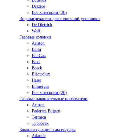
Buderus
Drazice
Все категории (38)
Водонагреватели для солнечной установки
De Dietrich
Wolf
Газовые колонки
Ariston
Ballu
BaltGaz
Baxi
Bosсh
Electrolux
Haier
Immergas
Все категории (20)
Газовые накопительные нагреватели
Ariston
Federica Bugatti
Termica
Турботех
Комплектующие и аксессуары
Atlantic