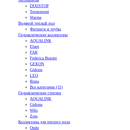
Антифризы
DIXISTOP
Termopoint
Warme
Водяной теплый пол
Фитинги и трубы
Гидравлические коллекторы
AQUALINK
Elsen
FAR
Federica Bugatti
GEKON
Gidruss
LEO
Rispa
Все категории (11)
Гидравлические стрелки
AQUALINK
Gidruss
Wilo
Zota
Коллекторы для теплого пола
Ondo