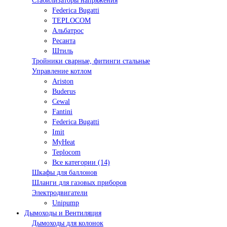
Стабилизаторы напряжения
Federica Bugatti
TEPLOCOM
Альбатрос
Ресанта
Штиль
Тройники сварные, фитинги стальные
Управление котлом
Ariston
Buderus
Cewal
Fantini
Federica Bugatti
Imit
MyHeat
Teplocom
Все категории (14)
Шкафы для баллонов
Шланги для газовых приборов
Электродвигатели
Unipump
Дымоходы и Вентиляция
Дымоходы для колонок