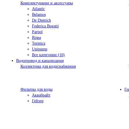
Комплектующие и аксессуары
Atlantic
Belamos
De Dietrich
Federica Bugatti
Parpol
Rispa
Termica
Unipump
Все категории (10)
Водопровод и канализация
Коллекторы для водоснабжения
Фильтры для воды
Го
Аквабрайт
Гейзер