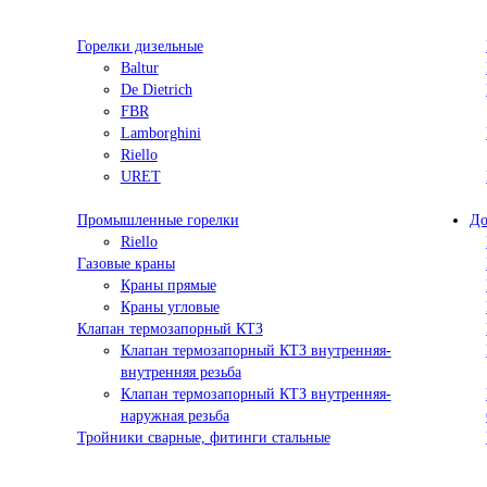
Горелки дизельные
Baltur
De Dietrich
FBR
Lamborghini
Riello
URET
Промышленные горелки
До
Riello
Газовые краны
Краны прямые
Краны угловые
Клапан термозапорный КТЗ
Клапан термозапорный КТЗ внутренняя-
внутренняя резьба
Клапан термозапорный КТЗ внутренняя-
наружная резьба
Тройники сварные, фитинги стальные