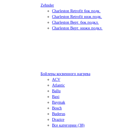
Zehnder
Charleston Retrofit бок.подк.
Charleston Retrofit ниж.подк.
Charleston Верт. бок.подкл.
Charleston Верт. нижн.подкл.
Бойлеры косвенного нагрева
ACV
Atlantic
Ballu
Baxi
Baymak
Bosch
Buderus
Drazice
Все категории (38)