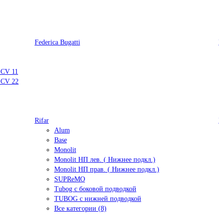
Federica Bugatti
 CV 11
 CV 22
Rifar
Alum
Base
Monolit
Monolit НП лев. ( Нижнее подкл.)
Monolit НП прав. ( Нижнее подкл.)
SUPReMO
Tubog с боковой подводкой
TUBOG с нижней подводкой
Все категории (8)