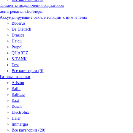
Элементы подключения радиаторов
донагреватели,Бойлеры
Аккумулирующие баки, изоляции к ним и тэны
Buderus
De Dietrich
Drazice
Hajdu
Parpol
QUARTZ
S-TANK
Tеsi
Все категории (9)
Газовые колонки
Ariston
Ballu
BaltGaz
Baxi
Bosсh
Electrolux
Haier
Immergas
Все категории (20)