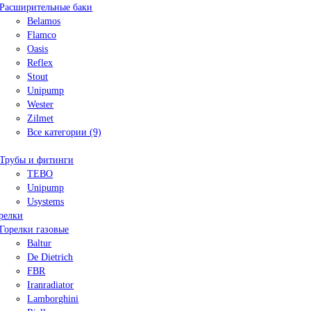
Расширительные баки
Belamos
Flamco
Oasis
Reflex
Stout
Unipump
Wester
Zilmet
Все категории (9)
Трубы и фитинги
TEBO
Unipump
Usystems
релки
Горелки газовые
Baltur
De Dietrich
FBR
Iranradiator
Lamborghini