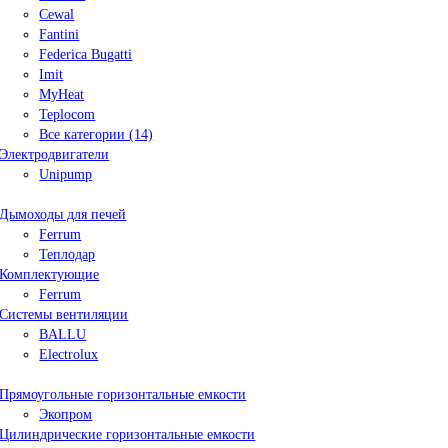
Cewal
Fantini
Federica Bugatti
Imit
MyHeat
Teplocom
Все категории (14)
Электродвигатели
Unipump
Дымоходы для печей
Ferrum
Теплодар
Комплектующие
Ferrum
Системы вентиляции
BALLU
Electrolux
Прямоугольные горизонтальные емкости
Экопром
Цилиндрические горизонтальные емкости