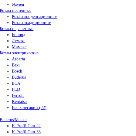
Navien
Котлы настенные
Котлы конденсационные
Котлы традиционные
Котлы парапетные
Конорд
Лемакс
Мимакс
Котлы электрические
Arderia
Baxi
Bosch
Buderus
ECA
FED
Ferroli
Kentatsu
Все категории (22)
Buderus/Meteor
K-Profil Тип 22
K-Profil Тип 33