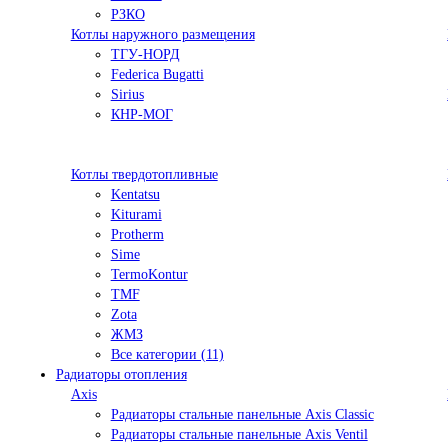
РЗКО
Котлы наружного размещения
ТГУ-НОРД
Federica Bugatti
Sirius
КНР-МОГ
Котлы твердотопливные
Kentatsu
Kiturami
Protherm
Sime
TermoKontur
TMF
Zota
ЖМЗ
Все категории (11)
Радиаторы отопления
Axis
Радиаторы стальные панельные Axis Classic
Радиаторы стальные панельные Axis Ventil