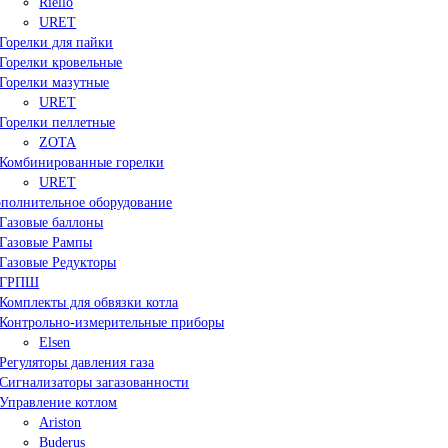
Riello
URET
Горелки для пайки
Горелки кровельные
Горелки мазутные
URET
Горелки пеллетные
ZOTA
Комбинированные горелки
URET
полнительное оборудование
Газовые баллоны
Газовые Рампы
Газовые Редукторы
ГРПШ
Комплекты для обвязки котла
Контрольно-измерительные приборы
Elsen
Регуляторы давления газа
Сигнализаторы загазованности
Управление котлом
Ariston
Buderus