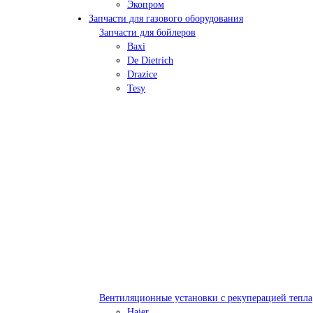
Экопром
Запчасти для газового оборудования
Запчасти для бойлеров
Baxi
De Dietrich
Drazice
Tesy
Вентиляционные установки с рекуперацией тепла
Haier