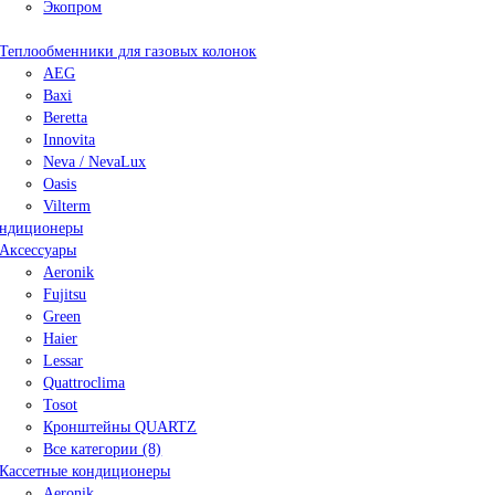
Экопром
Теплообменники для газовых колонок
AEG
Baxi
Beretta
Innovita
Neva / NevaLux
Oasis
Vilterm
ндиционеры
Аксессуары
Aeronik
Fujitsu
Green
Haier
Lessar
Quattroclima
Tosot
Кронштейны QUARTZ
Все категории (8)
Кассетные кондиционеры
Aeronik