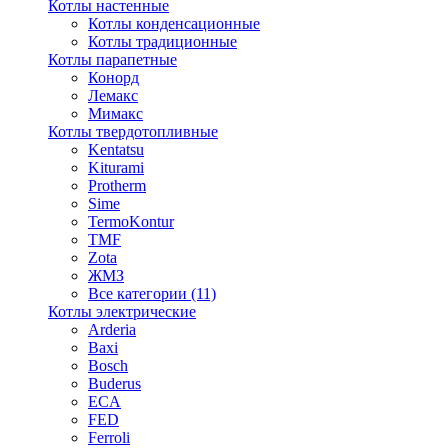
Котлы настенные
Котлы конденсационные
Котлы традиционные
Котлы парапетные
Конорд
Лемакс
Мимакс
Котлы твердотопливные
Kentatsu
Kiturami
Protherm
Sime
TermoKontur
TMF
Zota
ЖМЗ
Все категории (11)
Котлы электрические
Arderia
Baxi
Bosch
Buderus
ECA
FED
Ferroli