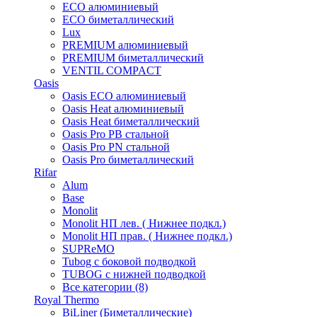
ECO алюминиевый
ECO биметаллический
Lux
PREMIUM алюминиевый
PREMIUM биметаллический
VENTIL COMPACT
Oasis
Oasis ECO алюминиевый
Oasis Heat алюминиевый
Oasis Heat биметаллический
Oasis Pro PB стальной
Oasis Pro PN стальной
Oasis Pro биметаллический
Rifar
Alum
Base
Monolit
Monolit НП лев. ( Нижнее подкл.)
Monolit НП прав. ( Нижнее подкл.)
SUPReMO
Tubog с боковой подводкой
TUBOG с нижней подводкой
Все категории (8)
Royal Thermo
BiLiner (Биметаллические)