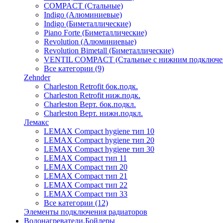
COMPACT (Стальные)
Indigo (Алюминиевые)
Indigo (Биметаллические)
Piano Forte (Биметаллические)
Revolution (Алюминиевые)
Revolution Bimetall (Биметаллические)
VENTIL COMPACT (Стальные с нижним подключе
Все категории (9)
Zehnder
Charleston Retrofit бок.подк.
Charleston Retrofit ниж.подк.
Charleston Верт. бок.подкл.
Charleston Верт. нижн.подкл.
Лемакс
LEMAX Compact hygiene тип 10
LEMAX Compact hygiene тип 20
LEMAX Compact hygiene тип 30
LEMAX Compact тип 11
LEMAX Compact тип 20
LEMAX Compact тип 21
LEMAX Compact тип 22
LEMAX Compact тип 33
Все категории (12)
Элементы подключения радиаторов
Водонагреватели,Бойлеры