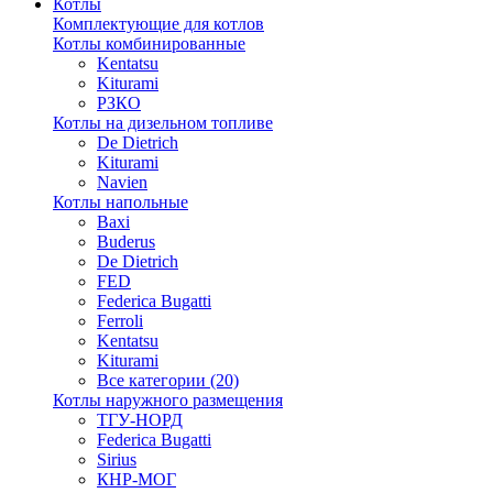
Котлы
Комплектующие для котлов
Котлы комбинированные
Kentatsu
Kiturami
РЗКО
Котлы на дизельном топливе
De Dietrich
Kiturami
Navien
Котлы напольные
Baxi
Buderus
De Dietrich
FED
Federica Bugatti
Ferroli
Kentatsu
Kiturami
Все категории (20)
Котлы наружного размещения
ТГУ-НОРД
Federica Bugatti
Sirius
КНР-МОГ