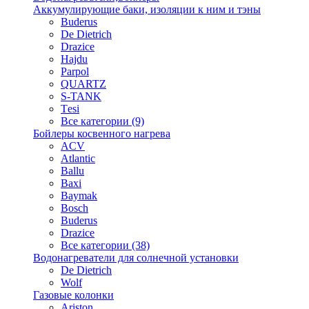
Аккумулирующие баки, изоляции к ним и тэны
Buderus
De Dietrich
Drazice
Hajdu
Parpol
QUARTZ
S-TANK
Tеsi
Все категории (9)
Бойлеры косвенного нагрева
ACV
Atlantic
Ballu
Baxi
Baymak
Bosch
Buderus
Drazice
Все категории (38)
Водонагреватели для солнечной установки
De Dietrich
Wolf
Газовые колонки
Ariston