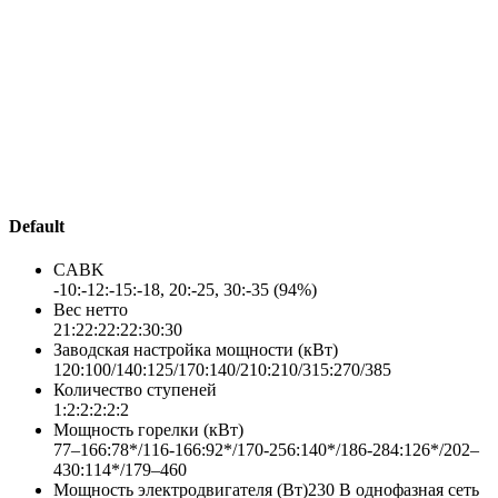
Default
CABK
-10:-12:-15:-18, 20:-25, 30:-35 (94%)
Вес нетто
21:22:22:22:30:30
Заводская настройка мощности (кВт)
120:100/140:125/170:140/210:210/315:270/385
Количество ступеней
1:2:2:2:2:2
Мощность горелки (кВт)
77–166:78*/116-166:92*/170-256:140*/186-284:126*/202–
430:114*/179–460
Мощность электродвигателя (Вт)230 В однофазная сеть