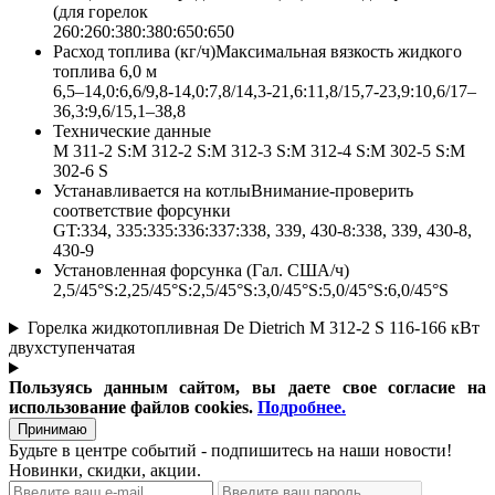
(для горелок
260:260:380:380:650:650
Расход топлива (кг/ч)Максимальная вязкость жидкого
топлива 6,0 м
6,5–14,0:6,6/9,8-14,0:7,8/14,3-21,6:11,8/15,7-23,9:10,6/17–
36,3:9,6/15,1–38,8
Технические данные
M 311-2 S:M 312-2 S:M 312-3 S:M 312-4 S:M 302-5 S:M
302-6 S
Устанавливается на котлыВнимание-проверить
соответствие форсунки
GT:334, 335:335:336:337:338, 339, 430-8:338, 339, 430-8,
430-9
Установленная форсунка (Гал. США/ч)
2,5/45°S:2,25/45°S:2,5/45°S:3,0/45°S:5,0/45°S:6,0/45°S
Горелка жидкотопливная De Dietrich M 312-2 S 116-166 кВт
двухступенчатая
Пользуясь данным сайтом, вы даете свое согласие на
использование файлов cookies.
Подробнее.
Принимаю
Будьте в центре событий - подпишитесь на наши новости!
Новинки, скидки, акции.