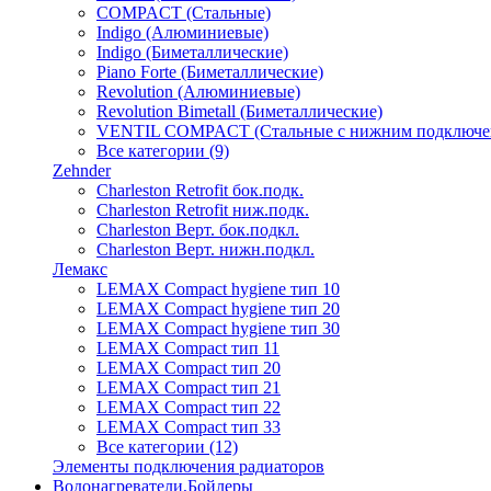
COMPACT (Стальные)
Indigo (Алюминиевые)
Indigo (Биметаллические)
Piano Forte (Биметаллические)
Revolution (Алюминиевые)
Revolution Bimetall (Биметаллические)
VENTIL COMPACT (Стальные с нижним подключе
Все категории (9)
Zehnder
Charleston Retrofit бок.подк.
Charleston Retrofit ниж.подк.
Charleston Верт. бок.подкл.
Charleston Верт. нижн.подкл.
Лемакс
LEMAX Compact hygiene тип 10
LEMAX Compact hygiene тип 20
LEMAX Compact hygiene тип 30
LEMAX Compact тип 11
LEMAX Compact тип 20
LEMAX Compact тип 21
LEMAX Compact тип 22
LEMAX Compact тип 33
Все категории (12)
Элементы подключения радиаторов
Водонагреватели,Бойлеры