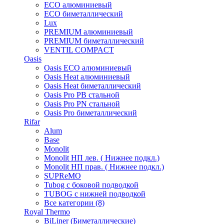
ECO алюминиевый
ECO биметаллический
Lux
PREMIUM алюминиевый
PREMIUM биметаллический
VENTIL COMPACT
Oasis
Oasis ECO алюминиевый
Oasis Heat алюминиевый
Oasis Heat биметаллический
Oasis Pro PB стальной
Oasis Pro PN стальной
Oasis Pro биметаллический
Rifar
Alum
Base
Monolit
Monolit НП лев. ( Нижнее подкл.)
Monolit НП прав. ( Нижнее подкл.)
SUPReMO
Tubog с боковой подводкой
TUBOG с нижней подводкой
Все категории (8)
Royal Thermo
BiLiner (Биметаллические)