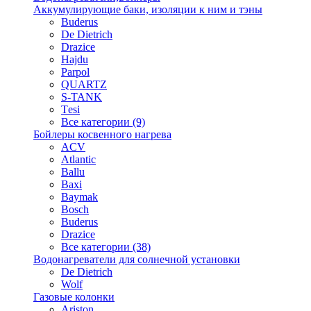
Аккумулирующие баки, изоляции к ним и тэны
Buderus
De Dietrich
Drazice
Hajdu
Parpol
QUARTZ
S-TANK
Tеsi
Все категории (9)
Бойлеры косвенного нагрева
ACV
Atlantic
Ballu
Baxi
Baymak
Bosch
Buderus
Drazice
Все категории (38)
Водонагреватели для солнечной установки
De Dietrich
Wolf
Газовые колонки
Ariston