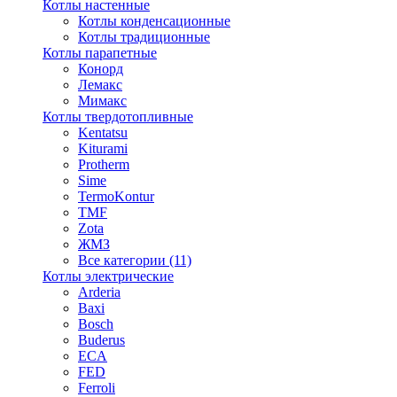
Котлы настенные
Котлы конденсационные
Котлы традиционные
Котлы парапетные
Конорд
Лемакс
Мимакс
Котлы твердотопливные
Kentatsu
Kiturami
Protherm
Sime
TermoKontur
TMF
Zota
ЖМЗ
Все категории (11)
Котлы электрические
Arderia
Baxi
Bosch
Buderus
ECA
FED
Ferroli