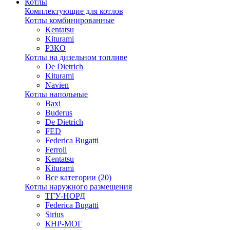
Котлы
Комплектующие для котлов
Котлы комбинированные
Kentatsu
Kiturami
РЗКО
Котлы на дизельном топливе
De Dietrich
Kiturami
Navien
Котлы напольные
Baxi
Buderus
De Dietrich
FED
Federica Bugatti
Ferroli
Kentatsu
Kiturami
Все категории (20)
Котлы наружного размещения
ТГУ-НОРД
Federica Bugatti
Sirius
КНР-МОГ