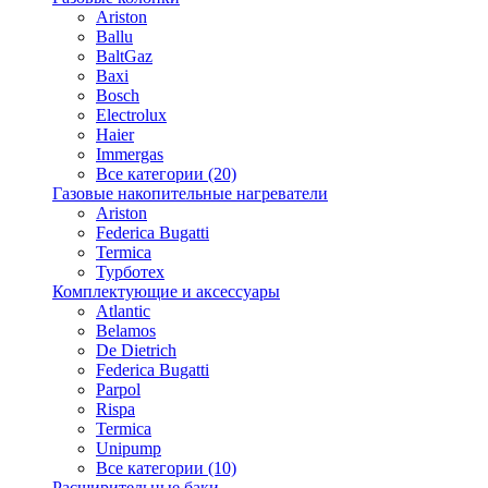
Ariston
Ballu
BaltGaz
Baxi
Bosсh
Electrolux
Haier
Immergas
Все категории (20)
Газовые накопительные нагреватели
Ariston
Federica Bugatti
Termica
Турботех
Комплектующие и аксессуары
Atlantic
Belamos
De Dietrich
Federica Bugatti
Parpol
Rispa
Termica
Unipump
Все категории (10)
Расширительные баки