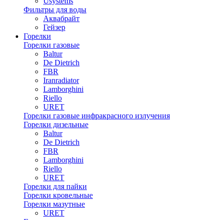
Usystems
Фильтры для воды
Аквабрайт
Гейзер
Горелки
Горелки газовые
Baltur
De Dietrich
FBR
Iranradiator
Lamborghini
Riello
URET
Горелки газовые инфракрасного излучения
Горелки дизельные
Baltur
De Dietrich
FBR
Lamborghini
Riello
URET
Горелки для пайки
Горелки кровельные
Горелки мазутные
URET