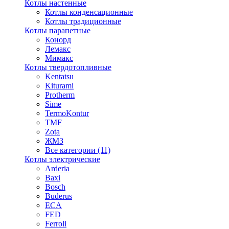
Котлы настенные
Котлы конденсационные
Котлы традиционные
Котлы парапетные
Конорд
Лемакс
Мимакс
Котлы твердотопливные
Kentatsu
Kiturami
Protherm
Sime
TermoKontur
TMF
Zota
ЖМЗ
Все категории (11)
Котлы электрические
Arderia
Baxi
Bosch
Buderus
ECA
FED
Ferroli