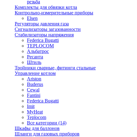
резьба
Комплекты для обвязки котла
Контрольно-измерительные приборы
Elsen
Регуляторы давления газа
Сигнализаторы загазованности
Стабилизаторы напряжения
Federica Bugatti
TEPLOCOM
Альбатрос
Ресанта
Штиль
Тройники сварные, фитинги стальные
Управление котлом
Ariston
Buderus
Cewal
Fantini
Federica Bugatti
Imit
MyHeat
Teplocom
Все категории (14)
Шкафы для баллонов
Шланги для газовых приборов