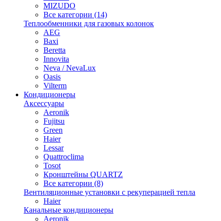
MIZUDO
Все категории (14)
Теплообменники для газовых колонок
AEG
Baxi
Beretta
Innovita
Neva / NevaLux
Oasis
Vilterm
Кондиционеры
Аксессуары
Aeronik
Fujitsu
Green
Haier
Lessar
Quattroclima
Tosot
Кронштейны QUARTZ
Все категории (8)
Вентиляционные установки с рекуперацией тепла
Haier
Канальные кондиционеры
Aeronik