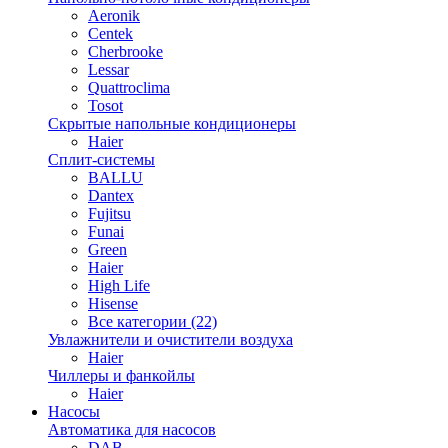
Aeronik
Centek
Cherbrooke
Lessar
Quattroclima
Tosot
Скрытые напольные кондиционеры
Haier
Сплит-системы
BALLU
Dantex
Fujitsu
Funai
Green
Haier
High Life
Hisense
Все категории (22)
Увлажнители и очистители воздуха
Haier
Чиллеры и фанкойлы
Haier
Насосы
Автоматика для насосов
DAB