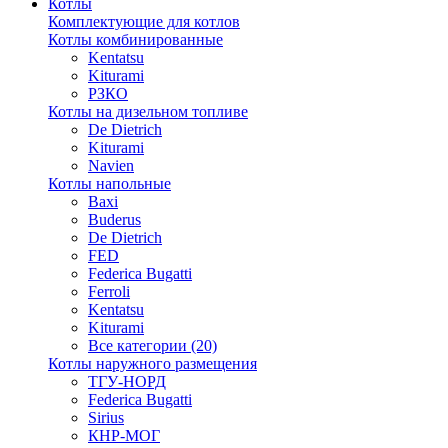
Котлы
Комплектующие для котлов
Котлы комбинированные
Kentatsu
Kiturami
РЗКО
Котлы на дизельном топливе
De Dietrich
Kiturami
Navien
Котлы напольные
Baxi
Buderus
De Dietrich
FED
Federica Bugatti
Ferroli
Kentatsu
Kiturami
Все категории (20)
Котлы наружного размещения
ТГУ-НОРД
Federica Bugatti
Sirius
КНР-МОГ