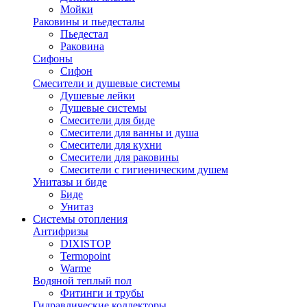
Мойки
Раковины и пьедесталы
Пьедестал
Раковина
Сифоны
Сифон
Смесители и душевые системы
Душевые лейки
Душевые системы
Смесители для биде
Смесители для ванны и душа
Смесители для кухни
Смесители для раковины
Смесители с гигиеническим душем
Унитазы и биде
Биде
Унитаз
Системы отопления
Антифризы
DIXISTOP
Termopoint
Warme
Водяной теплый пол
Фитинги и трубы
Гидравлические коллекторы