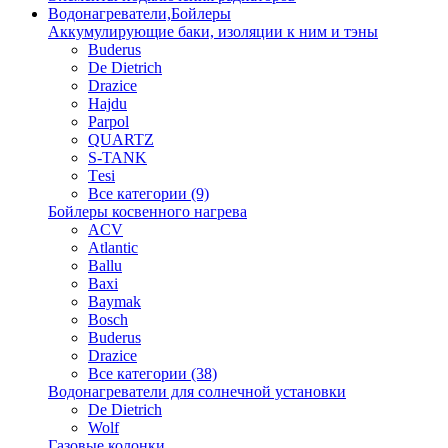
Водонагреватели,Бойлеры
Аккумулирующие баки, изоляции к ним и тэны
Buderus
De Dietrich
Drazice
Hajdu
Parpol
QUARTZ
S-TANK
Tеsi
Все категории (9)
Бойлеры косвенного нагрева
ACV
Atlantic
Ballu
Baxi
Baymak
Bosch
Buderus
Drazice
Все категории (38)
Водонагреватели для солнечной установки
De Dietrich
Wolf
Газовые колонки