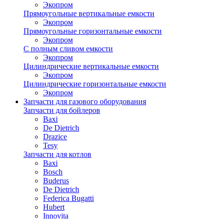
Экопром
Прямоугольные вертикальные емкости
Экопром
Прямоугольные горизонтальные емкости
Экопром
С полным сливом емкости
Экопром
Цилиндрические вертикальные емкости
Экопром
Цилиндрические горизонтальные емкости
Экопром
Запчасти для газового оборудования
Запчасти для бойлеров
Baxi
De Dietrich
Drazice
Tesy
Запчасти для котлов
Baxi
Bosch
Buderus
De Dietrich
Federica Bugatti
Hubert
Innovita