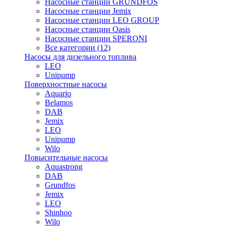
Насосные станции GRUNDFOS
Насосные станции Jemix
Насосные станции LEO GROUP
Насосные станции Oasis
Насосные станции SPERONI
Все категории (12)
Насосы для дизельного топлива
LEO
Unipump
Поверхностные насосы
Aquario
Belamos
DAB
Jemix
LEO
Unipump
Wilo
Повысительные насосы
Aquastrong
DAB
Grundfos
Jemix
LEO
Shinhoo
Wilo