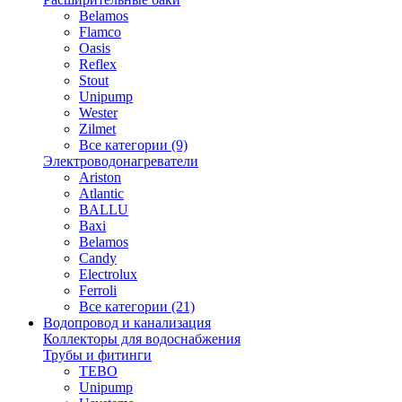
Belamos
Flamco
Oasis
Reflex
Stout
Unipump
Wester
Zilmet
Все категории (9)
Электроводонагреватели
Ariston
Atlantic
BALLU
Baxi
Belamos
Candy
Electrolux
Ferroli
Все категории (21)
Водопровод и канализация
Коллекторы для водоснабжения
Трубы и фитинги
TEBO
Unipump