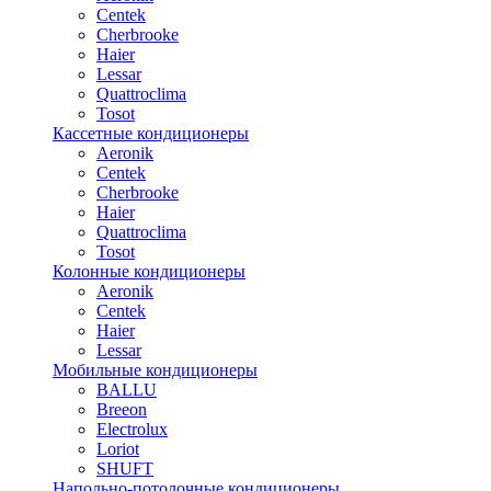
Centek
Cherbrooke
Haier
Lessar
Quattroclima
Tosot
Кассетные кондиционеры
Aeronik
Centek
Cherbrooke
Haier
Quattroclima
Tosot
Колонные кондиционеры
Aeronik
Centek
Haier
Lessar
Мобильные кондиционеры
BALLU
Breeon
Electrolux
Loriot
SHUFT
Напольно-потолочные кондиционеры