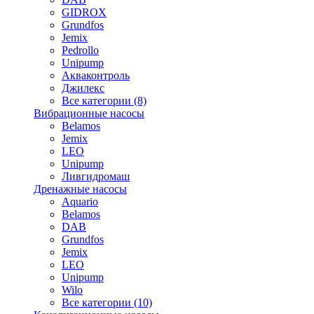
GIDROX
Grundfos
Jemix
Pedrollo
Unipump
Акваконтроль
Джилекс
Все категории (8)
Вибрационные насосы
Belamos
Jemix
LEO
Unipump
Ливгидромаш
Дренажные насосы
Aquario
Belamos
DAB
Grundfos
Jemix
LEO
Unipump
Wilo
Все категории (10)