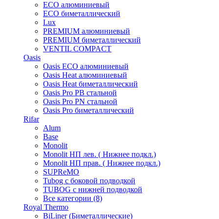
ECO алюминиевый
ECO биметаллический
Lux
PREMIUM алюминиевый
PREMIUM биметаллический
VENTIL COMPACT
Oasis
Oasis ECO алюминиевый
Oasis Heat алюминиевый
Oasis Heat биметаллический
Oasis Pro PB стальной
Oasis Pro PN стальной
Oasis Pro биметаллический
Rifar
Alum
Base
Monolit
Monolit НП лев. ( Нижнее подкл.)
Monolit НП прав. ( Нижнее подкл.)
SUPReMO
Tubog с боковой подводкой
TUBOG с нижней подводкой
Все категории (8)
Royal Thermo
BiLiner (Биметаллические)