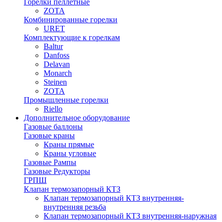
Горелки пеллетные
ZOTA
Комбинированные горелки
URET
Комплектующие к горелкам
Baltur
Danfoss
Delavan
Monarch
Steinen
ZOTA
Промышленные горелки
Riello
Дополнительное оборудование
Газовые баллоны
Газовые краны
Краны прямые
Краны угловые
Газовые Рампы
Газовые Редукторы
ГРПШ
Клапан термозапорный КТЗ
Клапан термозапорный КТЗ внутренняя-
внутренняя резьба
Клапан термозапорный КТЗ внутренняя-наружная