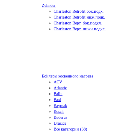
Zehnder
Charleston Retrofit бок.подк.
Charleston Retrofit ниж.подк.
Charleston Верт. бок.подкл.
Charleston Верт. нижн.подкл.
Бойлеры косвенного нагрева
ACV
Atlantic
Ballu
Baxi
Baymak
Bosch
Buderus
Drazice
Все категории (38)