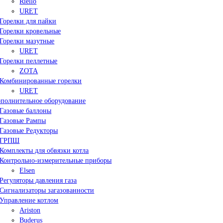
Riello
URET
Горелки для пайки
Горелки кровельные
Горелки мазутные
URET
Горелки пеллетные
ZOTA
Комбинированные горелки
URET
полнительное оборудование
Газовые баллоны
Газовые Рампы
Газовые Редукторы
ГРПШ
Комплекты для обвязки котла
Контрольно-измерительные приборы
Elsen
Регуляторы давления газа
Сигнализаторы загазованности
Управление котлом
Ariston
Buderus