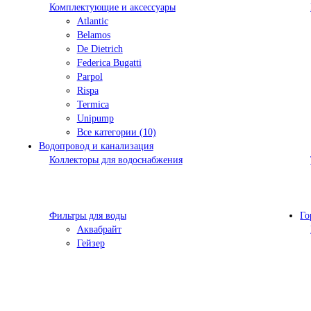
Комплектующие и аксессуары
Atlantic
Belamos
De Dietrich
Federica Bugatti
Parpol
Rispa
Termica
Unipump
Все категории (10)
Водопровод и канализация
Коллекторы для водоснабжения
Фильтры для воды
Го
Аквабрайт
Гейзер