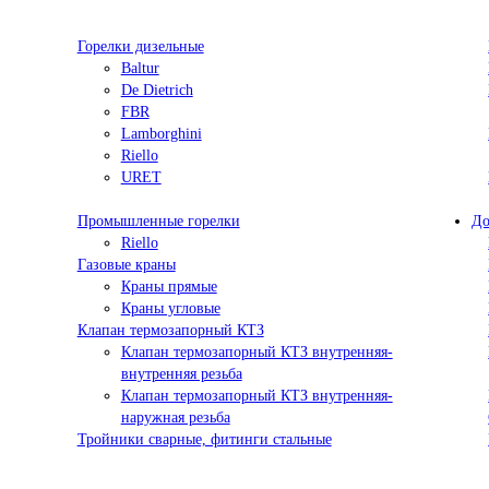
Горелки дизельные
Baltur
De Dietrich
FBR
Lamborghini
Riello
URET
Промышленные горелки
До
Riello
Газовые краны
Краны прямые
Краны угловые
Клапан термозапорный КТЗ
Клапан термозапорный КТЗ внутренняя-
внутренняя резьба
Клапан термозапорный КТЗ внутренняя-
наружная резьба
Тройники сварные, фитинги стальные