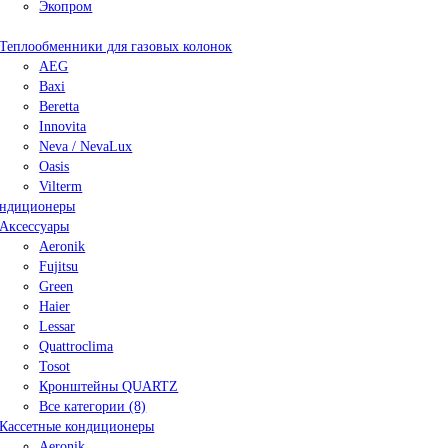
Экопром
Теплообменники для газовых колонок
AEG
Baxi
Beretta
Innovita
Neva / NevaLux
Oasis
Vilterm
ндиционеры
Аксессуары
Aeronik
Fujitsu
Green
Haier
Lessar
Quattroclima
Tosot
Кронштейны QUARTZ
Все категории (8)
Кассетные кондиционеры
Aeronik