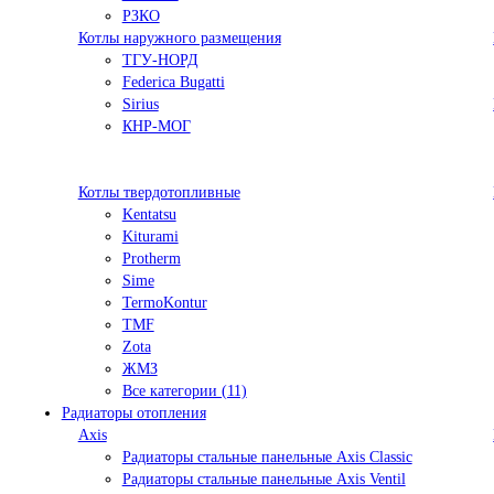
РЗКО
Котлы наружного размещения
ТГУ-НОРД
Federica Bugatti
Sirius
КНР-МОГ
Котлы твердотопливные
Kentatsu
Kiturami
Protherm
Sime
TermoKontur
TMF
Zota
ЖМЗ
Все категории (11)
Радиаторы отопления
Axis
Радиаторы стальные панельные Axis Classic
Радиаторы стальные панельные Axis Ventil