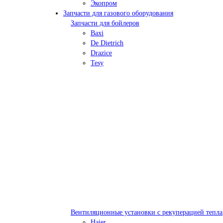
Экопром
Запчасти для газового оборудования
Запчасти для бойлеров
Baxi
De Dietrich
Drazice
Tesy
Вентиляционные установки с рекуперацией тепла
Haier