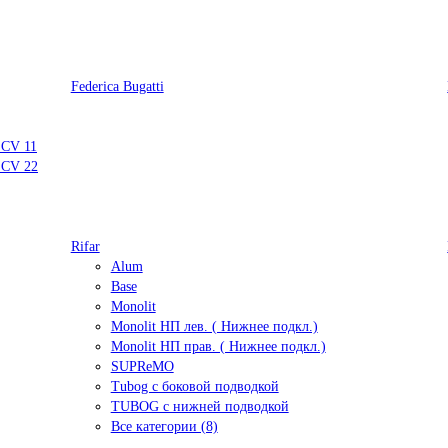
Federica Bugatti
 CV 11
 CV 22
Rifar
Alum
Base
Monolit
Monolit НП лев. ( Нижнее подкл.)
Monolit НП прав. ( Нижнее подкл.)
SUPReMO
Tubog с боковой подводкой
TUBOG с нижней подводкой
Все категории (8)