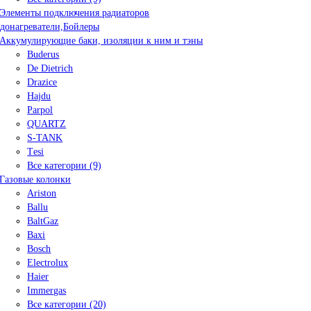
Элементы подключения радиаторов
донагреватели,Бойлеры
Аккумулирующие баки, изоляции к ним и тэны
Buderus
De Dietrich
Drazice
Hajdu
Parpol
QUARTZ
S-TANK
Tеsi
Все категории (9)
Газовые колонки
Ariston
Ballu
BaltGaz
Baxi
Bosсh
Electrolux
Haier
Immergas
Все категории (20)