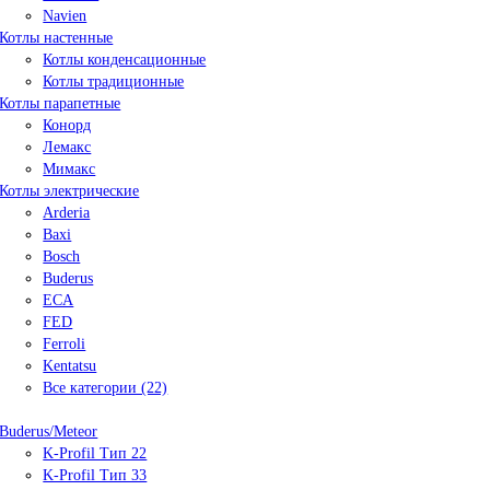
Navien
Котлы настенные
Котлы конденсационные
Котлы традиционные
Котлы парапетные
Конорд
Лемакс
Мимакс
Котлы электрические
Arderia
Baxi
Bosch
Buderus
ECA
FED
Ferroli
Kentatsu
Все категории (22)
Buderus/Meteor
K-Profil Тип 22
K-Profil Тип 33