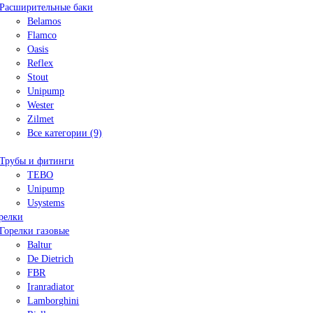
Расширительные баки
Belamos
Flamco
Oasis
Reflex
Stout
Unipump
Wester
Zilmet
Все категории (9)
Трубы и фитинги
TEBO
Unipump
Usystems
релки
Горелки газовые
Baltur
De Dietrich
FBR
Iranradiator
Lamborghini