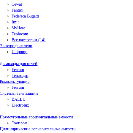
Cewal
Fantini
Federica Bugatti
Imit
MyHeat
Teplocom
Все категории (14)
Электродвигатели
Unipump
Дымоходы для печей
Ferrum
Теплодар
Комплектующие
Ferrum
Системы вентиляции
BALLU
Electrolux
Прямоугольные горизонтальные емкости
Экопром
Цилиндрические горизонтальные емкости