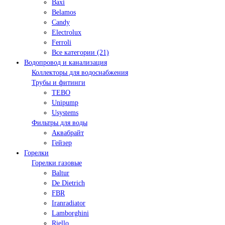
Baxi
Belamos
Candy
Electrolux
Ferroli
Все категории (21)
Водопровод и канализация
Коллекторы для водоснабжения
Трубы и фитинги
TEBO
Unipump
Usystems
Фильтры для воды
Аквабрайт
Гейзер
Горелки
Горелки газовые
Baltur
De Dietrich
FBR
Iranradiator
Lamborghini
Riello