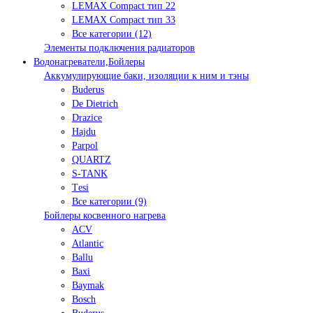
LEMAX Compact тип 22
LEMAX Compact тип 33
Все категории (12)
Элементы подключения радиаторов
Водонагреватели,Бойлеры
Аккумулирующие баки, изоляции к ним и тэны
Buderus
De Dietrich
Drazice
Hajdu
Parpol
QUARTZ
S-TANK
Tеsi
Все категории (9)
Бойлеры косвенного нагрева
ACV
Atlantic
Ballu
Baxi
Baymak
Bosch