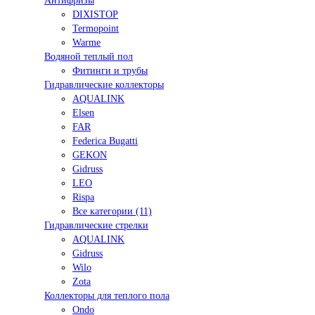
Антифризы
DIXISTOP
Termopoint
Warme
Водяной теплый пол
Фитинги и трубы
Гидравлические коллекторы
AQUALINK
Elsen
FAR
Federica Bugatti
GEKON
Gidruss
LEO
Rispa
Все категории (11)
Гидравлические стрелки
AQUALINK
Gidruss
Wilo
Zota
Коллекторы для теплого пола
Ondo