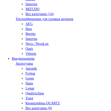
Innovita
MIZUDO
Все категории (14)
Теплообменники для газовых колонок
AEG
Baxi
Beretta
Innovita
Neva / NevaLux
Oasis
Vilterm
Кондиционеры
Аксессуары
Aeronik
Fujitsu
Green
Haier
Lessar
Quattroclima
Tosot
Кронштейны QUARTZ
Все категории (8)