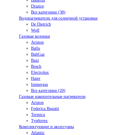
Buderus
Drazice
Все категории (38)
Водонагреватели для солнечной установки
De Dietrich
Wolf
Газовые колонки
Ariston
Ballu
BaltGaz
Baxi
Bosсh
Electrolux
Haier
Immergas
Все категории (20)
Газовые накопительные нагреватели
Ariston
Federica Bugatti
Termica
Турботех
Комплектующие и аксессуары
Atlantic