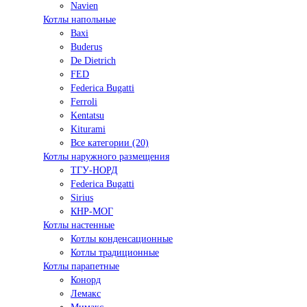
Navien
Котлы напольные
Baxi
Buderus
De Dietrich
FED
Federica Bugatti
Ferroli
Kentatsu
Kiturami
Все категории (20)
Котлы наружного размещения
ТГУ-НОРД
Federica Bugatti
Sirius
КНР-МОГ
Котлы настенные
Котлы конденсационные
Котлы традиционные
Котлы парапетные
Конорд
Лемакс