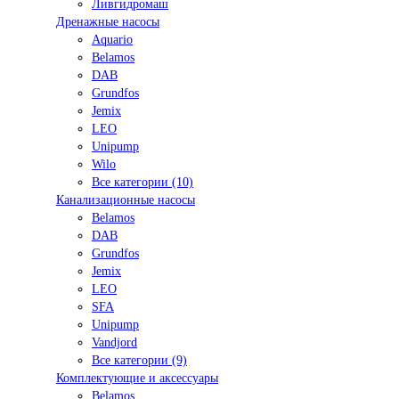
Ливгидромаш
Дренажные насосы
Aquario
Belamos
DAB
Grundfos
Jemix
LEO
Unipump
Wilo
Все категории (10)
Канализационные насосы
Belamos
DAB
Grundfos
Jemix
LEO
SFA
Unipump
Vandjord
Все категории (9)
Комплектующие и аксессуары
Belamos