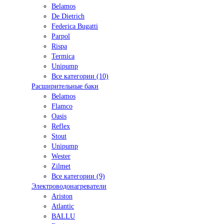
Belamos
De Dietrich
Federica Bugatti
Parpol
Rispa
Termica
Unipump
Все категории (10)
Расширительные баки
Belamos
Flamco
Oasis
Reflex
Stout
Unipump
Wester
Zilmet
Все категории (9)
Электроводонагреватели
Ariston
Atlantic
BALLU