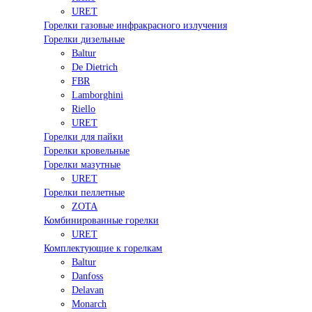
URET
Горелки газовые инфракрасного излучения
Горелки дизельные
Baltur
De Dietrich
FBR
Lamborghini
Riello
URET
Горелки для пайки
Горелки кровельные
Горелки мазутные
URET
Горелки пеллетные
ZOTA
Комбинированные горелки
URET
Комплектующие к горелкам
Baltur
Danfoss
Delavan
Monarch