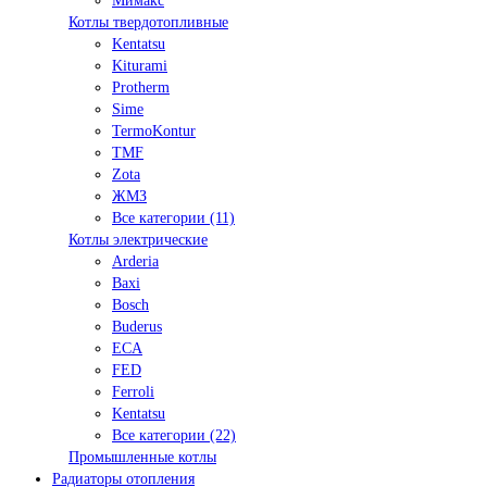
Мимакс
Котлы твердотопливные
Kentatsu
Kiturami
Protherm
Sime
TermoKontur
TMF
Zota
ЖМЗ
Все категории (11)
Котлы электрические
Arderia
Baxi
Bosch
Buderus
ECA
FED
Ferroli
Kentatsu
Все категории (22)
Промышленные котлы
Радиаторы отопления