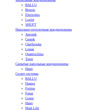
Мобильные кондиционеры
BALLU
Breeon
Electrolux
Loriot
SHUFT
Напольно-потолочные кондиционеры
Aeronik
Centek
Cherbrooke
Lessar
Quattroclima
Tosot
Скрытые напольные кондиционеры
Haier
Сплит-системы
BALLU
Dantex
Fujitsu
Funai
Green
Haier
High Life