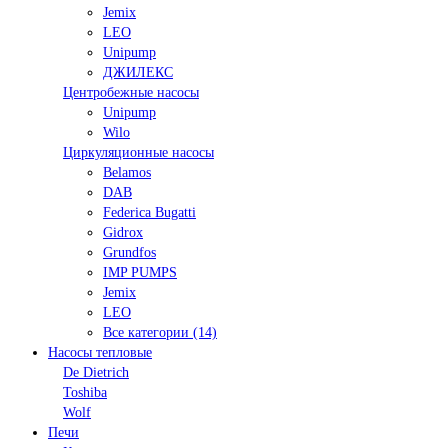
Jemix
LEO
Unipump
ДЖИЛЕКС
Центробежные насосы
Unipump
Wilo
Циркуляционные насосы
Belamos
DAB
Federica Bugatti
Gidrox
Grundfos
IMP PUMPS
Jemix
LEO
Все категории (14)
Насосы тепловые
De Dietrich
Toshiba
Wolf
Печи