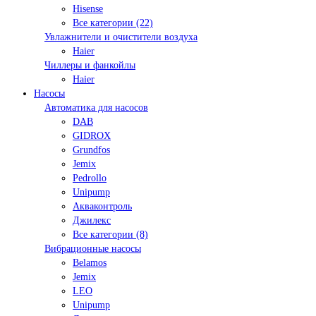
Hisense
Все категории (22)
Увлажнители и очистители воздуха
Haier
Чиллеры и фанкойлы
Haier
Насосы
Автоматика для насосов
DAB
GIDROX
Grundfos
Jemix
Pedrollo
Unipump
Акваконтроль
Джилекс
Все категории (8)
Вибрационные насосы
Belamos
Jemix
LEO
Unipump