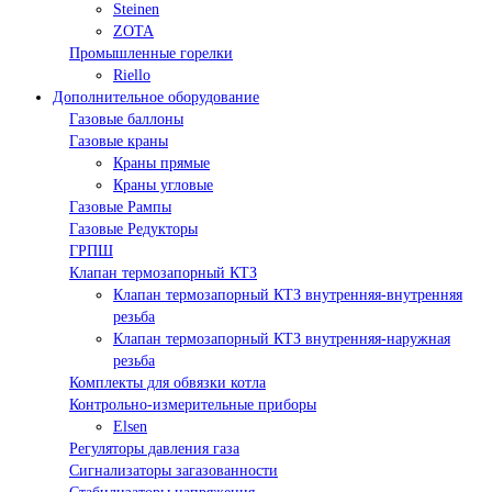
Steinen
ZOTA
Промышленные горелки
Riello
Дополнительное оборудование
Газовые баллоны
Газовые краны
Краны прямые
Краны угловые
Газовые Рампы
Газовые Редукторы
ГРПШ
Клапан термозапорный КТЗ
Клапан термозапорный КТЗ внутренняя-внутренняя
резьба
Клапан термозапорный КТЗ внутренняя-наружная
резьба
Комплекты для обвязки котла
Контрольно-измерительные приборы
Elsen
Регуляторы давления газа
Сигнализаторы загазованности