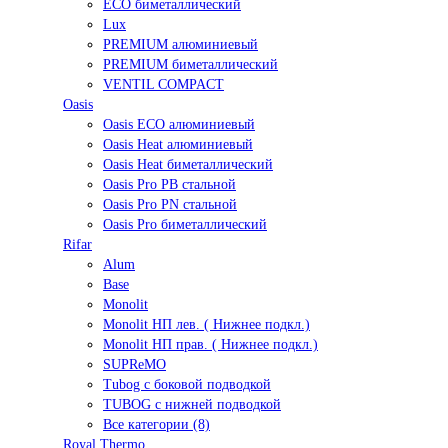
ECO биметаллический
Lux
PREMIUM алюминиевый
PREMIUM биметаллический
VENTIL COMPACT
Oasis
Oasis ECO алюминиевый
Oasis Heat алюминиевый
Oasis Heat биметаллический
Oasis Pro PB стальной
Oasis Pro PN стальной
Oasis Pro биметаллический
Rifar
Alum
Base
Monolit
Monolit НП лев. ( Нижнее подкл.)
Monolit НП прав. ( Нижнее подкл.)
SUPReMO
Tubog с боковой подводкой
TUBOG с нижней подводкой
Все категории (8)
Royal Thermo