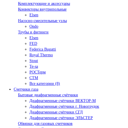
Комплектующие и аксессуары
Конвекторы внутрипольные
Elsen
Насосно-смесительные узлы
Ondo
Трубы и фитинги
Elsen
FED
Federica Bugatti
Royal Thermo
Stout
Te-sa
РОСТерм
СТМ
Все категории (8)
Счетчики газа
Бытовые диафрагменные счётчики
Диафрагменные счётчики ВЕКТОР-М
Диафрагменные счётчики г. Новогрудок
Диафрагменные счётчики СГД
Диафрагменные счётчики ЭЛЬСТЕР
Обвязки для газовых счетчиков