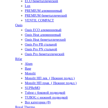
ECO биметаллический
Lux
PREMIUM алюминиевый
PREMIUM биметаллический
VENTIL COMPACT
Oasis
Oasis ECO алюминиевый
Oasis Heat алюминиевый
Oasis Heat биметаллический
Oasis Pro PB стальной
Oasis Pro PN стальной
Oasis Pro биметаллический
Rifar
Alum
Base
Monolit
Monolit НП лев. ( Нижнее подкл.)
Monolit НП прав. ( Нижнее подкл.)
SUPReMO
Tubog с боковой подводкой
TUBOG с нижней подводкой
Все категории (8)
Royal Thermo