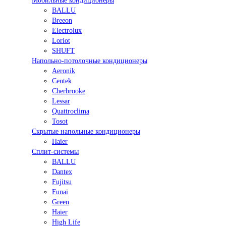
Мобильные кондиционеры
BALLU
Breeon
Electrolux
Loriot
SHUFT
Напольно-потолочные кондиционеры
Aeronik
Centek
Cherbrooke
Lessar
Quattroclima
Tosot
Скрытые напольные кондиционеры
Haier
Сплит-системы
BALLU
Dantex
Fujitsu
Funai
Green
Haier
High Life