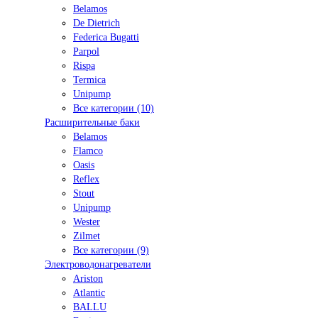
Belamos
De Dietrich
Federica Bugatti
Parpol
Rispa
Termica
Unipump
Все категории (10)
Расширительные баки
Belamos
Flamco
Oasis
Reflex
Stout
Unipump
Wester
Zilmet
Все категории (9)
Электроводонагреватели
Ariston
Atlantic
BALLU