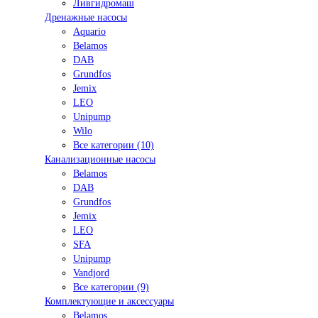
Ливгидромаш
Дренажные насосы
Aquario
Belamos
DAB
Grundfos
Jemix
LEO
Unipump
Wilo
Все категории (10)
Канализационные насосы
Belamos
DAB
Grundfos
Jemix
LEO
SFA
Unipump
Vandjord
Все категории (9)
Комплектующие и аксессуары
Belamos