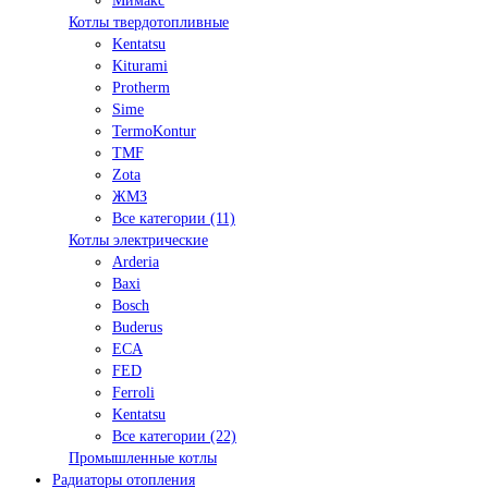
Мимакс
Котлы твердотопливные
Kentatsu
Kiturami
Protherm
Sime
TermoKontur
TMF
Zota
ЖМЗ
Все категории (11)
Котлы электрические
Arderia
Baxi
Bosch
Buderus
ECA
FED
Ferroli
Kentatsu
Все категории (22)
Промышленные котлы
Радиаторы отопления