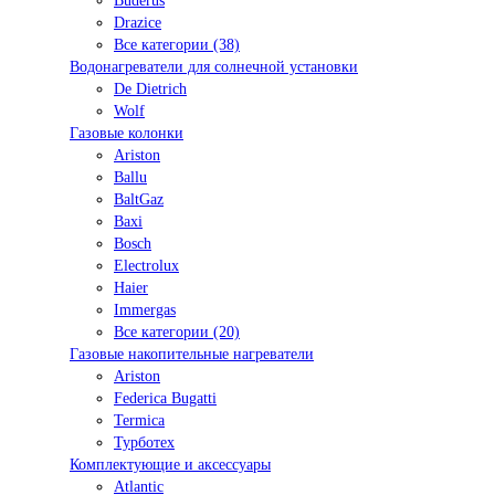
Buderus
Drazice
Все категории (38)
Водонагреватели для солнечной установки
De Dietrich
Wolf
Газовые колонки
Ariston
Ballu
BaltGaz
Baxi
Bosсh
Electrolux
Haier
Immergas
Все категории (20)
Газовые накопительные нагреватели
Ariston
Federica Bugatti
Termica
Турботех
Комплектующие и аксессуары
Atlantic