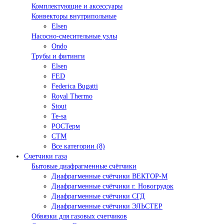
Комплектующие и аксессуары
Конвекторы внутрипольные
Elsen
Насосно-смесительные узлы
Ondo
Трубы и фитинги
Elsen
FED
Federica Bugatti
Royal Thermo
Stout
Te-sa
РОСТерм
СТМ
Все категории (8)
Счетчики газа
Бытовые диафрагменные счётчики
Диафрагменные счётчики ВЕКТОР-М
Диафрагменные счётчики г. Новогрудок
Диафрагменные счётчики СГД
Диафрагменные счётчики ЭЛЬСТЕР
Обвязки для газовых счетчиков