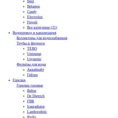
Baxi
Belamos
Candy
Electrolux
Ferroli
Все категории (21)
Водопровод и канализация
Коллекторы для водоснабжения
Трубы и фитинги
TEBO
Unipump
Usystems
Фильтры для воды
Аквабрайт
Гейзер
Горелки
Горелки газовые
Baltur
De Dietrich
FBR
Iranradiator
Lamborghini
Riello