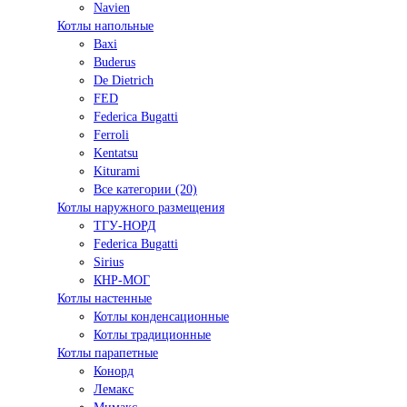
Navien
Котлы напольные
Baxi
Buderus
De Dietrich
FED
Federica Bugatti
Ferroli
Kentatsu
Kiturami
Все категории (20)
Котлы наружного размещения
ТГУ-НОРД
Federica Bugatti
Sirius
КНР-МОГ
Котлы настенные
Котлы конденсационные
Котлы традиционные
Котлы парапетные
Конорд
Лемакс