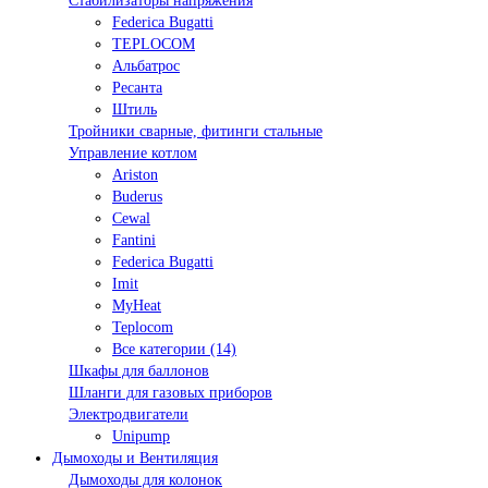
Стабилизаторы напряжения
Federica Bugatti
TEPLOCOM
Альбатрос
Ресанта
Штиль
Тройники сварные, фитинги стальные
Управление котлом
Ariston
Buderus
Cewal
Fantini
Federica Bugatti
Imit
MyHeat
Teplocom
Все категории (14)
Шкафы для баллонов
Шланги для газовых приборов
Электродвигатели
Unipump
Дымоходы и Вентиляция
Дымоходы для колонок