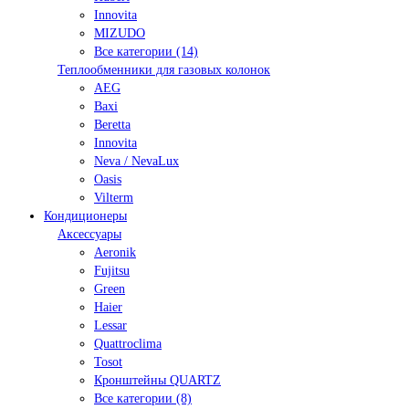
Innovita
MIZUDO
Все категории (14)
Теплообменники для газовых колонок
AEG
Baxi
Beretta
Innovita
Neva / NevaLux
Oasis
Vilterm
Кондиционеры
Аксессуары
Aeronik
Fujitsu
Green
Haier
Lessar
Quattroclima
Tosot
Кронштейны QUARTZ
Все категории (8)