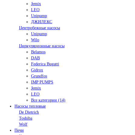
Jemix
LEO
Unipump
ДЖИЛЕКС
Центробежные насосы
Unipump
Wilo
Циркуляционные насосы
Belamos
DAB
Federica Bugatti
Gidrox
Grundfos
IMP PUMPS
Jemix
LEO
Все категории (14)
Насосы тепловые
De Dietrich
Toshiba
Wolf
Печи