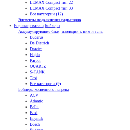
LEMAX Compact тип 22
LEMAX Compact тип 33
Все категории (12)
Элементы подключения радиаторов
Водонагреватели,Бойлеры
Аккумулирующие баки, изоляции к ним и тэны
Buderus
De Dietrich
Drazice
Hajdu
Parpol
QUARTZ
S-TANK
Tеsi
Все категории (9)
Бойлеры косвенного нагрева
ACV
Atlantic
Ballu
Baxi
Baymak
Bosch