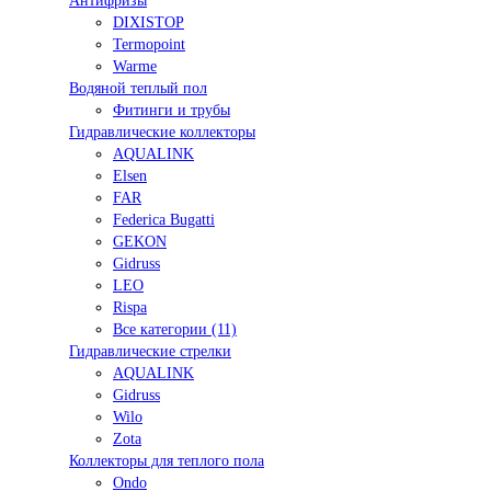
Антифризы
DIXISTOP
Termopoint
Warme
Водяной теплый пол
Фитинги и трубы
Гидравлические коллекторы
AQUALINK
Elsen
FAR
Federica Bugatti
GEKON
Gidruss
LEO
Rispa
Все категории (11)
Гидравлические стрелки
AQUALINK
Gidruss
Wilo
Zota
Коллекторы для теплого пола
Ondo