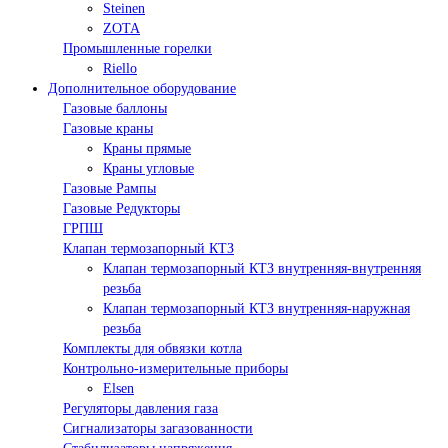
Steinen
ZOTA
Промышленные горелки
Riello
Дополнительное оборудование
Газовые баллоны
Газовые краны
Краны прямые
Краны угловые
Газовые Рампы
Газовые Редукторы
ГРПШ
Клапан термозапорный КТЗ
Клапан термозапорный КТЗ внутренняя-внутренняя
резьба
Клапан термозапорный КТЗ внутренняя-наружная
резьба
Комплекты для обвязки котла
Контрольно-измерительные приборы
Elsen
Регуляторы давления газа
Сигнализаторы загазованности