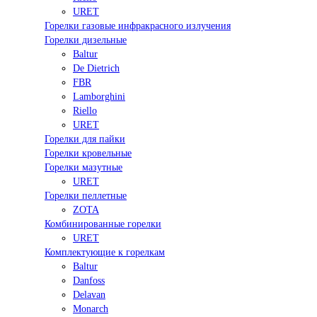
URET
Горелки газовые инфракрасного излучения
Горелки дизельные
Baltur
De Dietrich
FBR
Lamborghini
Riello
URET
Горелки для пайки
Горелки кровельные
Горелки мазутные
URET
Горелки пеллетные
ZOTA
Комбинированные горелки
URET
Комплектующие к горелкам
Baltur
Danfoss
Delavan
Monarch