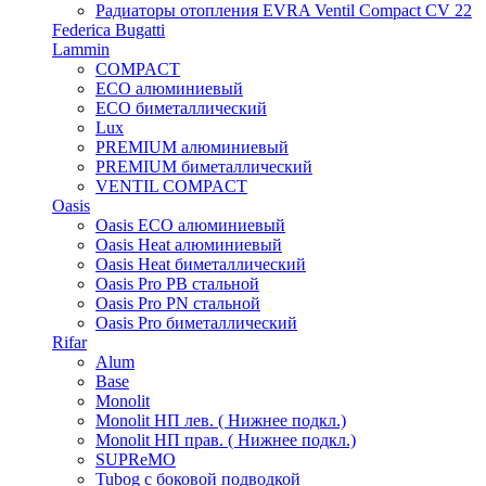
Радиаторы отопления EVRA Ventil Compact CV 22
Federica Bugatti
Lammin
COMPACT
ECO алюминиевый
ECO биметаллический
Lux
PREMIUM алюминиевый
PREMIUM биметаллический
VENTIL COMPACT
Oasis
Oasis ECO алюминиевый
Oasis Heat алюминиевый
Oasis Heat биметаллический
Oasis Pro PB стальной
Oasis Pro PN стальной
Oasis Pro биметаллический
Rifar
Alum
Base
Monolit
Monolit НП лев. ( Нижнее подкл.)
Monolit НП прав. ( Нижнее подкл.)
SUPReMO
Tubog с боковой подводкой