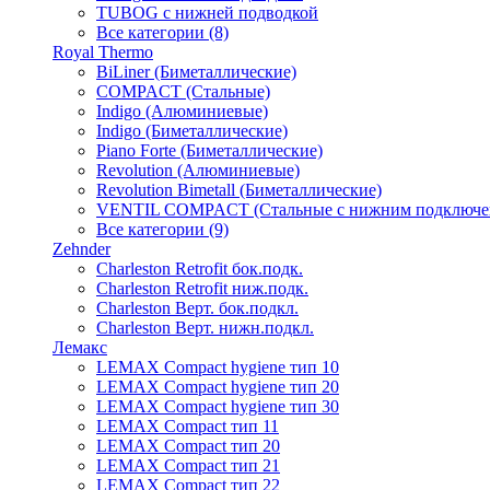
TUBOG с нижней подводкой
Все категории (8)
Royal Thermo
BiLiner (Биметаллические)
COMPACT (Стальные)
Indigo (Алюминиевые)
Indigo (Биметаллические)
Piano Forte (Биметаллические)
Revolution (Алюминиевые)
Revolution Bimetall (Биметаллические)
VENTIL COMPACT (Стальные с нижним подключе
Все категории (9)
Zehnder
Charleston Retrofit бок.подк.
Charleston Retrofit ниж.подк.
Charleston Верт. бок.подкл.
Charleston Верт. нижн.подкл.
Лемакс
LEMAX Compact hygiene тип 10
LEMAX Compact hygiene тип 20
LEMAX Compact hygiene тип 30
LEMAX Compact тип 11
LEMAX Compact тип 20
LEMAX Compact тип 21
LEMAX Compact тип 22