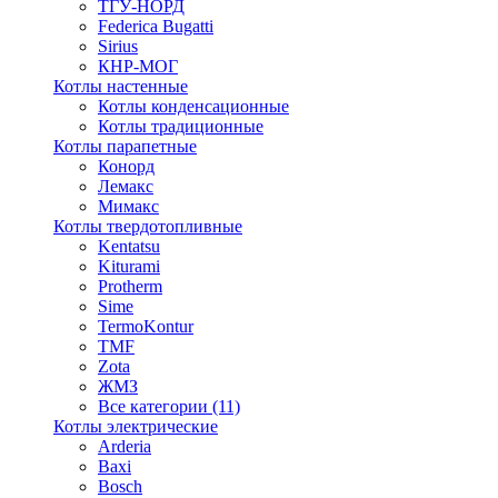
ТГУ-НОРД
Federica Bugatti
Sirius
КНР-МОГ
Котлы настенные
Котлы конденсационные
Котлы традиционные
Котлы парапетные
Конорд
Лемакс
Мимакс
Котлы твердотопливные
Kentatsu
Kiturami
Protherm
Sime
TermoKontur
TMF
Zota
ЖМЗ
Все категории (11)
Котлы электрические
Arderia
Baxi
Bosch