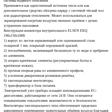
системы водяного отопления.
Применяется как единственный источник тепла или как
дополнительное средство обогрева наряду с системой тёплый пол
или радиаторным отоплением. Может использоваться для
экранирования нагретым воздухом оконных проёмов с целью
устранения сквозняков.
Конструкция конвектора внутрипольного ELSEN EKQ
190х150х1000:
1) корпус из листов нержавеющей или оцинкованной стали
толщиной 1 мм, покрытый порошковой краской,
2) теплообменник, включающий бесшовную ту из меди и оребрение
из алюминия,
3) опорно-крепёжные элементы (регулировочные болты и
крепёжные ножки),
4) прочная опорная рама из алюминиевого профиля,
5) усиленная декоративная роликовая решётка,
6) тангенциальные вентиляторы,
7) трансформатор и блок питания.
Электрический узел прибора оснащён инновационными ЕС-
двигателями, работающими от сети 24 В. Они отличаются
повышенными показателями экономичности и безопасности.
Вентиляторы тангенциального типа обеспечивают предельно
равномерное перемещение значительных объёмов воздуха благодаря