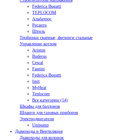
Стабилизаторы напряжения
Federica Bugatti
TEPLOCOM
Альбатрос
Ресанта
Штиль
Тройники сварные, фитинги стальные
Управление котлом
Ariston
Buderus
Cewal
Fantini
Federica Bugatti
Imit
MyHeat
Teplocom
Все категории (14)
Шкафы для баллонов
Шланги для газовых приборов
Электродвигатели
Unipump
Дымоходы и Вентиляция
Дымоходы для колонок