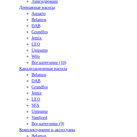
Ливгидромаш
Дренажные насосы
Aquario
Belamos
DAB
Grundfos
Jemix
LEO
Unipump
Wilo
Все категории (10)
Канализационные насосы
Belamos
DAB
Grundfos
Jemix
LEO
SFA
Unipump
Vandjord
Все категории (9)
Комплектующие и аксессуары
Belamos