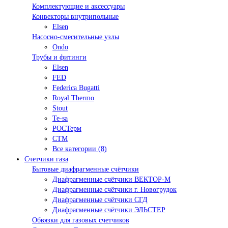
Комплектующие и аксессуары
Конвекторы внутрипольные
Elsen
Насосно-смесительные узлы
Ondo
Трубы и фитинги
Elsen
FED
Federica Bugatti
Royal Thermo
Stout
Te-sa
РОСТерм
СТМ
Все категории (8)
Счетчики газа
Бытовые диафрагменные счётчики
Диафрагменные счётчики ВЕКТОР-М
Диафрагменные счётчики г. Новогрудок
Диафрагменные счётчики СГД
Диафрагменные счётчики ЭЛЬСТЕР
Обвязки для газовых счетчиков