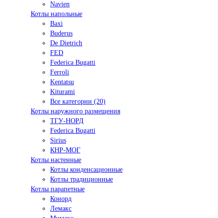
Navien
Котлы напольные
Baxi
Buderus
De Dietrich
FED
Federica Bugatti
Ferroli
Kentatsu
Kiturami
Все категории (20)
Котлы наружного размещения
ТГУ-НОРД
Federica Bugatti
Sirius
КНР-МОГ
Котлы настенные
Котлы конденсационные
Котлы традиционные
Котлы парапетные
Конорд
Лемакс