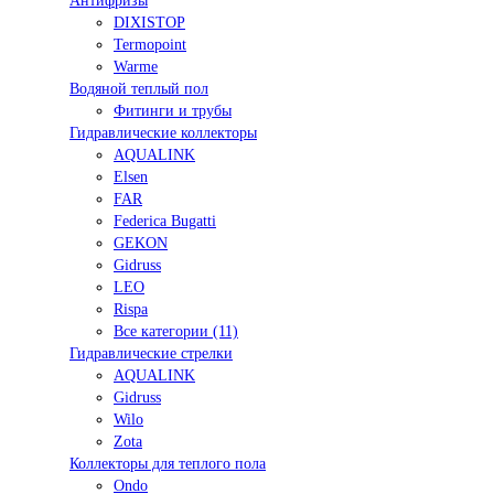
Антифризы
DIXISTOP
Termopoint
Warme
Водяной теплый пол
Фитинги и трубы
Гидравлические коллекторы
AQUALINK
Elsen
FAR
Federica Bugatti
GEKON
Gidruss
LEO
Rispa
Все категории (11)
Гидравлические стрелки
AQUALINK
Gidruss
Wilo
Zota
Коллекторы для теплого пола
Ondo