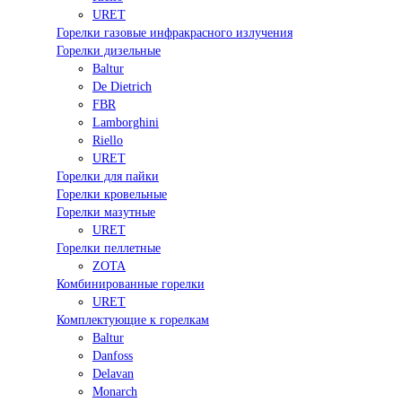
URET
Горелки газовые инфракрасного излучения
Горелки дизельные
Baltur
De Dietrich
FBR
Lamborghini
Riello
URET
Горелки для пайки
Горелки кровельные
Горелки мазутные
URET
Горелки пеллетные
ZOTA
Комбинированные горелки
URET
Комплектующие к горелкам
Baltur
Danfoss
Delavan
Monarch