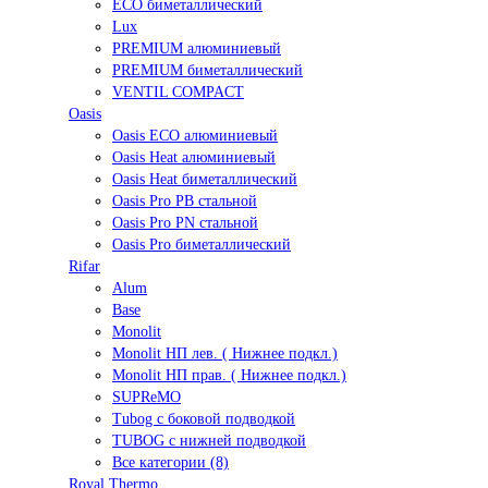
ECO биметаллический
Lux
PREMIUM алюминиевый
PREMIUM биметаллический
VENTIL COMPACT
Oasis
Oasis ECO алюминиевый
Oasis Heat алюминиевый
Oasis Heat биметаллический
Oasis Pro PB стальной
Oasis Pro PN стальной
Oasis Pro биметаллический
Rifar
Alum
Base
Monolit
Monolit НП лев. ( Нижнее подкл.)
Monolit НП прав. ( Нижнее подкл.)
SUPReMO
Tubog с боковой подводкой
TUBOG с нижней подводкой
Все категории (8)
Royal Thermo