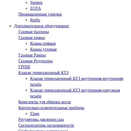
Steinen
ZOTA
Промышленные горелки
Riello
Дополнительное оборудование
Газовые баллоны
Газовые краны
Краны прямые
Краны угловые
Газовые Рампы
Газовые Редукторы
ГРПШ
Клапан термозапорный КТЗ
Клапан термозапорный КТЗ внутренняя-внутренняя
резьба
Клапан термозапорный КТЗ внутренняя-наружная
резьба
Комплекты для обвязки котла
Контрольно-измерительные приборы
Elsen
Регуляторы давления газа
Сигнализаторы загазованности