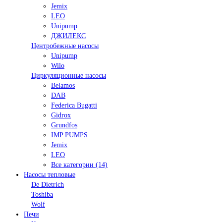
Jemix
LEO
Unipump
ДЖИЛЕКС
Центробежные насосы
Unipump
Wilo
Циркуляционные насосы
Belamos
DAB
Federica Bugatti
Gidrox
Grundfos
IMP PUMPS
Jemix
LEO
Все категории (14)
Насосы тепловые
De Dietrich
Toshiba
Wolf
Печи