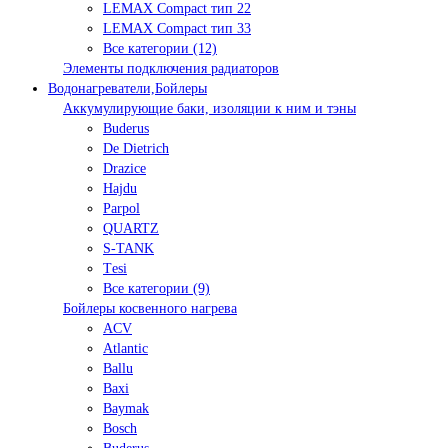
LEMAX Compact тип 22
LEMAX Compact тип 33
Все категории (12)
Элементы подключения радиаторов
Водонагреватели,Бойлеры
Аккумулирующие баки, изоляции к ним и тэны
Buderus
De Dietrich
Drazice
Hajdu
Parpol
QUARTZ
S-TANK
Tеsi
Все категории (9)
Бойлеры косвенного нагрева
ACV
Atlantic
Ballu
Baxi
Baymak
Bosch