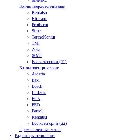
Мимакс
Котлы твердотопливные
Kentatsu
Kiturami
Protherm
Sime
TermoKontur
TMF
Zota
ЖМЗ
Все категории (11)
Котлы электрические
Arderia
Baxi
Bosch
Buderus
ECA
FED
Ferroli
Kentatsu
Все категории (22)
Промышленные котлы
Радиаторы отопления