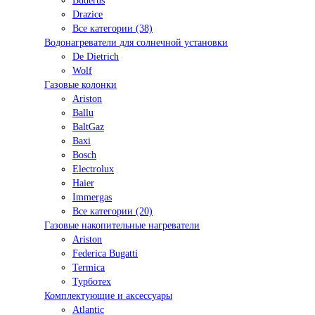
Buderus
Drazice
Все категории (38)
Водонагреватели для солнечной установки
De Dietrich
Wolf
Газовые колонки
Ariston
Ballu
BaltGaz
Baxi
Bosсh
Electrolux
Haier
Immergas
Все категории (20)
Газовые накопительные нагреватели
Ariston
Federica Bugatti
Termica
Турботех
Комплектующие и аксессуары
Atlantic