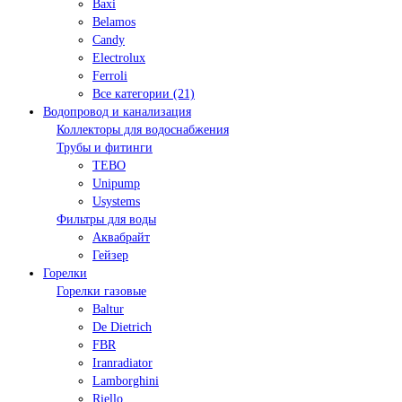
Baxi
Belamos
Candy
Electrolux
Ferroli
Все категории (21)
Водопровод и канализация
Коллекторы для водоснабжения
Трубы и фитинги
TEBO
Unipump
Usystems
Фильтры для воды
Аквабрайт
Гейзер
Горелки
Горелки газовые
Baltur
De Dietrich
FBR
Iranradiator
Lamborghini
Riello