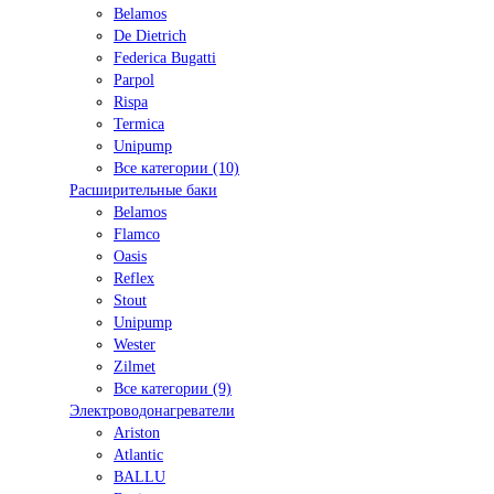
Belamos
De Dietrich
Federica Bugatti
Parpol
Rispa
Termica
Unipump
Все категории (10)
Расширительные баки
Belamos
Flamco
Oasis
Reflex
Stout
Unipump
Wester
Zilmet
Все категории (9)
Электроводонагреватели
Ariston
Atlantic
BALLU