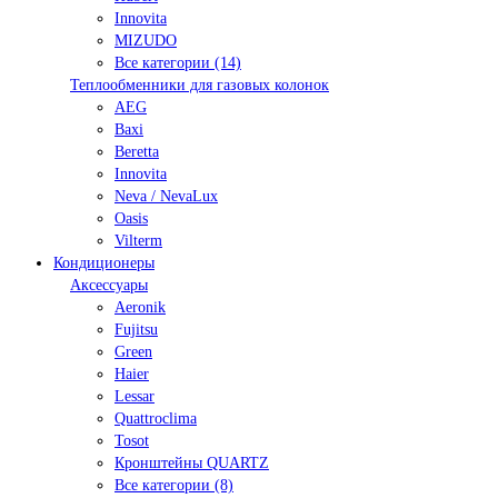
Innovita
MIZUDO
Все категории (14)
Теплообменники для газовых колонок
AEG
Baxi
Beretta
Innovita
Neva / NevaLux
Oasis
Vilterm
Кондиционеры
Аксессуары
Aeronik
Fujitsu
Green
Haier
Lessar
Quattroclima
Tosot
Кронштейны QUARTZ
Все категории (8)