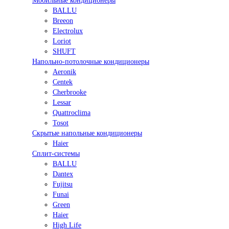
Мобильные кондиционеры
BALLU
Breeon
Electrolux
Loriot
SHUFT
Напольно-потолочные кондиционеры
Aeronik
Centek
Cherbrooke
Lessar
Quattroclima
Tosot
Скрытые напольные кондиционеры
Haier
Сплит-системы
BALLU
Dantex
Fujitsu
Funai
Green
Haier
High Life