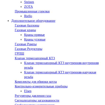
Steinen
ZOTA
Промышленные горелки
Riello
Дополнительное оборудование
Газовые баллоны
Газовые краны
Краны прямые
Краны угловые
Газовые Рампы
Газовые Редукторы
ГРПШ
Клапан термозапорный КТЗ
Клапан термозапорный КТЗ внутренняя-внутренняя
резьба
Клапан термозапорный КТЗ внутренняя-наружная
резьба
Комплекты для обвязки котла
Контрольно-измерительные приборы
Elsen
Регуляторы давления газа
Сигнализаторы загазованности