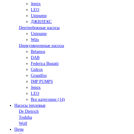
Jemix
LEO
Unipump
ДЖИЛЕКС
Центробежные насосы
Unipump
Wilo
Циркуляционные насосы
Belamos
DAB
Federica Bugatti
Gidrox
Grundfos
IMP PUMPS
Jemix
LEO
Все категории (14)
Насосы тепловые
De Dietrich
Toshiba
Wolf
Печи