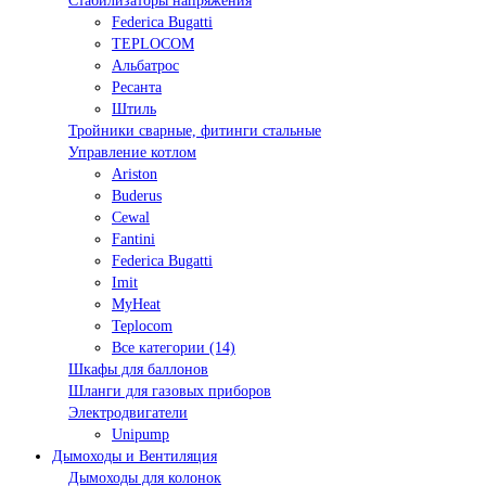
Стабилизаторы напряжения
Federica Bugatti
TEPLOCOM
Альбатрос
Ресанта
Штиль
Тройники сварные, фитинги стальные
Управление котлом
Ariston
Buderus
Cewal
Fantini
Federica Bugatti
Imit
MyHeat
Teplocom
Все категории (14)
Шкафы для баллонов
Шланги для газовых приборов
Электродвигатели
Unipump
Дымоходы и Вентиляция
Дымоходы для колонок