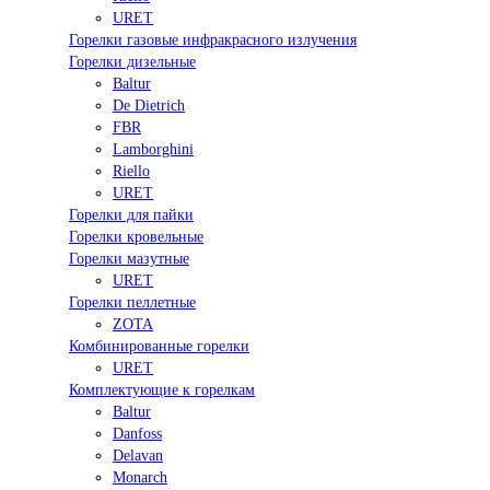
URET
Горелки газовые инфракрасного излучения
Горелки дизельные
Baltur
De Dietrich
FBR
Lamborghini
Riello
URET
Горелки для пайки
Горелки кровельные
Горелки мазутные
URET
Горелки пеллетные
ZOTA
Комбинированные горелки
URET
Комплектующие к горелкам
Baltur
Danfoss
Delavan
Monarch