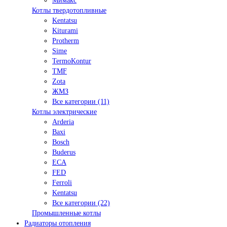
Мимакс
Котлы твердотопливные
Kentatsu
Kiturami
Protherm
Sime
TermoKontur
TMF
Zota
ЖМЗ
Все категории (11)
Котлы электрические
Arderia
Baxi
Bosch
Buderus
ECA
FED
Ferroli
Kentatsu
Все категории (22)
Промышленные котлы
Радиаторы отопления