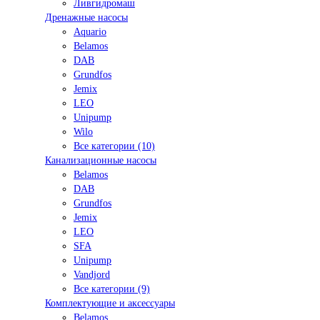
Ливгидромаш
Дренажные насосы
Aquario
Belamos
DAB
Grundfos
Jemix
LEO
Unipump
Wilo
Все категории (10)
Канализационные насосы
Belamos
DAB
Grundfos
Jemix
LEO
SFA
Unipump
Vandjord
Все категории (9)
Комплектующие и аксессуары
Belamos