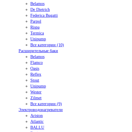
Belamos
De Dietrich
Federica Bugatti
Parpol
Rispa
Termica
Unipump
Все категории (10)
Расширительные баки
Belamos
Flamco
Oasis
Reflex
Stout
Unipump
Wester
Zilmet
Все категории (9)
Электроводонагреватели
Ariston
Atlantic
BALLU