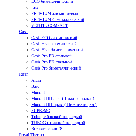
ECO биметаллический
Lux
PREMIUM алюминиевый
PREMIUM биметаллический
VENTIL COMPACT
Oasis
Oasis ECO алюминиевый
Oasis Heat алюминиевый
Oasis Heat биметаллический
Oasis Pro PB стальной
Oasis Pro PN стальной
Oasis Pro биметаллический
Rifar
Alum
Base
Monolit
Monolit НП лев. ( Нижнее подкл.)
Monolit НП прав. ( Нижнее подкл.)
SUPReMO
Tubog с боковой подводкой
TUBOG с нижней подводкой
Все категории (8)
Royal Thermo