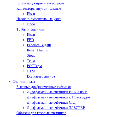
Комплектующие и аксессуары
Конвекторы внутрипольные
Elsen
Насосно-смесительные узлы
Ondo
Трубы и фитинги
Elsen
FED
Federica Bugatti
Royal Thermo
Stout
Te-sa
РОСТерм
СТМ
Все категории (8)
Счетчики газа
Бытовые диафрагменные счётчики
Диафрагменные счётчики ВЕКТОР-М
Диафрагменные счётчики г. Новогрудок
Диафрагменные счётчики СГД
Диафрагменные счётчики ЭЛЬСТЕР
Обвязки для газовых счетчиков