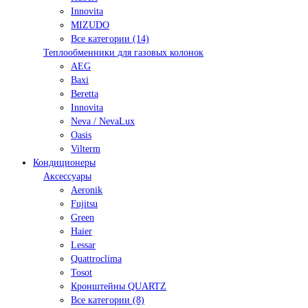
Innovita
MIZUDO
Все категории (14)
Теплообменники для газовых колонок
AEG
Baxi
Beretta
Innovita
Neva / NevaLux
Oasis
Vilterm
Кондиционеры
Аксессуары
Aeronik
Fujitsu
Green
Haier
Lessar
Quattroclima
Tosot
Кронштейны QUARTZ
Все категории (8)