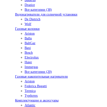
Buderus
Drazice
Все категории (38)
Водонагреватели для солнечной установки
De Dietrich
Wolf
Газовые колонки
Ariston
Ballu
BaltGaz
Baxi
Bosсh
Electrolux
Haier
Immergas
Все категории (20)
Газовые накопительные нагреватели
Ariston
Federica Bugatti
Termica
Турботех
Комплектующие и аксессуары
Atlantic