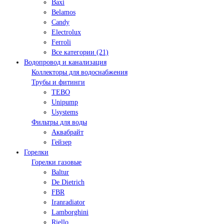
Baxi
Belamos
Candy
Electrolux
Ferroli
Все категории (21)
Водопровод и канализация
Коллекторы для водоснабжения
Трубы и фитинги
TEBO
Unipump
Usystems
Фильтры для воды
Аквабрайт
Гейзер
Горелки
Горелки газовые
Baltur
De Dietrich
FBR
Iranradiator
Lamborghini
Riello