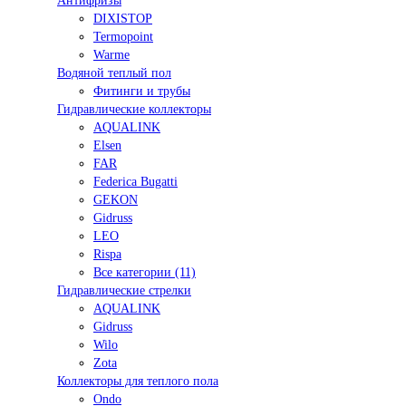
Антифризы
DIXISTOP
Termopoint
Warme
Водяной теплый пол
Фитинги и трубы
Гидравлические коллекторы
AQUALINK
Elsen
FAR
Federica Bugatti
GEKON
Gidruss
LEO
Rispa
Все категории (11)
Гидравлические стрелки
AQUALINK
Gidruss
Wilo
Zota
Коллекторы для теплого пола
Ondo