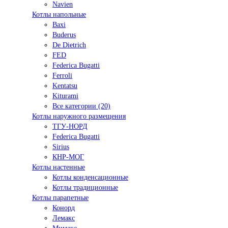
Navien
Котлы напольные
Baxi
Buderus
De Dietrich
FED
Federica Bugatti
Ferroli
Kentatsu
Kiturami
Все категории (20)
Котлы наружного размещения
ТГУ-НОРД
Federica Bugatti
Sirius
КНР-МОГ
Котлы настенные
Котлы конденсационные
Котлы традиционные
Котлы парапетные
Конорд
Лемакс