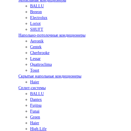
Мобильные кондиционеры
BALLU
Breeon
Electrolux
Loriot
SHUFT
Напольно-потолочные кондиционеры
Aeronik
Centek
Cherbrooke
Lessar
Quattroclima
Tosot
Скрытые напольные кондиционеры
Haier
Сплит-системы
BALLU
Dantex
Fujitsu
Funai
Green
Haier
High Life