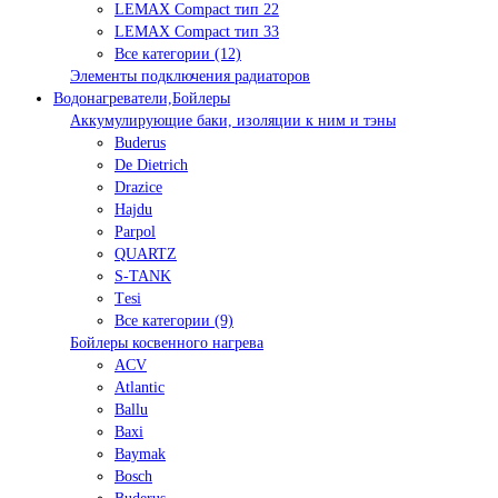
LEMAX Compact тип 22
LEMAX Compact тип 33
Все категории (12)
Элементы подключения радиаторов
Водонагреватели,Бойлеры
Аккумулирующие баки, изоляции к ним и тэны
Buderus
De Dietrich
Drazice
Hajdu
Parpol
QUARTZ
S-TANK
Tеsi
Все категории (9)
Бойлеры косвенного нагрева
ACV
Atlantic
Ballu
Baxi
Baymak
Bosch