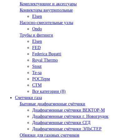
Комплектующие и аксессуары
Конвекторы внутрипольные
Elsen
Насосно-смесительные узлы
Ondo
Трубы и фитинги
Elsen
FED
Federica Bugatti
Royal Thermo
Stout
Te-sa
РОСТерм
СТМ
Все категории (8)
Счетчики газа
Бытовые диафрагменные счётчики
Диафрагменные счётчики ВЕКТОР-М
Диафрагменные счётчики г. Новогрудок
Диафрагменные счётчики СГД
Диафрагменные счётчики ЭЛЬСТЕР
Обвязки для газовых счетчиков