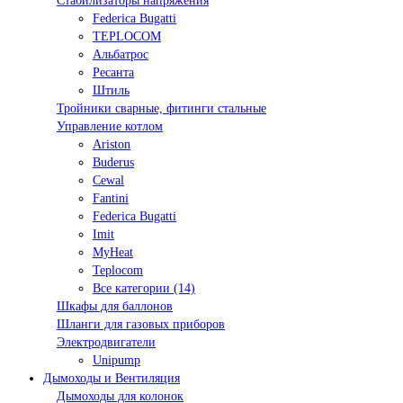
Стабилизаторы напряжения
Federica Bugatti
TEPLOCOM
Альбатрос
Ресанта
Штиль
Тройники сварные, фитинги стальные
Управление котлом
Ariston
Buderus
Cewal
Fantini
Federica Bugatti
Imit
MyHeat
Teplocom
Все категории (14)
Шкафы для баллонов
Шланги для газовых приборов
Электродвигатели
Unipump
Дымоходы и Вентиляция
Дымоходы для колонок