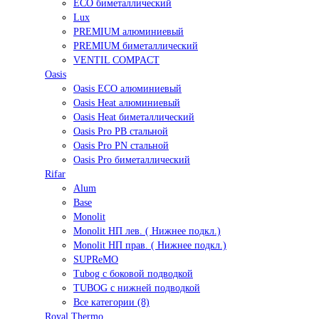
ECO биметаллический
Lux
PREMIUM алюминиевый
PREMIUM биметаллический
VENTIL COMPACT
Oasis
Oasis ECO алюминиевый
Oasis Heat алюминиевый
Oasis Heat биметаллический
Oasis Pro PB стальной
Oasis Pro PN стальной
Oasis Pro биметаллический
Rifar
Alum
Base
Monolit
Monolit НП лев. ( Нижнее подкл.)
Monolit НП прав. ( Нижнее подкл.)
SUPReMO
Tubog с боковой подводкой
TUBOG с нижней подводкой
Все категории (8)
Royal Thermo