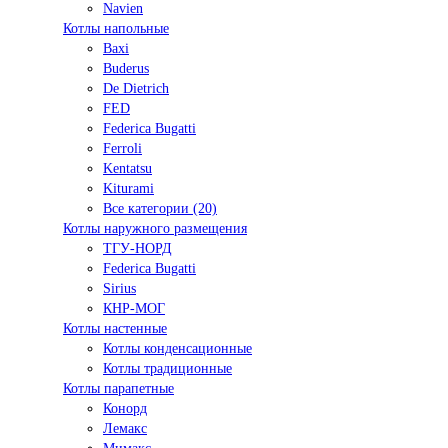
Navien
Котлы напольные
Baxi
Buderus
De Dietrich
FED
Federica Bugatti
Ferroli
Kentatsu
Kiturami
Все категории (20)
Котлы наружного размещения
ТГУ-НОРД
Federica Bugatti
Sirius
КНР-МОГ
Котлы настенные
Котлы конденсационные
Котлы традиционные
Котлы парапетные
Конорд
Лемакс