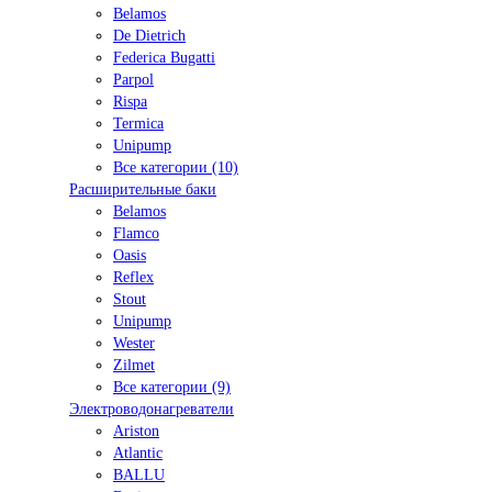
Belamos
De Dietrich
Federica Bugatti
Parpol
Rispa
Termica
Unipump
Все категории (10)
Расширительные баки
Belamos
Flamco
Oasis
Reflex
Stout
Unipump
Wester
Zilmet
Все категории (9)
Электроводонагреватели
Ariston
Atlantic
BALLU