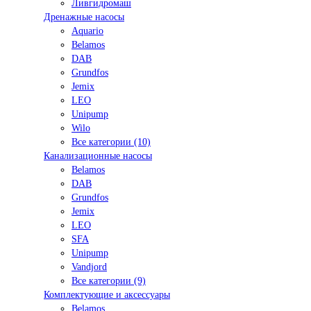
Ливгидромаш
Дренажные насосы
Aquario
Belamos
DAB
Grundfos
Jemix
LEO
Unipump
Wilo
Все категории (10)
Канализационные насосы
Belamos
DAB
Grundfos
Jemix
LEO
SFA
Unipump
Vandjord
Все категории (9)
Комплектующие и аксессуары
Belamos