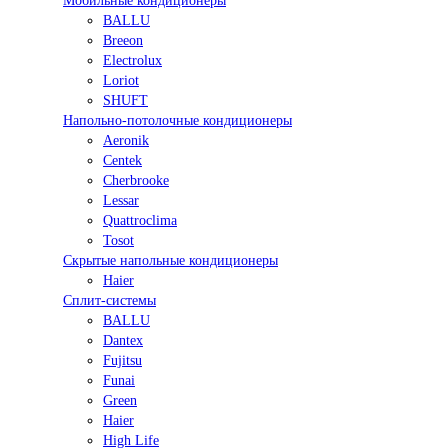
Мобильные кондиционеры
BALLU
Breeon
Electrolux
Loriot
SHUFT
Напольно-потолочные кондиционеры
Aeronik
Centek
Cherbrooke
Lessar
Quattroclima
Tosot
Скрытые напольные кондиционеры
Haier
Сплит-системы
BALLU
Dantex
Fujitsu
Funai
Green
Haier
High Life