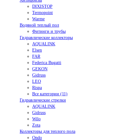
Антифризы
DIXISTOP
Termopoint
Warme
Водяной теплый пол
Фитинги и трубы
Гидравлические коллекторы
AQUALINK
Elsen
FAR
Federica Bugatti
GEKON
Gidruss
LEO
Rispa
Все категории (11)
Гидравлические стрелки
AQUALINK
Gidruss
Wilo
Zota
Коллекторы для теплого пола
Ondo