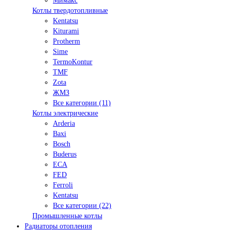
Мимакс
Котлы твердотопливные
Kentatsu
Kiturami
Protherm
Sime
TermoKontur
TMF
Zota
ЖМЗ
Все категории (11)
Котлы электрические
Arderia
Baxi
Bosch
Buderus
ECA
FED
Ferroli
Kentatsu
Все категории (22)
Промышленные котлы
Радиаторы отопления