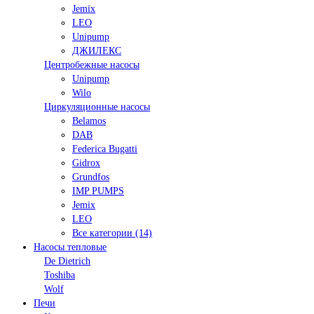
Jemix
LEO
Unipump
ДЖИЛЕКС
Центробежные насосы
Unipump
Wilo
Циркуляционные насосы
Belamos
DAB
Federica Bugatti
Gidrox
Grundfos
IMP PUMPS
Jemix
LEO
Все категории (14)
Насосы тепловые
De Dietrich
Toshiba
Wolf
Печи