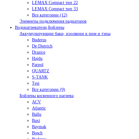
LEMAX Compact тип 22
LEMAX Compact тип 33
Все категории (12)
Элементы подключения радиаторов
Водонагреватели,Бойлеры
Аккумулирующие баки, изоляции к ним и тэны
Buderus
De Dietrich
Drazice
Hajdu
Parpol
QUARTZ
S-TANK
Tеsi
Все категории (9)
Бойлеры косвенного нагрева
ACV
Atlantic
Ballu
Baxi
Baymak
Bosch