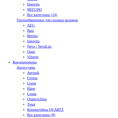
Innovita
MIZUDO
Все категории (14)
Теплообменники для газовых колонок
AEG
Baxi
Beretta
Innovita
Neva / NevaLux
Oasis
Vilterm
Кондиционеры
Аксессуары
Aeronik
Fujitsu
Green
Haier
Lessar
Quattroclima
Tosot
Кронштейны QUARTZ
Все категории (8)