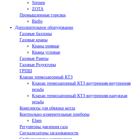
Steinen
ZOTA
Промышленные горелки
Riello
Дополнительное оборудование
Газовые баллоны
Газовые краны
Краны прямые
Краны угловые
Газовые Рампы
Газовые Редукторы
ГРПШ
Клапан термозапорный КТЗ
Клапан термозапорный КТЗ внутренняя-внутренняя
резьба
Клапан термозапорный КТЗ внутренняя-наружная
резьба
Комплекты для обвязки котла
Контрольно-измерительные приборы
Elsen
Регуляторы давления газа
Сигнализаторы загазованности