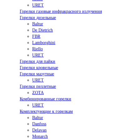
URET
Горелки газовые инфракрасного излучения
Горелки дизельные
Baltur
De Dietrich
FBR
Lamborghini
Riello
URET
Горелки для пайки
Горелки кровельные
Горелки мазутные
URET
Горелки пеллетные
ZOTA
Комбинированные горелки
URET
Комплектующие к горелкам
Baltur
Danfoss
Delavan
Monarch