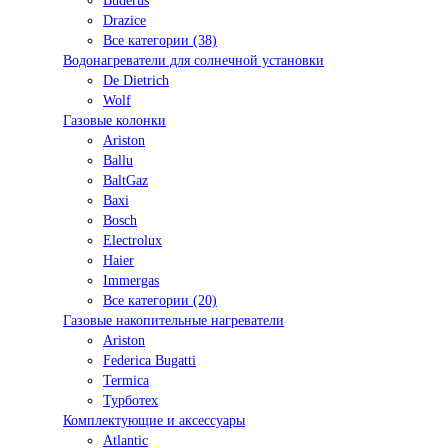
Buderus
Drazice
Все категории (38)
Водонагреватели для солнечной установки
De Dietrich
Wolf
Газовые колонки
Ariston
Ballu
BaltGaz
Baxi
Bosсh
Electrolux
Haier
Immergas
Все категории (20)
Газовые накопительные нагреватели
Ariston
Federica Bugatti
Termica
Турботех
Комплектующие и аксессуары
Atlantic