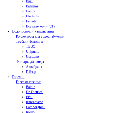
Baxi
Belamos
Candy
Electrolux
Ferroli
Все категории (21)
Водопровод и канализация
Коллекторы для водоснабжения
Трубы и фитинги
TEBO
Unipump
Usystems
Фильтры для воды
Аквабрайт
Гейзер
Горелки
Горелки газовые
Baltur
De Dietrich
FBR
Iranradiator
Lamborghini
Riello