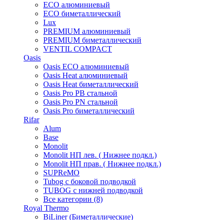
ECO алюминиевый
ECO биметаллический
Lux
PREMIUM алюминиевый
PREMIUM биметаллический
VENTIL COMPACT
Oasis
Oasis ECO алюминиевый
Oasis Heat алюминиевый
Oasis Heat биметаллический
Oasis Pro PB стальной
Oasis Pro PN стальной
Oasis Pro биметаллический
Rifar
Alum
Base
Monolit
Monolit НП лев. ( Нижнее подкл.)
Monolit НП прав. ( Нижнее подкл.)
SUPReMO
Tubog с боковой подводкой
TUBOG с нижней подводкой
Все категории (8)
Royal Thermo
BiLiner (Биметаллические)