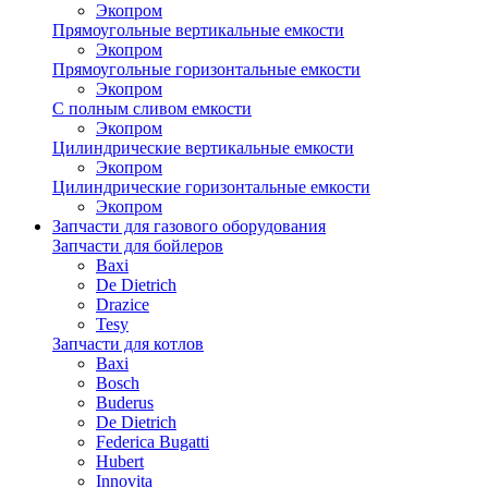
Экопром
Прямоугольные вертикальные емкости
Экопром
Прямоугольные горизонтальные емкости
Экопром
С полным сливом емкости
Экопром
Цилиндрические вертикальные емкости
Экопром
Цилиндрические горизонтальные емкости
Экопром
Запчасти для газового оборудования
Запчасти для бойлеров
Baxi
De Dietrich
Drazice
Tesy
Запчасти для котлов
Baxi
Bosch
Buderus
De Dietrich
Federica Bugatti
Hubert
Innovita