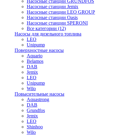
Насосные станции GRUNDFOS
Насосные станции Jemix
Насосные станции LEO GROUP
Насосные станции Oasis
Насосные станции SPERONI
Все категории (12)
Насосы для дизельного топлива
LEO
Unipump
Поверхностные насосы
Aquario
Belamos
DAB
Jemix
LEO
Unipump
Wilo
Повысительные насосы
Aquastrong
DAB
Grundfos
Jemix
LEO
Shinhoo
Wilo