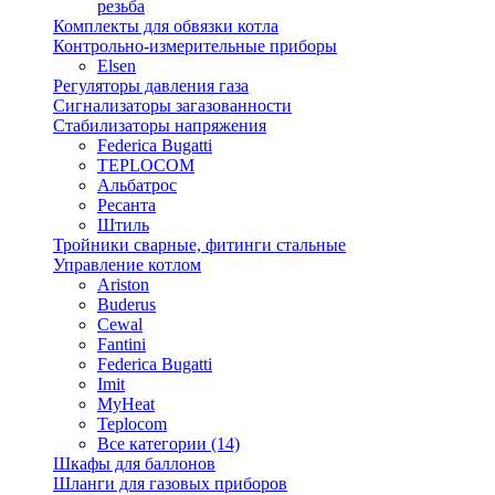
резьба
Комплекты для обвязки котла
Контрольно-измерительные приборы
Elsen
Регуляторы давления газа
Сигнализаторы загазованности
Стабилизаторы напряжения
Federica Bugatti
TEPLOCOM
Альбатрос
Ресанта
Штиль
Тройники сварные, фитинги стальные
Управление котлом
Ariston
Buderus
Cewal
Fantini
Federica Bugatti
Imit
MyHeat
Teplocom
Все категории (14)
Шкафы для баллонов
Шланги для газовых приборов