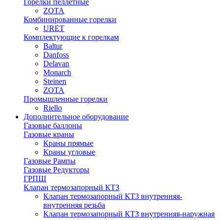
Горелки пеллетные
ZOTA
Комбинированные горелки
URET
Комплектующие к горелкам
Baltur
Danfoss
Delavan
Monarch
Steinen
ZOTA
Промышленные горелки
Riello
Дополнительное оборудование
Газовые баллоны
Газовые краны
Краны прямые
Краны угловые
Газовые Рампы
Газовые Редукторы
ГРПШ
Клапан термозапорный КТЗ
Клапан термозапорный КТЗ внутренняя-
внутренняя резьба
Клапан термозапорный КТЗ внутренняя-наружная