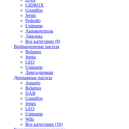
GIDROX
Grundfos
Jemix
Pedrollo
Unipump
Акваконтроль
Джилекс
Все категории (8)
Вибрационные насосы
Belamos
Jemix
LEO
Unipump
Ливгидромаш
Дренажные насосы
Aquario
Belamos
DAB
Grundfos
Jemix
LEO
Unipump
Wilo
Все категории (10)