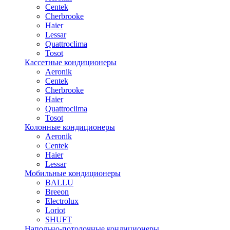
Centek
Cherbrooke
Haier
Lessar
Quattroclima
Tosot
Кассетные кондиционеры
Aeronik
Centek
Cherbrooke
Haier
Quattroclima
Tosot
Колонные кондиционеры
Aeronik
Centek
Haier
Lessar
Мобильные кондиционеры
BALLU
Breeon
Electrolux
Loriot
SHUFT
Напольно-потолочные кондиционеры