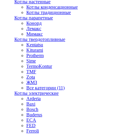
Котлы настенные
Котлы конденсационные
Котлы традиционные
Котлы парапетные
Конорд
Лемакс
Мимакс
Котлы твердотопливные
Kentatsu
Kiturami
Protherm
Sime
TermoKontur
TMF
Zota
ЖМЗ
Все категории (11)
Котлы электрические
Arderia
Baxi
Bosch
Buderus
ECA
FED
Ferroli