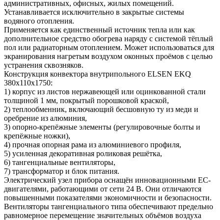
административных, офисных, жилых помещений.
Устанавливается исключительно в закрытые системы
водяного отопления.
Применяется как единственный источник тепла или как
дополнительное средство обогрева наряду с системой тёплый
пол или радиаторным отоплением. Может использоваться для
экранирования нагретым воздухом оконных проёмов с целью
устранения сквозняков.
Конструкция конвектора внутрипольного ELSEN EKQ
380х110х1750:
1) корпус из листов нержавеющей или оцинкованной стали
толщиной 1 мм, покрытый порошковой краской,
2) теплообменник, включающий бесшовную ту из меди и
оребрение из алюминия,
3) опорно-крепёжные элементы (регулировочные болты и
крепёжные ножки),
4) прочная опорная рама из алюминиевого профиля,
5) усиленная декоративная роликовая решётка,
6) тангенциальные вентиляторы,
7) трансформатор и блок питания.
Электрический узел прибора оснащён инновационными ЕС-
двигателями, работающими от сети 24 В. Они отличаются
повышенными показателями экономичности и безопасности.
Вентиляторы тангенциального типа обеспечивают предельно
равномерное перемещение значительных объёмов воздуха