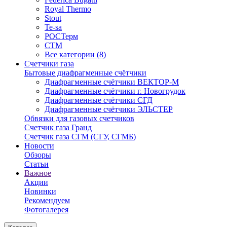
Royal Thermo
Stout
Te-sa
РОСТерм
СТМ
Все категории (8)
Счетчики газа
Бытовые диафрагменные счётчики
Диафрагменные счётчики ВЕКТОР-М
Диафрагменные счётчики г. Новогрудок
Диафрагменные счётчики СГД
Диафрагменные счётчики ЭЛЬСТЕР
Обвязки для газовых счетчиков
Счетчик газа Гранд
Счетчик газа СГМ (СГУ, СГМБ)
Новости
Обзоры
Статьи
Важное
Акции
Новинки
Рекомендуем
Фотогалерея