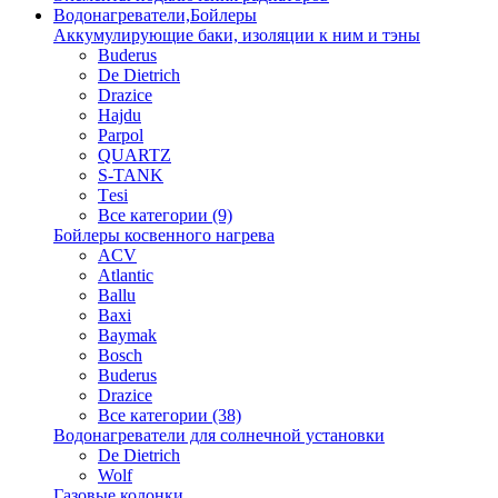
Водонагреватели,Бойлеры
Аккумулирующие баки, изоляции к ним и тэны
Buderus
De Dietrich
Drazice
Hajdu
Parpol
QUARTZ
S-TANK
Tеsi
Все категории (9)
Бойлеры косвенного нагрева
ACV
Atlantic
Ballu
Baxi
Baymak
Bosch
Buderus
Drazice
Все категории (38)
Водонагреватели для солнечной установки
De Dietrich
Wolf
Газовые колонки