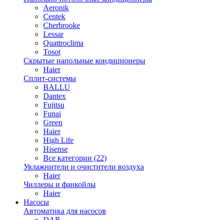
Aeronik
Centek
Cherbrooke
Lessar
Quattroclima
Tosot
Скрытые напольные кондиционеры
Haier
Сплит-системы
BALLU
Dantex
Fujitsu
Funai
Green
Haier
High Life
Hisense
Все категории (22)
Увлажнители и очистители воздуха
Haier
Чиллеры и фанкойлы
Haier
Насосы
Автоматика для насосов
DAB