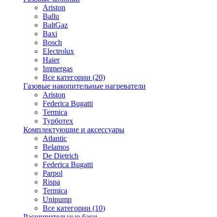
Ariston
Ballu
BaltGaz
Baxi
Bosсh
Electrolux
Haier
Immergas
Все категории (20)
Газовые накопительные нагреватели
Ariston
Federica Bugatti
Termica
Турботех
Комплектующие и аксессуары
Atlantic
Belamos
De Dietrich
Federica Bugatti
Parpol
Rispa
Termica
Unipump
Все категории (10)
Расширительные баки