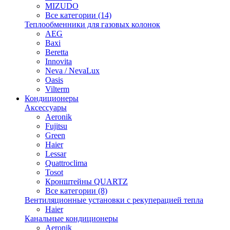
MIZUDO
Все категории (14)
Теплообменники для газовых колонок
AEG
Baxi
Beretta
Innovita
Neva / NevaLux
Oasis
Vilterm
Кондиционеры
Аксессуары
Aeronik
Fujitsu
Green
Haier
Lessar
Quattroclima
Tosot
Кронштейны QUARTZ
Все категории (8)
Вентиляционные установки с рекуперацией тепла
Haier
Канальные кондиционеры
Aeronik