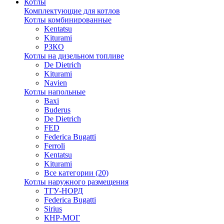
Котлы
Комплектующие для котлов
Котлы комбинированные
Kentatsu
Kiturami
РЗКО
Котлы на дизельном топливе
De Dietrich
Kiturami
Navien
Котлы напольные
Baxi
Buderus
De Dietrich
FED
Federica Bugatti
Ferroli
Kentatsu
Kiturami
Все категории (20)
Котлы наружного размещения
ТГУ-НОРД
Federica Bugatti
Sirius
КНР-МОГ