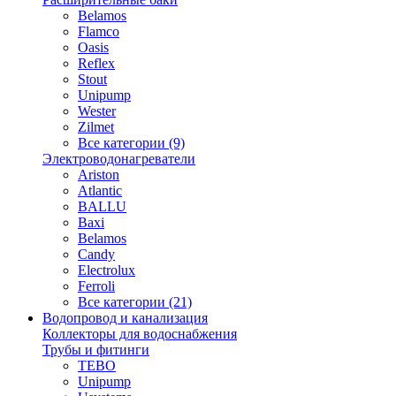
Belamos
Flamco
Oasis
Reflex
Stout
Unipump
Wester
Zilmet
Все категории (9)
Электроводонагреватели
Ariston
Atlantic
BALLU
Baxi
Belamos
Candy
Electrolux
Ferroli
Все категории (21)
Водопровод и канализация
Коллекторы для водоснабжения
Трубы и фитинги
TEBO
Unipump