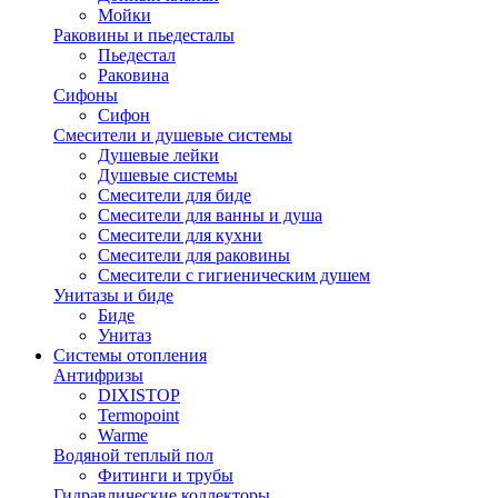
Мойки
Раковины и пьедесталы
Пьедестал
Раковина
Сифоны
Сифон
Смесители и душевые системы
Душевые лейки
Душевые системы
Смесители для биде
Смесители для ванны и душа
Смесители для кухни
Смесители для раковины
Смесители с гигиеническим душем
Унитазы и биде
Биде
Унитаз
Системы отопления
Антифризы
DIXISTOP
Termopoint
Warme
Водяной теплый пол
Фитинги и трубы
Гидравлические коллекторы