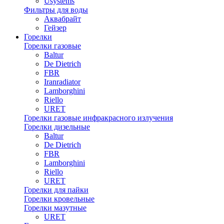
Usystems
Фильтры для воды
Аквабрайт
Гейзер
Горелки
Горелки газовые
Baltur
De Dietrich
FBR
Iranradiator
Lamborghini
Riello
URET
Горелки газовые инфракрасного излучения
Горелки дизельные
Baltur
De Dietrich
FBR
Lamborghini
Riello
URET
Горелки для пайки
Горелки кровельные
Горелки мазутные
URET