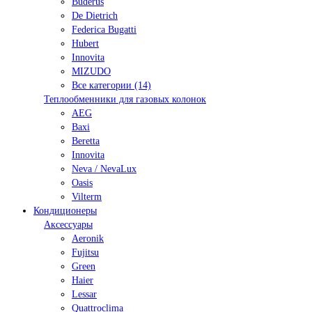
Buderus
De Dietrich
Federica Bugatti
Hubert
Innovita
MIZUDO
Все категории (14)
Теплообменники для газовых колонок
AEG
Baxi
Beretta
Innovita
Neva / NevaLux
Oasis
Vilterm
Кондиционеры
Аксессуары
Aeronik
Fujitsu
Green
Haier
Lessar
Quattroclima