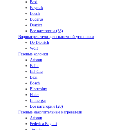
Baxi
Baymak
Bosch
Buderus
Drazice
Все категории (38)
Водонагреватели для солнечной установки
De Dietrich
Wolf
Газовые колонки
Ariston
Ballu
BaltGaz
Baxi
Bosсh
Electrolux
Haier
Immergas
Все категории (20)
Газовые накопительные нагреватели
Ariston
Federica Bugatti
Termica