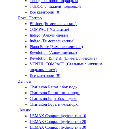
Tubog с боковой подводкой
TUBOG с нижней подводкой
Все категории (8)
Royal Thermo
BiLiner (Биметаллические)
COMPACT (Стальные)
Indigo (Алюминиевые)
Indigo (Биметаллические)
Piano Forte (Биметаллические)
Revolution (Алюминиевые)
Revolution Bimetall (Биметаллические)
VENTIL COMPACT (Стальные с нижним
подключением)
Все категории (9)
Zehnder
Charleston Retrofit бок.подк.
Charleston Retrofit ниж.подк.
Charleston Верт. бок.подкл.
Charleston Верт. нижн.подкл.
Лемакс
LEMAX Compact hygiene тип 10
LEMAX Compact hygiene тип 20
LEMAX Compact hygiene тип 30