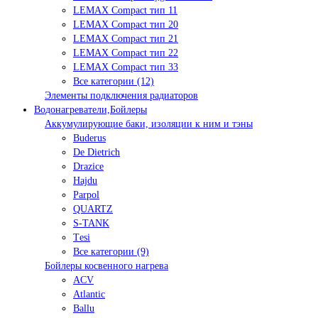
LEMAX Compact тип 11
LEMAX Compact тип 20
LEMAX Compact тип 21
LEMAX Compact тип 22
LEMAX Compact тип 33
Все категории (12)
Элементы подключения радиаторов
Водонагреватели,Бойлеры
Аккумулирующие баки, изоляции к ним и тэны
Buderus
De Dietrich
Drazice
Hajdu
Parpol
QUARTZ
S-TANK
Tеsi
Все категории (9)
Бойлеры косвенного нагрева
ACV
Atlantic
Ballu