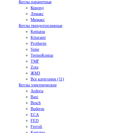
Котлы парапетные
Конорд
Лемакс
Мимакс
Котлы твердотопливные
Kentatsu
Kiturami
Protherm
Sime
TermoKontur
TMF
Zota
ЖМЗ
Все категории (11)
Котлы электрические
Arderia
Baxi
Bosch
Buderus
ECA
FED
Ferroli
Kentatsu