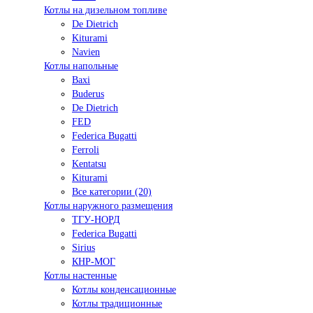
Котлы на дизельном топливе
De Dietrich
Kiturami
Navien
Котлы напольные
Baxi
Buderus
De Dietrich
FED
Federica Bugatti
Ferroli
Kentatsu
Kiturami
Все категории (20)
Котлы наружного размещения
ТГУ-НОРД
Federica Bugatti
Sirius
КНР-МОГ
Котлы настенные
Котлы конденсационные
Котлы традиционные