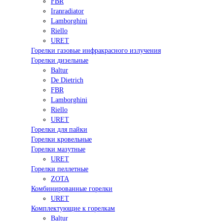
FBR
Iranradiator
Lamborghini
Riello
URET
Горелки газовые инфракрасного излучения
Горелки дизельные
Baltur
De Dietrich
FBR
Lamborghini
Riello
URET
Горелки для пайки
Горелки кровельные
Горелки мазутные
URET
Горелки пеллетные
ZOTA
Комбинированные горелки
URET
Комплектующие к горелкам
Baltur