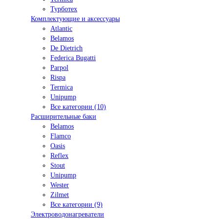
Турботех
Комплектующие и аксессуары
Atlantic
Belamos
De Dietrich
Federica Bugatti
Parpol
Rispa
Termica
Unipump
Все категории (10)
Расширительные баки
Belamos
Flamco
Oasis
Reflex
Stout
Unipump
Wester
Zilmet
Все категории (9)
Электроводонагреватели