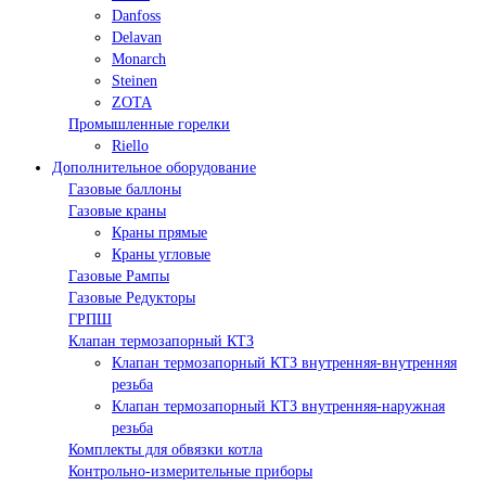
Danfoss
Delavan
Monarch
Steinen
ZOTA
Промышленные горелки
Riello
Дополнительное оборудование
Газовые баллоны
Газовые краны
Краны прямые
Краны угловые
Газовые Рампы
Газовые Редукторы
ГРПШ
Клапан термозапорный КТЗ
Клапан термозапорный КТЗ внутренняя-внутренняя
резьба
Клапан термозапорный КТЗ внутренняя-наружная
резьба
Комплекты для обвязки котла
Контрольно-измерительные приборы