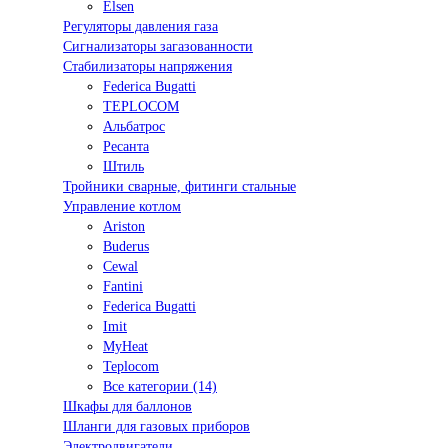
Elsen
Регуляторы давления газа
Сигнализаторы загазованности
Стабилизаторы напряжения
Federica Bugatti
TEPLOCOM
Альбатрос
Ресанта
Штиль
Тройники сварные, фитинги стальные
Управление котлом
Ariston
Buderus
Cewal
Fantini
Federica Bugatti
Imit
MyHeat
Teplocom
Все категории (14)
Шкафы для баллонов
Шланги для газовых приборов
Электродвигатели