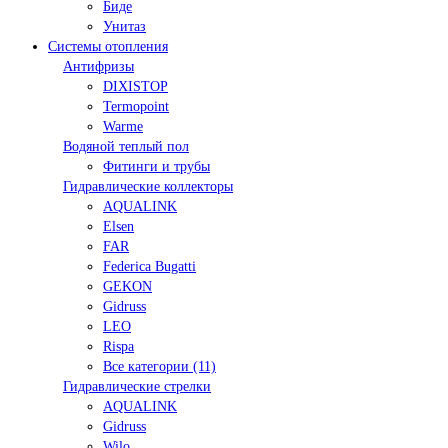
Биде
Унитаз
Системы отопления
Антифризы
DIXISTOP
Termopoint
Warme
Водяной теплый пол
Фитинги и трубы
Гидравлические коллекторы
AQUALINK
Elsen
FAR
Federica Bugatti
GEKON
Gidruss
LEO
Rispa
Все категории (11)
Гидравлические стрелки
AQUALINK
Gidruss
Wilo