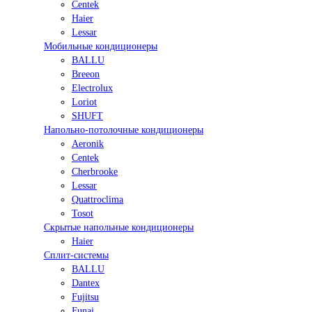
Centek
Haier
Lessar
Мобильные кондиционеры
BALLU
Breeon
Electrolux
Loriot
SHUFT
Напольно-потолочные кондиционеры
Aeronik
Centek
Cherbrooke
Lessar
Quattroclima
Tosot
Скрытые напольные кондиционеры
Haier
Сплит-системы
BALLU
Dantex
Fujitsu
Funai