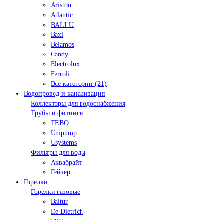
Ariston
Atlantic
BALLU
Baxi
Belamos
Candy
Electrolux
Ferroli
Все категории (21)
Водопровод и канализация
Коллекторы для водоснабжения
Трубы и фитинги
TEBO
Unipump
Usystems
Фильтры для воды
Аквабрайт
Гейзер
Горелки
Горелки газовые
Baltur
De Dietrich