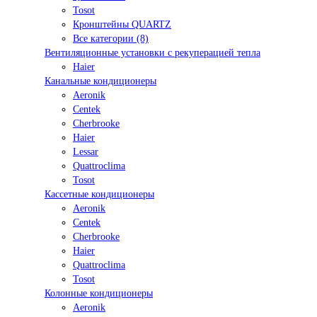
Tosot
Кронштейны QUARTZ
Все категории (8)
Вентиляционные установки с рекуперацией тепла
Haier
Канальные кондиционеры
Aeronik
Centek
Cherbrooke
Haier
Lessar
Quattroclima
Tosot
Кассетные кондиционеры
Aeronik
Centek
Cherbrooke
Haier
Quattroclima
Tosot
Колонные кондиционеры
Aeronik