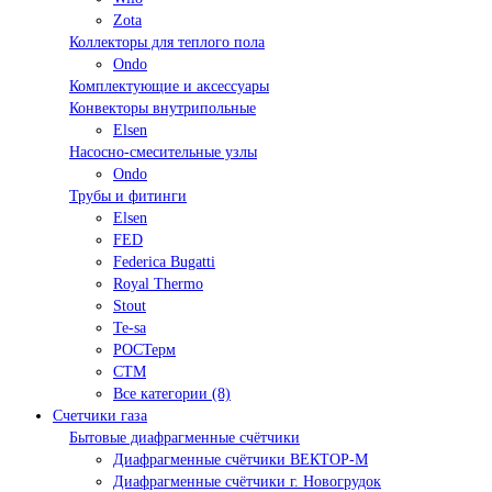
Zota
Коллекторы для теплого пола
Ondo
Комплектующие и аксессуары
Конвекторы внутрипольные
Elsen
Насосно-смесительные узлы
Ondo
Трубы и фитинги
Elsen
FED
Federica Bugatti
Royal Thermo
Stout
Te-sa
РОСТерм
СТМ
Все категории (8)
Счетчики газа
Бытовые диафрагменные счётчики
Диафрагменные счётчики ВЕКТОР-М
Диафрагменные счётчики г. Новогрудок