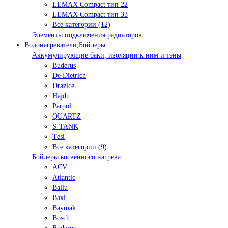
LEMAX Compact тип 22
LEMAX Compact тип 33
Все категории (12)
Элементы подключения радиаторов
Водонагреватели,Бойлеры
Аккумулирующие баки, изоляции к ним и тэны
Buderus
De Dietrich
Drazice
Hajdu
Parpol
QUARTZ
S-TANK
Tеsi
Все категории (9)
Бойлеры косвенного нагрева
ACV
Atlantic
Ballu
Baxi
Baymak
Bosch