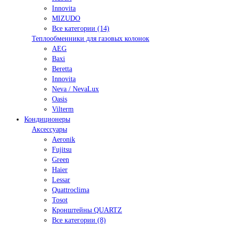
Innovita
MIZUDO
Все категории (14)
Теплообменники для газовых колонок
AEG
Baxi
Beretta
Innovita
Neva / NevaLux
Oasis
Vilterm
Кондиционеры
Аксессуары
Aeronik
Fujitsu
Green
Haier
Lessar
Quattroclima
Tosot
Кронштейны QUARTZ
Все категории (8)