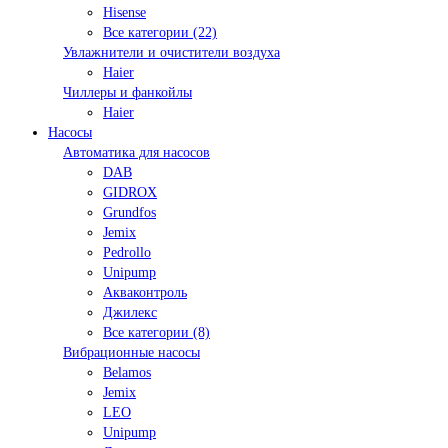
Hisense
Все категории (22)
Увлажнители и очистители воздуха
Haier
Чиллеры и фанкойлы
Haier
Насосы
Автоматика для насосов
DAB
GIDROX
Grundfos
Jemix
Pedrollo
Unipump
Акваконтроль
Джилекс
Все категории (8)
Вибрационные насосы
Belamos
Jemix
LEO
Unipump