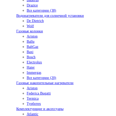
Buderus
Drazice
Все категории (38)
Водонагреватели для солнечной установки
De Dietrich
Wolf
Газовые колонки
Ariston
Ballu
BaltGaz
Baxi
Bosсh
Electrolux
Haier
Immergas
Все категории (20)
Газовые накопительные нагреватели
Ariston
Federica Bugatti
Termica
Турботех
Комплектующие и аксессуары
Atlantic