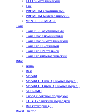
ECO биметаллический
Lux
PREMIUM алюминиевый
PREMIUM биметаллический
VENTIL COMPACT
Oasis
Oasis ECO алюминиевый
Oasis Heat алюминиевый
Oasis Heat биметаллический
Oasis Pro PB стальной
Oasis Pro PN стальной
Oasis Pro биметаллический
Rifar
Alum
Base
Monolit
Monolit НП лев. ( Нижнее подкл.)
Monolit НП прав. ( Нижнее подкл.)
SUPReMO
Tubog с боковой подводкой
TUBOG с нижней подводкой
Все категории (8)
Royal Thermo