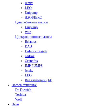
Jemix
LEO
Unipump
ДЖИЛЕКС
Центробежные насосы
Unipump
Wilo
Циркуляционные насосы
Belamos
DAB
Federica Bugatti
Gidrox
Grundfos
IMP PUMPS
Jemix
LEO
Все категории (14)
Насосы тепловые
De Dietrich
Toshiba
Wolf
Печи