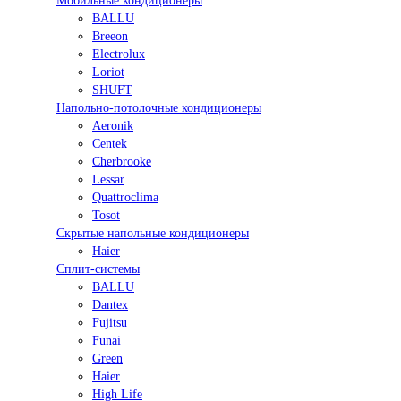
Мобильные кондиционеры
BALLU
Breeon
Electrolux
Loriot
SHUFT
Напольно-потолочные кондиционеры
Aeronik
Centek
Cherbrooke
Lessar
Quattroclima
Tosot
Скрытые напольные кондиционеры
Haier
Сплит-системы
BALLU
Dantex
Fujitsu
Funai
Green
Haier
High Life