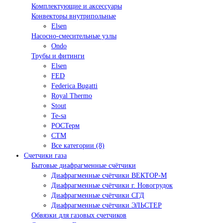
Комплектующие и аксессуары
Конвекторы внутрипольные
Elsen
Насосно-смесительные узлы
Ondo
Трубы и фитинги
Elsen
FED
Federica Bugatti
Royal Thermo
Stout
Te-sa
РОСТерм
СТМ
Все категории (8)
Счетчики газа
Бытовые диафрагменные счётчики
Диафрагменные счётчики ВЕКТОР-М
Диафрагменные счётчики г. Новогрудок
Диафрагменные счётчики СГД
Диафрагменные счётчики ЭЛЬСТЕР
Обвязки для газовых счетчиков