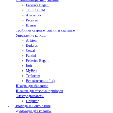
Стабилизаторы напряжения
Federica Bugatti
TEPLOCOM
Альбатрос
Ресанта
Штиль
Тройники сварные, фитинги стальные
Управление котлом
Ariston
Buderus
Cewal
Fantini
Federica Bugatti
Imit
MyHeat
Teplocom
Все категории (14)
Шкафы для баллонов
Шланги для газовых приборов
Электродвигатели
Unipump
Дымоходы и Вентиляция
Дымоходы для колонок