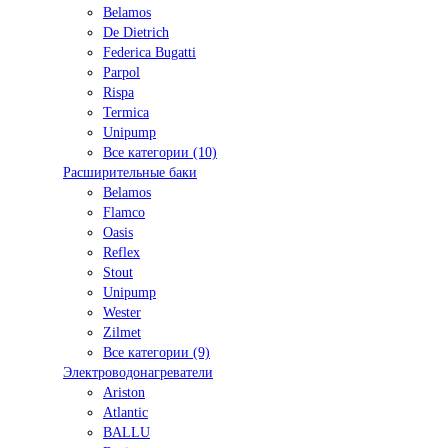
Belamos
De Dietrich
Federica Bugatti
Parpol
Rispa
Termica
Unipump
Все категории (10)
Расширительные баки
Belamos
Flamco
Oasis
Reflex
Stout
Unipump
Wester
Zilmet
Все категории (9)
Электроводонагреватели
Ariston
Atlantic
BALLU