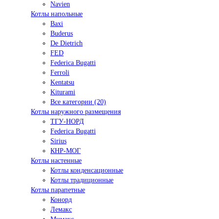
Navien
Котлы напольные
Baxi
Buderus
De Dietrich
FED
Federica Bugatti
Ferroli
Kentatsu
Kiturami
Все категории (20)
Котлы наружного размещения
ТГУ-НОРД
Federica Bugatti
Sirius
КНР-МОГ
Котлы настенные
Котлы конденсационные
Котлы традиционные
Котлы парапетные
Конорд
Лемакс