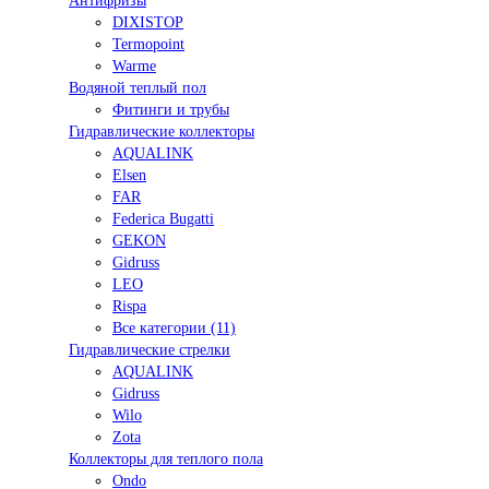
Антифризы
DIXISTOP
Termopoint
Warme
Водяной теплый пол
Фитинги и трубы
Гидравлические коллекторы
AQUALINK
Elsen
FAR
Federica Bugatti
GEKON
Gidruss
LEO
Rispa
Все категории (11)
Гидравлические стрелки
AQUALINK
Gidruss
Wilo
Zota
Коллекторы для теплого пола
Ondo