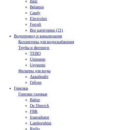
Baxi
Belamos
Candy
Electrolux
Ferroli
Все категории (21)
Водопровод и канализация
Коллекторы для водоснабжения
Трубы и фитинги
TEBO
Unipump
Usystems
Фильтры для воды
Аквабрайт
Гейзер
Горелки
Горелки газовые
Baltur
De Dietrich
FBR
Iranradiator
Lamborghini
Riello