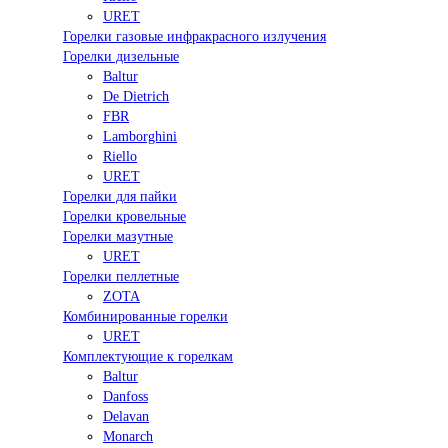
URET
Горелки газовые инфракрасного излучения
Горелки дизельные
Baltur
De Dietrich
FBR
Lamborghini
Riello
URET
Горелки для пайки
Горелки кровельные
Горелки мазутные
URET
Горелки пеллетные
ZOTA
Комбинированные горелки
URET
Комплектующие к горелкам
Baltur
Danfoss
Delavan
Monarch