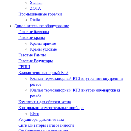
Steinen
ZOTA
Промышленные горелки
Riello
Дополнительное оборудование
Газовые баллоны
Газовые краны
Краны прямые
Краны угловые
Газовые Рампы
Газовые Редукторы
ГРПШ
Клапан термозапорный КТЗ
Клапан термозапорный КТЗ внутренняя-внутренняя
резьба
Клапан термозапорный КТЗ внутренняя-наружная
резьба
Комплекты для обвязки котла
Контрольно-измерительные приборы
Elsen
Регуляторы давления газа
Сигнализаторы загазованности