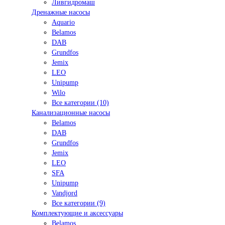
Ливгидромаш
Дренажные насосы
Aquario
Belamos
DAB
Grundfos
Jemix
LEO
Unipump
Wilo
Все категории (10)
Канализационные насосы
Belamos
DAB
Grundfos
Jemix
LEO
SFA
Unipump
Vandjord
Все категории (9)
Комплектующие и аксессуары
Belamos