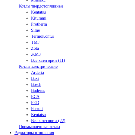
Мимакс
Котлы твердотопливные
Kentatsu
Kiturami
Protherm
Sime
TermoKontur
TMF
Zota
ЖМЗ
Все категории (11)
Котлы электрические
Arderia
Baxi
Bosch
Buderus
ECA
FED
Ferroli
Kentatsu
Все категории (22)
Промышленные котлы
Радиаторы отопления