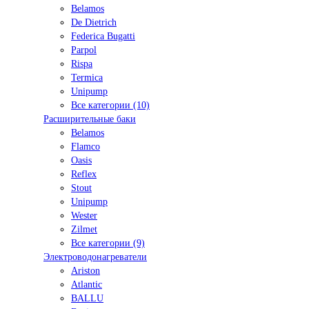
Belamos
De Dietrich
Federica Bugatti
Parpol
Rispa
Termica
Unipump
Все категории (10)
Расширительные баки
Belamos
Flamco
Oasis
Reflex
Stout
Unipump
Wester
Zilmet
Все категории (9)
Электроводонагреватели
Ariston
Atlantic
BALLU