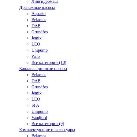
Ливгидромаш
Дренажные насосы
Aquario
Belamos
DAB
Grundfos
Jemix
LEO
Unipump
Wilo
Все категории (10)
Канализационные насосы
Belamos
DAB
Grundfos
Jemix
LEO
SFA
Unipump
Vandjord
Все категории (9)
Комплектующие и аксессуары
Belamos