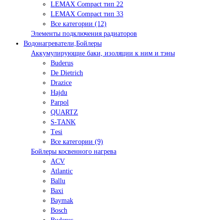
LEMAX Compact тип 22
LEMAX Compact тип 33
Все категории (12)
Элементы подключения радиаторов
Водонагреватели,Бойлеры
Аккумулирующие баки, изоляции к ним и тэны
Buderus
De Dietrich
Drazice
Hajdu
Parpol
QUARTZ
S-TANK
Tеsi
Все категории (9)
Бойлеры косвенного нагрева
ACV
Atlantic
Ballu
Baxi
Baymak
Bosch