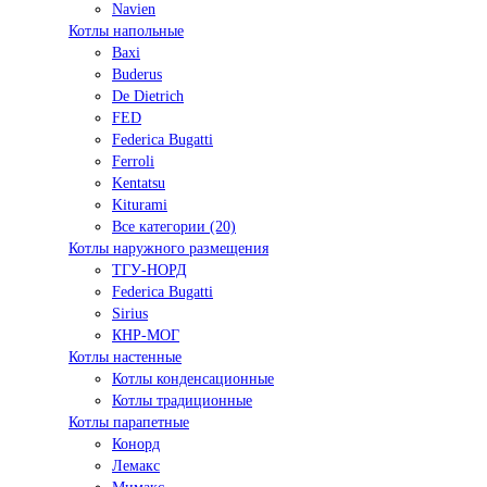
Navien
Котлы напольные
Baxi
Buderus
De Dietrich
FED
Federica Bugatti
Ferroli
Kentatsu
Kiturami
Все категории (20)
Котлы наружного размещения
ТГУ-НОРД
Federica Bugatti
Sirius
КНР-МОГ
Котлы настенные
Котлы конденсационные
Котлы традиционные
Котлы парапетные
Конорд
Лемакс