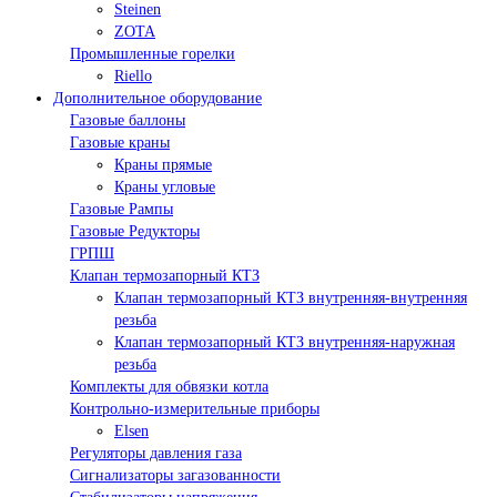
Steinen
ZOTA
Промышленные горелки
Riello
Дополнительное оборудование
Газовые баллоны
Газовые краны
Краны прямые
Краны угловые
Газовые Рампы
Газовые Редукторы
ГРПШ
Клапан термозапорный КТЗ
Клапан термозапорный КТЗ внутренняя-внутренняя
резьба
Клапан термозапорный КТЗ внутренняя-наружная
резьба
Комплекты для обвязки котла
Контрольно-измерительные приборы
Elsen
Регуляторы давления газа
Сигнализаторы загазованности