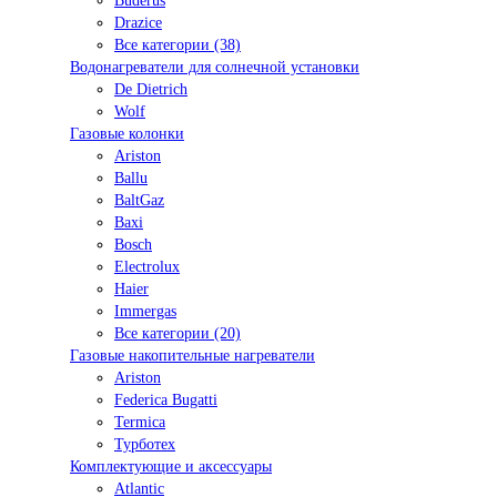
Buderus
Drazice
Все категории (38)
Водонагреватели для солнечной установки
De Dietrich
Wolf
Газовые колонки
Ariston
Ballu
BaltGaz
Baxi
Bosсh
Electrolux
Haier
Immergas
Все категории (20)
Газовые накопительные нагреватели
Ariston
Federica Bugatti
Termica
Турботех
Комплектующие и аксессуары
Atlantic