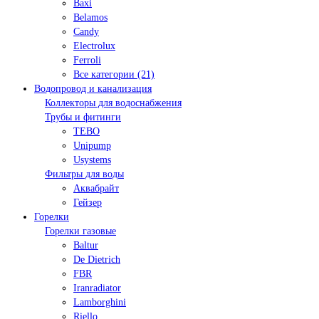
Baxi
Belamos
Candy
Electrolux
Ferroli
Все категории (21)
Водопровод и канализация
Коллекторы для водоснабжения
Трубы и фитинги
TEBO
Unipump
Usystems
Фильтры для воды
Аквабрайт
Гейзер
Горелки
Горелки газовые
Baltur
De Dietrich
FBR
Iranradiator
Lamborghini
Riello