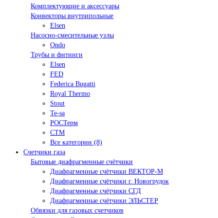
Комплектующие и аксессуары
Конвекторы внутрипольные
Elsen
Насосно-смесительные узлы
Ondo
Трубы и фитинги
Elsen
FED
Federica Bugatti
Royal Thermo
Stout
Te-sa
РОСТерм
СТМ
Все категории (8)
Счетчики газа
Бытовые диафрагменные счётчики
Диафрагменные счётчики ВЕКТОР-М
Диафрагменные счётчики г. Новогрудок
Диафрагменные счётчики СГД
Диафрагменные счётчики ЭЛЬСТЕР
Обвязки для газовых счетчиков