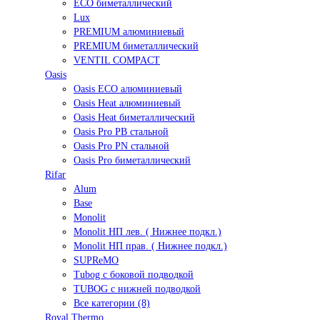
ECO биметаллический
Lux
PREMIUM алюминиевый
PREMIUM биметаллический
VENTIL COMPACT
Oasis
Oasis ECO алюминиевый
Oasis Heat алюминиевый
Oasis Heat биметаллический
Oasis Pro PB стальной
Oasis Pro PN стальной
Oasis Pro биметаллический
Rifar
Alum
Base
Monolit
Monolit НП лев. ( Нижнее подкл.)
Monolit НП прав. ( Нижнее подкл.)
SUPReMO
Tubog с боковой подводкой
TUBOG с нижней подводкой
Все категории (8)
Royal Thermo