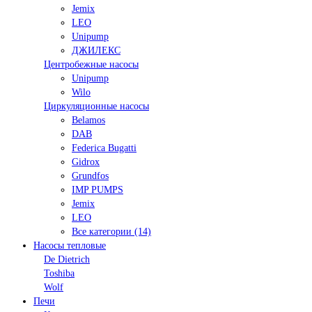
Jemix
LEO
Unipump
ДЖИЛЕКС
Центробежные насосы
Unipump
Wilo
Циркуляционные насосы
Belamos
DAB
Federica Bugatti
Gidrox
Grundfos
IMP PUMPS
Jemix
LEO
Все категории (14)
Насосы тепловые
De Dietrich
Toshiba
Wolf
Печи