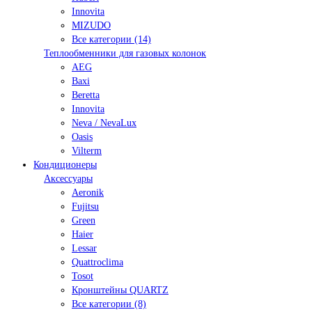
Innovita
MIZUDO
Все категории (14)
Теплообменники для газовых колонок
AEG
Baxi
Beretta
Innovita
Neva / NevaLux
Oasis
Vilterm
Кондиционеры
Аксессуары
Aeronik
Fujitsu
Green
Haier
Lessar
Quattroclima
Tosot
Кронштейны QUARTZ
Все категории (8)