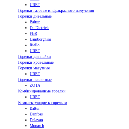
URET
Горелки газовые инфракрасного излучения
Горелки дизельные
Baltur
De Dietrich
FBR
Lamborghini
Riello
URET
Горелки для пайки
Горелки кровельные
Горелки мазутные
URET
Горелки пеллетные
ZOTA
Комбинированные горелки
URET
Комплектующие к горелкам
Baltur
Danfoss
Delavan
Monarch