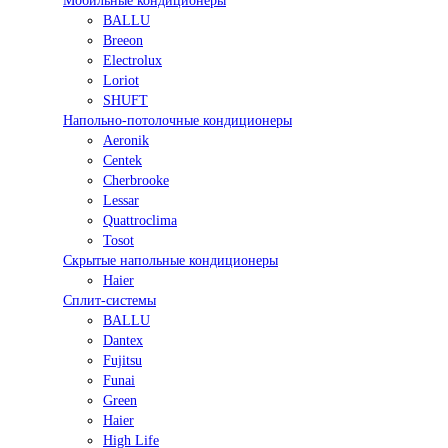
Мобильные кондиционеры
BALLU
Breeon
Electrolux
Loriot
SHUFT
Напольно-потолочные кондиционеры
Aeronik
Centek
Cherbrooke
Lessar
Quattroclima
Tosot
Скрытые напольные кондиционеры
Haier
Сплит-системы
BALLU
Dantex
Fujitsu
Funai
Green
Haier
High Life