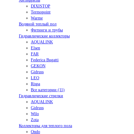
Антифризы
DIXISTOP
Termopoint
Warme
Водяной теплый пол
Фитинги и трубы
Гидравлические коллекторы
AQUALINK
Elsen
FAR
Federica Bugatti
GEKON
Gidruss
LEO
Rispa
Все категории (11)
Гидравлические стрелки
AQUALINK
Gidruss
Wilo
Zota
Коллекторы для теплого пола
Ondo