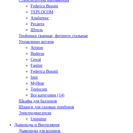
Стабилизаторы напряжения
Federica Bugatti
TEPLOCOM
Альбатрос
Ресанта
Штиль
Тройники сварные, фитинги стальные
Управление котлом
Ariston
Buderus
Cewal
Fantini
Federica Bugatti
Imit
MyHeat
Teplocom
Все категории (14)
Шкафы для баллонов
Шланги для газовых приборов
Электродвигатели
Unipump
Дымоходы и Вентиляция
Дымоходы для колонок