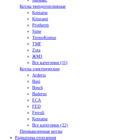
Мимакс
Котлы твердотопливные
Kentatsu
Kiturami
Protherm
Sime
TermoKontur
TMF
Zota
ЖМЗ
Все категории (11)
Котлы электрические
Arderia
Baxi
Bosch
Buderus
ECA
FED
Ferroli
Kentatsu
Все категории (22)
Промышленные котлы
Радиаторы отопления